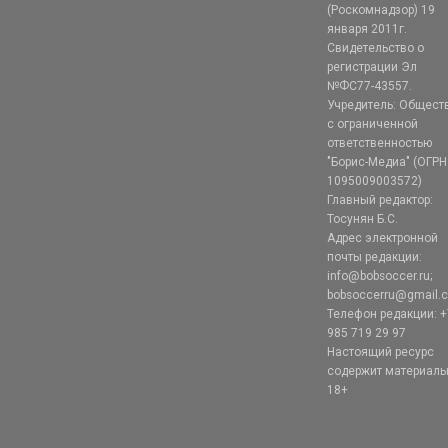
(Роскомнадзор) 19
января 2011г.
Свидетельство о
регистрации Эл
№ФС77-43557.
Учредитель: Общест
с ограниченной
ответственностью
"Борис-Медиа" (ОГРН
1095009003572)
Главный редактор:
Тосунян Б.С.
Адрес электронной
почты редакции:
info@bobsoccer.ru;
bobsoccerru@gmail.
Телефон редакции: +
985 719 29 97
Настоящий ресурс
содержит материал
18+