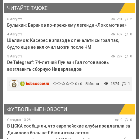
ЧИТАЙТЕ ТАКЖЕ:
6 Августа
281
2
Булыкин: Баринов по-прежнему легенда «Локомотива»
4 Августа
437
0
Шалимов: Касерес в эпизоде с пенальти сыграл так,
будто еще не включил мозги после ЧМ
3 Августа
297
0
De Telegraaf: 74-летний Луи ван Гал готов вновь
возглавить сборную Нидерландов
bobsoccer.ru
8 Июня
1374
1
0 / 0
ФУТБОЛЬНЫЕ НОВОСТИ
Сегодня 13:28
0
0
В ЦСКА сообщили, что европейские клубы предлагали за
Данилова больше € 6 млн этим летом