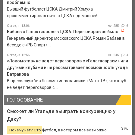
проблемно
Бывший футболист ЦСКА Дмитрий Хомуха
прокомментировал ничью ЦСКА в домашней ...
Сегодня 13:06
285
6
Бабаев о Галактионове в ЦСКА: Переговоров не было
Генеральный директор московского ЦСКА Роман Бабаев в
беседе с «РБ Спорт» ...
Сегодня 12:56
245
4
«Локомотив» не ведет переговоров с «Галатасараем» или
другими клубами и не рассматривает возможность ухода
Батракова
В пресс‑службе «Локомотива» заявили «Матч ТВ», что клуб
не ведет переговоров с ...
ГОЛОСОВАНИЕ
Сможет ли Угальде выиграть конкуренцию у
Даку?
31%
Почему нет? Это футбол, в котором все возможно