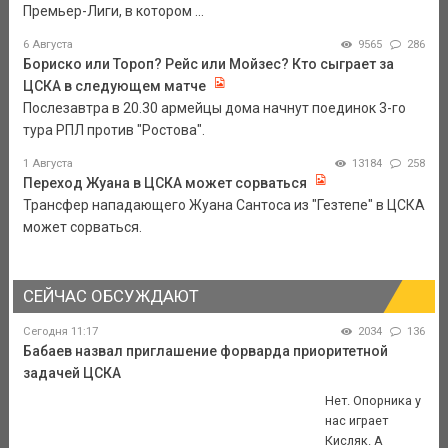
Премьер-Лиги, в котором ...
6 Августа
9565
286
Бориско или Тороп? Рейс или Мойзес? Кто сыграет за
ЦСКА в следующем матче
Послезавтра в 20.30 армейцы дома начнут поединок 3-го
тура РПЛ против "Ростова".
1 Августа
13184
258
Переход Жуана в ЦСКА может сорваться
Трансфер нападающего Жуана Сантоса из "Гезтепе" в ЦСКА
может сорваться.
СЕЙЧАС ОБСУЖДАЮТ
Сегодня 11:17
2034
136
Бабаев назвал приглашение форварда приоритетной
задачей ЦСКА
Нет. Опорника у
нас играет
Кисляк. А