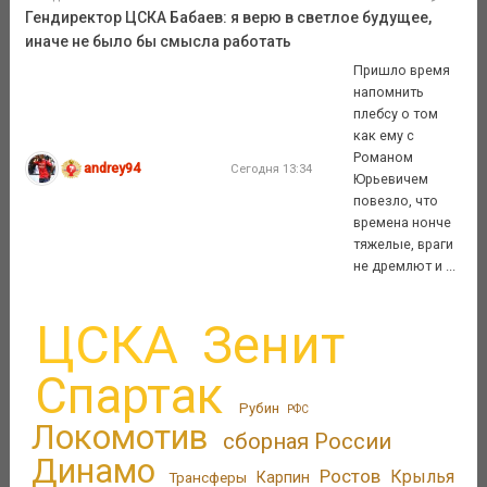
Гендиректор ЦСКА Бабаев: я верю в светлое будущее,
иначе не было бы смысла работать
Пришло время
напомнить
плебсу о том
как ему с
Романом
andrey94
Сегодня 13:34
Юрьевичем
повезло, что
времена нонче
тяжелые, враги
не дремлют и ...
ЦСКА
Зенит
Спартак
Рубин
РФС
Локомотив
сборная России
Динамо
Ростов
Крылья
Трансферы
Карпин