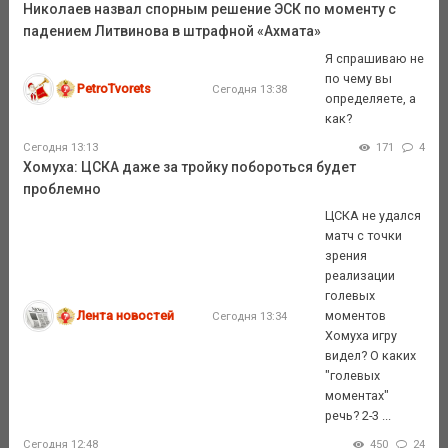
Николаев назвал спорным решение ЭСК по моменту с
падением Литвинова в штрафной «Ахмата»
Я спрашиваю не
по чему вы
PetroTvorets
Сегодня 13:38
определяете, а
как?
Сегодня 13:13
171
4
Хомуха: ЦСКА даже за тройку побороться будет
проблемно
ЦСКА не удался
матч с точки
зрения
реализации
голевых
Лента новостей
моментов
Сегодня 13:34
Хомуха игру
видел? О каких
"голевых
моментах"
речь? 2-3 ...
Сегодня 12:48
450
24