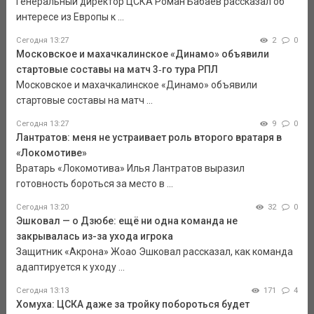
Генеральный директор ЦСКА Роман Бабаев рассказал об
интересе из Европы к ...
Сегодня 13:27
2
0
Московское и махачкалинское «Динамо» объявили
стартовые составы на матч 3‑го тура РПЛ
Московское и махачкалинское «Динамо» объявили
стартовые составы на матч ...
Сегодня 13:27
9
0
Лантратов: меня не устраивает роль второго вратаря в
«Локомотиве»
Вратарь «Локомотива» Илья Лантратов выразил
готовность бороться за место в ...
Сегодня 13:20
32
0
Эшковал — о Дзюбе: ещё ни одна команда не
закрывалась из-за ухода игрока
Защитник «Акрона» Жоао Эшковал рассказал, как команда
адаптируется к уходу ...
Сегодня 13:13
171
4
Хомуха: ЦСКА даже за тройку побороться будет