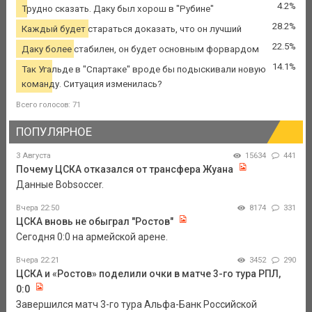
4.2%
Трудно сказать. Даку был хорош в "Рубине"
28.2%
Каждый будет стараться доказать, что он лучший
22.5%
Даку более стабилен, он будет основным форвардом
14.1%
Так Угальде в "Спартаке" вроде бы подыскивали новую
команду. Ситуация изменилась?
Всего голосов: 71
ПОПУЛЯРНОЕ
3 Августа
15634
441
Почему ЦСКА отказался от трансфера Жуана
Данные Bobsoccer.
Вчера 22:50
8174
331
ЦСКА вновь не обыграл "Ростов"
Сегодня 0:0 на армейской арене.
Вчера 22:21
3452
290
ЦСКА и «Ростов» поделили очки в матче 3-го тура РПЛ,
0:0
Завершился матч 3-го тура Альфа-Банк Российской