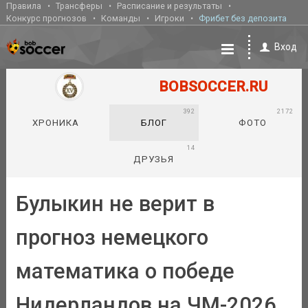
Правила
Трансферы
Расписание и результаты
Конкурс прогнозов
Команды
Игроки
Фрибет без депозита
Вход
BOBSOCCER.RU
392
2172
ХРОНИКА
БЛОГ
ФОТО
14
ДРУЗЬЯ
Булыкин не верит в
прогноз немецкого
математика о победе
Нидерландов на ЧМ-2026