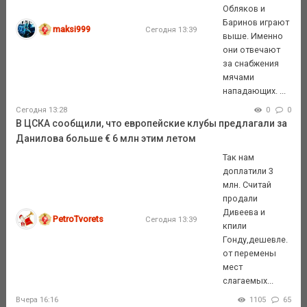
Обляков и
Баринов играют
maksi999
Сегодня 13:39
выше. Именно
они отвечают
за снабжения
мячами
нападающих. ...
Сегодня 13:28
0
0
В ЦСКА сообщили, что европейские клубы предлагали за
Данилова больше € 6 млн этим летом
Так нам
доплатили 3
млн. Считай
продали
Дивеева и
PetroTvorets
Сегодня 13:39
кпили
Гонду,дешевле.
от перемены
мест
слагаемых...
Вчера 16:16
1105
65