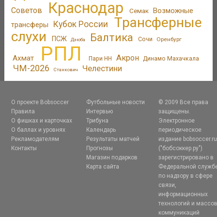
Краснодар
Советов
Возможные
Семак
Трансферные
Кубок России
трансферы
слухи
Балтика
ПСЖ
Сочи
Оренбург
Дзюба
РПЛ
Акрон
Ахмат
Пари НН
Динамо Махачкала
ЧМ-2026
Челестини
Станкович
О проекте Bobsoccer
Футбольные новости
© 2009 Все права
Правила
Интервью
защищены.
О фишках и карточках
Трибуна
Электронное
О баллах и уровнях
Календарь
периодическое
Рекламодателям
Результаты матчей
издание bobsoccer.r
Контакты
Прогнозы
("бобсоккер.ру")
Магазин подарков
зарегистрировано в
Карта сайта
Федеральной служб
по надзору в сфере
связи,
информационных
технологий и массо
коммуникаций