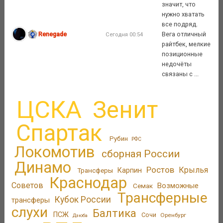
значит, что
нужно хватать
все подряд.
Renegade
Вега отличный
Сегодня 00:54
райтбек, мелкие
позиционные
недочёты
связаны с ...
ЦСКА
Зенит
Спартак
Рубин
РФС
Локомотив
сборная России
Динамо
Ростов
Крылья
Трансферы
Карпин
Краснодар
Советов
Возможные
Семак
Трансферные
Кубок России
трансферы
слухи
Балтика
ПСЖ
Сочи
Оренбург
Дзюба