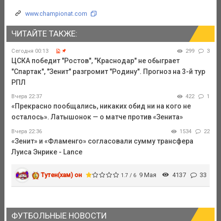
www.championat.com
ЧИТАЙТЕ ТАКЖЕ:
Сегодня 00:13
299
3
ЦСКА победит "Ростов", "Краснодар" не обыграет
"Спартак", "Зенит" разгромит "Родину". Прогноз на 3-й тур
РПЛ
Вчера 22:37
422
1
«Прекрасно пообщались, никаких обид ни на кого не
осталось». Латышонок — о матче против «Зенита»
Вчера 22:36
1534
22
«Зенит» и «Фламенго» согласовали сумму трансфера
Луиса Энрике - Lance
Тутен(хам) он
9 Мая
4137
33
1.7 / 6
ФУТБОЛЬНЫЕ НОВОСТИ