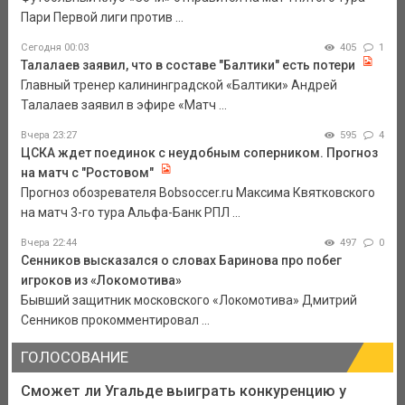
Пари Первой лиги против ...
Сегодня 00:03
405
1
Талалаев заявил, что в составе "Балтики" есть потери
Главный тренер калининградской «Балтики» Андрей
Талалаев заявил в эфире «Матч ...
Вчера 23:27
595
4
ЦСКА ждет поединок с неудобным соперником. Прогноз
на матч с "Ростовом"
Прогноз обозревателя Bobsoccer.ru Максима Квятковского
на матч 3-го тура Альфа-Банк РПЛ ...
Вчера 22:44
497
0
Сенников высказался о словах Баринова про побег
игроков из «Локомотива»
Бывший защитник московского «Локомотива» Дмитрий
Сенников прокомментировал ...
ГОЛОСОВАНИЕ
Сможет ли Угальде выиграть конкуренцию у