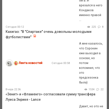
бега. И
врезался в него
Кондаков
именно правой
...
Сегодня 00:12
225
8
Кахигао: "В "Спартаке" очень довольны молодыми
футболистами"
А мне казалось,
что Сорокин
еже выходил в
основе, но
Лента новостей
потом
Сегодня 00:58
вспомнил, что
это
предсезонка
была)
Вчера 22:36
1534
22
«Зенит» и «Фламенго» согласовали сумму трансфера
Луиса Энрике - Lance
Давит, но это не