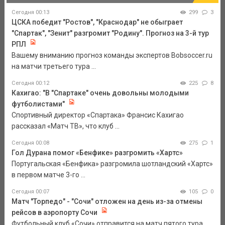
Сегодня 00:13
299
3
ЦСКА победит "Ростов", "Краснодар" не обыграет
"Спартак", "Зенит" разгромит "Родину". Прогноз на 3-й тур
РПЛ
Вашему вниманию прогноз команды экспертов Bobsoccer.ru
на матчи третьего тура ...
Сегодня 00:12
225
8
Кахигао: "В "Спартаке" очень довольны молодыми
футболистами"
Спортивный директор «Спартака» Франсис Кахигао
рассказал «Матч ТВ», что клуб ...
Сегодня 00:08
275
1
Гол Дурана помог «Бенфике» разгромить «Хартс»
Португальская «Бенфика» разгромила шотландский «Хартс»
в первом матче 3-го ...
Сегодня 00:07
105
0
Матч "Торпедо" - "Сочи" отложен на день из-за отмены
рейсов в аэропорту Сочи
Футбольный клуб «Сочи» отправится на матч пятого тура