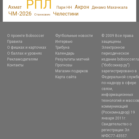
РПЛ
Акрон
Ахмат
Пари НН
Динамо Махачкала
ЧМ-2026
Челестини
Станкович
О проекте Bobsoccer
Футбольные новости
© 2009 Все права
Правила
Интервью
защищены.
О фишках и карточках
Трибуна
Электронное
О баллах и уровнях
Календарь
периодическое
Рекламодателям
Результаты матчей
издание bobsoccer.r
Контакты
Прогнозы
("бобсоккер.ру")
Магазин подарков
зарегистрировано в
Карта сайта
Федеральной служб
по надзору в сфере
связи,
информационных
технологий и массо
коммуникаций
(Роскомнадзор) 19
января 2011г.
Свидетельство о
регистрации Эл
№ФС77-43557.