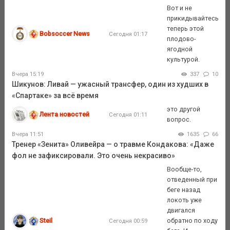
Вот и не
прикидывайтесь
теперь этой
Bobsoccer News
Сегодня 01:17
плодово-
ягодной
культурой.
Вчера 15:19
337
10
Шикунов: Ливай — ужасный трансфер, один из худших в
«Спартаке» за всё время
это другой
Лента новостей
Сегодня 01:11
вопрос.
Вчера 11:51
1635
66
Тренер «Зенита» Оливейра — о травме Кондакова: «Даже
фол не зафиксировали. Это очень некрасиво»
Вообще-то,
отведенный при
беге назад
локоть уже
двигался
Steil
обратно по ходу
Сегодня 00:59