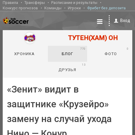
Правила
Трансферы
Расписание и результаты
Конкурс прогнозов
Команды
Игроки
Фрибет без депозита
Вход
ТУТЕН(ХАМ) ОН
770
0
ХРОНИКА
БЛОГ
ФОТО
13
ДРУЗЬЯ
«Зенит» видит в
защитнике «Крузейро»
замену на случай ухода
Нино — Конур