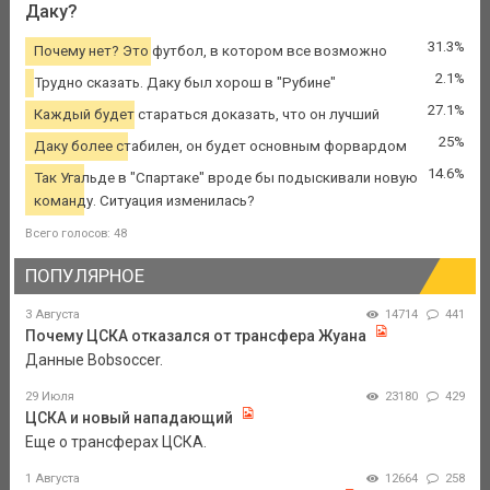
Даку?
31.3%
Почему нет? Это футбол, в котором все возможно
2.1%
Трудно сказать. Даку был хорош в "Рубине"
27.1%
Каждый будет стараться доказать, что он лучший
25%
Даку более стабилен, он будет основным форвардом
14.6%
Так Угальде в "Спартаке" вроде бы подыскивали новую
команду. Ситуация изменилась?
Всего голосов: 48
ПОПУЛЯРНОЕ
3 Августа
14714
441
Почему ЦСКА отказался от трансфера Жуана
Данные Bobsoccer.
29 Июля
23180
429
ЦСКА и новый нападающий
Еще о трансферах ЦСКА.
1 Августа
12664
258