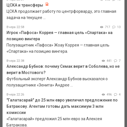
ЦСКА и трансферы
ЦСКА продолжает работу по центрфорварду, это главная
задача на текущее ...
Вчера 22:58
717
13
Игрок «Пафоса» Коррея — главная цель «Спартака» на
позицию вингера
Полузащитник «Пафоса» Жоау Коррея — главная цель
«Спартака» на позицию вингера.
Вчера 22:38
441
7
Александр Бубнов: почему Семак верит в Соболева, но не
верит в Мостового?
Футбольный эксперт Александр Бубнов высказался о
полузащитнике «Зенита» Андрее ...
Вчера 22:26
496
4
"Галатасарай" до 25 млн евро увеличил предложение по
Батракову. Агентам готовы дать максимум 3 млн
комиссии
«Галатасарай» предложил 25 млн евро за Алексея
Батракова.