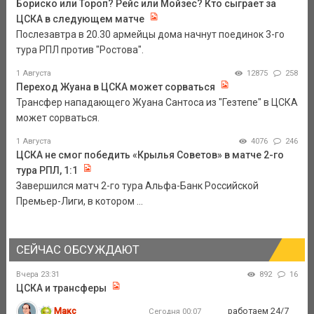
Бориско или Тороп? Рейс или Мойзес? Кто сыграет за
ЦСКА в следующем матче
Послезавтра в 20.30 армейцы дома начнут поединок 3-го
тура РПЛ против "Ростова".
1 Августа
12875
258
Переход Жуана в ЦСКА может сорваться
Трансфер нападающего Жуана Сантоса из "Гезтепе" в ЦСКА
может сорваться.
1 Августа
4076
246
ЦСКА не смог победить «Крылья Советов» в матче 2-го
тура РПЛ, 1:1
Завершился матч 2-го тура Альфа-Банк Российской
Премьер-Лиги, в котором ...
СЕЙЧАС ОБСУЖДАЮТ
Вчера 23:31
892
16
ЦСКА и трансферы
Макс
работаем 24/7
Сегодня 00:07