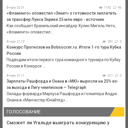
Вчера 22:21
1192
46
«Фламенго» оповестил «Зенит» о готовности заплатить
за трансфер Луиса Энрике 25 млн евро - источник
Как сообщает бразильский инсайдер Хулио Мигель Нето,
«Фламенго» оповестил ...
Вчера 21:13
287
5
Конкурс Прогнозов на Bobsoccer.ru. Итоги 1-го тура Кубка
России
Подводим итоги первого тура командного турнира по Кубку
России в Конкурсе ...
Вчера 21:11
217
0
Зарплаты Рашфорда и Онана в «МЮ» выросли на 25% из-
за выхода в Лигу чемпионов — Telegraph
Оклады форварда Маркуса Рашфорда и голкипера Андре
Онана в «Манчестер Юнайтед» ...
ГОЛОСОВАНИЕ
Сможет ли Угальде выиграть конкуренцию у