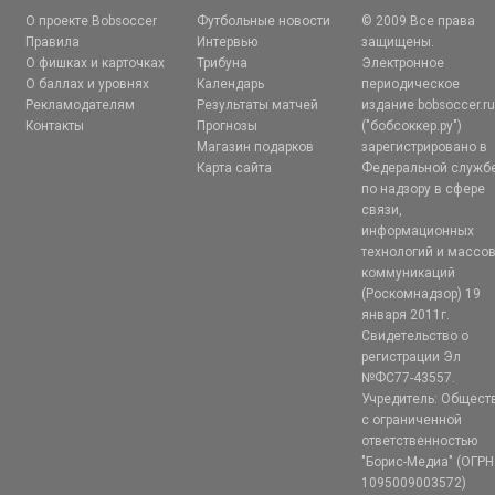
О проекте Bobsoccer
Футбольные новости
© 2009 Все права
Правила
Интервью
защищены.
О фишках и карточках
Трибуна
Электронное
О баллах и уровнях
Календарь
периодическое
Рекламодателям
Результаты матчей
издание bobsoccer.r
Контакты
Прогнозы
("бобсоккер.ру")
Магазин подарков
зарегистрировано в
Карта сайта
Федеральной служб
по надзору в сфере
связи,
информационных
технологий и массо
коммуникаций
(Роскомнадзор) 19
января 2011г.
Свидетельство о
регистрации Эл
№ФС77-43557.
Учредитель: Общест
с ограниченной
ответственностью
"Борис-Медиа" (ОГРН
1095009003572)