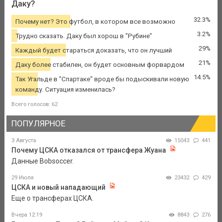
Даку?
32.3%
Почему нет? Это футбол, в котором все возможно
3.2%
Трудно сказать. Даку был хорош в "Рубине"
29%
Каждый будет стараться доказать, что он лучший
21%
Даку более стабилен, он будет основным форвардом
14.5%
Так Угальде в "Спартаке" вроде бы подыскивали новую
команду. Ситуация изменилась?
Всего голосов: 62
ПОПУЛЯРНОЕ
3 Августа
15043
441
Почему ЦСКА отказался от трансфера Жуана
Данные Bobsoccer.
29 Июля
23432
429
ЦСКА и новый нападающий
Еще о трансферах ЦСКА.
Вчера 12:19
8843
276