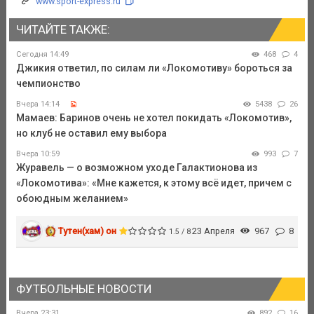
www.sport-express.ru
ЧИТАЙТЕ ТАКЖЕ:
Сегодня 14:49
468
4
Джикия ответил, по силам ли «Локомотиву» бороться за
чемпионство
Вчера 14:14
5438
26
Мамаев: Баринов очень не хотел покидать «Локомотив»,
но клуб не оставил ему выбора
Вчера 10:59
993
7
Журавель — о возможном уходе Галактионова из
«Локомотива»: «Мне кажется, к этому всё идет, причем с
обоюдным желанием»
Тутен(хам) он
23 Апреля
967
8
1.5 / 8
ФУТБОЛЬНЫЕ НОВОСТИ
Вчера 23:31
892
16