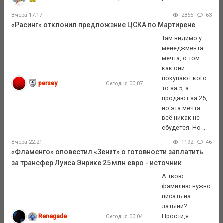
Вчера 17:17
2865
63
«Расинг» отклонил предложение ЦСКА по Мартирене
Там видимо у
менеджмента
мечта, о том
как они
покупают кого
persey
Сегодня 00:07
то за 5, а
продают за 25,
но эта мечта
всё никак не
сбудется. Но ...
Вчера 22:21
1192
46
«Фламенго» оповестил «Зенит» о готовности заплатить
за трансфер Луиса Энрике 25 млн евро - источник
А твою
фамилию нужно
писать на
латыни?
Renegade
Прости,я
Сегодня 00:04