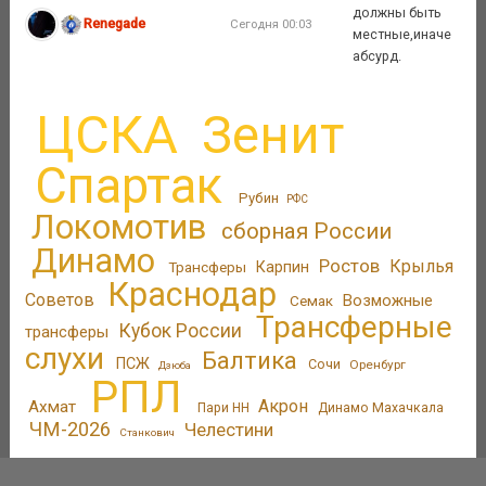
должны быть
Renegade
Сегодня 00:03
местные,иначе
абсурд.
ЦСКА
Зенит
Спартак
Рубин
РФС
Локомотив
сборная России
Динамо
Ростов
Крылья
Трансферы
Карпин
Краснодар
Советов
Возможные
Семак
Трансферные
Кубок России
трансферы
слухи
Балтика
ПСЖ
Сочи
Оренбург
Дзюба
РПЛ
Акрон
Ахмат
Пари НН
Динамо Махачкала
ЧМ-2026
Челестини
Станкович