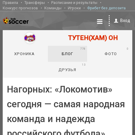
Правила
Трансферы
Расписание и результаты
Конкурс прогнозов
Команды
Игроки
Фрибет без депозита
Вход
ТУТЕН(ХАМ) ОН
778
0
ХРОНИКА
БЛОГ
ФОТО
13
ДРУЗЬЯ
Нагорных: «Локомотив»
сегодня — самая народная
команда и надежда
российского футбола»