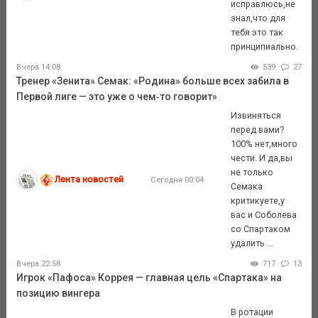
исправлюсь,не
знал,что для
тебя это так
принципиально.
Вчера 14:08
539
27
Тренер «Зенита» Семак: «Родина» больше всех забила в
Первой лиге — это уже о чем‑то говорит»
Извиняться
перед вами?
100% нет,много
чести. И да,вы
не только
Лента новостей
Сегодня 00:04
Семака
критикуете,у
вас и Соболева
со Спартаком
удалить ...
Вчера 22:58
717
13
Игрок «Пафоса» Коррея — главная цель «Спартака» на
позицию вингера
В ротации