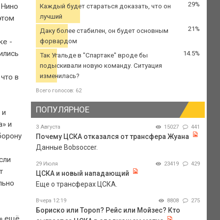
29%
 Нино
Каждый будет стараться доказать, что он
лучший
этом
21%
Даку более стабилен, он будет основным
ке -
форвардом
ились
14.5%
Так Угальде в "Спартаке" вроде бы
подыскивали новую команду. Ситуация
изменилась?
что в
Всего голосов: 62
ПОПУЛЯРНОЕ
 и
а» и
3 Августа
15027
441
борону
Почему ЦСКА отказался от трансфера Жуана
Данные Bobsoccer.
сли
29 Июля
23419
429
т
ЦСКА и новый нападающий
льно
Еще о трансферах ЦСКА.
Вчера 12:19
8808
275
Бориско или Тороп? Рейс или Мойзес? Кто
а» ещё