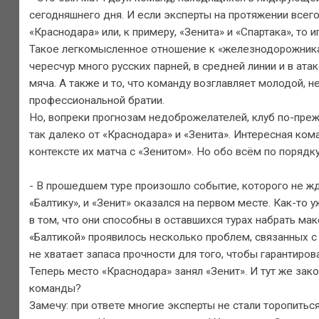
сегодняшнего дня. И если эксперты на протяжении всего
«Краснодара» или, к примеру, «Зенита» и «Спартака», то
Такое легкомысленное отношение к «железнодорожникам»
чересчур много русских парней, в средней линии и в ат
мяча. А также и то, что команду возглавляет молодой,
профессиональной братии.
Но, вопреки прогнозам недоброжелателей, клуб по-прежн
так далеко от «Краснодара» и «Зенита». Интересная ком
контексте их матча с «Зенитом». Но обо всём по порядку
- В прошедшем туре произошло событие, которого не ж
«Балтику», и «Зенит» оказался на первом месте. Как-т
в том, что они способны в оставшихся турах набрать ма
«Балтикой» проявилось несколько проблем, связанных с 
не хватает запаса прочности для того, чтобы гарантиро
Теперь место «Краснодара» занял «Зенит». И тут же зако
команды?
Замечу: при ответе многие эксперты не стали торопитьс