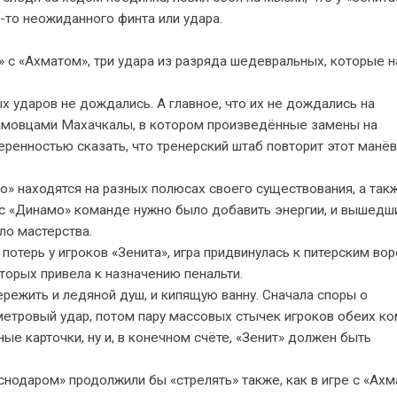
-то неожиданного финта или удара.
» с «Ахматом», три удара из разряда шедевральных, которые 
х ударов не дождались. А главное, что их не дождались на
намовцами Махачкалы, в котором произведённые замены на
еренностью сказать, что тренерский штаб повторит этот манёв
о» находятся на разных полюсах своего существования, а так
е с «Динамо» команде нужно было добавить энергии, и вышедш
ло мастерства.
потерь у игроков «Зенита», игра придвинулась к питерским вор
оторых привела к назначению пенальти.
режить и ледяной душ, и кипящую ванну. Сначала споры о
етровый удар, потом пару массовых стычек игроков обеих к
е карточки, ну и, в конечном счёте, «Зенит» должен быть
снодаром» продолжили бы «стрелять» также, как в игре с «Ахм