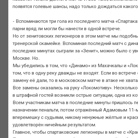
появятся голевые шансы, надо только дождаться какого
- Вспоминаются три гола из последнего матча «Спартака
парни вряд ли могли бы нанести в одной встрече.
Но от зенитовских легионеров в этом матче мы подобны
тренерской скамейке. Вспоминая последний матч с ди
последних минутах сыграли за «Зенит», можно было с ув
Москве. Но..
Мы убедились в том, что «Динамо» из Махачкалы и «Лок
том, что в одну реку дважды не входят. Если во встреч
замену её дали, то в московском матче в атаке не хвата
Все замены оказались на руку «Локомотиву». Несколько 
в штрафной гостей возникли острые ситуации, одна из к
Всем участникам матча в последние минуты пришлось пе
назначении пенальти, потом отражённый Адамовым 11-м
вперемешку с судьями, никому ненужные жёлтые и красны
удовлетворён ничейным результатом.
Главное, чтобы спартаковские легионеры в матче с «Кра