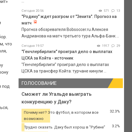
...
нит»
Сегодня 20:56
571
13
"Родину" ждет разгром от "Зенита". Прогноз на
и
матч
Прогноз обозревателя Bobsoccer.ru Алексея
Андрианова на матч третьего тура Альфа-Банк ...
бор.
м, что
Сегодня 19:57
1917
29
ля,
"Генчлербирлиги" проиграл дело о выплатах
ЦСКА за Койта - источник
"Генчлербирлиги" проиграл дело о выплатах
ру
ЦСКА за трансфер Койта: турчане кинули ...
рону
ГОЛОСОВАНИЕ
и под
Сможет ли Угальде выиграть
конкуренцию у Даку?
ься,
32.3%
Почему нет? Это футбол, в котором все
возможно
3.2%
Трудно сказать. Даку был хорош в "Рубине"