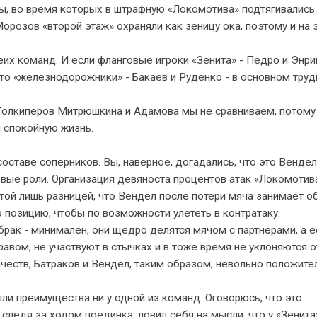
ры, во время которых в штрафную «Локомотива» подтягивались
орозов «второй этаж» охраняли как зеницу ока, поэтому и на 
их команд. И если фланговые игроки «Зенита» - Педро и Энри
 то «железнодорожники» - Бакаев и Руденко - в основном труд
 Голкиперов Митрюшкина и Адамова мы не сравниваем, потому 
м спокойную жизнь.
 составе соперников. Вы, наверное, догадались, что это Вендел
овые роли. Организация девяноста процентов атак «Локомотив
с той лишь разницей, что Вендел после потери мяча занимает о
 позицию, чтобы по возможности улететь в контратаку.
рак - минимален, они щедро делятся мячом с партнёрами, а е
равом, не участвуют в стычках и в тоже время не уклоняются о
еств, Батраков и Вендел, таким образом, невольно положите
ли преимущества ни у одной из команд. Оговорюсь, что это
 следя за ходом поединка, ловил себя на мысли, что у «Зенит