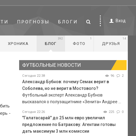
Вход
СТИ
ПРОГНОЗЫ
БЛОГИ
392
1
14
ХРОНИКА
БЛОГ
ФОТО
ДРУЗЬЯ
ФУТБОЛЬНЫЕ НОВОСТИ
Сегодня 22:38
96
2
Александр Бубнов: почему Семак верит в
Соболева, но не верит в Мостового?
Футбольный эксперт Александр Бубнов
высказался о полузащитнике «Зенита» Андрее ...
абить
Сегодня 22:26
225
0
ерь -
"Галатасарай" до 25 млн евро увеличил
предложение по Батракову. Агентам готовы
дать максимум 3 млн комиссии