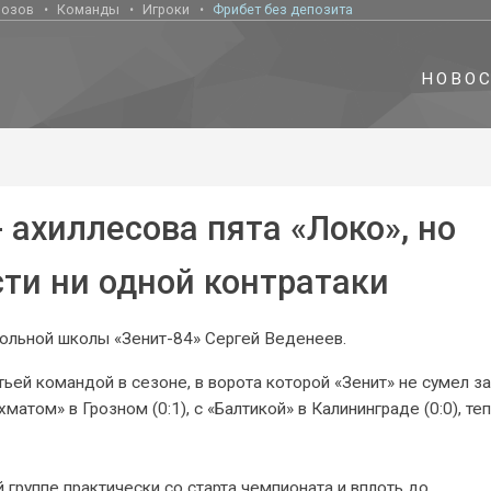
нозов
Команды
Игроки
Фрибет без депозита
НОВО
 ахиллесова пята «Локо», но
сти ни одной контратаки
больной школы «Зенит-84» Сергей Веденеев.
ьей командой в сезоне, в ворота которой «Зенит» не сумел з
матом» в Грозном (0:1), с «Балтикой» в Калининграде (0:0), теп
группе практически со старта чемпионата и вплоть до