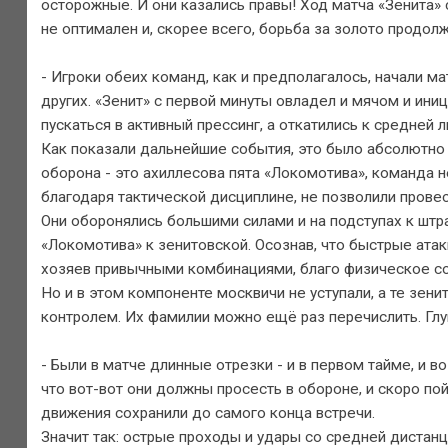
осторожные. И они казались правы! Ход матча «Зенита» 
не оптимален и, скорее всего, борьба за золото продолж
- Игроки обеих команд, как и предполагалось, начали мат
других. «Зенит» с первой минуты овладел и мячом и иниц
пускаться в активный прессинг, а откатились к средней л
Как показали дальнейшие события, это было абсолютно 
оборона - это ахиллесова пята «Локомотива», команда н
благодаря тактической дисциплине, не позволили провес
Они оборонялись большими силами и на подступах к штраф
«Локомотива» к зенитовской. Осознав, что быстрые атак
хозяев привычными комбинациями, благо физическое со
Но и в этом компоненте москвичи не уступали, а те зен
контролем. Их фамилии можно ещё раз перечислить. Глуш
- Были в матче длинные отрезки - и в первом тайме, и в
что вот-вот они должны просесть в обороне, и скоро пой
движения сохранили до самого конца встречи.
Значит так: острые проходы и удары со средней дистан