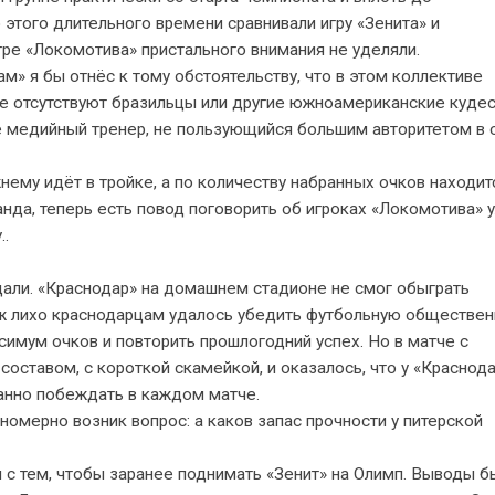
 этого длительного времени сравнивали игру «Зенита» и
 игре «Локомотива» пристального внимания не уделяли.
 я бы отнёс к тому обстоятельству, что в этом коллективе
аке отсутствуют бразильцы или другие южноамериканские куде
 не медийный тренер, не пользующийся большим авторитетом в
ему идёт в тройке, а по количеству набранных очков находит
анда, теперь есть повод поговорить об игроках «Локомотива» 
..
дали. «Краснодар» на домашнем стадионе не смог обыграть
о уж лихо краснодарцам удалось убедить футбольную обществе
ксимум очков и повторить прошлогодний успех. Но в матче с
составом, с короткой скамейкой, и оказалось, что у «Краснод
ванно побеждать в каждом матче.
номерно возник вопрос: а каков запас прочности у питерской
я с тем, чтобы заранее поднимать «Зенит» на Олимп. Выводы б