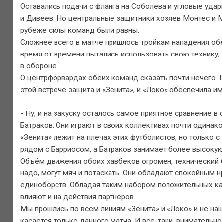
Оставались подачи с фланга на Соболева и угловые уда
и Дивеев. Но центральные защитники хозяев Монтес и М
рубеже силы команд были равны.
Сложнее всего в матче пришлось тройкам нападения обе
время от времени пытались использовать свою технику,
в обороне.
О центрфорвардах обеих команд сказать почти нечего.
этой встрече защита и «Зенита», и «Локо» обеспечила и
- Ну, и на закуску осталось самое приятное сравнение в
Батраков. Они играют в своих коллективах почти одинак
«Зенита» лежит на плечах этих футболистов, но только 
рядом с Барриосом, а Батраков занимает более высокую
Объём движения обоих хавбеков огромен, технический б
надо, могут мяч и потаскать. Они обладают спокойным н
единоборств. Обладая таким набором положительных кач
влияют и на действия партнёров.
Мы прошлись по всем линиям «Зенита» и «Локо» и не наш
касается только данного матча. И всё-таки, внимательно