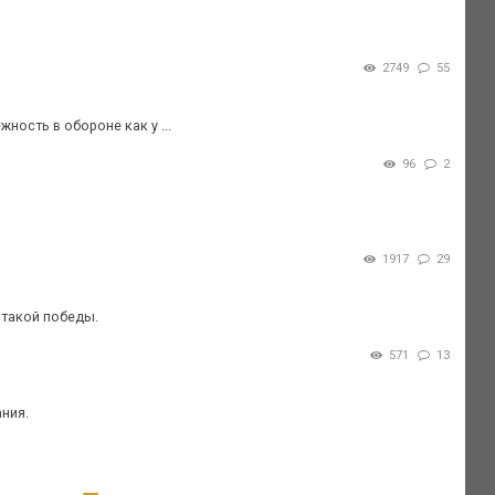
2749
55
ность в обороне как у ...
96
2
1917
29
 такой победы.
571
13
ния.