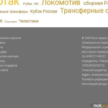
ртак
Локомотив
сборная Р
Рубин
РФС
Трансферные 
Кубок России
жные трансферы
6
Челестини
Станкович
льные новости
© 2009 Все права
рвью
Электронное перио
на
Федеральной служб
дарь
массовых коммуник
ьтаты матчей
Эл №ФС77-43557.
нозы
Учредитель: Общес
ин подарков
1095009003572)
 сайта
Главный редактор: 
Адрес электронной
Телефон редакции:
Настоящий ресурс