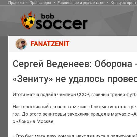
Правила
Трансферы
Расписание и результаты
Конкурс прог
FANATZENIT
Сергей Веденеев: Оборона -
«Зениту» не удалось прове
Итоги матча подвёл чемпион СССР, главный тренер фут
Наш постоянный эксперт отметил: «Локомотив» стал трет
гол. До этого зенитовцы зачехлили прицел в матчах с «Ах
с «Локо» в Москве.
- Это был матч двух команд, находящихся в лидирующей 