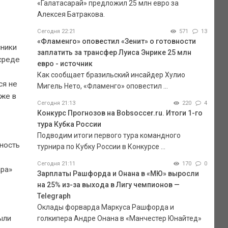
«Галатасарай» предложил 25 млн евро за
Алексея Батракова.
Сегодня 22:21
571
13
«Фламенго» оповестил «Зенит» о готовности
сники
заплатить за трансфер Луиса Энрике 25 млн
 среде
евро - источник
Как сообщает бразильский инсайдер Хулио
ся не
Мигель Нето, «Фламенго» оповестил ...
уже в
Сегодня 21:13
220
4
Конкурс Прогнозов на Bobsoccer.ru. Итоги 1-го
тура Кубка России
Подводим итоги первого тура командного
нность
турнира по Кубку России в Конкурсе ...
Сегодня 21:11
170
0
ара»
Зарплаты Рашфорда и Онана в «МЮ» выросли
на 25% из-за выхода в Лигу чемпионов —
Telegraph
Оклады форварда Маркуса Рашфорда и
ыли
голкипера Андре Онана в «Манчестер Юнайтед»