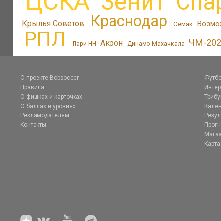
ЦСКА
Зенит
Спа
Краснодар
Крылья Советов
Возмо
Семак
РПЛ
ЧМ-202
Акрон
Пари НН
Динамо Махачкала
О проекте Bobsoccer
Футбо
Правила
Инте
О фишках и карточках
Трибу
О баллах и уровнях
Кален
Рекламодателям
Резул
Контакты
Прог
Магаз
Карта