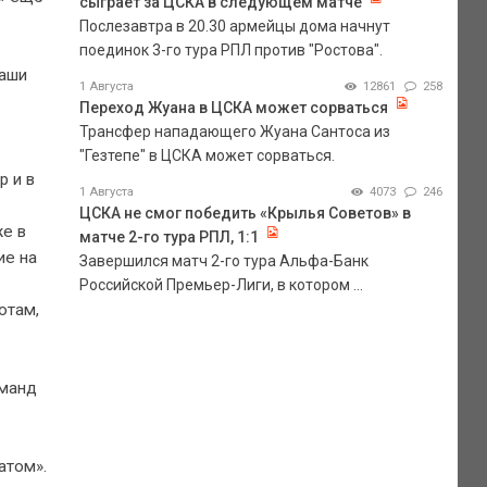
сыграет за ЦСКА в следующем матче
Послезавтра в 20.30 армейцы дома начнут
поединок 3-го тура РПЛ против "Ростова".
наши
1 Августа
12861
258
Переход Жуана в ЦСКА может сорваться
Трансфер нападающего Жуана Сантоса из
"Гезтепе" в ЦСКА может сорваться.
р и в
1 Августа
4073
246
ЦСКА не смог победить «Крылья Советов» в
же в
матче 2-го тура РПЛ, 1:1
ие на
Завершился матч 2-го тура Альфа-Банк
Российской Премьер-Лиги, в котором ...
отам,
оманд
атом».