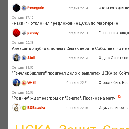
Renegade
Это много для не
Сегодня 22:54
Сегодня 17:17
«Расинг» отклонил предложение ЦСКА по Мартирене
persey
Его плюс -атака,
Сегодня 22:54
Сегодня 22:38
Александр Бубнов: почему Семак верит в Соболева, но не 
Steil
О да, в Зените не
Сегодня 22:53
Сегодня 19:57
"Генчлербирлиги" проиграл дело о выплатах ЦСКА за Койта
vv-zh
Стрясти бы с Вес
Сегодня 22:51
Сегодня 20:56
"Родину" ждет разгром от "Зенита". Прогноз на матч
BOBstavka
Изумительное на
Сегодня 22:46