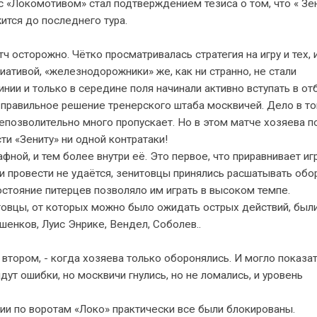
с «Локомотивом» стал подтверждением тезиса о том, что « Зе
ится до последнего тура.
ч осторожно. Чётко просматривалась стратегия на игру и тех, 
иативой, «железнодорожники» же, как ни странно, не стали
инии и только в середине поля начинали активно вступать в от
правильное решение тренерского штаба москвичей. Дело в то
епозволительно много пропускает. Но в этом матче хозяева по
ти «Зениту» ни одной контратаки!
ной, и тем более внутри её. Это первое, что приравнивает иг
и провести не удаётся, зенитовцы принялись расшатывать обо
стояние питерцев позволяло им играть в высоком темпе.
итовцы, от которых можно было ожидать острых действий, был
енков, Луис Энрике, Вендел, Соболев..
о втором, - когда хозяева только оборонялись. И могло показат
дут ошибки, но москвичи гнулись, но не ломались, и уровень
ции по воротам «Локо» практически все были блокированы.