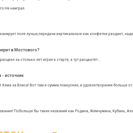
го.Не наиграл.
сканирует поле лучше,передачи вертикальные как конфетки раздает, надеж
верит в Мостового?
 расцвел за столько лет играя в старте, а тут расцветёт...
 - источник
т Хэма за Власа! Вот там и сумма повкуснее, и удовлетворения больше от
звание! Побольше бы таких названий как Родина, Жемчужина, Кубань, Ала