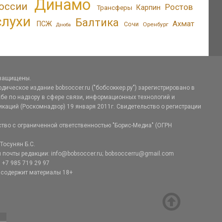
Динамо
оссии
Ростов
Трансферы
Карпин
слухи
Балтика
Ахмат
ПСЖ
Сочи
Оренбург
Дзюба
 защищены.
дическое издание bobsoccer.ru ("бобсоккер.ру") зарегистрировано в
е по надзору в сфере связи, информационных технологий и
аций (Роскомнадзор) 19 января 2011г. Свидетельство о регистрации
тво с ограниченной ответственностью "Борис-Медиа" (ОГРН
Тосунян Б.С.
 почты редакции: info@bobsoccer.ru; bobsoccerru@gmail.com
 +7 985 719 29 97
 содержит материалы 18+