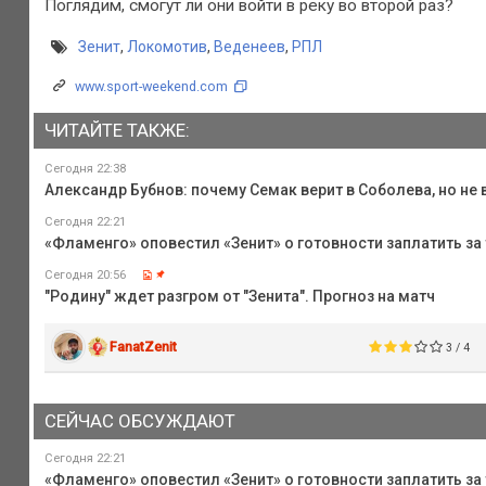
Поглядим, смогут ли они войти в реку во второй раз?
Зенит
,
Локомотив
,
Веденеев
,
РПЛ
www.sport-weekend.com
ЧИТАЙТЕ ТАКЖЕ:
Сегодня 22:38
Александр Бубнов: почему Семак верит в Соболева, но не 
Сегодня 22:21
«Фламенго» оповестил «Зенит» о готовности заплатить за 
Сегодня 20:56
"Родину" ждет разгром от "Зенита". Прогноз на матч
FanatZenit
3 / 4
СЕЙЧАС ОБСУЖДАЮТ
Сегодня 22:21
«Фламенго» оповестил «Зенит» о готовности заплатить за 