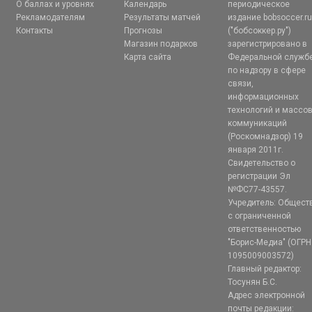
О баллах и уровнях
Календарь
периодическое
Рекламодателям
Результаты матчей
издание bobsoccer.r
Контакты
Прогнозы
("бобсоккер.ру")
Магазин подарков
зарегистрировано в
Карта сайта
Федеральной служб
по надзору в сфере
связи,
информационных
технологий и массо
коммуникаций
(Роскомнадзор) 19
января 2011г.
Свидетельство о
регистрации Эл
№ФС77-43557.
Учредитель: Общест
с ограниченной
ответственностью
"Борис-Медиа" (ОГРН
1095009003572)
Главный редактор:
Тосунян Б.С.
Адрес электронной
почты редакции: