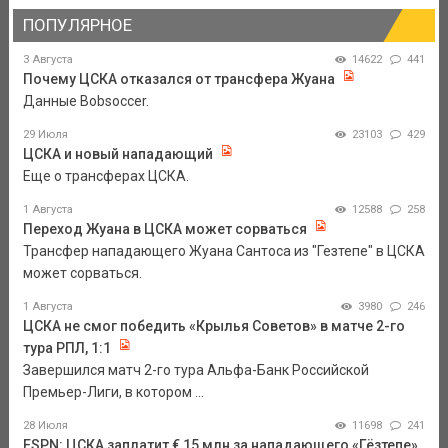
ПОПУЛЯРНОЕ
3 Августа
14622
441
Почему ЦСКА отказался от трансфера Жуана
Данные Bobsoccer.
29 Июля
23103
429
ЦСКА и новый нападающий
Еще о трансферах ЦСКА.
1 Августа
12588
258
Переход Жуана в ЦСКА может сорваться
Трансфер нападающего Жуана Сантоса из "Гезтепе" в ЦСКА
может сорваться.
1 Августа
3980
246
ЦСКА не смог победить «Крылья Советов» в матче 2-го
тура РПЛ, 1:1
Завершился матч 2-го тура Альфа-Банк Российской
Премьер-Лиги, в котором ...
28 Июля
11698
241
ESPN: ЦСКА заплатит € 15 млн за нападающего «Гёзтепе»