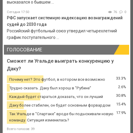
высказался о бывшем ...
Сегодня 17:50
76
0
РФС запускает системную индексацию вознаграждений
судей до 2030 года
Российский футбольный союз утвердил четырехлетний
график поступательного ...
ГОЛОСОВАНИЕ
Сможет ли Угальде выиграть конкуренцию у
Даку?
33.3%
Почему нет? Это футбол, в котором все возможно
2.6%
Трудно сказать. Даку был хорош в "Рубине"
30.8%
Каждый будет стараться доказать, что он лучший
15.4%
Даку более стабилен, он будет основным форвардом
17.9%
Так Угальде в "Спартаке" вроде бы подыскивали новую
команду. Ситуация изменилась?
Всего голосов: 39