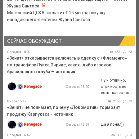
Жуана Сантоса
Московский ЦСКА заплатит € 15 млн за покупку
нападающего «Гёзтепе» Жуана Сантоса.
СЕЙЧАС ОБСУЖДАЮТ
Сегодня 18:07
454
23
«Зенит» отказывается включать в сделку с «Фламенго»
по трансферу Луиса Энрике, каких- либо игроков
бразильского клуба — источник
Ну и отлично,
Renegade
стоимость не
Сегодня 18:40
есть - качество.
Вчера 15:17
2166
73
«Зенит» не понимает, почему «Локомотив» тормозит
продажу Карпукаса - источник
Renegade
Да я понял))
Сегодня 18:39
Сегодня 16:42
308
3