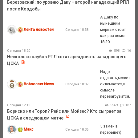
Березовский: по уровню Даку – второй нападающий РПЛ
после Кордобы
А Даку по
нынешним
Лента новостей
меркам стоит
Сегодня 18:38
как раз лямов
18-20
Сегодня 18:20
598
16
Несколько клубов РПЛ хотят арендовать нападающего
ЦСКА
Надо
отдавать,может
Bobsoccer News
оклемается,в
Сегодня 18:37
смысле
перезагрузится.
Сегодня 12:19
5569
187
Бориско или Тороп? Рейс или Мойзес? Кто сыграет за
ЦСКА в следующем матче
5 замен в
Макс
Сегодня 18:36
перерыве?)