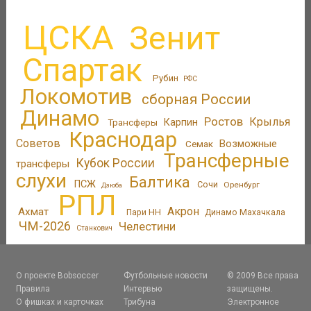
ЦСКА
Зенит
Спартак
Рубин
РФС
Локомотив
сборная России
Динамо
Ростов
Крылья
Трансферы
Карпин
Краснодар
Советов
Возможные
Семак
Трансферные
Кубок России
трансферы
слухи
Балтика
ПСЖ
Сочи
Оренбург
Дзюба
РПЛ
Акрон
Ахмат
Пари НН
Динамо Махачкала
ЧМ-2026
Челестини
Станкович
О проекте Bobsoccer
Футбольные новости
© 2009 Все права
Правила
Интервью
защищены.
О фишках и карточках
Трибуна
Электронное