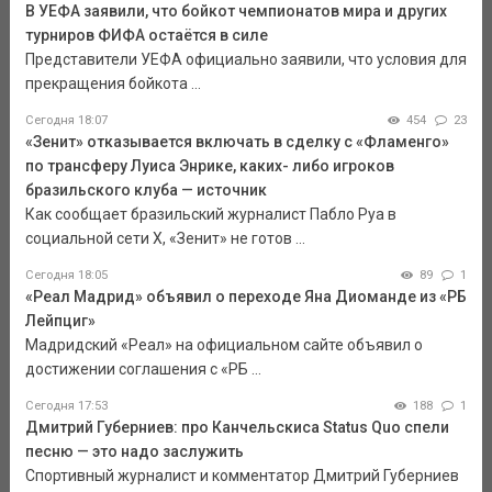
В УЕФА заявили, что бойкот чемпионатов мира и других
турниров ФИФА остаётся в силе
Представители УЕФА официально заявили, что условия для
прекращения бойкота ...
Сегодня 18:07
454
23
«Зенит» отказывается включать в сделку с «Фламенго»
по трансферу Луиса Энрике, каких- либо игроков
бразильского клуба — источник
Как сообщает бразильский журналист Пабло Руа в
социальной сети Х, «Зенит» не готов ...
Сегодня 18:05
89
1
«Реал Мадрид» объявил о переходе Яна Диоманде из «РБ
Лейпциг»
Мадридский «Реал» на официальном сайте объявил о
достижении соглашения с «РБ ...
Сегодня 17:53
188
1
Дмитрий Губерниев: про Канчельскиса Status Quo спели
песню — это надо заслужить
Спортивный журналист и комментатор Дмитрий Губерниев