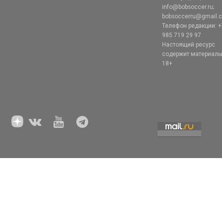
info@bobsoccer.ru;
bobsoccerru@gmail.
Телефон редакции: +
985 719 29 97
Настоящий ресурс
содержит материал
18+