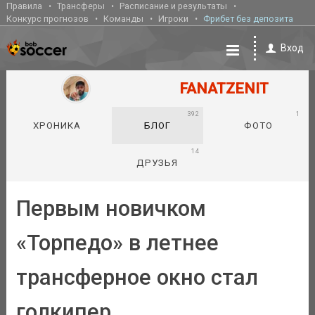
Правила
Трансферы
Расписание и результаты
Конкурс прогнозов
Команды
Игроки
Фрибет без депозита
Вход
FANATZENIT
392
1
ХРОНИКА
БЛОГ
ФОТО
14
ДРУЗЬЯ
Первым новичком
«Торпедо» в летнее
трансферное окно стал
голкипер