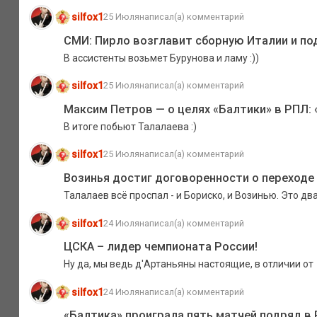
silfox1
25 Июля
написал(а) комментарий
СМИ: Пирло возглавит сборную Италии и по
В ассистенты возьмет Бурунова и ламу :))
silfox1
25 Июля
написал(а) комментарий
Максим Петров — о целях «Балтики» в РПЛ:
В итоге побьют Талалаева :)
silfox1
25 Июля
написал(а) комментарий
Возинья достиг договоренности о переходе
Талалаев всë проспал - и Бориско, и Возинью. Это два
silfox1
24 Июля
написал(а) комментарий
ЦСКА – лидер чемпионата России!
Ну да, мы ведь д'Артаньяны настоящие, в отличии от
silfox1
24 Июля
написал(а) комментарий
«Балтика» проиграла пять матчей подряд в