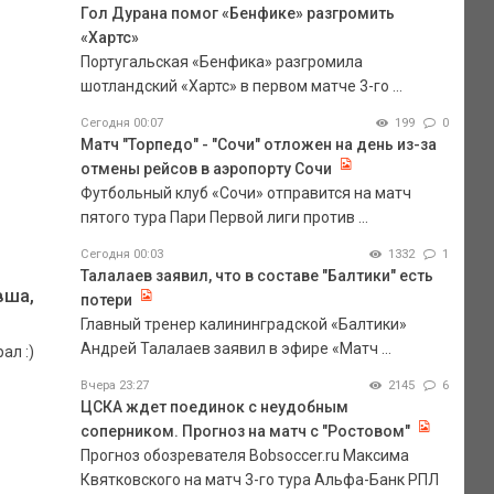
Гол Дурана помог «Бенфике» разгромить
«Хартс»
Португальская «Бенфика» разгромила
шотландский «Хартс» в первом матче 3-го ...
Сегодня 00:07
199
0
Матч "Торпедо" - "Сочи" отложен на день из-за
отмены рейсов в аэропорту Сочи
Футбольный клуб «Сочи» отправится на матч
пятого тура Пари Первой лиги против ...
Сегодня 00:03
1332
1
Талалаев заявил, что в составе "Балтики" есть
вша,
потери
Главный тренер калининградской «Балтики»
Андрей Талалаев заявил в эфире «Матч ...
ал :)
Вчера 23:27
2145
6
ЦСКА ждет поединок с неудобным
соперником. Прогноз на матч с "Ростовом"
Прогноз обозревателя Bobsoccer.ru Максима
Квятковского на матч 3-го тура Альфа-Банк РПЛ