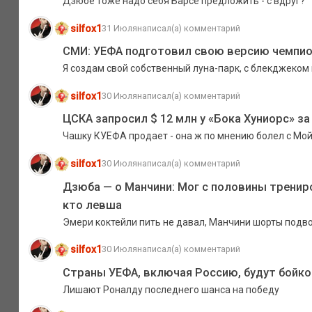
Дзюбе тоже надо себя Барсе предложить - с вдруг?
silfox1
31 Июля
написал(а) комментарий
СМИ: УЕФА подготовил свою версию чемпио
Я создам свой собственный луна-парк, с блекджеком и
silfox1
30 Июля
написал(а) комментарий
ЦСКА запросил $ 12 млн у «Бока Хуниорс» з
Чашку КУЕФА продает - она ж по мнению болел с Мойк
silfox1
30 Июля
написал(а) комментарий
Дзюба — о Манчини: Мог с половины трениров
кто левша
Эмери коктейли пить не давал, Манчини шорты подво
silfox1
30 Июля
написал(а) комментарий
Страны УЕФА, включая Россию, будут бойк
Лишают Роналду последнего шанса на победу