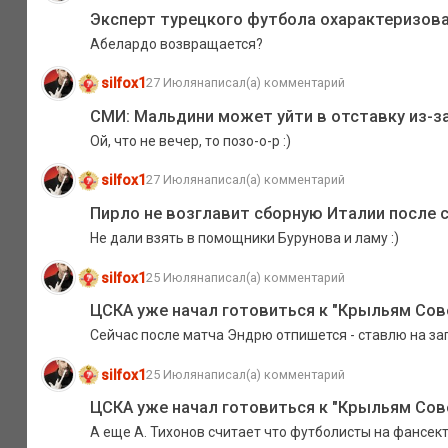
Эксперт турецкого футбола охарактеризова
Абелардо возвращается?
silfox1
27 Июля
написал(а) комментарий
СМИ: Мальдини может уйти в отставку из-з
Ой, что не вечер, то позо-о-р :)
silfox1
27 Июля
написал(а) комментарий
Пирло не возглавит сборную Италии после 
Не дали взять в помощники Бурунова и ламу :)
silfox1
25 Июля
написал(а) комментарий
ЦСКА уже начал готовиться к "Крыльям Сов
Сейчас после матча Эндрю отпишется - ставлю на заг
silfox1
25 Июля
написал(а) комментарий
ЦСКА уже начал готовиться к "Крыльям Сов
А еще А. Тихонов считает что футболисты на фансект