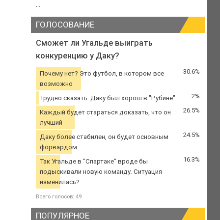
...
ГОЛОСОВАНИЕ
Сможет ли Угальде выиграть
конкуренцию у Даку?
30.6%
Почему нет? Это футбол, в котором все
возможно
2%
Трудно сказать. Даку был хорош в "Рубине"
26.5%
Каждый будет стараться доказать, что он
лучший
24.5%
Даку более стабилен, он будет основным
форвардом
16.3%
Так Угальде в "Спартаке" вроде бы
подыскивали новую команду. Ситуация
изменилась?
Всего голосов: 49
ПОПУЛЯРНОЕ