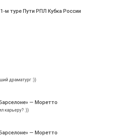
1-м туре Пути РПЛ Кубка России
ший драматург :))
«Барселоне» — Моретто
л карьеру? :))
«Барселоне» — Моретто