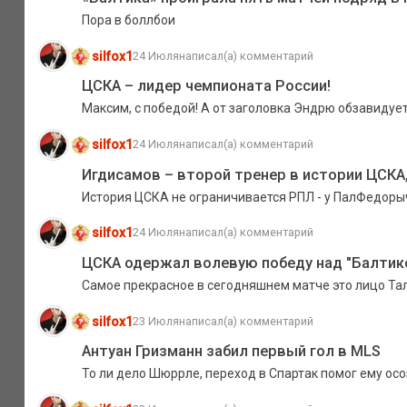
Пора в боллбои
silfox1
24 Июля
написал(а) комментарий
ЦСКА – лидер чемпионата России!
Максим, с победой! А от заголовка Эндрю обзавидуетс
silfox1
24 Июля
написал(а) комментарий
Игдисамов – второй тренер в истории ЦСКА
История ЦСКА не ограничивается РПЛ - у ПалФедорыча
silfox1
24 Июля
написал(а) комментарий
ЦСКА одержал волевую победу над "Балтико
Самое прекрасное в сегодняшнем матче это лицо Та
silfox1
23 Июля
написал(а) комментарий
Антуан Гризманн забил первый гол в MLS
То ли дело Шюррле, переход в Спартак помог ему осо