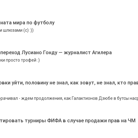
ната мира по футболу
 шлюзами (с) :))
а переход Лусиано Гонду — журналист Агилера
и просто трофей :)
ки уйти, половину не знал, как зовут, не знал, кто пра
рачивал - ждем продолжения, как Галактионов Дзюбе в бутсы наср
отировать турниры ФИФА в случае продажи прав на ЧМ