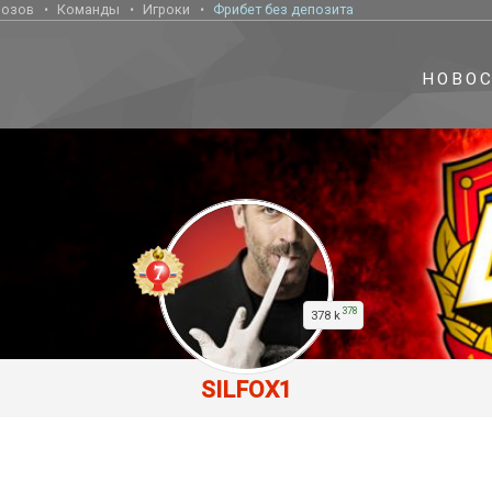
нозов
Команды
Игроки
Фрибет без депозита
НОВО
378
378 k
SILFOX1