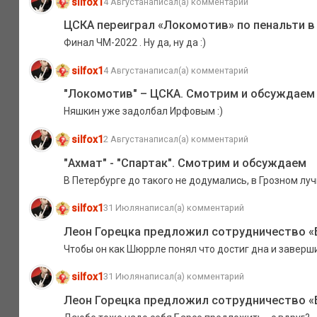
silfox1
4 Августа
написал(а) комментарий
ЦСКА переиграл «Локомотив» по пенальти в 
Финал ЧМ-2022 . Ну да, ну да :)
silfox1
4 Августа
написал(а) комментарий
"Локомотив" – ЦСКА. Смотрим и обсуждаем
Няшкин уже задолбал Ирфовым :)
silfox1
2 Августа
написал(а) комментарий
"Ахмат" - "Спартак". Смотрим и обсуждаем
В Петербурге до такого не додумались, в Грозном луч
silfox1
31 Июля
написал(а) комментарий
Леон Горецка предложил сотрудничество 
Чтобы он как Шюррле понял что достиг дна и заверши
silfox1
31 Июля
написал(а) комментарий
Леон Горецка предложил сотрудничество 