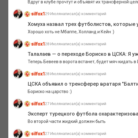
Вдруг в клубе прочтут и объявят их трансферной цель
silfox1
29 Июля
написал(а) комментарий
Хомуха назвал трех футболистов, которые 
Хорошо хоть не Мбаппе, Холланд и Кейн :)
silfox1
28 Июля
написал(а) комментарий
Талалаев — о переходе Бориско в ЦСКА: Я уж
Теперь Бевеев в ворота встанет, будет мяч кидать в
silfox1
28 Июля
написал(а) комментарий
ЦСКА объявил о тренсферер вратаря "Балт
Бориско на царство :)
silfox1
27 Июля
написал(а) комментарий
Эксперт турецкого футбола охарактеризова
Во второй части жидкий должен быть
silfox1
27 Июля
написал(а) комментарий