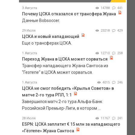
3 Августа
14788
441
Почему ЦСКА отказался от трансфера Жуана
Данные Bobsoccer.
29 Июля
23218
429
ЦСКА и новый нападающий
Еще о трансферах ЦСКА.
1 Августа
12710
258
Переход Жуана в ЦСКА может сорваться
Трансфер нападающего Жуана Сантоса из
"Гезтепе" в ЦСКА может сорваться.
1 Августа
4015
246
ЦСКА не смог победить «Крылья Советов» в
матче 2-го тура РПЛ, 1:1
Завершился матч 2-го тура Альфа-Банк
Российской Премьер-Лиги, в котором ...
28 Июля
11767
241
ESPN: ЦСКА заплатит € 15 млн за нападающего
«Гёзтепе» Жуана Сантоса