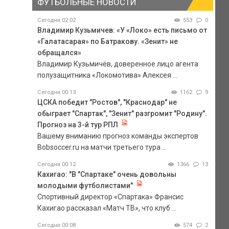
ФУТБОЛЬНЫЕ НОВОСТИ
Сегодня 02:02
553
0
Владимир Кузьмичев: «У «Локо» есть письмо от
«Галатасарая» по Батракову. «Зенит» не
обращался»
Владимир Кузьмичёв, доверенное лицо агента
полузащитника «Локомотива» Алексея ...
Сегодня 00:13
1162
9
ЦСКА победит "Ростов", "Краснодар" не
обыграет "Спартак", "Зенит" разгромит "Родину".
Прогноз на 3-й тур РПЛ
Вашему вниманию прогноз команды экспертов
Bobsoccer.ru на матчи третьего тура ...
Сегодня 00:12
1366
13
Кахигао: "В "Спартаке" очень довольны
молодыми футболистами"
Спортивный директор «Спартака» Франсис
Кахигао рассказал «Матч ТВ», что клуб ...
Сегодня 00:08
574
2