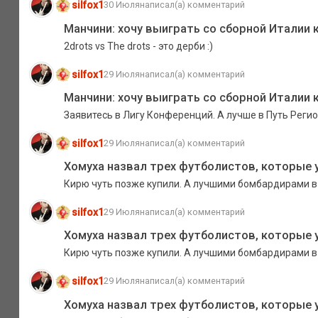
silfox1
30 Июля
написал(а) комментарий
Манчини: хочу выиграть со сборной Италии 
2drots vs The drots - это дерби :)
silfox1
29 Июля
написал(а) комментарий
Манчини: хочу выиграть со сборной Италии 
Заявитесь в Лигу Конференций. А лучше в Путь Регион
silfox1
29 Июля
написал(а) комментарий
Хомуха назвал трех футболистов, которые 
Кирю чуть позже купили. А лучшими бомбардирами в
silfox1
29 Июля
написал(а) комментарий
Хомуха назвал трех футболистов, которые 
Кирю чуть позже купили. А лучшими бомбардирами в
silfox1
29 Июля
написал(а) комментарий
Хомуха назвал трех футболистов, которые 