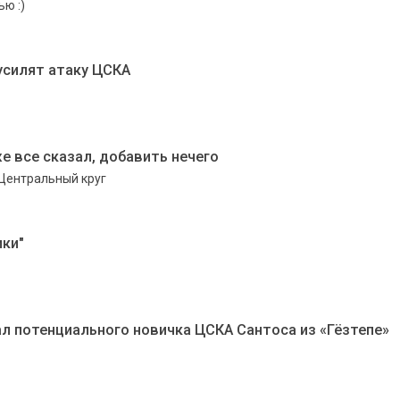
ю :)
усилят атаку ЦСКА
е все сказал, добавить нечего
 Центральный круг
ики"
л потенциального новичка ЦСКА Сантоса из «Гёзтепе»