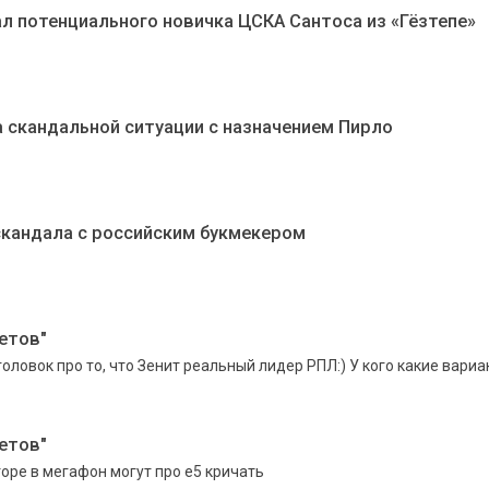
л потенциального новичка ЦСКА Сантоса из «Гёзтепе»
а скандальной ситуации с назначением Пирло
скандала с российским букмекером
етов"
оловок про то, что Зенит реальный лидер РПЛ:) У кого какие вари
етов"
оре в мегафон могут про е5 кричать