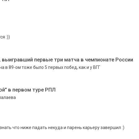
я :))
, выигравший первые три матча в чемпионате России
 в 89-ом тоже было 5 первых побед, как и у ВГГ
й" в первом туре РПЛ
лалаева
знать что ниже падать некуда и парень карьеру завершил :)