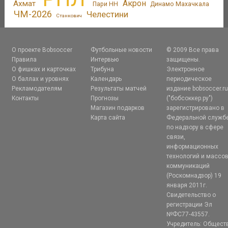
Акрон
Ахмат
Пари НН
Динамо Махачкала
ЧМ-2026
Челестини
Станкович
О проекте Bobsoccer
Футбольные новости
© 2009 Все права
Правила
Интервью
защищены.
О фишках и карточках
Трибуна
Электронное
О баллах и уровнях
Календарь
периодическое
Рекламодателям
Результаты матчей
издание bobsoccer.r
Контакты
Прогнозы
("бобсоккер.ру")
Магазин подарков
зарегистрировано в
Карта сайта
Федеральной служб
по надзору в сфере
связи,
информационных
технологий и массо
коммуникаций
(Роскомнадзор) 19
января 2011г.
Свидетельство о
регистрации Эл
№ФС77-43557.
Учредитель: Общест