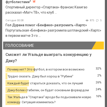
футболистами"
Спортивный директор «Спартака» Франсис Кахигао
рассказал «Матч ТВ», что клуб ...
Сегодня 00:08
875
5
Гол Дурана помог «Бенфике» разгромить «Хартс»
Португальская «Бенфика» разгромила шотландский «Хартс»
в первом матче 3-го ...
ГОЛОСОВАНИЕ
Сможет ли Угальде выиграть конкуренцию у
Даку?
32%
Почему нет? Это футбол, в котором все возможно
2%
Трудно сказать. Даку был хорош в "Рубине"
26%
Каждый будет стараться доказать, что он лучший
24%
Даку более стабилен, он будет основным форвардом
16%
Так Угальде в "Спартаке" вроде бы подыскивали новую
команду. Ситуация изменилась?