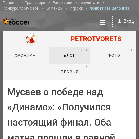
Правила
Трансферы
Расписание и результаты
Конкурс прогнозов
Команды
Игроки
Фрибет без депозита
Вход
PETROTVORETS
2568
1
ХРОНИКА
БЛОГ
ФОТО
0
ДРУЗЬЯ
Мусаев о победе над
«Динамо»: «Получился
настоящий финал. Оба
матча прошли в равной