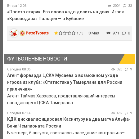
Вчера 12:06
2004
33
«Просто старик. Его слова надо делить на два». Игрок
«Краснодара» Пальцев — о Бубнове
PetroTvorets
8 Мая
971
0
1 / 3
ФУТБОЛЬНЫЕ НОВОСТИ
Сегодня 08:36
326
9
Агент форварда ЦСКА Мусаева о возможном уходе
игрока из клуба: «Статистика у Тамерлана для России
приличная»
Агент Таймаз Хархаров, представляющий интересы
нападающего ЦСКА Тамерлана ...
Сегодня 07:14
482
9
КДК дисквалифицировал Касинтуру на два матча Альфа-
Банк Чемпионата России
В четверг, 6 августа, состоялось заседание контрольно–