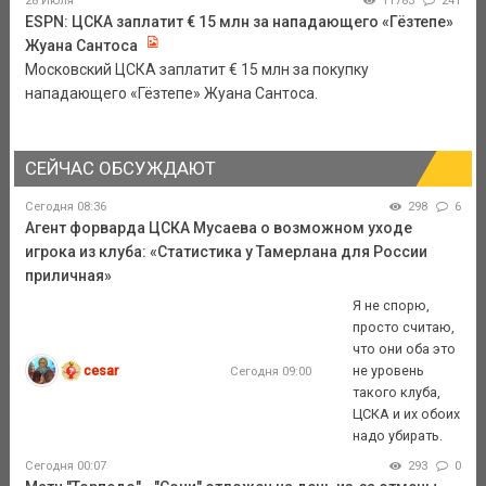
28 Июля
11783
241
ESPN: ЦСКА заплатит € 15 млн за нападающего «Гёзтепе»
Жуана Сантоса
Московский ЦСКА заплатит € 15 млн за покупку
нападающего «Гёзтепе» Жуана Сантоса.
СЕЙЧАС ОБСУЖДАЮТ
Сегодня 08:36
298
6
Агент форварда ЦСКА Мусаева о возможном уходе
игрока из клуба: «Статистика у Тамерлана для России
приличная»
Я не спорю,
просто считаю,
что они оба это
cesar
не уровень
Сегодня 09:00
такого клуба,
ЦСКА и их обоих
надо убирать.
Сегодня 00:07
293
0