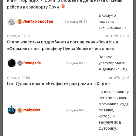
Матч "Торпедо" - "Сочи" отложен на день из-за отмены
рейсов в аэропорту Сочи
а кому-то
Лента новостей
недавно
Сегодня 08:59
технарь впаяли
Сегодня 07:14
1239
23
Стали известны подробности соглашения «Зенита» и
«Фламенго» по трансферу Луиса Энрике - источник
Вопрос
Renegade
урегулировали.
Сегодня 08:59
А деньги - пыль.
Сегодня 00:08
878
6
Гол Дурана помог «Бенфике» разгромить «Хартс»
Ну как вариант у
него появилась
мотивация, судя
maksi999
по мячу,
Сегодня 08:56
который
засунул под
футболку.