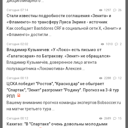
дисциплинарного ...
Сегодня 07:14
1297
26
Стали известны подробности соглашения «Зенита» и
«Фламенго» по трансферу Луиса Энрике - источник
Как сообщает Bastidores CRF в социальной сети Х, «Зенит» и
«Фламенго» достигли ...
Сегодня 02:02
1010
2
Владимир Кузьмичев: «У «Локо» есть письмо от
«Галатасарая» по Батракову. «Зенит» не обращался»
Владимир Кузьмичёв, доверенное лицо агента
полузащитника «Локомотива» Алексея ...
Сегодня 00:13
2288
12
ЦСКА победит "Ростов", "Краснодар" не обыграет
"Спартак", "Зенит" разгромит "Родину". Прогноз на 3-й тур
РПЛ
Вашему вниманию прогноз команды экспертов Bobsoccer.ru
на матчи третьего тура ...
Сегодня 00:12
2689
15
Кахигао: "В "Спартаке" очень довольны молодыми