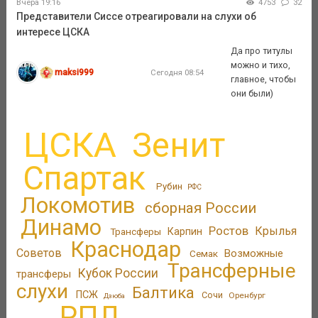
Вчера 19:16
4753
32
Представители Сиссе отреагировали на слухи об
интересе ЦСКА
Да про титулы
можно и тихо,
maksi999
Сегодня 08:54
главное, чтобы
они были)
ЦСКА
Зенит
Спартак
Рубин
РФС
Локомотив
сборная России
Динамо
Ростов
Крылья
Трансферы
Карпин
Краснодар
Советов
Возможные
Семак
Трансферные
Кубок России
трансферы
слухи
Балтика
ПСЖ
Сочи
Оренбург
Дзюба
РПЛ