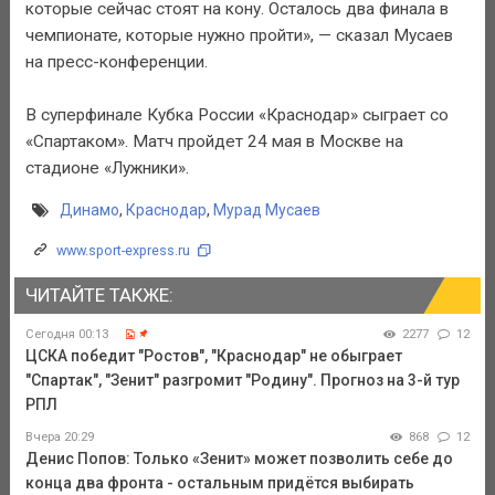
которые сейчас стоят на кону. Осталось два финала в
чемпионате, которые нужно пройти», — сказал Мусаев
на пресс-конференции.
В суперфинале Кубка России «Краснодар» сыграет со
«Спартаком». Матч пройдет 24 мая в Москве на
стадионе «Лужники».
Динамо
,
Краснодар
,
Мурад Мусаев
www.sport-express.ru
ЧИТАЙТЕ ТАКЖЕ:
Сегодня 00:13
2277
12
ЦСКА победит "Ростов", "Краснодар" не обыграет
"Спартак", "Зенит" разгромит "Родину". Прогноз на 3-й тур
РПЛ
Вчера 20:29
868
12
Денис Попов: Только «Зенит» может позволить себе до
конца два фронта - остальным придётся выбирать