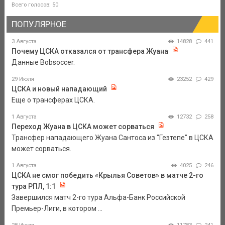
Всего голосов: 50
ПОПУЛЯРНОЕ
3 Августа
14828
441
Почему ЦСКА отказался от трансфера Жуана
Данные Bobsoccer.
29 Июля
23252
429
ЦСКА и новый нападающий
Еще о трансферах ЦСКА.
1 Августа
12732
258
Переход Жуана в ЦСКА может сорваться
Трансфер нападающего Жуана Сантоса из "Гезтепе" в ЦСКА
может сорваться.
1 Августа
4025
246
ЦСКА не смог победить «Крылья Советов» в матче 2-го
тура РПЛ, 1:1
Завершился матч 2-го тура Альфа-Банк Российской
Премьер-Лиги, в котором ...