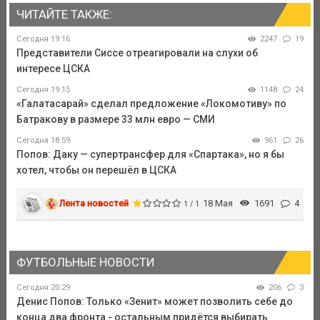
ЧИТАЙТЕ ТАКЖЕ:
Сегодня 19:16
2247
19
Представители Сиссе отреагировали на слухи об
интересе ЦСКА
Сегодня 19:15
1148
24
«Галатасарай» сделал предложение «Локомотиву» по
Батракову в размере 33 млн евро — СМИ
Сегодня 18:59
961
26
Попов: Даку — супертрансфер для «Спартака», но я бы
хотел, чтобы он перешёл в ЦСКА
Лента новостей
18 Мая
1691
4
1 / 1
ФУТБОЛЬНЫЕ НОВОСТИ
Сегодня 20:29
206
3
Денис Попов: Только «Зенит» может позволить себе до
конца два фронта - остальным придётся выбирать