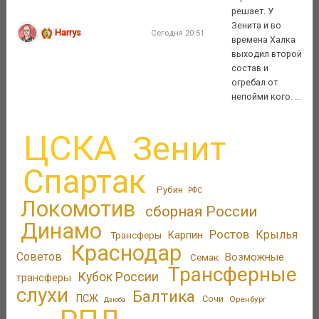
решает. У
Зенита и во
Harrys
Сегодня 20:51
времена Халка
выходил второй
состав и
огребал от
непойми кого. ...
ЦСКА
Зенит
Спартак
Рубин
РФС
Локомотив
сборная России
Динамо
Ростов
Крылья
Трансферы
Карпин
Краснодар
Советов
Возможные
Семак
Трансферные
Кубок России
трансферы
слухи
Балтика
ПСЖ
Сочи
Оренбург
Дзюба