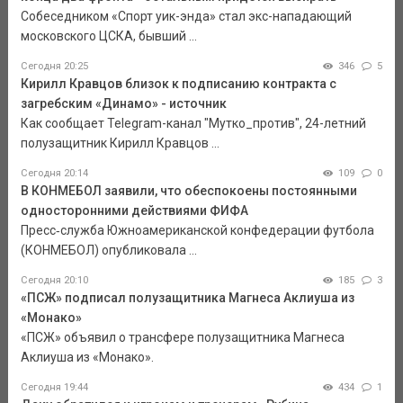
Собеседником «Спорт уик-энда» стал экс-нападающий
московского ЦСКА, бывший ...
Сегодня 20:25
346
5
Кирилл Кравцов близок к подписанию контракта с
загребским «Динамо» - источник
Как сообщает Telegram-канал "Мутко_против", 24-летний
полузащитник Кирилл Кравцов ...
Сегодня 20:14
109
0
В КОНМЕБОЛ заявили, что обеспокоены постоянными
односторонними действиями ФИФА
Пресс‑служба Южноамериканской конфедерации футбола
(КОНМЕБОЛ) опубликовала ...
Сегодня 20:10
185
3
«ПСЖ» подписал полузащитника Магнеса Аклиуша из
«Монако»
«ПСЖ» объявил о трансфере полузащитника Магнеса
Аклиуша из «Монако».
Сегодня 19:44
434
1