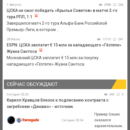
1 Августа
3988
246
ЦСКА не смог победить «Крылья Советов» в матче 2-го
тура РПЛ, 1:1
Завершился матч 2-го тура Альфа-Банк Российской
Премьер-Лиги, в котором ...
28 Июля
11715
241
ESPN: ЦСКА заплатит € 15 млн за нападающего «Гёзтепе»
Жуана Сантоса
Московский ЦСКА заплатит € 15 млн за покупку
нападающего «Гёзтепе» Жуана Сантоса.
СЕЙЧАС ОБСУЖДАЮТ
Сегодня 20:25
346
5
Кирилл Кравцов близок к подписанию контракта с
загребским «Динамо» - источник
Пример Ольмо
Renegade
оказался
Сегодня 20:54
заразительным...