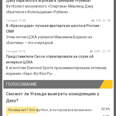
Даку обратился к игрокам и тренерам «Рубина»
Футболист московского «Спартака» Мирлинд Даку
обратился к болельщикам «Рубина» ...
Сегодня 19:38
378
18
В «Краснодаре» лучшая вратарская школа в России -
СМИ
Этим летом ЦСКА усилился Максимом Бориско из
«Балтики» – это очередной ...
Сегодня 19:16
2247
19
Представители Сиссе отреагировали на слухи об
интересе ЦСКА
В агентстве Diamond Sports прокомментировали сетевому
изданию «Евро-Футбол.Ру» ...
ГОЛОСОВАНИЕ
Сможет ли Угальде выиграть конкуренцию у
Даку?
32.6%
Почему нет? Это футбол, в котором все возможно