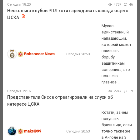
Сегодня 18:20
4757
46
Несколько клубов РПЛ хотят арендовать нападающего
ЦСКА
Мусаев
единственный
нападающий,
который может
навязать
Bobsoccer News
Сегодня 20:53
борьбу
защитникам
соперника, это
пока его
главное ...
Сегодня 19:16
2247
19
Представители Сиссе отреагировали на слухи об
интересе ЦСКА
Кстати, зачем
покупать
бразильца, если
maksi999
точно такие же
Сегодня 20:53
в Анголе на 3