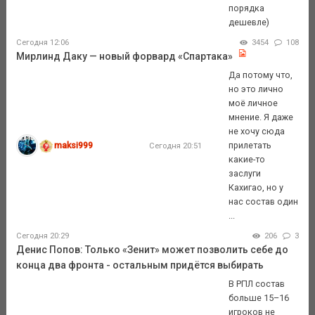
порядка
дешевле)
Сегодня 12:06
3454
108
Мирлинд Даку — новый форвард «Спартака»
Да потому что,
но это лично
моё личное
мнение. Я даже
не хочу сюда
maksi999
прилетать
Сегодня 20:51
какие-то
заслуги
Кахигао, но у
нас состав один
...
Сегодня 20:29
206
3
Денис Попов: Только «Зенит» может позволить себе до
конца два фронта - остальным придётся выбирать
В РПЛ состав
больше 15–16
игроков не