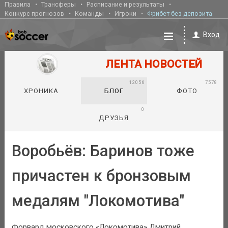
Правила
Трансферы
Расписание и результаты
Конкурс прогнозов
Команды
Игроки
Фрибет без депозита
Вход
ЛЕНТА НОВОСТЕЙ
12056
7578
ХРОНИКА
БЛОГ
ФОТО
0
ДРУЗЬЯ
Воробьёв: Баринов тоже
причастен к бронзовым
медалям "Локомотива"
Форвард московского «Локомотива» Дмитрий