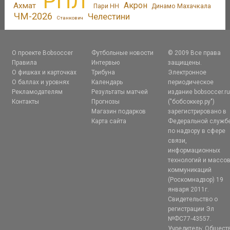
РПЛ
Акрон
Ахмат
Пари НН
Динамо Махачкала
ЧМ-2026
Челестини
Станкович
О проекте Bobsoccer
Футбольные новости
© 2009 Все права
Правила
Интервью
защищены.
О фишках и карточках
Трибуна
Электронное
О баллах и уровнях
Календарь
периодическое
Рекламодателям
Результаты матчей
издание bobsoccer.r
Контакты
Прогнозы
("бобсоккер.ру")
Магазин подарков
зарегистрировано в
Карта сайта
Федеральной служб
по надзору в сфере
связи,
информационных
технологий и массо
коммуникаций
(Роскомнадзор) 19
января 2011г.
Свидетельство о
регистрации Эл
№ФС77-43557.
Учредитель: Общест