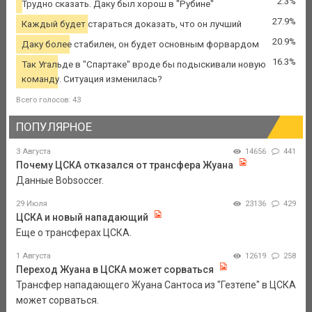
2.3%
Трудно сказать. Даку был хорош в "Рубине"
27.9%
Каждый будет стараться доказать, что он лучший
20.9%
Даку более стабилен, он будет основным форвардом
16.3%
Так Угальде в "Спартаке" вроде бы подыскивали новую
команду. Ситуация изменилась?
Всего голосов: 43
ПОПУЛЯРНОЕ
3 Августа
14656
441
Почему ЦСКА отказался от трансфера Жуана
Данные Bobsoccer.
29 Июля
23136
429
ЦСКА и новый нападающий
Еще о трансферах ЦСКА.
1 Августа
12619
258
Переход Жуана в ЦСКА может сорваться
Трансфер нападающего Жуана Сантоса из "Гезтепе" в ЦСКА
может сорваться.