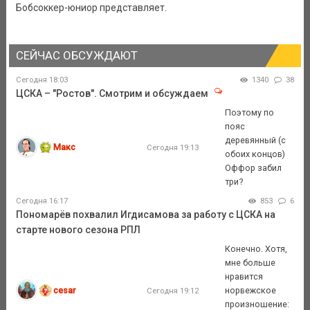
Бобсоккер-юниор представляет.
СЕЙЧАС ОБСУЖДАЮТ
Сегодня 18:03
1340
38
ЦСКА – "Ростов". Смотрим и обсуждаем
Поэтому по
пояс
деревянный (с
Макс
Сегодня 19:13
обоих концов)
Оффор забил
три?
Сегодня 16:17
853
6
Пономарёв похвалил Игдисамова за работу с ЦСКА на
старте нового сезона РПЛ
Конечно. Хотя,
мне больше
нравится
cesar
норвежское
Сегодня 19:12
произношение: