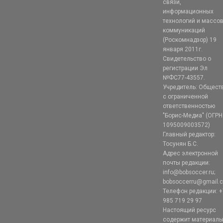
связи,
информационных
технологий и массо
коммуникаций
(Роскомнадзор) 19
января 2011г.
Свидетельство о
регистрации Эл
№ФС77-43557.
Учредитель: Общест
с ограниченной
ответственностью
"Борис-Медиа" (ОГРН
1095009003572)
Главный редактор:
Тосунян Б.С.
Адрес электронной
почты редакции:
info@bobsoccer.ru;
bobsoccerru@gmail.
Телефон редакции: +
985 719 29 97
Настоящий ресурс
содержит материал