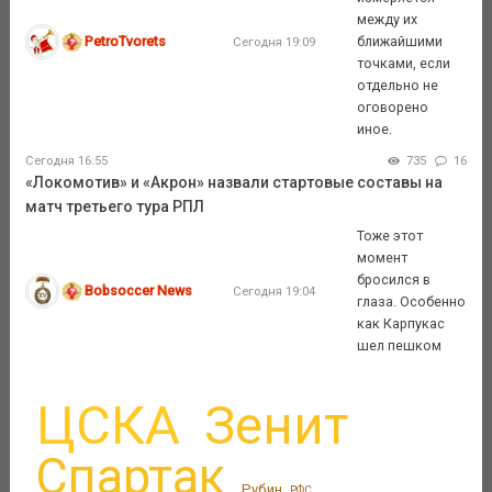
между их
PetroTvorets
ближайшими
Сегодня 19:09
точками, если
отдельно не
оговорено
иное.
Сегодня 16:55
735
16
«Локомотив» и «Акрон» назвали стартовые составы на
матч третьего тура РПЛ
Тоже этот
момент
бросился в
Bobsoccer News
Сегодня 19:04
глаза. Особенно
как Карпукас
шел пешком
ЦСКА
Зенит
Спартак
Рубин
РФС