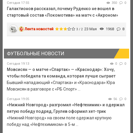
Сегодня 17:55
350
0
Галактионов рассказал, почему Руденко не вошел в
стартовый состав «Локомотива» на матч с «Акроном»
Лента новостей
23 Мая
1968
8
3 / 2
ФУТБОЛЬНЫЕ НОВОСТИ
Сегодня 19:13
0
0
Мовсисян — о матче «Спартак» — «Краснодар»: Хочу,
чтобы победила та команда, которая лучше сыграет
Бывший нападающий «Спартака» и «Краснодара» Юра
Мовсисян в разговоре с «РБ Спорт» ...
Сегодня 19:05
56
0
«Нижний Новгород» разгромил «Нефтехимик» и одержал
пятую победу подряд, Грулев оформил хет-трик
«Нижний Новгород» на своем поле одержал крупную
победу над «Нефтехимиком» в 5-м ...