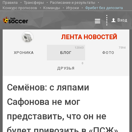
Правила
Трансферы
Расписание и результаты
Конкурс прогнозов
Команды
Игроки
Фрибет без депозита
Вход
ЛЕНТА НОВОСТЕЙ
12043
7594
ХРОНИКА
БЛОГ
ФОТО
0
ДРУЗЬЯ
Семёнов: с ляпами
Сафонова не мог
представить, что он не
будет привозить в «ПСЖ»