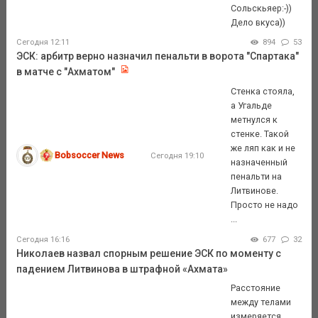
Сольскьяер:-))
Дело вкуса))
Сегодня 12:11
894
53
ЭСК: арбитр верно назначил пенальти в ворота "Спартака"
в матче с "Ахматом"
Стенка стояла,
а Угальде
метнулся к
стенке. Такой
же ляп как и не
Bobsoccer News
Сегодня 19:10
назначенный
пенальти на
Литвинове.
Просто не надо
...
Сегодня 16:16
677
32
Николаев назвал спорным решение ЭСК по моменту с
падением Литвинова в штрафной «Ахмата»
Расстояние
между телами
измеряется