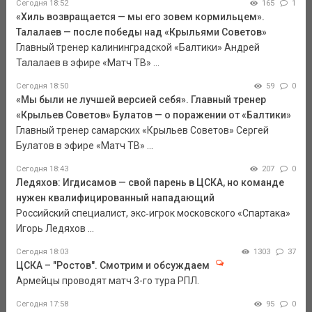
Сегодня 18:52
165
1
«Хиль возвращается — мы его зовем кормильцем».
Талалаев — после победы над «Крыльями Советов»
Главный тренер калининградской «Балтики» Андрей
Талалаев в эфире «Матч ТВ» ...
Сегодня 18:50
59
0
«Мы были не лучшей версией себя». Главный тренер
«Крыльев Советов» Булатов — о поражении от «Балтики»
Главный тренер самарских «Крыльев Советов» Сергей
Булатов в эфире «Матч ТВ» ...
Сегодня 18:43
207
0
Ледяхов: Игдисамов — свой парень в ЦСКА, но команде
нужен квалифицированный нападающий
Российский специалист, экс‑игрок московского «Спартака»
Игорь Ледяхов ...
Сегодня 18:03
1303
37
ЦСКА – "Ростов". Смотрим и обсуждаем
Армейцы проводят матч 3-го тура РПЛ.
Сегодня 17:58
95
0