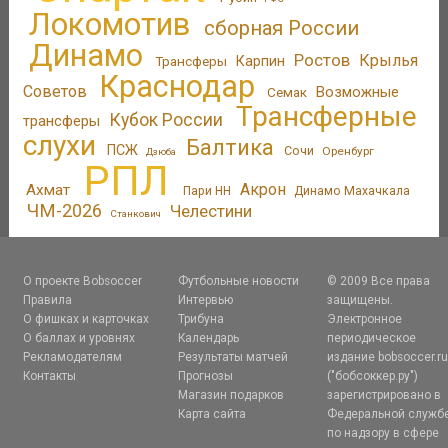
Локомотив
сборная России
Динамо
Ростов
Крылья
Трансферы
Карпин
Краснодар
Советов
Возможные
Семак
Трансферные
Кубок России
трансферы
слухи
Балтика
ПСЖ
Сочи
Оренбург
Дзюба
РПЛ
Акрон
Ахмат
Пари НН
Динамо Махачкала
ЧМ-2026
Челестини
Станкович
О проекте Bobsoccer
Футбольные новости
© 2009 Все права
Правила
Интервью
защищены.
О фишках и карточках
Трибуна
Электронное
О баллах и уровнях
Календарь
периодическое
Рекламодателям
Результаты матчей
издание bobsoccer.r
Контакты
Прогнозы
("бобсоккер.ру")
Магазин подарков
зарегистрировано в
Карта сайта
Федеральной служб
по надзору в сфере