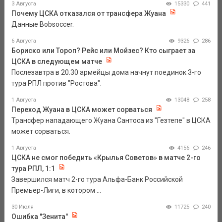
3 Августа
15330
441
Почему ЦСКА отказался от трансфера Жуана
Данные Bobsoccer.
6 Августа
9326
286
Бориско или Тороп? Рейс или Мойзес? Кто сыграет за
ЦСКА в следующем матче
Послезавтра в 20.30 армейцы дома начнут поединок 3-го
тура РПЛ против "Ростова".
1 Августа
13048
258
Переход Жуана в ЦСКА может сорваться
Трансфер нападающего Жуана Сантоса из "Гезтепе" в ЦСКА
может сорваться.
1 Августа
4156
246
ЦСКА не смог победить «Крылья Советов» в матче 2-го
тура РПЛ, 1:1
Завершился матч 2-го тура Альфа-Банк Российской
Премьер-Лиги, в котором ...
30 Июля
11725
240
Ошибка "Зенита"