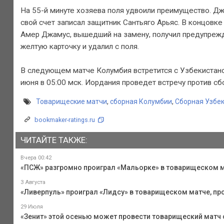
На 55-й минуте хозяева поля удвоили преимущество. Д
свой счет записал защитник Сантьяго Арьяс. В концовк
Амер Джамус, вышедший на замену, получил предупрежде
желтую карточку и удалил с поля.
В следующем матче Колумбия встретится с Узбекистаном
июня в 05:00 мск. Иордания проведет встречу против сб
Товарищеские матчи
,
сборная Колумбии
,
Сборная Узбе
bookmaker-ratings.ru
ЧИТАЙТЕ ТАКЖЕ:
Вчера 00:42
«ПСЖ» разгромно проиграл «Мальорке» в товарищеском м
3 Августа
«Ливерпуль» проиграл «Лидсу» в товарищеском матче, про
29 Июля
«Зенит» этой осенью может провести товарищеский матч 