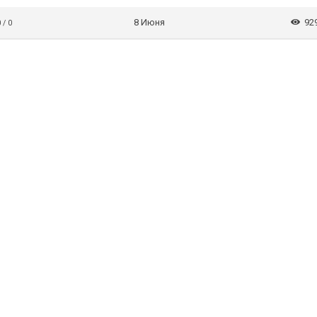
8 Июня
92
 / 0