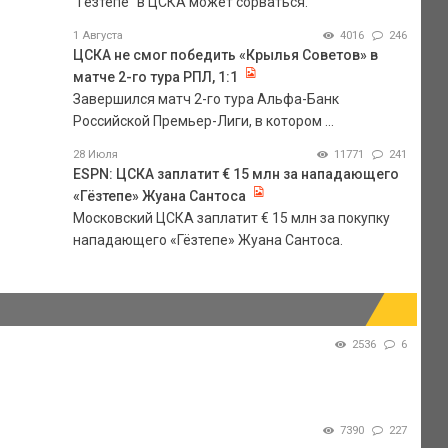
"Гезтепе" в ЦСКА может сорваться.
1 Августа
4016
246
ЦСКА не смог победить «Крылья Советов» в
матче 2-го тура РПЛ, 1:1
Завершился матч 2-го тура Альфа-Банк
Российской Премьер-Лиги, в котором ...
28 Июля
11771
241
ESPN: ЦСКА заплатит € 15 млн за нападающего
«Гёзтепе» Жуана Сантоса
Московский ЦСКА заплатит € 15 млн за покупку
нападающего «Гёзтепе» Жуана Сантоса.
2536
6
7390
227