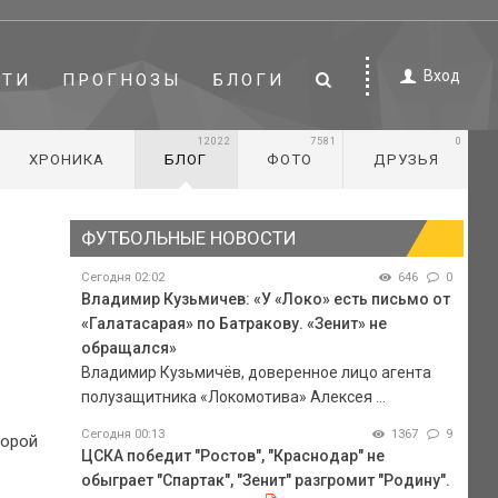
Вход
СТИ
ПРОГНОЗЫ
БЛОГИ
12022
7581
0
ХРОНИКА
БЛОГ
ФОТО
ДРУЗЬЯ
ФУТБОЛЬНЫЕ НОВОСТИ
Сегодня 02:02
646
0
Владимир Кузьмичев: «У «Локо» есть письмо от
«Галатасарая» по Батракову. «Зенит» не
обращался»
Владимир Кузьмичёв, доверенное лицо агента
полузащитника «Локомотива» Алексея ...
Сегодня 00:13
1367
9
торой
ЦСКА победит "Ростов", "Краснодар" не
обыграет "Спартак", "Зенит" разгромит "Родину".