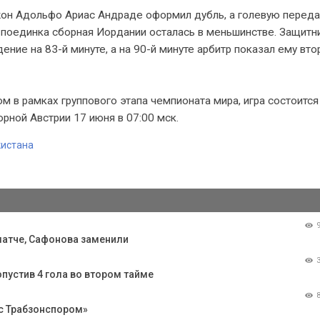
жон Адольфо Ариас Андраде оформил дубль, а голевую переда
е поединка сборная Иордании осталась в меньшинстве. Защитн
ние на 83-й минуте, а на 90-й минуте арбитр показал ему вто
 в рамках группового этапа чемпионата мира, игра состоится
орной Австрии 17 июня в 07:00 мск.
кистана
атче, Сафонова заменили
пустив 4 гола во втором тайме
с Трабзонспором»