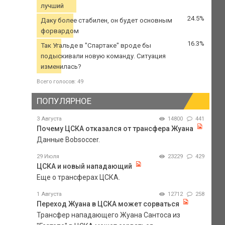
лучший
24.5%
Даку более стабилен, он будет основным
форвардом
16.3%
Так Угальде в "Спартаке" вроде бы
подыскивали новую команду. Ситуация
изменилась?
Всего голосов: 49
ПОПУЛЯРНОЕ
3 Августа
14800
441
Почему ЦСКА отказался от трансфера Жуана
Данные Bobsoccer.
29 Июля
23229
429
ЦСКА и новый нападающий
Еще о трансферах ЦСКА.
1 Августа
12712
258
Переход Жуана в ЦСКА может сорваться
Трансфер нападающего Жуана Сантоса из