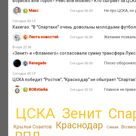
Бориско или Тороп? Рейс или Мойзес? Кто сыграет за ЦС
Макс
Не про ЦСКА, но 
Сегодня 06:43
Сегодня 00:12
Кахигао: "В "Спартаке" очень довольны молодыми футбо
Лента новостей
Желание похвальн
Сегодня 06:34
Вчера 22:36
«Зенит» и «Фламенго» согласовали сумму трансфера Луиса
Renegade
Плохо оборонялс
Сегодня 06:00
Сегодня 00:13
ЦСКА победит "Ростов", "Краснодар" не обыграет "Спартак",
BOBstavka
Главное не приве
Сегодня 05:52
ЦСКА
Зенит
Спа
Краснодар
Крылья Советов
Возмо
Семак