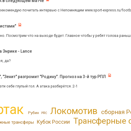
КА в следующем матче
рекомендую почитать интервью с Непомнящим www.sport-express.ru/footbal
листами"
о. Посмотрим что на выходе будет. Главное чтобы у ребят голова раньше
 Энрике - Lance
я, да?
 "Зенит" разгромит "Родину". Прогноз на 3-й тур РПЛ
зти себе глупый гол. А атака разберётся. 2-1
ртак
Локомотив
сборная Р
Рубин
РФС
Трансферные 
Кубок России
жные трансферы