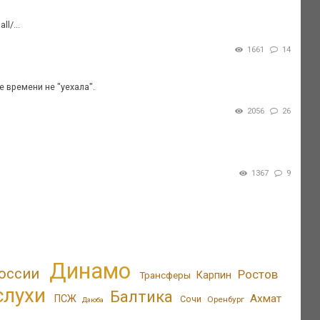
l/...
1661
14
 времени не "уехала".
2056
26
1367
9
Динамо
оссии
Ростов
Трансферы
Карпин
слухи
Балтика
Ахмат
ПСЖ
Сочи
Оренбург
Дзюба