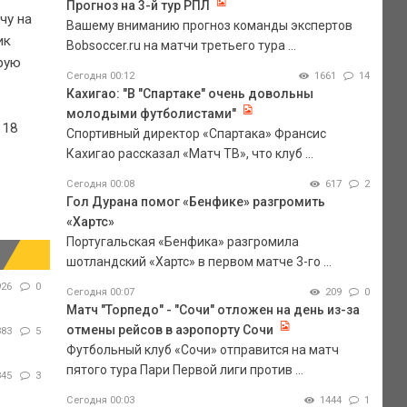
Прогноз на 3-й тур РПЛ
чу на
Вашему вниманию прогноз команды экспертов
ик
Bobsoccer.ru на матчи третьего тура ...
рую
Сегодня 00:12
1661
14
Кахигао: "В "Спартаке" очень довольны
молодыми футболистами"
 18
Спортивный директор «Спартака» Франсис
Кахигао рассказал «Матч ТВ», что клуб ...
Сегодня 00:08
617
2
Гол Дурана помог «Бенфике» разгромить
«Хартс»
Португальская «Бенфика» разгромила
шотландский «Хартс» в первом матче 3-го ...
926
0
Сегодня 00:07
209
0
Матч "Торпедо" - "Сочи" отложен на день из-за
отмены рейсов в аэропорту Сочи
383
5
Футбольный клуб «Сочи» отправится на матч
пятого тура Пари Первой лиги против ...
845
3
Сегодня 00:03
1444
1