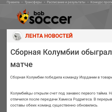
Правила
Трансферы
Расписание и результаты
Конкурс прог
ЛЕНТА НОВОСТЕЙ
Сборная Колумбии обыгра
матче
Сборная Колумбии победила команду Иордании в товари
Колумбийцы открыли счет под занавес первого тайма. 
отличился после передачи Хамеса Родригеса. В переры
составы обеих команд существенно обновились.