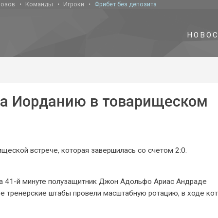
нозов
Команды
Игроки
Фрибет без депозита
НОВО
ла Иорданию в товарищеском
щеской встрече, которая завершилась со счетом 2:0.
На 41-й минуте полузащитник Джон Адольфо Ариас Андраде
ве тренерские штабы провели масштабную ротацию, в ходе ко