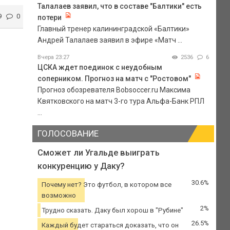
Талалаев заявил, что в составе "Балтики" есть
9
0
потери
Главный тренер калининградской «Балтики»
Андрей Талалаев заявил в эфире «Матч ...
Вчера 23:27
2536
6
ЦСКА ждет поединок с неудобным
соперником. Прогноз на матч с "Ростовом"
Прогноз обозревателя Bobsoccer.ru Максима
Квятковского на матч 3-го тура Альфа-Банк РПЛ
...
ГОЛОСОВАНИЕ
Сможет ли Угальде выиграть
конкуренцию у Даку?
30.6%
Почему нет? Это футбол, в котором все
возможно
2%
Трудно сказать. Даку был хорош в "Рубине"
26.5%
Каждый будет стараться доказать, что он