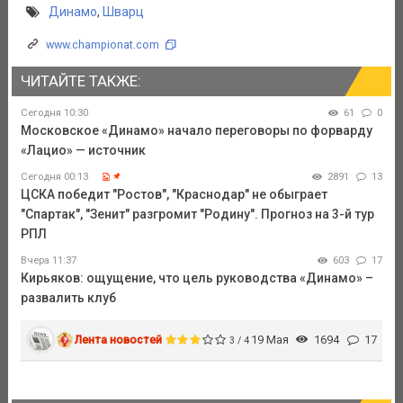
Динамо
,
Шварц
www.championat.com
ЧИТАЙТЕ ТАКЖЕ:
Сегодня 10:30
61
0
Московское «Динамо» начало переговоры по форварду
«Лацио» — источник
Сегодня 00:13
2891
13
ЦСКА победит "Ростов", "Краснодар" не обыграет
"Спартак", "Зенит" разгромит "Родину". Прогноз на 3-й тур
РПЛ
Вчера 11:37
603
17
Кирьяков: ощущение, что цель руководства «Динамо» –
развалить клуб
Лента новостей
19 Мая
1694
17
3 / 4