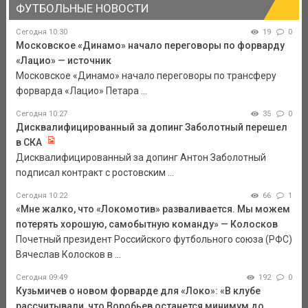
ФУТБОЛЬНЫЕ НОВОСТИ
Сегодня 10:30
19
0
Московское «Динамо» начало переговоры по форварду
«Лацио» — источник
Московское «Динамо» начало переговоры по трансферу
форварда «Лацио» Петара ...
Сегодня 10:27
35
0
Дисквалифицированный за допинг Заболотный перешел
в СКА
Дисквалифицированный за допинг Антон Заболотный
подписал контракт с ростовским ...
Сегодня 10:22
66
1
«Мне жалко, что «Локомотив» разваливается. Мы можем
потерять хорошую, самобытную команду» — Колосков
Почетный президент Российского футбольного союза (РФС)
Вячеслав Колосков в ...
Сегодня 09:49
192
0
Кузьмичев о новом форварде для «Локо»: «В клубе
рассчитывали, что Воробьев останется минимум до