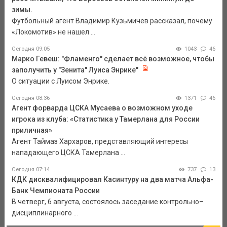
зимы.
Футбольный агент Владимир Кузьмичев рассказал, почему
«Локомотив» не нашел ...
Сегодня 09:05
1043
46
Марко Гевеш: "Фламенго" сделает всё возможное, чтобы
заполучить у "Зенита" Луиса Энрике"
О ситуации с Луисом Энрике.
Сегодня 08:36
1371
46
Агент форварда ЦСКА Мусаева о возможном уходе
игрока из клуба: «Статистика у Тамерлана для России
приличная»
Агент Таймаз Хархаров, представляющий интересы
нападающего ЦСКА Тамерлана ...
Сегодня 07:14
737
13
КДК дисквалифицировал Касинтуру на два матча Альфа-
Банк Чемпионата России
В четверг, 6 августа, состоялось заседание контрольно–
дисциплинарного ...