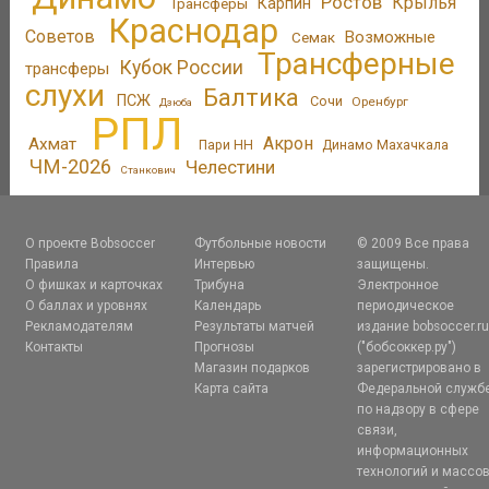
Ростов
Крылья
Трансферы
Карпин
Краснодар
Советов
Возможные
Семак
Трансферные
Кубок России
трансферы
слухи
Балтика
ПСЖ
Сочи
Оренбург
Дзюба
РПЛ
Акрон
Ахмат
Пари НН
Динамо Махачкала
ЧМ-2026
Челестини
Станкович
О проекте Bobsoccer
Футбольные новости
© 2009 Все права
Правила
Интервью
защищены.
О фишках и карточках
Трибуна
Электронное
О баллах и уровнях
Календарь
периодическое
Рекламодателям
Результаты матчей
издание bobsoccer.r
Контакты
Прогнозы
("бобсоккер.ру")
Магазин подарков
зарегистрировано в
Карта сайта
Федеральной служб
по надзору в сфере
связи,
информационных
технологий и массо