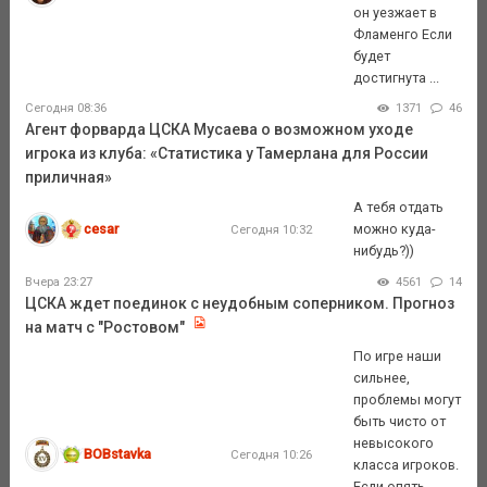
он уезжает в
Фламенго Если
будет
достигнута ...
Сегодня 08:36
1371
46
Агент форварда ЦСКА Мусаева о возможном уходе
игрока из клуба: «Статистика у Тамерлана для России
приличная»
А тебя отдать
cesar
можно куда-
Сегодня 10:32
нибудь?))
Вчера 23:27
4561
14
ЦСКА ждет поединок с неудобным соперником. Прогноз
на матч с "Ростовом"
По игре наши
сильнее,
проблемы могут
быть чисто от
невысокого
BOBstavka
Сегодня 10:26
класса игроков.
Если опять