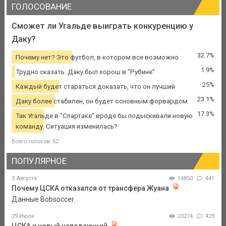
ГОЛОСОВАНИЕ
Сможет ли Угальде выиграть конкуренцию у
Даку?
32.7%
Почему нет? Это футбол, в котором все возможно
1.9%
Трудно сказать. Даку был хорош в "Рубине"
25%
Каждый будет стараться доказать, что он лучший
23.1%
Даку более стабилен, он будет основным форвардом
17.3%
Так Угальде в "Спартаке" вроде бы подыскивали новую
команду. Ситуация изменилась?
Всего голосов: 52
ПОПУЛЯРНОЕ
3 Августа
14850
441
Почему ЦСКА отказался от трансфера Жуана
Данные Bobsoccer.
29 Июля
23274
429