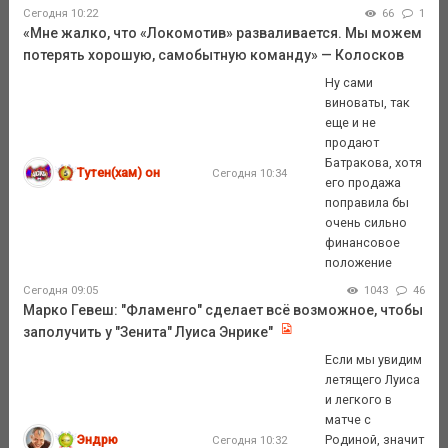
Сегодня 10:22
66
1
«Мне жалко, что «Локомотив» разваливается. Мы можем
потерять хорошую, самобытную команду» — Колосков
Ну сами
виноваты, так
еще и не
продают
Батракова, хотя
Тутен(хам) он
Сегодня 10:34
его продажа
поправила бы
очень сильно
финансовое
положение
Сегодня 09:05
1043
46
Марко Гевеш: "Фламенго" сделает всё возможное, чтобы
заполучить у "Зенита" Луиса Энрике"
Если мы увидим
летящего Луиса
и легкого в
матче с
Эндрю
Родиной, значит
Сегодня 10:32