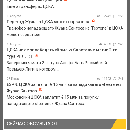
ЦСКА и новый нападающий
Еще о трансферах ЦСКА.
1 Августа
12742
258
Переход Жуана в ЦСКА может сорваться
Трансфер нападающего Жуана Сантоса из "Гезтепе" в ЦСКА
может сорваться.
1 Августа
4033
246
ЦСКА не смог победить «Крылья Советов» в матче 2-го
тура РПЛ, 1:1
Завершился матч 2-го тура Альфа-Банк Российской
Премьер-Лиги, в котором ...
28 Июля
11793
241
ESPN: ЦСКА заплатит € 15 млн за нападающего «Гёзтепе»
Жуана Сантоса
Московский ЦСКА заплатит € 15 млн за покупку
нападающего «Гёзтепе» Жуана Сантоса.
СЕЙЧАС ОБСУЖДАЮТ