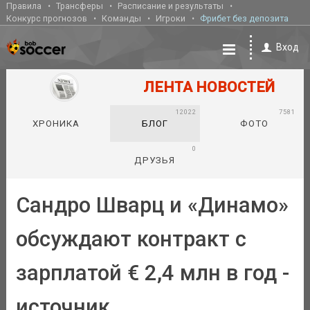
Правила
Трансферы
Расписание и результаты
Конкурс прогнозов
Команды
Игроки
Фрибет без депозита
Вход
ЛЕНТА НОВОСТЕЙ
12022
7581
ХРОНИКА
БЛОГ
ФОТО
0
ДРУЗЬЯ
Сандро Шварц и «Динамо»
обсуждают контракт с
зарплатой € 2,4 млн в год -
источник