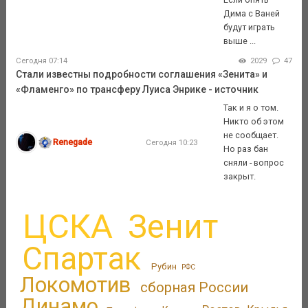
Дима с Ваней
будут играть
выше ...
Сегодня 07:14
2029
47
Стали известны подробности соглашения «Зенита» и
«Фламенго» по трансферу Луиса Энрике - источник
Так и я о том.
Никто об этом
не сообщает.
Renegade
Сегодня 10:23
Но раз бан
сняли - вопрос
закрыт.
ЦСКА
Зенит
Спартак
Рубин
РФС
Локомотив
сборная России
Динамо