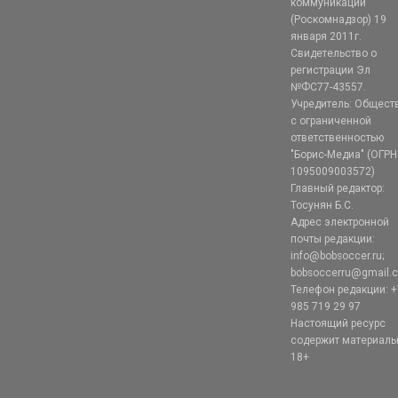
коммуникаций
(Роскомнадзор) 19
января 2011г.
Свидетельство о
регистрации Эл
№ФС77-43557.
Учредитель: Общест
с ограниченной
ответственностью
"Борис-Медиа" (ОГРН
1095009003572)
Главный редактор:
Тосунян Б.С.
Адрес электронной
почты редакции:
info@bobsoccer.ru;
bobsoccerru@gmail.
Телефон редакции: +
985 719 29 97
Настоящий ресурс
содержит материал
18+