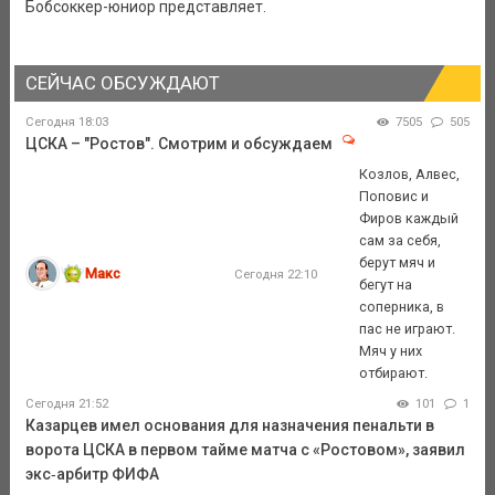
Бобсоккер-юниор представляет.
СЕЙЧАС ОБСУЖДАЮТ
Сегодня 18:03
7505
505
ЦСКА – "Ростов". Смотрим и обсуждаем
Козлов, Алвес,
Поповис и
Фиров каждый
сам за себя,
берут мяч и
Макс
Сегодня 22:10
бегут на
соперника, в
пас не играют.
Мяч у них
отбирают.
Сегодня 21:52
101
1
Казарцев имел основания для назначения пенальти в
ворота ЦСКА в первом тайме матча с «Ростовом», заявил
экс‑арбитр ФИФА