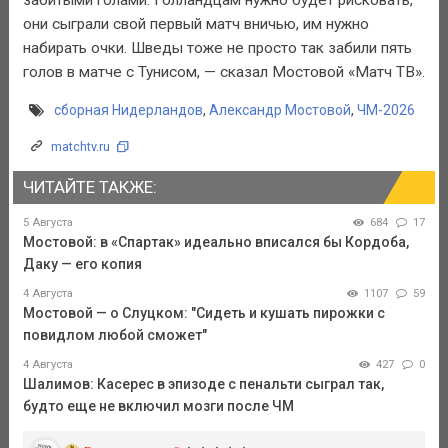
они сыграли свой первый матч вничью, им нужно
набирать очки. Шведы тоже не просто так забили пять
голов в матче с Тунисом, — сказал Мостовой «Матч ТВ».
сборная Нидерландов
,
Александр Мостовой
,
ЧМ-2026
matchtv.ru
ЧИТАЙТЕ ТАКЖЕ:
5 Августа
684
17
Мостовой: в «Спартак» идеально вписался бы Кордоба,
Даку — его копия
4 Августа
1107
59
Мостовой — о Слуцком: "Сидеть и кушать пирожки с
повидлом любой сможет"
4 Августа
427
0
Шалимов: Касерес в эпизоде с пенальти сыграл так,
будто еще не включил мозги после ЧМ