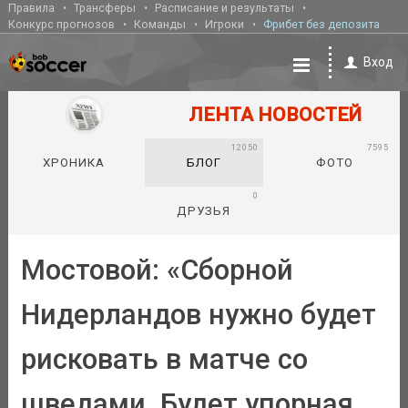
Правила
Трансферы
Расписание и результаты
Конкурс прогнозов
Команды
Игроки
Фрибет без депозита
Вход
ЛЕНТА НОВОСТЕЙ
12050
7595
ХРОНИКА
БЛОГ
ФОТО
0
ДРУЗЬЯ
Мостовой: «Сборной
Нидерландов нужно будет
рисковать в матче со
шведами. Будет упорная