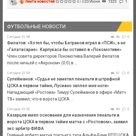
Лента новостей
20 Июня
1323
1
0 / 0
ФУТБОЛЬНЫЕ НОВОСТИ
Сегодня 21:58
46
0
Филатов: «Хотел бы, чтобы Батраков играл в «ПСЖ», а не
«Галатасарае». Карпукаса бы оставил в «Локомотиве»
Член совета директоров Локомотива Валерий Филатов
после ничьей с «Акроном» (0:0) в ...
Сегодня 21:54
61
0
Сулейманов: «Судья не заметил пенальти в штрафной
ЦСКА в первом тайме, Лусиано заплел мне ноги»
Нападающий «Ростова» Тимур Сулейманов в эфире «Матч
ТВ» заявил, что в ворота ЦСКА ...
Сегодня 21:52
84
0
Казарцев имел основания для назначения пенальти в
ворота ЦСКА в первом тайме матча с «Ростовом», заявил
экс‑арбитр ФИФА
Главный арбитр матча третьего тура Альфа‑Банк РПЛ ЦСКА