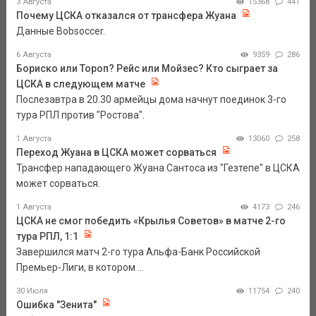
3 Августа
15368
441
Почему ЦСКА отказался от трансфера Жуана
Данные Bobsoccer.
6 Августа
9359
286
Бориско или Тороп? Рейс или Мойзес? Кто сыграет за
ЦСКА в следующем матче
Послезавтра в 20.30 армейцы дома начнут поединок 3-го
тура РПЛ против "Ростова".
1 Августа
13060
258
Переход Жуана в ЦСКА может сорваться
Трансфер нападающего Жуана Сантоса из "Гезтепе" в ЦСКА
может сорваться.
1 Августа
4173
246
ЦСКА не смог победить «Крылья Советов» в матче 2-го
тура РПЛ, 1:1
Завершился матч 2-го тура Альфа-Банк Российской
Премьер-Лиги, в котором ...
30 Июля
11754
240
Ошибка "Зенита"