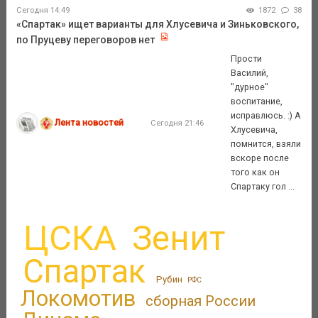
Сегодня 14:49
1872
38
«Спартак» ищет варианты для Хлусевича и Зиньковского,
по Пруцеву переговоров нет
Прости
Василий,
"дурное"
воспитание,
исправлюсь. :) А
Лента новостей
Сегодня 21:46
Хлусевича,
помнится, взяли
вскоре после
того как он
Спартаку гол ...
ЦСКА
Зенит
Спартак
Рубин
РФС
Локомотив
сборная России