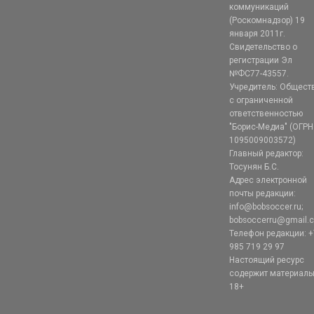
коммуникаций
(Роскомнадзор) 19
января 2011г.
Свидетельство о
регистрации Эл
№ФС77-43557.
Учредитель: Общест
с ограниченной
ответственностью
"Борис-Медиа" (ОГРН
1095009003572)
Главный редактор:
Тосунян Б.С.
Адрес электронной
почты редакции:
info@bobsoccer.ru;
bobsoccerru@gmail.
Телефон редакции: +
985 719 29 97
Настоящий ресурс
содержит материал
18+