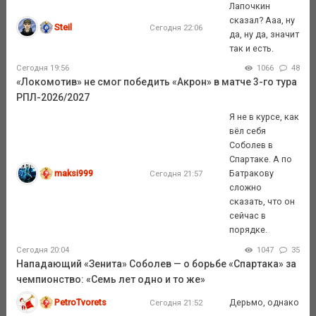
Лапочкин
сказал? Ааа, ну
Steil
Сегодня 22:06
да, ну да, значит
так и есть.
Сегодня 19:56
1066
48
«Локомотив» не смог победить «Акрон» в матче 3-го тура
РПЛ-2026/2027
Я не в курсе, как
вёл себя
Соболев в
Спартаке. А по
maksi999
Батракову
Сегодня 21:57
сложно
сказать, что он
сейчас в
порядке.
Сегодня 20:04
1047
35
Нападающий «Зенита» Соболев — о борьбе «Спартака» за
чемпионство: «Семь лет одно и то же»
PetroTvorets
Дерьмо, однако
Сегодня 21:52