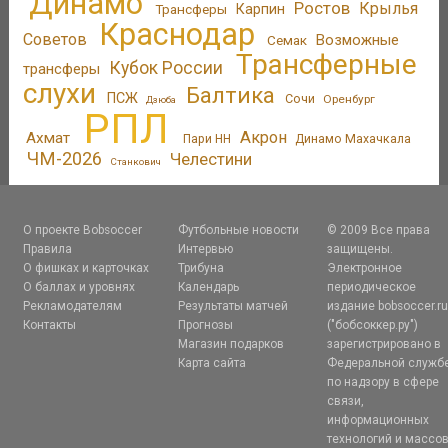
Динамо
Ростов
Крылья
Трансферы
Карпин
Краснодар
Советов
Возможные
Семак
Трансферные
Кубок России
трансферы
слухи
Балтика
ПСЖ
Сочи
Оренбург
Дзюба
РПЛ
Акрон
Ахмат
Пари НН
Динамо Махачкала
ЧМ-2026
Челестини
Станкович
О проекте Bobsoccer
Футбольные новости
© 2009 Все права
Правила
Интервью
защищены.
О фишках и карточках
Трибуна
Электронное
О баллах и уровнях
Календарь
периодическое
Рекламодателям
Результаты матчей
издание bobsoccer.r
Контакты
Прогнозы
("бобсоккер.ру")
Магазин подарков
зарегистрировано в
Карта сайта
Федеральной служб
по надзору в сфере
связи,
информационных
технологий и массо