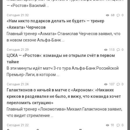
— «Ростов» Василий ...
Сегодня 21:32
68
0
«Нам никто подарков делать не будет» — тренер
«Ахмата» Черчесов
Главный тренер «Ахмата» Станислав Черчесов заявил, что
в новом сезоне Альфа‑Банк ...
Сегодня 21:29
113
0
ЦСКА — «Ростов»: команды не открыли счёт в первом
тайме
В эти минуты идёт матч 3-го тура Альфа-Банк Российской
Премьер-Лиги, в котором ...
Сегодня 21:24
107
0
Галактионов о ничьей в матче с «Акроном»: «Никаких
криков в раздевалке не было, я вижу, что команда хочет
переломить ситуацию»
Главный тренер «Локомотива» Михаил Галактионов заявил,
что видит стремление ...
Сегодня 21:22
91
0