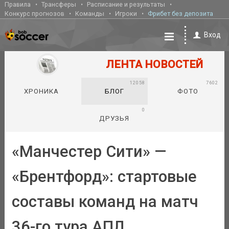
Правила
Трансферы
Расписание и результаты
Конкурс прогнозов
Команды
Игроки
Фрибет без депозита
Вход
ЛЕНТА НОВОСТЕЙ
12058
7602
ХРОНИКА
БЛОГ
ФОТО
0
ДРУЗЬЯ
«Манчестер Сити» —
«Брентфорд»: стартовые
составы команд на матч
36-го тура АПЛ