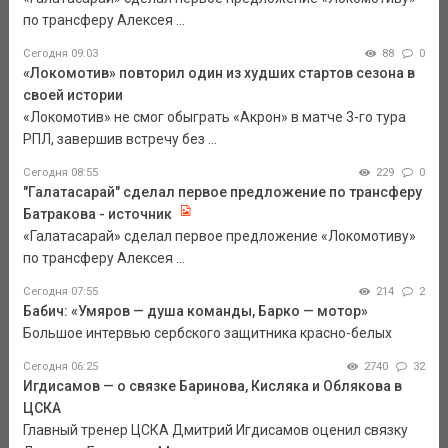
по трансферу Алексея ...
Сегодня 09:03
88
0
«Локомотив» повторил один из худших стартов сезона в
своей истории
«Локомотив» не смог обыграть «Акрон» в матче 3-го тура
РПЛ, завершив встречу без ...
Сегодня 08:55
229
0
"Галатасарай" сделал первое предложение по трансферу
Батракова - источник
«Галатасарай» сделал первое предложение «Локомотиву»
по трансферу Алексея ...
Сегодня 07:55
214
2
Бабич: «Умяров — душа команды, Барко — мотор»
Большое интервью сербского защитника красно-белых
Сегодня 06:25
2740
32
Игдисамов — о связке Баринова, Кисляка и Облякова в
ЦСКА
Главный тренер ЦСКА Дмитрий Игдисамов оценил связку