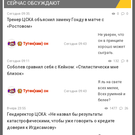
СЕЙЧАС ОБСУЖДАЮТ
Сегодня 09:35
0
0
Тренер ЦСКА объяснил замену Гонду в матче с
«Ростовом»
Не уверен, что
он в принципе
Тутен(хам) он
Сегодня 09:43
хорошо может
сыграть.
Сегодня 09:11
132
8
Соболев сравнил себя с Кейном: «Стилистически мне
близок»
Я ль на свете
всех милее,
Тутен(хам) он
Сегодня 09:43
Всех румяней и
белее?
Вчера 23:55
1477
26
Гендиректор ЦСКА: «Не назвал бы результаты
катастрофическими, чтобы уже говорить о кредите
доверия к Игдисамову»