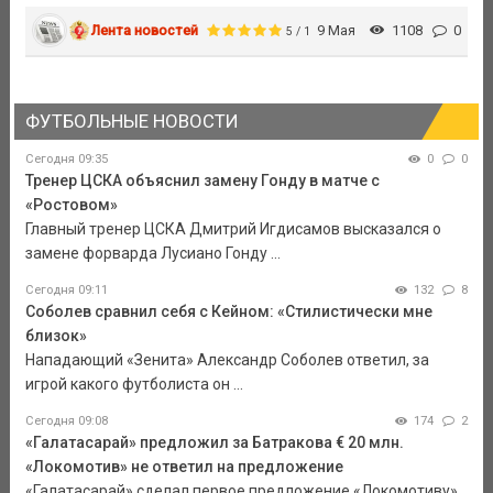
Лента новостей
9 Мая
1108
0
5 / 1
ФУТБОЛЬНЫЕ НОВОСТИ
Сегодня 09:35
0
0
Тренер ЦСКА объяснил замену Гонду в матче с
«Ростовом»
Главный тренер ЦСКА Дмитрий Игдисамов высказался о
замене форварда Лусиано Гонду ...
Сегодня 09:11
132
8
Соболев сравнил себя с Кейном: «Стилистически мне
близок»
Нападающий «Зенита» Александр Соболев ответил, за
игрой какого футболиста он ...
Сегодня 09:08
174
2
«Галатасарай» предложил за Батракова € 20 млн.
«Локомотив» не ответил на предложение
«Галатасарай» сделал первое предложение «Локомотиву»