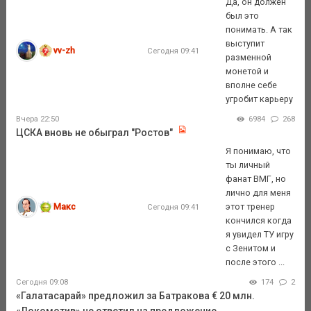
Да, он должен
был это
понимать. А так
выступит
vv-zh
Сегодня 09:41
разменной
монетой и
вполне себе
угробит карьеру
Вчера 22:50
6984
268
ЦСКА вновь не обыграл "Ростов"
Я понимаю, что
ты личный
фанат ВМГ, но
лично для меня
Макс
этот тренер
Сегодня 09:41
кончился когда
я увидел ТУ игру
с Зенитом и
после этого ...
Сегодня 09:08
174
2
«Галатасарай» предложил за Батракова € 20 млн.
«Локомотив» не ответил на предложение