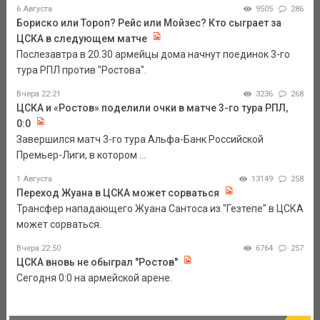
6 Августа
9505
286
Бориско или Тороп? Рейс или Мойзес? Кто сыграет за
ЦСКА в следующем матче
Послезавтра в 20.30 армейцы дома начнут поединок 3-го
тура РПЛ против "Ростова".
Вчера 22:21
3236
268
ЦСКА и «Ростов» поделили очки в матче 3-го тура РПЛ,
0:0
Завершился матч 3-го тура Альфа-Банк Российской
Премьер-Лиги, в котором ...
1 Августа
13149
258
Переход Жуана в ЦСКА может сорваться
Трансфер нападающего Жуана Сантоса из "Гезтепе" в ЦСКА
может сорваться.
Вчера 22:50
6764
257
ЦСКА вновь не обыграл "Ростов"
Сегодня 0:0 на армейской арене.