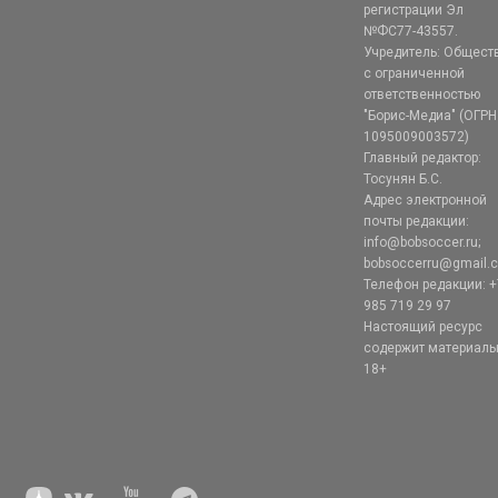
регистрации Эл
№ФС77-43557.
Учредитель: Общест
с ограниченной
ответственностью
"Борис-Медиа" (ОГРН
1095009003572)
Главный редактор:
Тосунян Б.С.
Адрес электронной
почты редакции:
info@bobsoccer.ru;
bobsoccerru@gmail.
Телефон редакции: +
985 719 29 97
Настоящий ресурс
содержит материал
18+