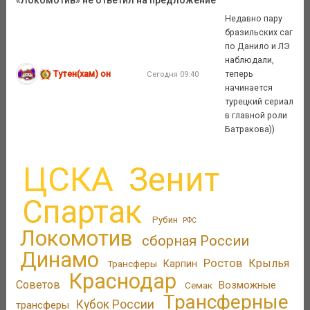
Недавно пару
бразильских саг
по Данило и ЛЭ
наблюдали,
Тутен(хам) он
теперь
Сегодня 09:40
начинается
турецкий сериал
в главной роли
Батракова))
ЦСКА
Зенит
Спартак
Рубин
РФС
Локомотив
сборная России
Динамо
Ростов
Крылья
Трансферы
Карпин
Краснодар
Советов
Возможные
Семак
Трансферные
Кубок России
трансферы