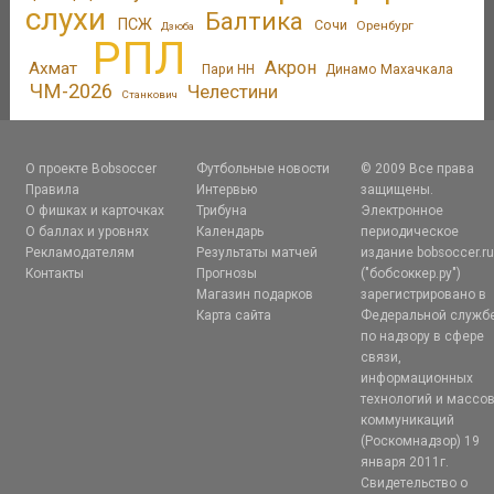
слухи
Балтика
ПСЖ
Сочи
Оренбург
Дзюба
РПЛ
Акрон
Ахмат
Пари НН
Динамо Махачкала
ЧМ-2026
Челестини
Станкович
О проекте Bobsoccer
Футбольные новости
© 2009 Все права
Правила
Интервью
защищены.
О фишках и карточках
Трибуна
Электронное
О баллах и уровнях
Календарь
периодическое
Рекламодателям
Результаты матчей
издание bobsoccer.r
Контакты
Прогнозы
("бобсоккер.ру")
Магазин подарков
зарегистрировано в
Карта сайта
Федеральной служб
по надзору в сфере
связи,
информационных
технологий и массо
коммуникаций
(Роскомнадзор) 19
января 2011г.
Свидетельство о