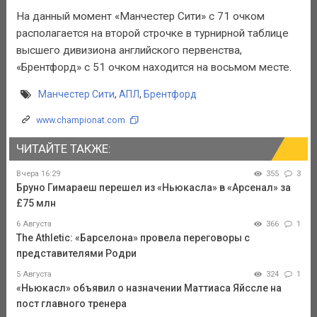
На данный момент «Манчестер Сити» с 71 очком
располагается на второй строчке в турнирной таблице
высшего дивизиона английского первенства,
«Брентфорд» с 51 очком находится на восьмом месте.
Манчестер Сити
,
АПЛ
,
Брентфорд
www.championat.com
ЧИТАЙТЕ ТАКЖЕ:
Вчера 16:29
355
3
Бруно Гимараеш перешел из «Ньюкасла» в «Арсенал» за
£75 млн
6 Августа
366
1
The Athletic: «Барселона» провела переговоры с
представителями Родри
5 Августа
324
1
«Ньюкасл» объявил о назначении Маттиаса Яйссле на
пост главного тренера