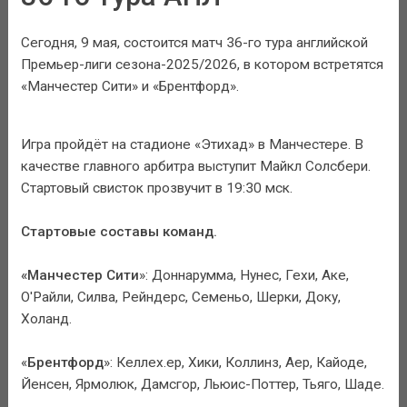
Сегодня, 9 мая, состоится матч 36-го тура английской
Премьер-лиги сезона-2025/2026, в котором встретятся
«Манчестер Сити» и «Брентфорд».
Игра пройдёт на стадионе «Этихад» в Манчестере. В
качестве главного арбитра выступит Майкл Солсбери.
Стартовый свисток прозвучит в 19:30 мск.
Стартовые составы команд.
«Манчестер Сити
»: Доннарумма, Нунес, Гехи, Аке,
О'Райли, Силва, Рейндерс, Семеньо, Шерки, Доку,
Холанд.
«
Брентфорд
»: Келлех.ер, Хики, Коллинз, Аер, Кайоде,
Йенсен, Ярмолюк, Дамсгор, Льюис-Поттер, Тьяго, Шаде.