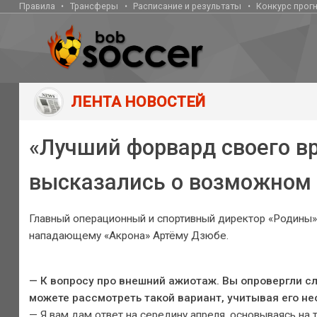
Правила
Трансферы
Расписание и результаты
Конкурс прог
ЛЕНТА НОВОСТЕЙ
«Лучший форвард своего вр
высказались о возможном
Главный операционный и спортивный директор «Родины»
нападающему «Акрона» Артёму Дзюбе.
— К вопросу про внешний ажиотаж. Вы опровергли с
можете рассмотреть такой вариант, учитывая его н
— Я вам дам ответ на середину апреля, основываясь на т