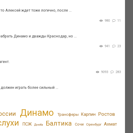
что Алексей ждет тоже логично, после ...
980
11
абрать Динамо и дважды Краснодар, но ...
941
23
гент.
9093
283
 должен играть более сильный ...
Динамо
оссии
Ростов
Трансферы
Карпин
слухи
Балтика
Ахмат
ПСЖ
Сочи
Оренбург
Дзюба