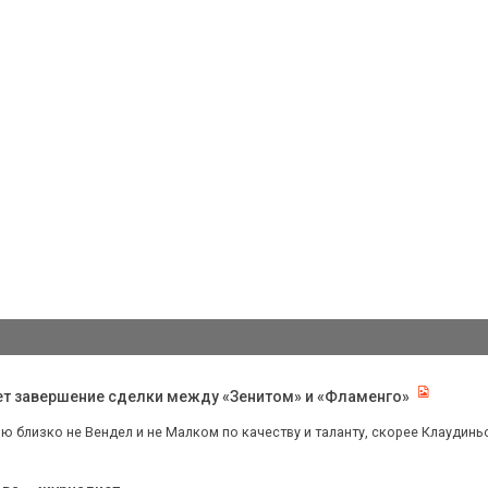
ет завершение сделки между «Зенитом» и «Фламенго»
ю близко не Вендел и не Малком по качеству и таланту, скорее Клаудинь