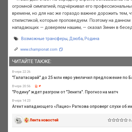
огромной симпатией, подчёркивал его профессиональные
времени, но для нас же гораздо важнее дорожить тем, ч
стилистикой, которые проповедуем. Поэтому на данном 
нападающих — доверяем нашим, — сказал Зинин в бесе
Возможные трансферы
,
Дзюба
,
Родина
www.championat.com
ЧИТАЙТЕ ТАКЖЕ:
Вчера 22:26
"Галатасарай" до 25 млн евро увеличил предложение по 
Вчера 20:56
"Родину" ждет разгром от "Зенита". Прогноз на матч
Вчера 14:23
Агент нападающего «Лацио» Раткова опроверг слухи об ин
Лента новостей
0 