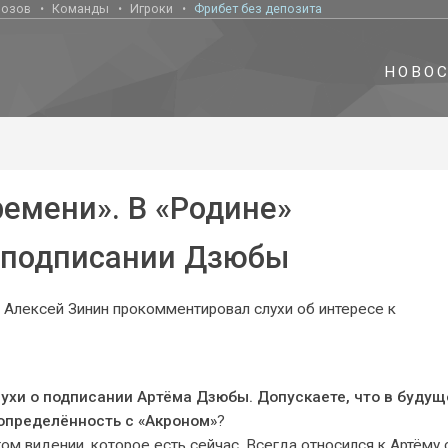
нозов
Команды
Игроки
Фрибет без депозита
НОВО
емени». В «Родине»
 подписании Дзюбы
 Алексей Зинин прокомментировал слухи об интересе к
лухи о подписании Артёма Дзюбы. Допускаете, что в буду
еопределённость с «Акроном»
?
ом видении, которое есть сейчас. Всегда относился к Артёму 