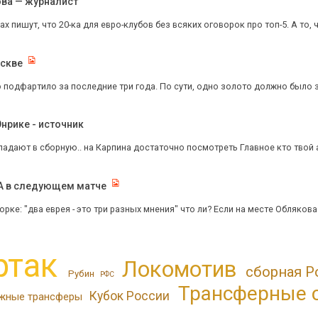
ова — журналист
х пишут, что 20-ка для евро-клубов без всяких оговорок про топ-5. А то, 
оскве
подфартило за последние три года. По сути, одно золото должно было з
нрике - источник
адают в сборную.. на Карпина достаточно посмотреть Главное кто твой а
КА в следующем матче
ворке: "два еврея - это три разных мнения" что ли? Если на месте Облякова
ртак
Локомотив
сборная Р
Рубин
РФС
Трансферные 
Кубок России
жные трансферы