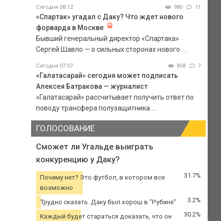
Сегодня 08:12
980
11
«Спартак» угадал с Даку? Что ждет нового
форварда в Москве
Бывший генеральный директор «Спартака»
Сергей Шавло — о сильных сторонах нового ...
Сегодня 07:07
858
7
«Галатасарай» сегодня может подписать
Алексея Батракова — журналист
«Галатасарай» рассчитывает получить ответ по
поводу трансфера полузащитника ...
ГОЛОСОВАНИЕ
Сможет ли Угальде выиграть
конкуренцию у Даку?
31.7%
Почему нет? Это футбол, в котором все
возможно
3.2%
Трудно сказать. Даку был хорош в "Рубине"
30.2%
Каждый будет стараться доказать, что он