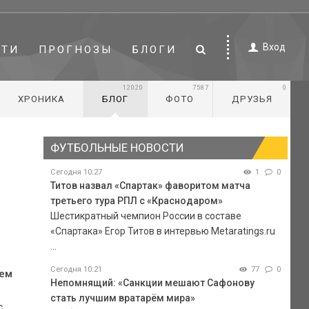
Вход
СТИ
ПРОГНОЗЫ
БЛОГИ
12020
7587
0
ХРОНИКА
БЛОГ
ФОТО
ДРУЗЬЯ
ФУТБОЛЬНЫЕ НОВОСТИ
Сегодня 10:27
1
0
Титов назвал «Спартак» фаворитом матча
третьего тура РПЛ с «Краснодаром»
Шестикратный чемпион России в составе
«Спартака» Егор Титов в интервью Metaratings.ru
...
Сегодня 10:21
77
0
щем
Непомнящий: «Санкции мешают Сафонову
стать лучшим вратарём мира»
с