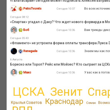
«Галатасарай» сегодня может подписать Алексея Батрак
PetroTvorets
Во всех источника
Сегодня 10:37
Сегодня 08:12
«Спартак» угадал с Даку? Что ждет нового форварда в М
Боб
Вам трижды дико 
Сегодня 10:36
Сегодня 05:43
«Фламенго» не устроила форма оплаты трансфера Луиса Э
Renegade
Знаем мы как поп
Сегодня 10:36
6 Августа
Бориско или Тороп? Рейс или Мойзес? Кто сыграет за ЦС
Макс
У вас как в пого
Сегодня 10:36
ЦСКА
Зенит
Спа
Краснодар
Крылья Советов
Возмо
Семак