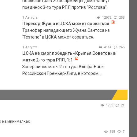
Послезавтра в 20.30 армейцы дома начнут
поединок 3-го тура РПЛ против "Ростова".
1 Августа
12972
258
Переход Жуана в ЦСКА может сорваться
Трансфер нападающего Жуана Сантоса из
"Гезтепе" в ЦСКА может сорваться.
1 Августа
4114
246
ЦСКА не смог победить «Крылья Советов» в
матче 2-го тура РПЛ, 1:1
Завершился матч 2-го тура Альфа-Банк
Российской Премьер-Лиги, в котором ...
1783
21
о на минималках.
858
7