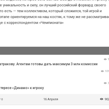
 уникальность и силу, он лучший российский форвард своего
то есть — тем коллективом, который сложился, той игрой и
этапе ориентируемся на наш костяк, к тому же не рассматрив
де с корреспондентом «Чемпионата»
Батракову. Агентам готовы дать максимум 3 млн комиссии
10
тересе «Динамо» к игроку
16 Апреля
90
/ 0