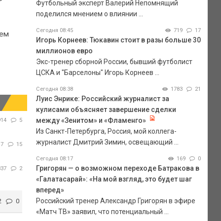
Футбольный эксперт Валерий Непомнящий
поделился мнением о влиянии ...
Сегодня 08:45
719
17
аем
Игорь Корнеев: Тюкавин стоит в разы больше 30
миллионов евро
Экс-тренер сборной России, бывший футболист
ЦСКА и "Барселоны" Игорь Корнеев ...
Сегодня 08:38
1783
21
Луис Энрике: Российский журналист за
кулисами объясняет завершение сделки
между «Зенитом» и «Фламенго»
914
5
Из Санкт-Петербурга, Россия, мой коллега-
журналист Дмитрий Зимин, освещающий ...
17
15
Сегодня 08:17
169
0
Григорян — о возможном переходе Батракова в
337
2
«Галатасарай»: «На мой взгляд, это будет шаг
вперед»
Российский тренер Александр Григорян в эфире
2
0
«Матч ТВ» заявил, что потенциальный ...