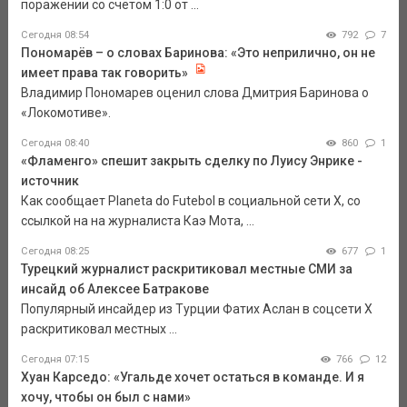
поражении со счётом 1:0 от ...
Сегодня 08:54
792
7
Пономарёв – о словах Баринова: «Это неприлично, он не
имеет права так говорить»
Владимир Пономарев оценил слова Дмитрия Баринова о
«Локомотиве».
Сегодня 08:40
860
1
«Фламенго» спешит закрыть сделку по Луису Энрике -
источник
Как сообщает Planeta do Futebol в социальной сети Х, со
ссылкой на на журналиста Каэ Мота, ...
Сегодня 08:25
677
1
Турецкий журналист раскритиковал местные СМИ за
инсайд об Алексее Батракове
Популярный инсайдер из Турции Фатих Аслан в соцсети X
раскритиковал местных ...
Сегодня 07:15
766
12
Хуан Карседо: «Угальде хочет остаться в команде. И я
хочу, чтобы он был с нами»