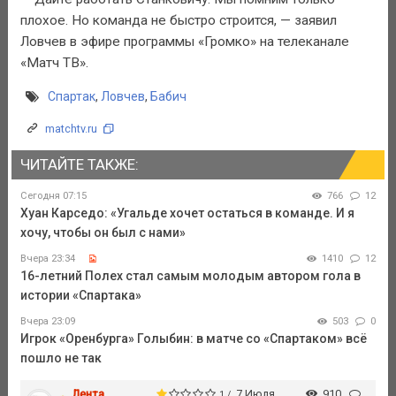
плохое. Но команда не быстро строится, — заявил
Ловчев в эфире программы «Громко» на телеканале
«Матч ТВ».
Спартак
,
Ловчев
,
Бабич
matchtv.ru
ЧИТАЙТЕ ТАКЖЕ:
Сегодня 07:15
766
12
Хуан Карседо: «Угальде хочет остаться в команде. И я
хочу, чтобы он был с нами»
Вчера 23:34
1410
12
16-летний Полех стал самым молодым автором гола в
истории «Спартака»
Вчера 23:09
503
0
Игрок «Оренбурга» Голыбин: в матче со «Спартаком» всё
пошло не так
Лента
7 Июля
910
1 /