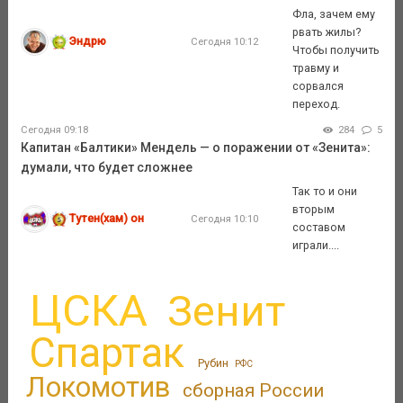
Фла, зачем ему
рвать жилы?
Эндрю
Сегодня 10:12
Чтобы получить
травму и
сорвался
переход.
Сегодня 09:18
284
5
Капитан «Балтики» Мендель — о поражении от «Зенита»:
думали, что будет сложнее
Так то и они
вторым
Тутен(хам) он
Сегодня 10:10
составом
играли....
ЦСКА
Зенит
Спартак
Рубин
РФС
Локомотив
сборная России