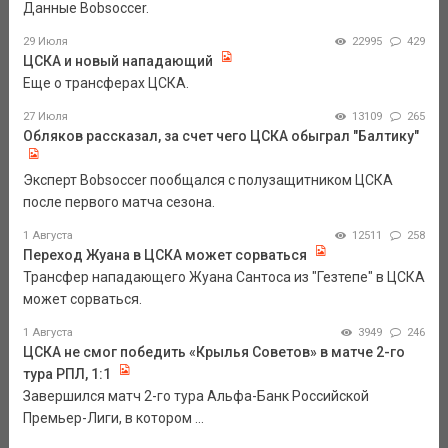
Данные Bobsoccer.
29 Июля
22995
429
ЦСКА и новый нападающий
Еще о трансферах ЦСКА.
27 Июля
13109
265
Обляков рассказал, за счет чего ЦСКА обыграл "Балтику"
Эксперт Bobsoccer пообщался с полузащитником ЦСКА
после первого матча сезона.
1 Августа
12511
258
Переход Жуана в ЦСКА может сорваться
Трансфер нападающего Жуана Сантоса из "Гезтепе" в ЦСКА
может сорваться.
1 Августа
3949
246
ЦСКА не смог победить «Крылья Советов» в матче 2-го
тура РПЛ, 1:1
Завершился матч 2-го тура Альфа-Банк Российской
Премьер-Лиги, в котором ...