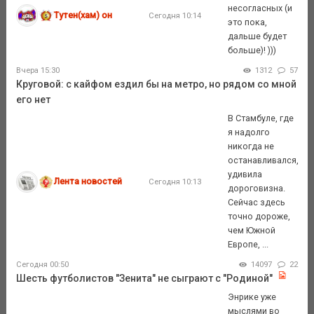
несогласных (и
Тутен(хам) он
Сегодня 10:14
это пока,
дальше будет
больше)! )))
Вчера 15:30
1312
57
Круговой: с кайфом ездил бы на метро, но рядом со мной
его нет
В Стамбуле, где
я надолго
никогда не
останавливался,
удивила
Лента новостей
Сегодня 10:13
дороговизна.
Сейчас здесь
точно дороже,
чем Южной
Европе, ...
Сегодня 00:50
14097
22
Шесть футболистов "Зенита" не сыграют с "Родиной"
Энрике уже
мыслями во