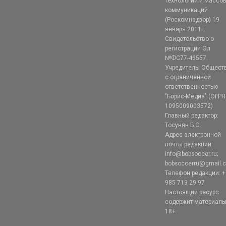
технологий и массо
коммуникаций
(Роскомнадзор) 19
января 2011г.
Свидетельство о
регистрации Эл
№ФС77-43557.
Учредитель: Общест
с ограниченной
ответственностью
"Борис-Медиа" (ОГРН
1095009003572)
Главный редактор:
Тосунян Б.С.
Адрес электронной
почты редакции:
info@bobsoccer.ru;
bobsoccerru@gmail.
Телефон редакции: +
985 719 29 97
Настоящий ресурс
содержит материал
18+