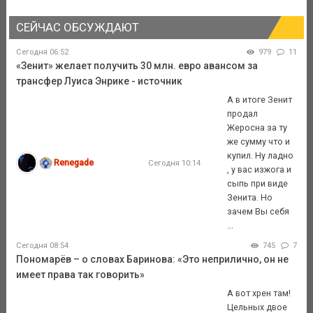
СЕЙЧАС ОБСУЖДАЮТ
Сегодня 06:52
979
11
«Зенит» желает получить 30 млн. евро авансом за
трансфер Луиса Энрике - источник
А в итоге Зенит
продал
Жеросна за ту
же сумму что и
купил. Ну ладно
Renegade
Сегодня 10:14
, у вас изжога и
сыпь при виде
Зенита. Но
зачем Вы себя
...
Сегодня 08:54
745
7
Пономарёв – о словах Баринова: «Это неприлично, он не
имеет права так говорить»
А вот хрен там!
Цельных двое