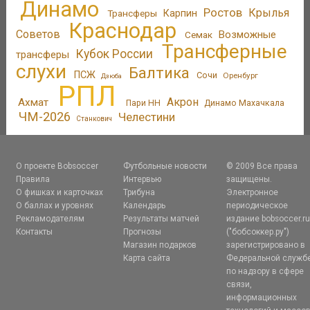
Динамо
Ростов
Крылья
Трансферы
Карпин
Краснодар
Советов
Возможные
Семак
Трансферные
Кубок России
трансферы
слухи
Балтика
ПСЖ
Сочи
Оренбург
Дзюба
РПЛ
Акрон
Ахмат
Пари НН
Динамо Махачкала
ЧМ-2026
Челестини
Станкович
О проекте Bobsoccer
Футбольные новости
© 2009 Все права
Правила
Интервью
защищены.
О фишках и карточках
Трибуна
Электронное
О баллах и уровнях
Календарь
периодическое
Рекламодателям
Результаты матчей
издание bobsoccer.r
Контакты
Прогнозы
("бобсоккер.ру")
Магазин подарков
зарегистрировано в
Карта сайта
Федеральной служб
по надзору в сфере
связи,
информационных