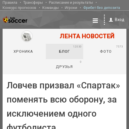
Правила
Трансферы
Расписание и результаты
Конкурс прогнозов
Команды
Игроки
Фрибет без депозита
Вход
ЛЕНТА НОВОСТЕЙ
12030
7573
ХРОНИКА
БЛОГ
ФОТО
0
ДРУЗЬЯ
Ловчев призвал «Спартак»
поменять всю оборону, за
исключением одного
футболиста