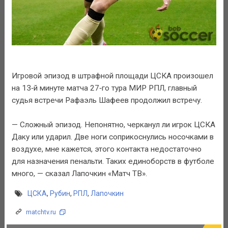
Игровой эпизод в штрафной площади ЦСКА произошел
на 13‑й минуте матча 27‑го тура МИР РПЛ, главный
судья встречи Рафаэль Шафеев продолжил встречу.
— Сложный эпизод. Непонятно, черканул ли игрок ЦСКА
Даку или ударил. Две ноги соприкоснулись носочками в
воздухе, мне кажется, этого контакта недостаточно
для назначения пенальти. Таких единоборств в футболе
много, — сказал Лапочкин «Матч ТВ».
ЦСКА
,
Рубин
,
РПЛ
,
Лапочкин
matchtv.ru