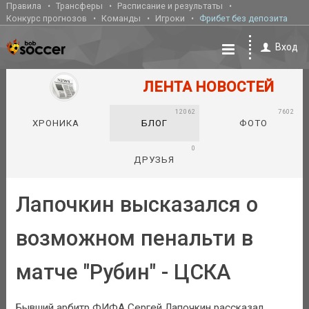
Правила
Трансферы
Расписание и результаты
Конкурс прогнозов
Команды
Игроки
Фрибет без депозита
Вход
ЛЕНТА НОВОСТЕЙ
12062
7602
ХРОНИКА
БЛОГ
ФОТО
0
ДРУЗЬЯ
Лапочкин высказался о
возможном пенальти в
матче "Рубин" - ЦСКА
Бывший арбитр ФИФА Сергей Лапочкин рассказал