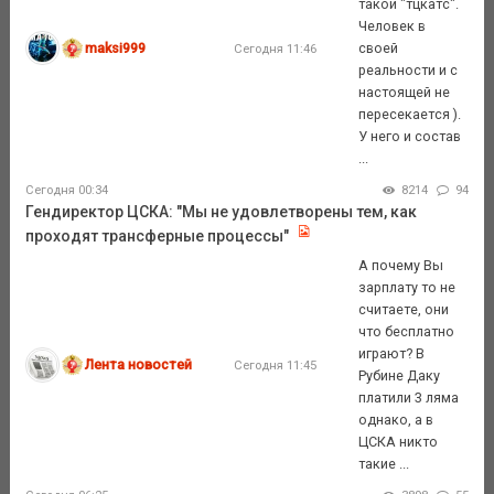
такой "тцкатс".
Человек в
maksi999
своей
Сегодня 11:46
реальности и с
настоящей не
пересекается ).
У него и состав
...
Сегодня 00:34
8214
94
Гендиректор ЦСКА: "Мы не удовлетворены тем, как
проходят трансферные процессы"
А почему Вы
зарплату то не
считаете, они
что бесплатно
играют? В
Лента новостей
Сегодня 11:45
Рубине Даку
платили 3 ляма
однако, а в
ЦСКА никто
такие ...