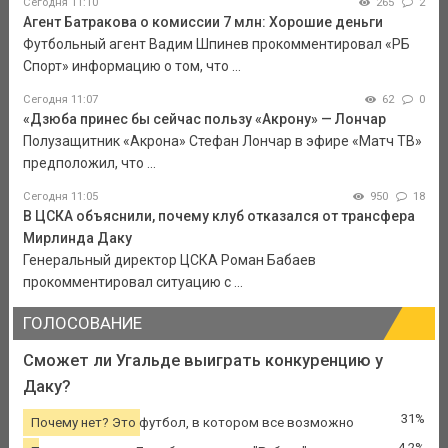
Сегодня 11:10
265
2
Агент Батракова о комиссии 7 млн: Хорошие деньги
Футбольный агент Вадим Шпинев прокомментировал «РБ
Спорт» информацию о том, что ...
Сегодня 11:07
62
0
«Дзюба принес бы сейчас пользу «Акрону» — Лончар
Полузащитник «Акрона» Стефан Лончар в эфире «Матч ТВ»
предположил, что ...
Сегодня 11:05
950
18
В ЦСКА объяснили, почему клуб отказался от трансфера
Мирлинда Даку
Генеральный директор ЦСКА Роман Бабаев
прокомментировал ситуацию с ...
ГОЛОСОВАНИЕ
Сможет ли Угальде выиграть конкуренцию у
Даку?
31%
Почему нет? Это футбол, в котором все возможно
4.2%