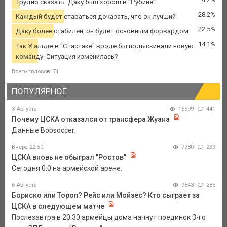
Трудно сказать. Даку был хорош в "Рубине"
28.2%
Каждый будет стараться доказать, что он лучший
22.5%
Даку более стабилен, он будет основным форвардом
14.1%
Так Угальде в "Спартаке" вроде бы подыскивали новую
команду. Ситуация изменилась?
Всего голосов: 71
ПОПУЛЯРНОЕ
3 Августа
15599
441
Почему ЦСКА отказался от трансфера Жуана
Данные Bobsoccer.
Вчера 22:50
7730
299
ЦСКА вновь не обыграл "Ростов"
Сегодня 0:0 на армейской арене.
6 Августа
9543
286
Бориско или Тороп? Рейс или Мойзес? Кто сыграет за
ЦСКА в следующем матче
Послезавтра в 20.30 армейцы дома начнут поединок 3-го