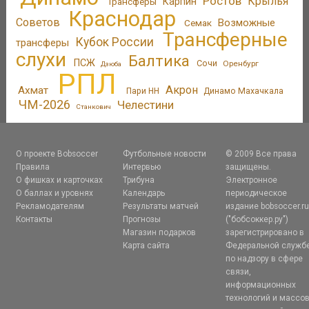
Ростов
Крылья
Трансферы
Карпин
Краснодар
Советов
Возможные
Семак
Трансферные
Кубок России
трансферы
слухи
Балтика
ПСЖ
Сочи
Оренбург
Дзюба
РПЛ
Акрон
Ахмат
Пари НН
Динамо Махачкала
ЧМ-2026
Челестини
Станкович
О проекте Bobsoccer
Футбольные новости
© 2009 Все права
Правила
Интервью
защищены.
О фишках и карточках
Трибуна
Электронное
О баллах и уровнях
Календарь
периодическое
Рекламодателям
Результаты матчей
издание bobsoccer.r
Контакты
Прогнозы
("бобсоккер.ру")
Магазин подарков
зарегистрировано в
Карта сайта
Федеральной служб
по надзору в сфере
связи,
информационных
технологий и массо