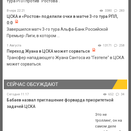
тура РПЛ против "Ростова".
Вчера 22:21
3380
283
ЦСКА и «Ростов» поделили очки в матче 3-го тура РПЛ,
0:0
Завершился матч 3-го тура Альфа-Банк Российской
Премьер-Лиги, в котором ...
1 Августа
13171
258
Переход Жуана в ЦСКА может сорваться
Трансфер нападающего Жуана Сантоса из "Гезтепе" в ЦСКА
может сорваться.
СЕЙЧАС ОБСУЖДАЮТ
Сегодня 11:17
652
34
Бабаев назвал приглашение форварда приоритетной
задачей ЦСКА
Это не
троллинг, он на
самом деле