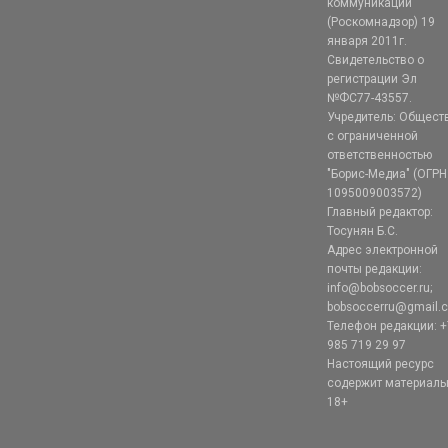
коммуникаций
(Роскомнадзор) 19
января 2011г.
Свидетельство о
регистрации Эл
№ФС77-43557.
Учредитель: Общест
с ограниченной
ответственностью
"Борис-Медиа" (ОГРН
1095009003572)
Главный редактор:
Тосунян Б.С.
Адрес электронной
почты редакции:
info@bobsoccer.ru;
bobsoccerru@gmail.
Телефон редакции: +
985 719 29 97
Настоящий ресурс
содержит материал
18+