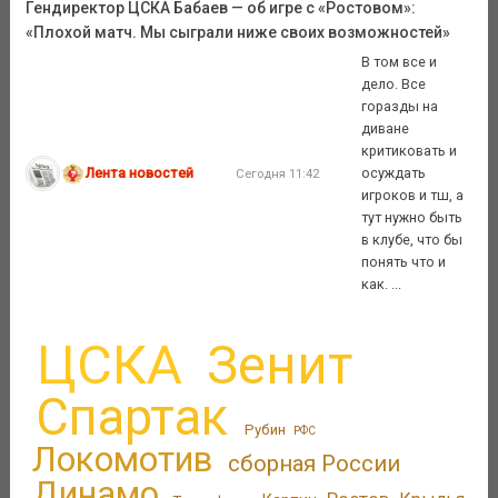
Гендиректор ЦСКА Бабаев — об игре с «Ростовом»:
«Плохой матч. Мы сыграли ниже своих возможностей»
В том все и
дело. Все
горазды на
диване
критиковать и
Лента новостей
осуждать
Сегодня 11:42
игроков и тш, а
тут нужно быть
в клубе, что бы
понять что и
как. ...
ЦСКА
Зенит
Спартак
Рубин
РФС
Локомотив
сборная России
Динамо