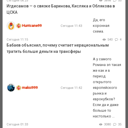
Сегодня 06:25
3898
55
Игдисамов — о связке Баринова, Кисляка и Облякова в
ЦСКА
Да, его
Hurricane99
коронная
Сегодня 11:43
схема.
Сегодня 11:15
540
4
Бабаев объяснил, почему считает нерациональным
тратить больше деньги на трансферы
А у самого
Романа зп такая
же как и в
период
открытого
maksi999
европейского
Сегодня 11:42
рынка и
еврокубков?
Если да и даже
больше то
настолько ...
Сегодня 01:33
3080
35