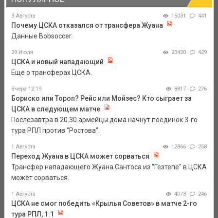
3 Августа
15031
441
Почему ЦСКА отказался от трансфера Жуана
Данные Bobsoccer.
29 Июля
23420
429
ЦСКА и новый нападающий
Еще о трансферах ЦСКА.
Вчера 12:19
8817
276
Бориско или Тороп? Рейс или Мойзес? Кто сыграет за
ЦСКА в следующем матче
Послезавтра в 20.30 армейцы дома начнут поединок 3-го
тура РПЛ против "Ростова".
1 Августа
12866
258
Переход Жуана в ЦСКА может сорваться
Трансфер нападающего Жуана Сантоса из "Гезтепе" в ЦСКА
может сорваться.
1 Августа
4073
246
ЦСКА не смог победить «Крылья Советов» в матче 2-го
тура РПЛ, 1:1