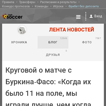
Правила
Трансферы
Расписание и результаты
Конкурс прогнозов
Команды
Игроки
Фрибет без депозита
Вход
ЛЕНТА НОВОСТЕЙ
12046
7587
ХРОНИКА
БЛОГ
ФОТО
0
ДРУЗЬЯ
Круговой о матче с
Буркина‑Фасо: «Когда их
было 11 на поле, мы
играли лучше, чем когда