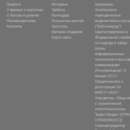
Правила
Интервью
защищены.
О фишках и карточках
Трибуна
Электронное
О баллах и уровнях
Календарь
периодическое
Рекламодателям
Результаты матчей
издание bobsoccer.r
Контакты
Прогнозы
("бобсоккер.ру")
Магазин подарков
зарегистрировано в
Карта сайта
Федеральной служб
по надзору в сфере
связи,
информационных
технологий и массо
коммуникаций
(Роскомнадзор) 19
января 2011г.
Свидетельство о
регистрации Эл
№ФС77-43557.
Учредитель: Общест
с ограниченной
ответственностью
"Борис-Медиа" (ОГРН
1095009003572)
Главный редактор: