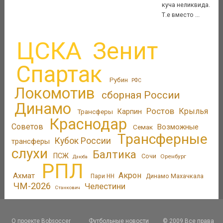
куча неликвида.
Т.е вместо ...
ЦСКА
Зенит
Спартак
Рубин
РФС
Локомотив
сборная России
Динамо
Ростов
Крылья
Трансферы
Карпин
Краснодар
Советов
Возможные
Семак
Трансферные
Кубок России
трансферы
слухи
Балтика
ПСЖ
Сочи
Оренбург
Дзюба
РПЛ
Акрон
Ахмат
Пари НН
Динамо Махачкала
ЧМ-2026
Челестини
Станкович
О проекте Bobsoccer
Футбольные новости
© 2009 Все права