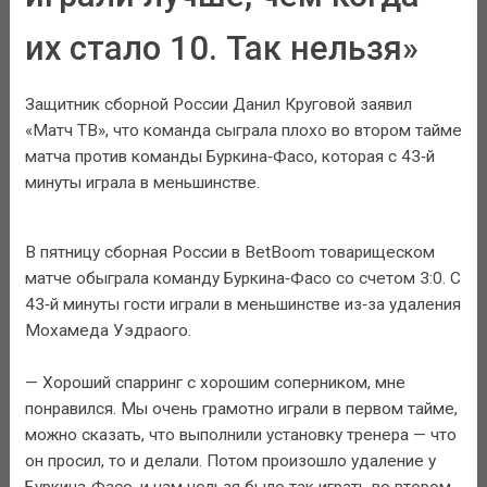
их стало 10. Так нельзя»
Защитник сборной России Данил Круговой заявил
«Матч ТВ», что команда сыграла плохо во втором тайме
матча против команды Буркина‑Фасо, которая с 43‑й
минуты играла в меньшинстве.
В пятницу сборная России в BetBoom товарищеском
матче обыграла команду Буркина‑Фасо со счетом 3:0. С
43‑й минуты гости играли в меньшинстве из‑за удаления
Мохамеда Уэдраого.
— Хороший спарринг с хорошим соперником, мне
понравился. Мы очень грамотно играли в первом тайме,
можно сказать, что выполнили установку тренера — что
он просил, то и делали. Потом произошло удаление у
Буркина‑Фасо, и нам нельзя было так играть во втором