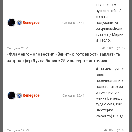
так але нам
нужен чтобы 2
фланга
Renegade
полузащиты
Сегодня 23:41
закрывал.Если
травма у Марки
и Пабло.
Сегодня 22:21
1025
32
«Фламенго» оповестил «Зенит» о готовности заплатить
за трансфер Луиса Энрике 25 млн евро - источник
А ты чем лучше
всех
перечисленных
пользователей,
в том числе и
Renegade
Сегодня 23:41
меня? Бегаешь
туда-сюда, как
шестерка
какая-то) И еще
...
Сегодня 19:23
850
10