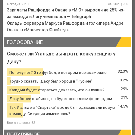
Сегодня 21:11
202
0
Зарплаты Рашфорда и Онана в «МЮ» выросли на 25% из-
за выхода в Лигу чемпионов — Telegraph
Оклады форварда Маркуса Рашфорда и голкипера Андре
Онана в «Манчестер Юнайтед» ...
ГОЛОСОВАНИЕ
Сможет ли Угальде выиграть конкуренцию у
Даку?
32.3%
Почему нет? Это футбол, в котором все возможно
3.2%
Трудно сказать. Даку был хорош в "Рубине"
29%
Каждый будет стараться доказать, что он лучший
21%
Даку более стабилен, он будет основным форвардом
14.5%
Так Угальде в "Спартаке" вроде бы подыскивали новую
команду. Ситуация изменилась?
Всего голосов: 62
ПОПУЛЯРНОЕ