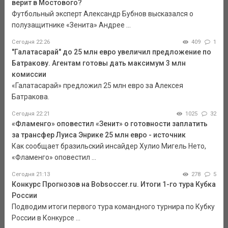
верит в Мостового?
Футбольный эксперт Александр Бубнов высказался о
полузащитнике «Зенита» Андрее ...
Сегодня 22:26
409
1
"Галатасарай" до 25 млн евро увеличил предложение по
Батракову. Агентам готовы дать максимум 3 млн
комиссии
«Галатасарай» предложил 25 млн евро за Алексея
Батракова.
Сегодня 22:21
1025
32
«Фламенго» оповестил «Зенит» о готовности заплатить
за трансфер Луиса Энрике 25 млн евро - источник
Как сообщает бразильский инсайдер Хулио Мигель Нето,
«Фламенго» оповестил ...
Сегодня 21:13
278
5
Конкурс Прогнозов на Bobsoccer.ru. Итоги 1-го тура Кубка
России
Подводим итоги первого тура командного турнира по Кубку
России в Конкурсе ...