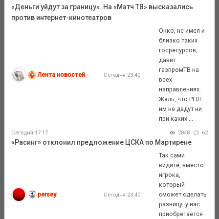
«Деньги уйдут за границу». На «Матч ТВ» высказались
против интернет-кинотеатров
Окко, не имея и
близко таких
госресурсов,
давит
газпромТВ на
Лента новостей
Сегодня 23:40
всех
направлениях.
Жаль, что РПЛ
им не дадут ни
при каких ...
Сегодня 17:17
2848
62
«Расинг» отклонил предложение ЦСКА по Мартирене
Так сами
видите, вместо
игрока,
который
persey
сможет сделать
Сегодня 23:40
разницу, у нас
приобретается