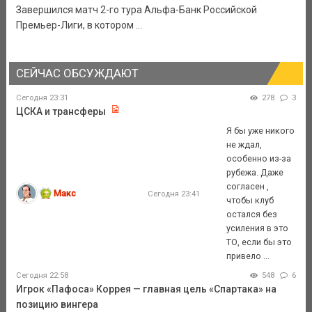
Завершился матч 2-го тура Альфа-Банк Российской
Премьер-Лиги, в котором ...
СЕЙЧАС ОБСУЖДАЮТ
Сегодня 23:31
278
3
ЦСКА и трансферы
Я бы уже никого
не ждал,
особенно из-за
рубежа. Даже
согласен ,
Макс
Сегодня 23:41
чтобы клуб
остался без
усиления в это
ТО, если бы это
привело ...
Сегодня 22:58
548
6
Игрок «Пафоса» Коррея — главная цель «Спартака» на
позицию вингера