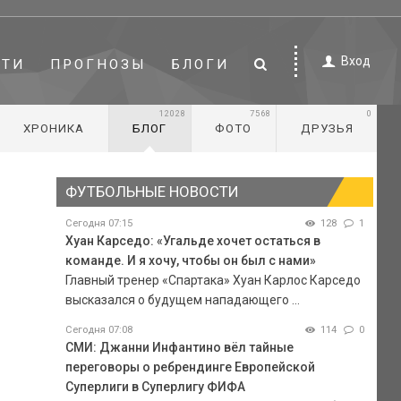
Вход
СТИ
ПРОГНОЗЫ
БЛОГИ
12028
7568
0
ХРОНИКА
БЛОГ
ФОТО
ДРУЗЬЯ
ФУТБОЛЬНЫЕ НОВОСТИ
Сегодня 07:15
128
1
Хуан Карседо: «Угальде хочет остаться в
команде. И я хочу, чтобы он был с нами»
Главный тренер «Спартака» Хуан Карлос Карседо
высказался о будущем нападающего ...
Сегодня 07:08
114
0
СМИ: Джанни Инфантино вёл тайные
переговоры о ребрендинге Европейской
Суперлиги в Суперлигу ФИФА