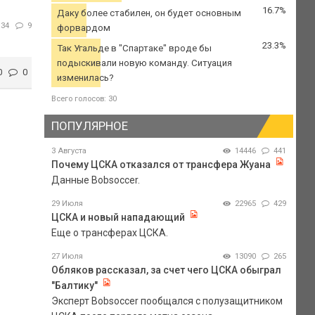
16.7%
Даку более стабилен, он будет основным
134
9
форвардом
23.3%
Так Угальде в "Спартаке" вроде бы
подыскивали новую команду. Ситуация
0
0
изменилась?
Всего голосов: 30
ПОПУЛЯРНОЕ
3 Августа
14446
441
Почему ЦСКА отказался от трансфера Жуана
Данные Bobsoccer.
29 Июля
22965
429
ЦСКА и новый нападающий
Еще о трансферах ЦСКА.
27 Июля
13090
265
Обляков рассказал, за счет чего ЦСКА обыграл
"Балтику"
Эксперт Bobsoccer пообщался с полузащитником