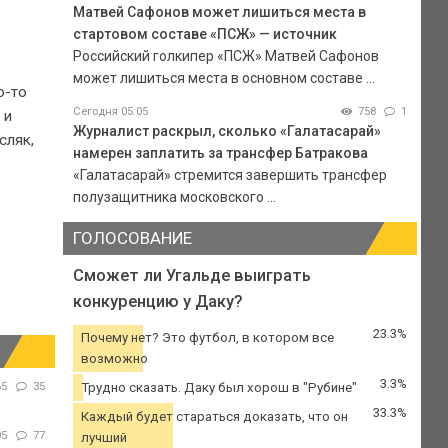
Матвей Сафонов может лишиться места в
стартовом составе «ПСЖ» — источник
Российский голкипер «ПСЖ» Матвей Сафонов
может лишиться места в основном составе ...
о-то
Сегодня 05:05
758
1
 и
Журналист раскрыл, сколько «Галатасарай»
сляк,
намерен заплатить за трансфер Батракова
«Галатасарай» стремится завершить трансфер
полузащитника московского ...
ГОЛОСОВАНИЕ
Сможет ли Угальде выиграть
конкуренцию у Даку?
23.3%
Почему нет? Это футбол, в котором все
возможно
3.3%
65
35
Трудно сказать. Даку был хорош в "Рубине"
33.3%
Каждый будет стараться доказать, что он
05
77
лучший