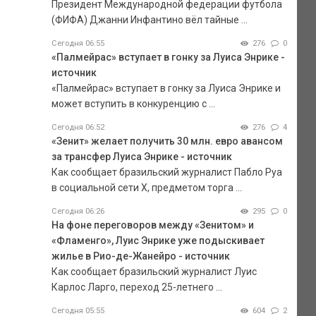
Президент Международной федерации футбола
(ФИФА) Джанни Инфантино вёл тайные ...
Сегодня 06:55
276
0
«Палмейрас» вступает в гонку за Луиса Энрике -
источник
«Палмейрас» вступает в гонку за Луиса Энрике и
может вступить в конкуренцию с ...
Сегодня 06:52
276
4
«Зенит» желает получить 30 млн. евро авансом
за трансфер Луиса Энрике - источник
Как сообщает бразильский журналист Пабло Руа
в социальной сети Х, предметом торга ...
Сегодня 06:26
295
0
На фоне переговоров между «Зенитом» и
«Фламенго», Луис Энрике уже подыскивает
жилье в Рио-де-Жанейро - источник
Как сообщает бразильский журналист Луис
Карлос Ларго, переход 25-летнего ...
Сегодня 05:55
604
2