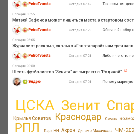
PetroTvorets
Так если нет ден
Сегодня 07:42
Сегодня 05:55
Матвей Сафонов может лишиться места в стартовом сост
PetroTvorets
Обычный набор п
Сегодня 07:29
Сегодня 05:05
Журналист раскрыл, сколько «Галатасарай» намерен запл
PetroTvorets
Либо я чего-то н
Сегодня 07:21
Сегодня 00:50
Шесть футболистов "Зенита" не сыграют с "Родиной"
Эндрю
Почему маринуют
Сегодня 07:01
ЦСКА
Зенит
Спа
Краснодар
Крылья Советов
Возмо
Семак
РПЛ
ЧМ-20
Акрон
Пари НН
Динамо Махачкала