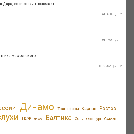
а и Дара, если хозяин пожелает
604
2
758
1
тника московского ...
9502
12
Динамо
оссии
Ростов
Трансферы
Карпин
слухи
Балтика
Ахмат
ПСЖ
Сочи
Оренбург
Дзюба