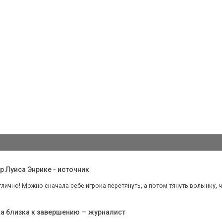
р Луиса Энрике - источник
тлично! Можно сначала себе игрока перетянуть, а потом тянуть волынку, ч
ка близка к завершению — журналист