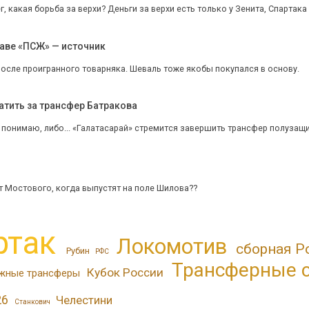
ег, какая борьба за верхи? Деньги за верхи есть только у Зенита, Спартак
аве «ПСЖ» — источник
осле проигранного товарняка. Шеваль тоже якобы покупался в основу.
атить за трансфер Батракова
е понимаю, либо... «Галатасарай» стремится завершить трансфер полузащи
 Мостового, когда выпустят на поле Шилова??
ртак
Локомотив
сборная Р
Рубин
РФС
Трансферные 
Кубок России
жные трансферы
26
Челестини
Станкович