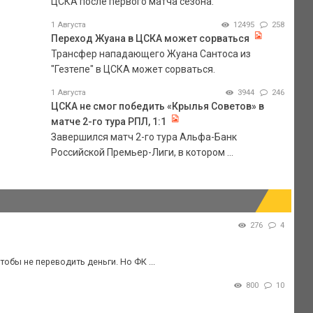
ЦСКА после первого матча сезона.
1 Августа
12495
258
Переход Жуана в ЦСКА может сорваться
Трансфер нападающего Жуана Сантоса из
"Гезтепе" в ЦСКА может сорваться.
1 Августа
3944
246
ЦСКА не смог победить «Крылья Советов» в
матче 2-го тура РПЛ, 1:1
Завершился матч 2-го тура Альфа-Банк
Российской Премьер-Лиги, в котором ...
276
4
тобы не переводить деньги. Но ФК ...
800
10