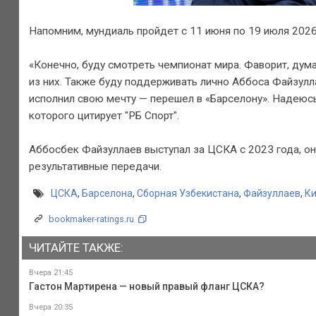
Напомним, мундиаль пройдет с 11 июня по 19 июля 2026
«Конечно, буду смотреть чемпионат мира. Фаворит, дум
из них. Также буду поддерживать лично Аббоса Файзулла
исполнил свою мечту — перешел в «Барселону». Надеюсь, 
которого цитирует "РБ Спорт".
Аббосбек Файзуллаев выступал за ЦСКА с 2023 года, он 
результативные передачи.
ЦСКА
,
Барселона
,
Сборная Узбекистана
,
Файзуллаев
,
Ки
bookmaker-ratings.ru
ЧИТАЙТЕ ТАКЖЕ:
Вчера 21:45
Гастон Мартирена — новый правый фланг ЦСКА?
Вчера 20:35