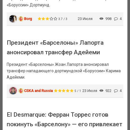
«Боруссии» Дортмунд.
Borg
23 Июля
998
4
3.7 / 3
Президент «Барселоны» Лапорта
анонсировал трансфер Адейеми
Президент «Барселоны» Жоан Лапорта анонсировал
трансфер нападающего дортмундской «Боруссии» Карима
Адейеми.
CSKA and Russia
23 Июля
922
4
5 / 1
El Desmarque: Ферран Торрес готов
покинуть «Барселону» — его привлекает