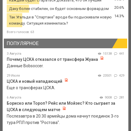
Каждый будет стараться доказать, что он лучший
20.6%
Даку более стабилен, он будет основным форвардом
14.3%
Так Угальде в "Спартаке" вроде бы подыскивали новую
команду. Ситуация изменилась?
Всего голосов: 63
ПОПУЛЯРНОЕ
3 Августа
15138
441
Почему ЦСКА отказался от трансфера Жуана
Данные Bobsoccer.
29 Июля
23501
429
ЦСКА и новый нападающий
Еще о трансферах ЦСКА.
6 Августа
9008
281
Бориско или Тороп? Рейс или Мойзес? Кто сыграет за
ЦСКА в следующем матче
Послезавтра в 20.30 армейцы дома начнут поединок 3-го
тура РПЛ против "Ростова".