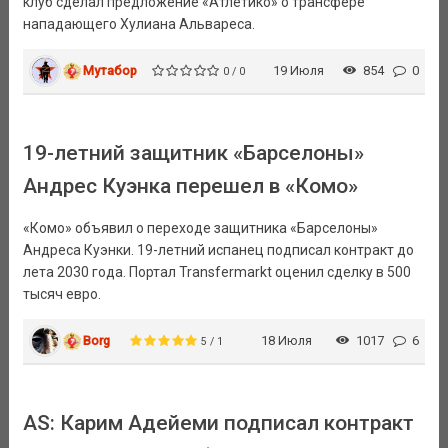
клуб сделал предложение «Атлетико» о трансфере
нападающего Хулиана Альвареса.
Мутабор
19 Июля
854
0
0 / 0
19-летний защитник «Барселоны»
Андрес Куэнка перешел в «Комо»
«Комо» объявил о переходе защитника «Барселоны»
Андреса Куэнки. 19-летний испанец подписал контракт до
лета 2030 года. Портал Transfermarkt оценил сделку в 500
тысяч евро.
Borg
18 Июля
1017
6
5 / 1
AS: Карим Адейеми подписал контракт