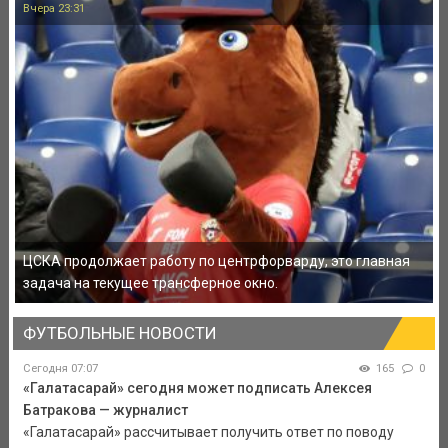
Вчера 23:31
ЦСКА продолжает работу по центрфорварду, это главная
задача на текущее трансферное окно.
ФУТБОЛЬНЫЕ НОВОСТИ
Сегодня 07:07
165
0
«Галатасарай» сегодня может подписать Алексея
Батракова — журналист
«Галатасарай» рассчитывает получить ответ по поводу