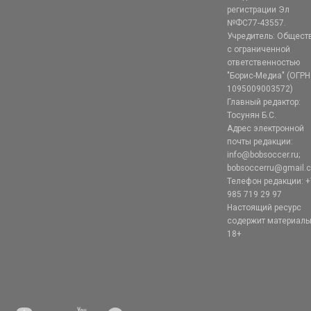
регистрации Эл
№ФС77-43557.
Учредитель: Общест
с ограниченной
ответственностью
"Борис-Медиа" (ОГРН
1095009003572)
Главный редактор:
Тосунян Б.С.
Адрес электронной
почты редакции:
info@bobsoccer.ru;
bobsoccerru@gmail.
Телефон редакции: +
985 719 29 97
Настоящий ресурс
содержит материал
18+