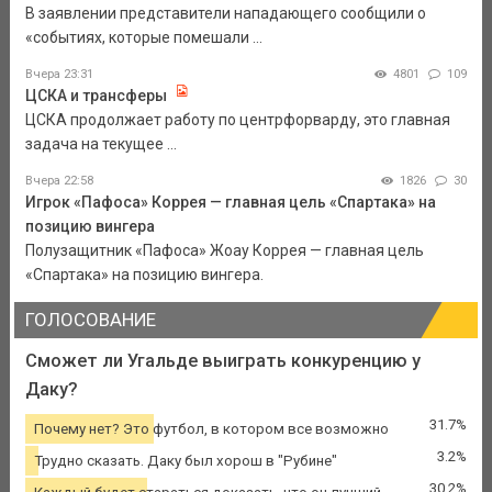
В заявлении представители нападающего сообщили о
«событиях, которые помешали ...
Вчера 23:31
4801
109
ЦСКА и трансферы
ЦСКА продолжает работу по центрфорварду, это главная
задача на текущее ...
Вчера 22:58
1826
30
Игрок «Пафоса» Коррея — главная цель «Спартака» на
позицию вингера
Полузащитник «Пафоса» Жоау Коррея — главная цель
«Спартака» на позицию вингера.
ГОЛОСОВАНИЕ
Сможет ли Угальде выиграть конкуренцию у
Даку?
31.7%
Почему нет? Это футбол, в котором все возможно
3.2%
Трудно сказать. Даку был хорош в "Рубине"
30.2%