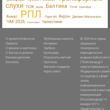
слухи
Балтика
ПСЖ
Сочи
Оренбург
Дзюба
РПЛ
Акрон
Ахмат
Пари НН
Динамо Махачкала
ЧМ-2026
Челестини
Станкович
О проекте Bobsoccer
Футбольные новости
© 2009 Все права
Правила
Интервью
защищены.
О фишках и карточках
Трибуна
Электронное
О баллах и уровнях
Календарь
периодическое
Рекламодателям
Результаты матчей
издание bobsoccer.r
Контакты
Прогнозы
("бобсоккер.ру")
Магазин подарков
зарегистрировано в
Карта сайта
Федеральной служб
по надзору в сфере
связи,
информационных
технологий и массо
коммуникаций
(Роскомнадзор) 19
января 2011г.
Свидетельство о