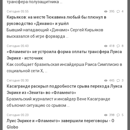
трансфера полузащитника ...
Сегодня 05:55
395
4
Кирьяков: на месте Тюкавина любый бы плюнул в
руководство «Динамо» и ушёл
Бывший нападающий «Динамо» Сергей Кирьяков
высказался об игре форварда ...
Сегодня 05:43
418
8
«Фламенго» не устроила форма оплаты трансфера Луиса
Энрике - источник
Как сообщает бразильская инсайдерша Раиса Симплисио в
социальной сети Х, ...
Сегодня 05:30
445
3
Касагранде раскрыл подробности срыва перехода Луиса
Энрике из «Зенита» во «Фламенго»
Бразильский журналист и инсайдер Вене Касагранде
объяснил ситуацию со срывом ...
Сегодня 05:23
398
5
Луис Энрике и «Фламенго» завершили переговоры - O
Globo