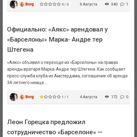
Borg
6 Августа
340
1
0 / 0
Официально: «Аякс» арендовал у
«Барселоны» Марка- Андре тер
Штегена
«Аякс» объявил о переходе из «Барселоны» на правах
аренды вратаря Марка-Андре тер Штегена. Как сообщает
пресс-служба клуба из Амстердама, соглашение об аренде
34-летнего немца ...
Borg
4 Августа
172
0
1 / 1
Леон Горецка предложил
сотрудничество «Барселоне» —