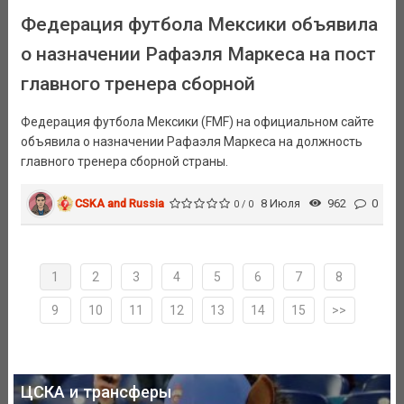
Федерация футбола Мексики объявила
о назначении Рафаэля Маркеса на пост
главного тренера сборной
Федерация футбола Мексики (FMF) на официальном сайте
объявила о назначении Рафаэля Маркеса на должность
главного тренера сборной страны.
CSKA and Russia
8 Июля
962
0
0 / 0
1
2
3
4
5
6
7
8
9
10
11
12
13
14
15
>>
ЦСКА и трансферы