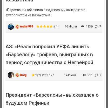
«Барселона» объявила о подписании контракта с
футболистом из Казахстана.
maksi999
16 Июля
1839
7
5 / 1
AS: «Реал» попросил УЕФА лишить
«Барселону» трофеев, выигранных в
период сотрудничества с Негрейрой
Borg
14 Июля
911
7
1 / 3
Президент «Барселоны» высказался о
будущем Рафиньи