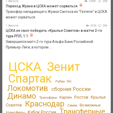
1 Августа
12941
258
Переход Жуана в ЦСКА может сорваться
Трансфер нападающего Жуана Сантоса из "Гезтепе" в ЦСКА
может сорваться.
1 Августа
4105
246
ЦСКА не смог победить «Крылья Советов» в матче 2-го
тура РПЛ, 1:1
Завершился матч 2-го тура Альфа-Банк Российской
Премьер-Лиги, в котором ...
ЦСКА
Зенит
Спартак
Рубин
РФС
Локомотив
сборная России
Динамо
Ростов
Крылья
Трансферы
Карпин
Краснодар
Советов
Возможные
Семак
Трансферные
Кубок России
трансферы