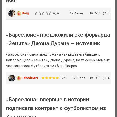
июля.
Borg
17 Июля
654
0
0 / 0
«Барселоне» предложили экс-форварда
«Зенита» Джона Дурана — источник
«Барселоне» была предложена кандидатура бывшего
нападающего «Зенита» Джона Дурана, на текущий момент
являющегося футболистом «Аль-Насра».
Lebedev69
17 Июля
998
4
5 / 1
«Барселона» впервые в истории
подписала контракт с футболистом из
Казахстана