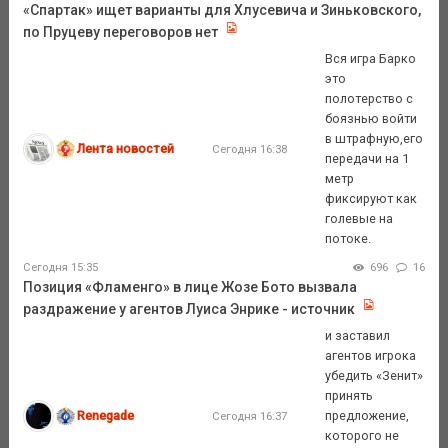
«Спартак» ищет варианты для Хлусевича и Зиньковского,
по Пруцеву переговоров нет
Вся игра Барко
это
полотерство с
боязнью войти
в штрафную,его
Лента новостей
Сегодня 16:38
передачи на 1
метр
фиксируют как
голевые на
потоке.
Сегодня 15:35
696
16
Позиция «Фламенго» в лице Жозе Бото вызвала
раздражение у агентов Луиса Энрике - источник
и заставил
агентов игрока
убедить «Зенит»
принять
Renegade
предложение,
Сегодня 16:37
которого не