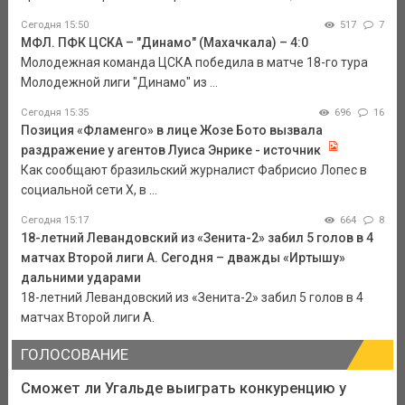
Сегодня 15:50
517
7
МФЛ. ПФК ЦСКА – "Динамо" (Махачкала) – 4:0
Молодежная команда ЦСКА победила в матче 18-го тура
Молодежной лиги "Динамо" из ...
Сегодня 15:35
696
16
Позиция «Фламенго» в лице Жозе Бото вызвала
раздражение у агентов Луиса Энрике - источник
Как сообщают бразильский журналист Фабрисио Лопес в
социальной сети Х, в ...
Сегодня 15:17
664
8
18-летний Левандовский из «Зенита-2» забил 5 голов в 4
матчах Второй лиги А. Сегодня – дважды «Иртышу»
дальними ударами
18-летний Левандовский из «Зенита-2» забил 5 голов в 4
матчах Второй лиги А.
ГОЛОСОВАНИЕ
Сможет ли Угальде выиграть конкуренцию у