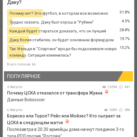
Даку?
31.8%
Почему нет? Это футбол, в котором все возможно
4.5%
Трудно сказать. Даку был хорош в "Рубине"
28.8%
Каждый будет стараться доказать, что он лучший
19.7%
Даку более стабилен, он будет основным форвардом
15.2%
Так Угальде в "Спартаке" вроде бы подыскивали новую
команду. Ситуация изменилась?
Всего голосов: 66
ПОПУЛЯРНОЕ
3 Августа
15294
441
Почему ЦСКА отказался от трансфера Жуана
Данные Bobsoccer.
6 Августа
9284
286
Бориско или Тороп? Рейс или Мойзес? Кто сыграет за
ЦСКА в следующем матче
Послезавтра в 20.30 армейцы дома начнут поединок 3-го
тура РПЛ против "Ростова".