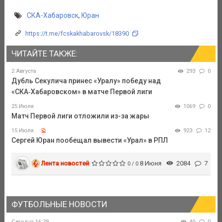
СКА-Хабаровск
,
Юран
https://t.me/fcskakhabarovsk/18390
ЧИТАЙТЕ ТАКЖЕ:
2 Августа
293
0
Дубль Секулича принес «Уралу» победу над
«СКА‑Хабаровском» в матче Первой лиги
25 Июля
1069
0
Матч Первой лиги отложили из-за жары
15 Июля
923
12
Сергей Юран пообещал вывести «Урал» в РПЛ
Лента новостей
8 Июня
2084
7
0 / 0
ФУТБОЛЬНЫЕ НОВОСТИ
Сегодня 16:29
40
0