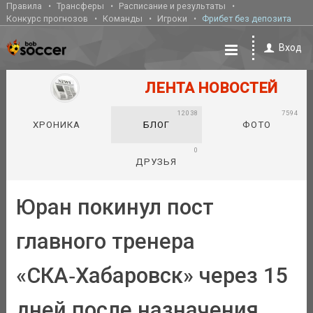
Правила
Трансферы
Расписание и результаты
Конкурс прогнозов
Команды
Игроки
Фрибет без депозита
Вход
ЛЕНТА НОВОСТЕЙ
12038
7594
ХРОНИКА
БЛОГ
ФОТО
0
ДРУЗЬЯ
Юран покинул пост
главного тренера
«СКА‑Хабаровск» через 15
дней после назначения