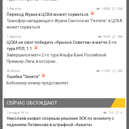
1 Августа
13030
258
Переход Жуана в ЦСКА может сорваться
Трансфер нападающего Жуана Сантоса из "Гезтепе" в ЦСКА
может сорваться.
1 Августа
4143
246
ЦСКА не смог победить «Крылья Советов» в матче 2-го
тура РПЛ, 1:1
Завершился матч 2-го тура Альфа-Банк Российской
Премьер-Лиги, в котором ...
30 Июля
11702
240
Ошибка "Зенита"
Бобсоккер-юниор представляет.
СЕЙЧАС ОБСУЖДАЮТ
Сегодня 16:16
115
6
Николаев назвал спорным решение ЭСК по моменту с
падением Литвинова в штрафной «Ахмата»