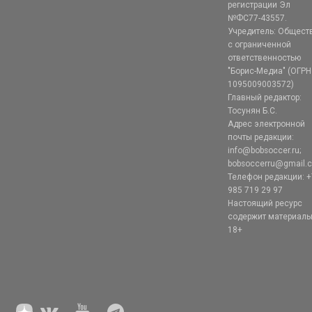
регистрации Эл
№ФС77-43557.
Учредитель: Общест
с ограниченной
ответственностью
"Борис-Медиа" (ОГРН
1095009003572)
Главный редактор:
Тосунян Б.С.
Адрес электронной
почты редакции:
info@bobsoccer.ru;
bobsoccerru@gmail.
Телефон редакции: +
985 719 29 97
Настоящий ресурс
содержит материал
18+