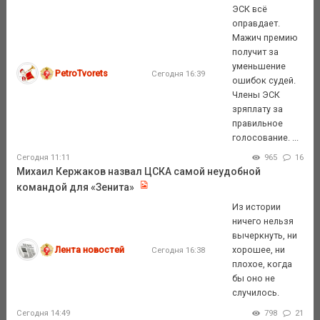
ЭСК всё
оправдает.
Мажич премию
получит за
уменьшение
PetroTvorets
Сегодня 16:39
ошибок судей.
Члены ЭСК
зряплату за
правильное
голосование. ...
Сегодня 11:11
965
16
Михаил Кержаков назвал ЦСКА самой неудобной
командой для «Зенита»
Из истории
ничего нельзя
вычеркнуть, ни
Лента новостей
хорошее, ни
Сегодня 16:38
плохое, когда
бы оно не
случилось.
Сегодня 14:49
798
21