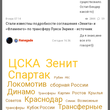
существовало.
Остап Бендер
какой-то)
Вчера 07:14
2844
59
Стали известны подробности соглашения «Зенита» и
«Фламенго» по трансферу Луиса Энрике - источник
Да я знаю,мне
Renegade
все это
Сегодня 16:36
говорят))
ЦСКА
Зенит
Спартак
Рубин
РФС
Локомотив
сборная России
Динамо
Ростов
Крылья
Трансферы
Карпин
Краснодар
Советов
Возможные
Семак
Трансферные
Кубок России
трансферы