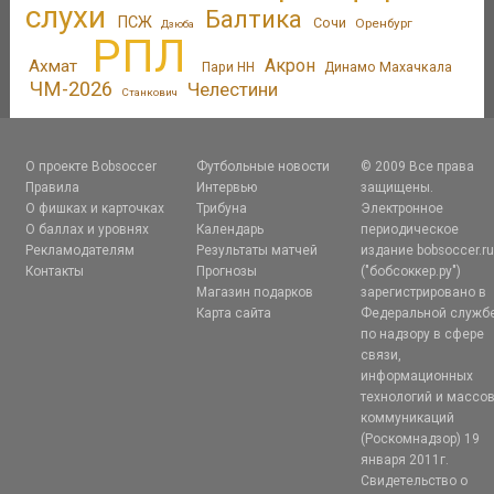
слухи
Балтика
ПСЖ
Сочи
Оренбург
Дзюба
РПЛ
Акрон
Ахмат
Пари НН
Динамо Махачкала
ЧМ-2026
Челестини
Станкович
О проекте Bobsoccer
Футбольные новости
© 2009 Все права
Правила
Интервью
защищены.
О фишках и карточках
Трибуна
Электронное
О баллах и уровнях
Календарь
периодическое
Рекламодателям
Результаты матчей
издание bobsoccer.r
Контакты
Прогнозы
("бобсоккер.ру")
Магазин подарков
зарегистрировано в
Карта сайта
Федеральной служб
по надзору в сфере
связи,
информационных
технологий и массо
коммуникаций
(Роскомнадзор) 19
января 2011г.
Свидетельство о