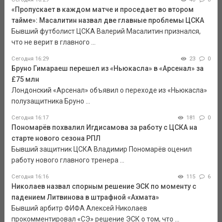
«Пропускает в каждом матче и проседает во втором
тайме»: Масалитин назвал две главные проблемы ЦСКА
Бывший футболист ЦСКА Валерий Масалитин признался,
что не верит в главного ...
Сегодня 16:29
23
0
Бруно Гимараеш перешел из «Ньюкасла» в «Арсенал» за
£75 млн
Лондонский «Арсенал» объявил о переходе из «Ньюкасла»
полузащитника Бруно ...
Сегодня 16:17
181
0
Пономарёв похвалил Игдисамова за работу с ЦСКА на
старте нового сезона РПЛ
Бывший защитник ЦСКА Владимир Пономарёв оценил
работу нового главного тренера ...
Сегодня 16:16
115
6
Николаев назвал спорным решение ЭСК по моменту с
падением Литвинова в штрафной «Ахмата»
Бывший арбитр ФИФА Алексей Николаев
прокомментировал «СЭ» решение ЭСК о том, что ...