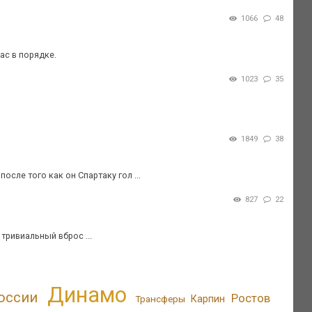
1066
48
час в порядке.
1023
35
1849
38
осле того как он Спартаку гол ...
827
22
тривиальный вброс ...
Динамо
оссии
Ростов
Трансферы
Карпин