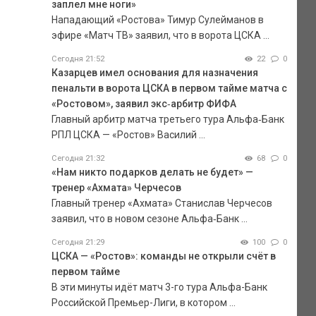
заплел мне ноги»
Нападающий «Ростова» Тимур Сулейманов в
эфире «Матч ТВ» заявил, что в ворота ЦСКА ...
Сегодня 21:52
22
0
Казарцев имел основания для назначения
пенальти в ворота ЦСКА в первом тайме матча с
«Ростовом», заявил экс‑арбитр ФИФА
Главный арбитр матча третьего тура Альфа‑Банк
РПЛ ЦСКА — «Ростов» Василий ...
Сегодня 21:32
68
0
«Нам никто подарков делать не будет» —
тренер «Ахмата» Черчесов
Главный тренер «Ахмата» Станислав Черчесов
заявил, что в новом сезоне Альфа‑Банк ...
Сегодня 21:29
100
0
ЦСКА — «Ростов»: команды не открыли счёт в
первом тайме
В эти минуты идёт матч 3-го тура Альфа-Банк
Российской Премьер-Лиги, в котором ...