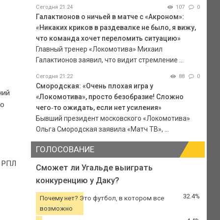
Сегодня 21:24
107
0
Галактионов о ничьей в матче с «Акроном»:
«Никаких криков в раздевалке не было, я вижу,
что команда хочет переломить ситуацию»
Главный тренер «Локомотива» Михаил
Галактионов заявил, что видит стремление ...
Сегодня 21:22
88
0
Смородская: «Очень плохая игра у
ний
«Локомотива», просто безобразие! Сложно
то
чего‑то ожидать, если нет усиления»
Бывший президент московского «Локомотива»
Ольга Смородская заявила «Матч ТВ», ...
ГОЛОСОВАНИЕ
в РПЛ
Сможет ли Угальде выиграть
конкуренцию у Даку?
32.4%
Почему нет? Это футбол, в котором все
возможно