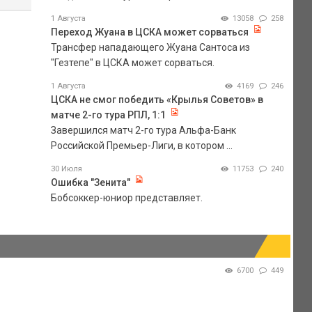
1 Августа
13058
258
Переход Жуана в ЦСКА может сорваться
Трансфер нападающего Жуана Сантоса из
"Гезтепе" в ЦСКА может сорваться.
1 Августа
4169
246
ЦСКА не смог победить «Крылья Советов» в
матче 2-го тура РПЛ, 1:1
Завершился матч 2-го тура Альфа-Банк
Российской Премьер-Лиги, в котором ...
30 Июля
11753
240
Ошибка "Зенита"
Бобсоккер-юниор представляет.
6700
449