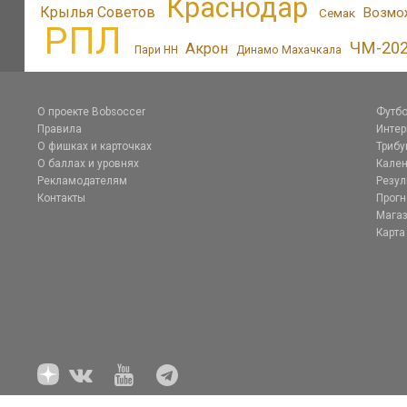
Краснодар
Крылья Советов
Возмо
Семак
РПЛ
ЧМ-20
Акрон
Пари НН
Динамо Махачкала
О проекте Bobsoccer
Футбо
Правила
Инте
О фишках и карточках
Трибу
О баллах и уровнях
Кален
Рекламодателям
Резул
Контакты
Прог
Магаз
Карта