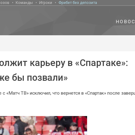
нозов
Команды
Игроки
Фрибет без депозита
НОВО
олжит карьеру в «Спартаке»:
уже бы позвали»
 с «Матч ТВ» исключил, что вернется в «Спартак» после заве