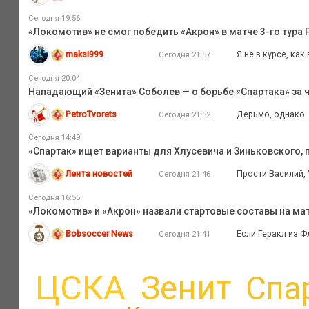
Сегодня 19:56
«Локомотив» не смог победить «Акрон» в матче 3-го тура
maksi999
Я не в курсе, ка
Сегодня 21:57
Сегодня 20:04
Нападающий «Зенита» Соболев — о борьбе «Спартака» за ч
PetroTvorets
Дерьмо, однако
Сегодня 21:52
Сегодня 14:49
«Спартак» ищет варианты для Хлусевича и Зиньковского, 
Лента новостей
Прости Василий, 
Сегодня 21:46
Сегодня 16:55
«Локомотив» и «Акрон» назвали стартовые составы на мат
Bobsoccer News
Если Геракл из Ф
Сегодня 21:41
ЦСКА
Зенит
Спа