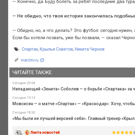
— Конечно, да. Буду болеть за ребят последние два тура,
— Не обидно, что твоя история закончилась подобн
— Обидно, но, а что делать? Это футбол: сегодня нужен, 
Если бы хотели позвать, уже бы позвали, — сказал Черно
Спартак
,
Крылья Советов
,
Никита Чернов
matchtv.ru
ЧИТАЙТЕ ТАКЖЕ:
Сегодня 20:04
Нападающий «Зенита» Соболев — о борьбе «Спартака» за ч
Сегодня 19:13
Мовсисян — о матче «Спартак» — «Краснодар»: Хочу, чтоб
Сегодня 18:50
«Мы были не лучшей версией себя». Главный тренер «Крыл
Лента новостей
5