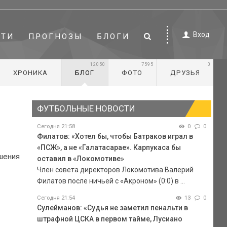
Вход
СТИ
ПРОГНОЗЫ
БЛОГИ
12050
7595
0
ХРОНИКА
БЛОГ
ФОТО
ДРУЗЬЯ
ФУТБОЛЬНЫЕ НОВОСТИ
Сегодня 21:58
0
0
Филатов: «Хотел бы, чтобы Батраков играл в
«ПСЖ», а не «Галатасарае». Карпукаса бы
ршения
оставил в «Локомотиве»
Член совета директоров Локомотива Валерий
Филатов после ничьей с «Акроном» (0:0) в ...
Сегодня 21:54
13
0
Сулейманов: «Судья не заметил пенальти в
штрафной ЦСКА в первом тайме, Лусиано