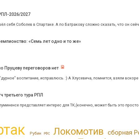
 РПЛ-2026/2027
к вёл себя Соболев в Спартаке. А по Батракову сложно сказать, что он сей
емпионство: «Семь лет одно и то же»
по Пруцеву переговоров нет
"дурное" воспитание, исправлюсь. :) А Хлусевича, помнится, взяли вскоре п
ч третьего тура РПЛ
луминенсе представляет интерес для ТК,(конечно, может быть это просто 
ртак
Локомотив
сборная Р
Рубин
РФС