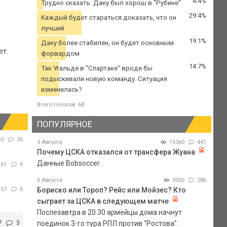
4.4%
Трудно сказать. Даку был хорош в "Рубине"
29.4%
Каждый будет стараться доказать, что он
лучший
19.1%
Даку более стабилен, он будет основным
ет.
форвардом
14.7%
Так Угальде в "Спартаке" вроде бы
подыскивали новую команду. Ситуация
изменилась?
Всего голосов: 68
ПОПУЛЯРНОЕ
40
35
3 Августа
15360
441
Почему ЦСКА отказался от трансфера Жуана
Данные Bobsoccer.
161
0
6 Августа
9356
286
157
0
Бориско или Тороп? Рейс или Мойзес? Кто
сыграет за ЦСКА в следующем матче
Послезавтра в 20.30 армейцы дома начнут
7
3
поединок 3-го тура РПЛ против "Ростова".