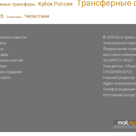
Трансферные 
Кубок России
жные трансферы
26
Челестини
Станкович
льные новости
© 2009 Все права
рвью
Электронное перио
на
Федеральной служб
дарь
массовых коммуник
ьтаты матчей
Эл №ФС77-43557.
нозы
Учредитель: Общес
ин подарков
1095009003572)
 сайта
Главный редактор: 
Адрес электронной
Телефон редакции:
Настоящий ресурс