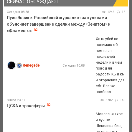
СЕЙЧАС ОБСУЖДАЮТ
Сегодня 08:38
1246
15
Луис Энрике: Российский журналист за кулисами
объясняет завершение сделки между «Зенитом» и
«Фламенго»
Хоть убей не
понимаю об
чем плач
последней
недели и в чем
Renegade
Сегодня 10:08
повод ля
радости КБ и км
и огорчения для
сбг. Все же
наоборот. ...
Вчера 23:31
6782
140
ЦСКА и трансферы
Мовсесьян хоть
и лучше
Шевелева был,
но он не тот,