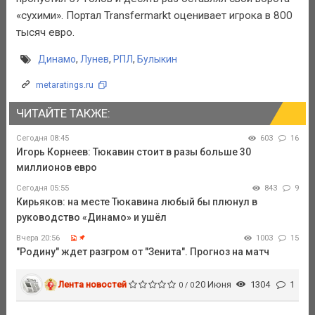
«сухими». Портал Transfermarkt оценивает игрока в 800
тысяч евро.
Динамо
,
Лунев
,
РПЛ
,
Булыкин
metaratings.ru
ЧИТАЙТЕ ТАКЖЕ:
Сегодня 08:45
603
16
Игорь Корнеев: Тюкавин стоит в разы больше 30
миллионов евро
Сегодня 05:55
843
9
Кирьяков: на месте Тюкавина любый бы плюнул в
руководство «Динамо» и ушёл
Вчера 20:56
1003
15
"Родину" ждет разгром от "Зенита". Прогноз на матч
Лента новостей
20 Июня
1304
1
0 / 0