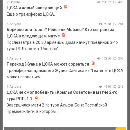
29 Июля
23532
429
ЦСКА и новый нападающий
Еще о трансферах ЦСКА.
6 Августа
9078
281
Бориско или Тороп? Рейс или Мойзес? Кто сыграет за
ЦСКА в следующем матче
Послезавтра в 20.30 армейцы дома начнут поединок 3-го
тура РПЛ против "Ростова".
1 Августа
12966
258
Переход Жуана в ЦСКА может сорваться
Трансфер нападающего Жуана Сантоса из "Гезтепе" в ЦСКА
может сорваться.
1 Августа
4110
246
ЦСКА не смог победить «Крылья Советов» в матче 2-го
тура РПЛ, 1:1
Завершился матч 2-го тура Альфа-Банк Российской
Премьер-Лиги, в котором ...