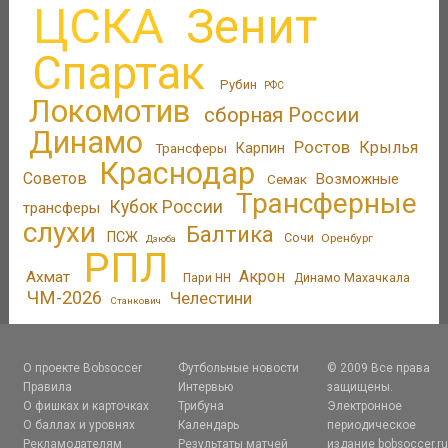
ЦСКА
Зенит
Спартак
Рубин
РФС
Локомотив
сборная России
Динамо
Ростов
Крылья
Трансферы
Карпин
Краснодар
Советов
Возможные
Семак
Трансферные
Кубок России
трансферы
слухи
Балтика
ПСЖ
Сочи
Оренбург
Дзюба
РПЛ
Акрон
Ахмат
Пари НН
Динамо Махачкала
ЧМ-2026
Челестини
Станкович
О проекте Bobsoccer
Футбольные новости
© 2009 Все права
Правила
Интервью
защищены.
О фишках и карточках
Трибуна
Электронное
О баллах и уровнях
Календарь
периодическое
Рекламодателям
Результаты матчей
издание bobsoccer.r