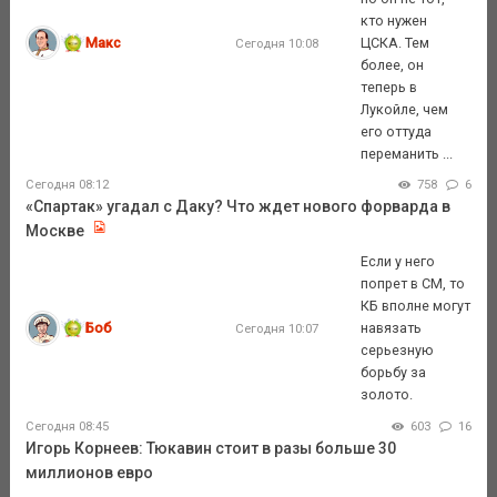
кто нужен
Макс
ЦСКА. Тем
Сегодня 10:08
более, он
теперь в
Лукойле, чем
его оттуда
переманить ...
Сегодня 08:12
758
6
«Спартак» угадал с Даку? Что ждет нового форварда в
Москве
Если у него
попрет в СМ, то
КБ вполне могут
Боб
навязать
Сегодня 10:07
серьезную
борьбу за
золото.
Сегодня 08:45
603
16
Игорь Корнеев: Тюкавин стоит в разы больше 30
миллионов евро