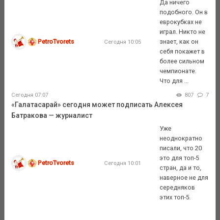
Да ничего
подобного. Он в
еврокубках не
играл. Никто не
PetroTvorets
знает, как он
Сегодня 10:05
себя покажет в
более сильном
чемпионате.
Что для ...
Сегодня 07:07
807
7
«Галатасарай» сегодня может подписать Алексея
Батракова — журналист
Уже
неоднократно
писали, что 20
это для топ-5
PetroTvorets
Сегодня 10:01
стран, да и то,
наверное не для
середняков
этих топ-5.