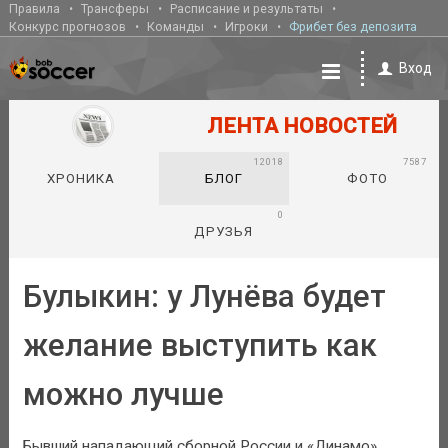
Правила
Трансферы
Расписание и результаты
Конкурс прогнозов
Команды
Игроки
Фрибет без депозита
Вход
ЛЕНТА НОВОСТЕЙ
12018
7587
ХРОНИКА
БЛОГ
ФОТО
0
ДРУЗЬЯ
Булыкин: у Лунёва будет
желание выступить как
можно лучше
Бывший нападающий сборной России и «Динамо»