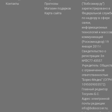
Контакты
Прогнозы
("бобсоккер.ру")
Магазин подарков
зарегистрировано в
Карта сайта
Федеральной служб
по надзору в сфере
связи,
информационных
технологий и массо
коммуникаций
(Роскомнадзор) 19
января 2011г.
Свидетельство о
регистрации Эл
№ФС77-43557.
Учредитель: Общест
с ограниченной
ответственностью
"Борис-Медиа" (ОГРН
1095009003572)
Главный редактор:
Тосунян Б.С.
Адрес электронной
почты редакции:
info@bobsoccer.ru;