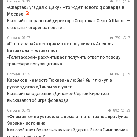
Сегодня 08:12
744
6
«Спартак» угадал с Даку? Что ждет нового форварда в
Москве
Бывший генеральный директор «Спартака» Сергей Шавло —
о сильных сторонах нового ...
Сегодня 07:07
790
7
«Галатасарай» сегодня может подписать Алексея
Батракова — журналист
«Галатасарай» рассчитывает получить ответ по поводу
трансфера полузащитника ...
Сегодня 05:55
843
9
Кирьяков: на месте Тюкавина любый бы плюнул в
руководство «Динамо» и ушёл
Бывший нападающий «Динамо» Сергей Кирьяков
высказался об игре форварда ...
Сегодня 05:43
892
23
«Фламенго» не устроила форма оплаты трансфера Луиса
Энрике - источник
Как сообщает бразильская инсайдерша Раиса Симплисио в
социальной сети Х, ...