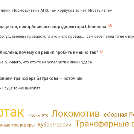
итники. Посмотрите на АПЗ. Там корпусов то нет. Играть нечем.
льщиков, оскорблявших спортдиректора Шевелева
оту Шевелёва провалом,то это и его провал......сам себе палец то не откуси
 Кисляка, почему он решил пробить именно так"
на бьющего, что кто-то не успел уйти с линии удара.
ловиям трансфера Батракова — источник
о Пруца точно выкупят
ртак
Локомотив
сборная Р
Рубин
РФС
Трансферные 
Кубок России
жные трансферы