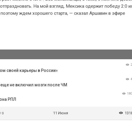
тпраздновать. На мой взгляд, Мексика одержит победу 2:0 ил
, поэтому ждем хорошего старта, — сказал Аршавин в эфире
ом своей карьеры в России»
о еще не включил мозги после ЧМ
18
зона РПЛ
11 Июня
131
/ 0