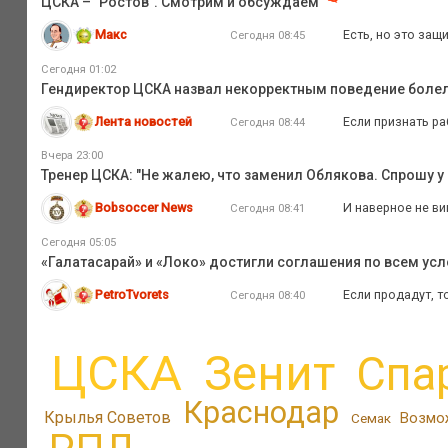
ЦСКА – "Ростов". Смотрим и обсуждаем
Макс
Есть, но это защ
Сегодня 08:45
Сегодня 01:02
Гендиректор ЦСКА назвал некорректным поведение боле
Лента новостей
Если признать раб
Сегодня 08:44
Вчера 23:00
Тренер ЦСКА: "Не жалею, что заменил Облякова. Спрошу у
Bobsoccer News
И наверное не ви
Сегодня 08:41
Сегодня 05:05
«Галатасарай» и «Локо» достигли соглашения по всем ус
PetroTvorets
Если продадут, т
Сегодня 08:40
ЦСКА
Зенит
Спа
Краснодар
Крылья Советов
Возмо
Семак