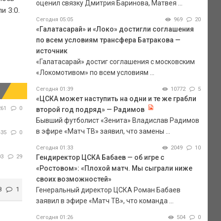
оценил связку Дмитрия Баринова, Матвея ...
и 3:0.
Сегодня 05:05
969
20
«Галатасарай» и «Локо» достигли соглашения
по всем условиям трансфера Батракова —
источник
«Галатасарай» достиг соглашения с московским
«Локомотивом» по всем условиям ...
Сегодня 01:39
10772
5
«ЦСКА может наступить на одни и те же грабли
261
0
второй год подряд» — Радимов
Бывший футболист «Зенита» Владислав Радимов
в эфире «Матч ТВ» заявил, что замены ...
435
0
Сегодня 01:33
2049
10
03
29
Гендиректор ЦСКА Бабаев — об игре с
«Ростовом»: «Плохой матч. Мы сыграли ниже
своих возможностей»
8
1
Генеральный директор ЦСКА Роман Бабаев
заявил в эфире «Матч ТВ», что команда ...
Сегодня 01:26
504
0