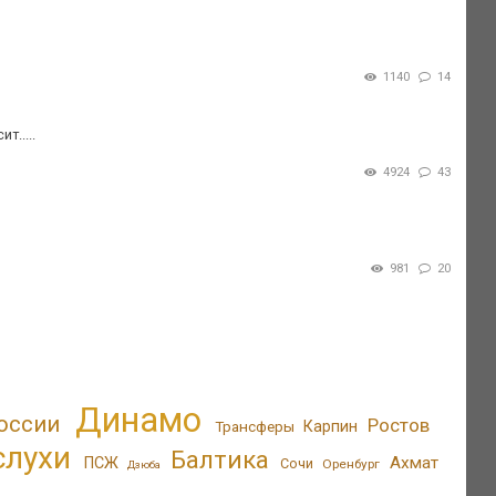
1140
14
т.....
4924
43
981
20
Динамо
оссии
Ростов
Трансферы
Карпин
слухи
Балтика
Ахмат
ПСЖ
Сочи
Оренбург
Дзюба