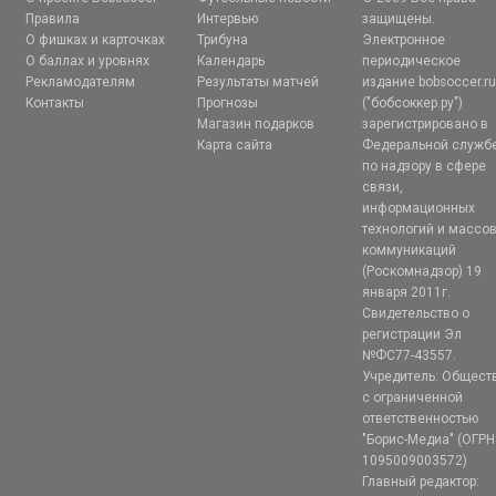
Правила
Интервью
защищены.
О фишках и карточках
Трибуна
Электронное
О баллах и уровнях
Календарь
периодическое
Рекламодателям
Результаты матчей
издание bobsoccer.r
Контакты
Прогнозы
("бобсоккер.ру")
Магазин подарков
зарегистрировано в
Карта сайта
Федеральной служб
по надзору в сфере
связи,
информационных
технологий и массо
коммуникаций
(Роскомнадзор) 19
января 2011г.
Свидетельство о
регистрации Эл
№ФС77-43557.
Учредитель: Общест
с ограниченной
ответственностью
"Борис-Медиа" (ОГРН
1095009003572)
Главный редактор: