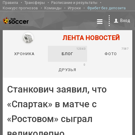
Правила
Трансферы
Расписание и результаты
Конкурс прогнозов
Команды
Игроки
Фрибет без депозита
Вход
ЛЕНТА НОВОСТЕЙ
12043
7587
ХРОНИКА
БЛОГ
ФОТО
0
ДРУЗЬЯ
Станкович заявил, что
«Спартак» в матче с
«Ростовом» сыграл
великолепно