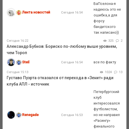
БаПселона-я
надеюсь это не
Лента новостей
Сегодня 16:54
ошибка,а для
форсу
бандитского
так написано))
Сегодня 16:22
325
2
Александр Бубнов: Бориско по-любому выше уровнем,
чем Тороп
Steil
все по факту
Сегодня 16:54
Сегодня 15:13
1024
13
Густаво Пуэрта отказался от перехода в «Зенит» ради
клуба АПЛ - источник
Петербургский
клуб
интересовался
футболистом,
Renegade
но не направил
Сегодня 16:53
«Расингу»
финального