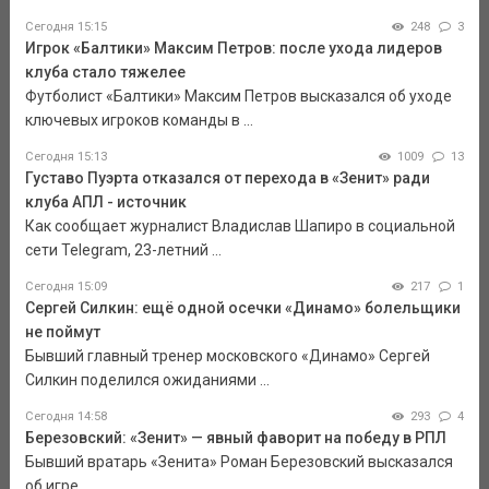
Сегодня 15:15
248
3
Игрок «Балтики» Максим Петров: после ухода лидеров
клуба стало тяжелее
Футболист «Балтики» Максим Петров высказался об уходе
ключевых игроков команды в ...
Сегодня 15:13
1009
13
Густаво Пуэрта отказался от перехода в «Зенит» ради
клуба АПЛ - источник
Как сообщает журналист Владислав Шапиро в социальной
сети Telegram, 23-летний ...
Сегодня 15:09
217
1
Сергей Силкин: ещё одной осечки «Динамо» болельщики
не поймут
Бывший главный тренер московского «Динамо» Сергей
Силкин поделился ожиданиями ...
Сегодня 14:58
293
4
Березовский: «Зенит» — явный фаворит на победу в РПЛ
Бывший вратарь «Зенита» Роман Березовский высказался
об игре ...