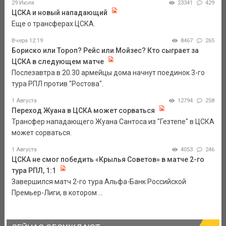
29 Июля
23341
429
ЦСКА и новый нападающий
Еще о трансферах ЦСКА.
Вчера 12:19
8467
265
Бориско или Тороп? Рейс или Мойзес? Кто сыграет за
ЦСКА в следующем матче
Послезавтра в 20.30 армейцы дома начнут поединок 3-го
тура РПЛ против "Ростова".
1 Августа
12794
258
Переход Жуана в ЦСКА может сорваться
Трансфер нападающего Жуана Сантоса из "Гезтепе" в ЦСКА
может сорваться.
1 Августа
4053
246
ЦСКА не смог победить «Крылья Советов» в матче 2-го
тура РПЛ, 1:1
Завершился матч 2-го тура Альфа-Банк Российской
Премьер-Лиги, в котором ...