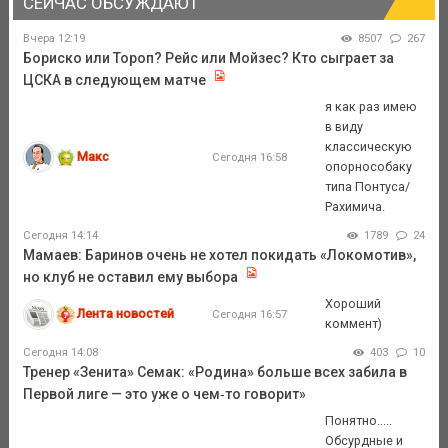
СЕЙЧАС ОБСУЖДАЮТ
Вчера 12:19
8507
267
Бориско или Тороп? Рейс или Мойзес? Кто сыграет за
ЦСКА в следующем матче
я как раз имею
в виду
классическую
Макс
Сегодня 16:58
опорнособаку
типа Понтуса/
Рахимича.
Сегодня 14:14
1789
24
Мамаев: Баринов очень не хотел покидать «Локомотив»,
но клуб не оставил ему выбора
Хороший
Лента новостей
Сегодня 16:57
коммент)
Сегодня 14:08
403
10
Тренер «Зенита» Семак: «Родина» больше всех забила в
Первой лиге — это уже о чем‑то говорит»
Понятно.....
Обсурдные и