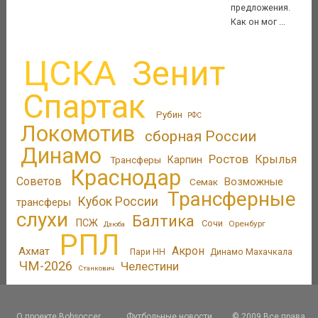
предложения.
Как он мог ...
ЦСКА
Зенит
Спартак
Рубин
РФС
Локомотив
сборная России
Динамо
Ростов
Крылья
Трансферы
Карпин
Краснодар
Советов
Возможные
Семак
Трансферные
Кубок России
трансферы
слухи
Балтика
ПСЖ
Сочи
Оренбург
Дзюба
РПЛ
Акрон
Ахмат
Пари НН
Динамо Махачкала
ЧМ-2026
Челестини
Станкович
О проекте Bobsoccer
Футбольные новости
© 2009 Все права