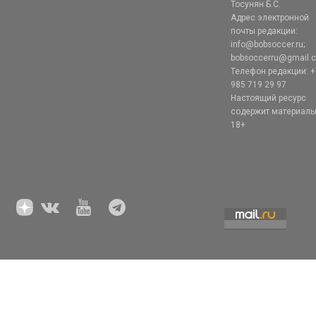
Тосунян Б.С.
Адрес электронной
почты редакции:
info@bobsoccer.ru;
bobsoccerru@gmail.
Телефон редакции: +
985 719 29 97
Настоящий ресурс
содержит материал
18+