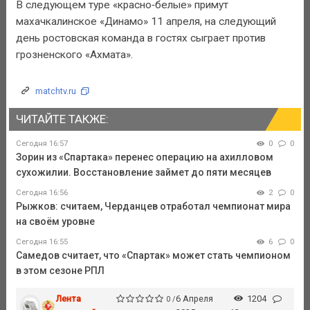
В следующем туре «красно‑белые» примут
махачкалинское «Динамо» 11 апреля, на следующий
день ростовская команда в гостях сыграет против
грозненского «Ахмата».
matchtv.ru
ЧИТАЙТЕ ТАКЖЕ:
Сегодня 16:57
0
0
Зорин из «Спартака» перенес операцию на ахилловом
сухожилии. Восстановление займет до пяти месяцев
Сегодня 16:56
2
0
Рыжков: считаем, Черданцев отработал чемпионат мира
на своём уровне
Сегодня 16:55
6
0
Самедов считает, что «Спартак» может стать чемпионом
в этом сезоне РПЛ
Лента
6 Апреля
1204
0 /