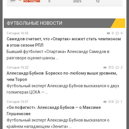
новостей
2025
12
0
ФУТБОЛЬНЫЕ НОВОСТИ
Сегодня 16:55
0
0
Самедов считает, что «Спартак» может стать чемпионом
в этом сезоне РПЛ
Бывший футболист «Спартака» Александр Самедов в
разговоре оценил шансы ...
Сегодня 16:22
312
2
Александр Бубнов: Бориско по-любому выше уровнем,
чем Тороп
Футбольный эксперт Александр Бубнов высказался о двух
голкиперах ЦСКА — ...
Сегодня 15:57
514
1
«Он пофигист». Александр Бубнов — о Максиме
Глушенкове
Футбольный эксперт Александр Бубнов высказался о
крайнем нападающем «Зенита» ...