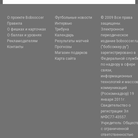
О проекте Bobsoccer
Футбольные новости
© 2009 Все права
Правила
Интервью
защищены.
О фишках и карточках
Трибуна
Электронное
О баллах и уровнях
Календарь
периодическое
Рекламодателям
Результаты матчей
издание bobsoccer.r
Контакты
Прогнозы
("бобсоккер.ру")
Магазин подарков
зарегистрировано в
Карта сайта
Федеральной служб
по надзору в сфере
связи,
информационных
технологий и массо
коммуникаций
(Роскомнадзор) 19
января 2011г.
Свидетельство о
регистрации Эл
№ФС77-43557.
Учредитель: Общест
с ограниченной
ответственностью