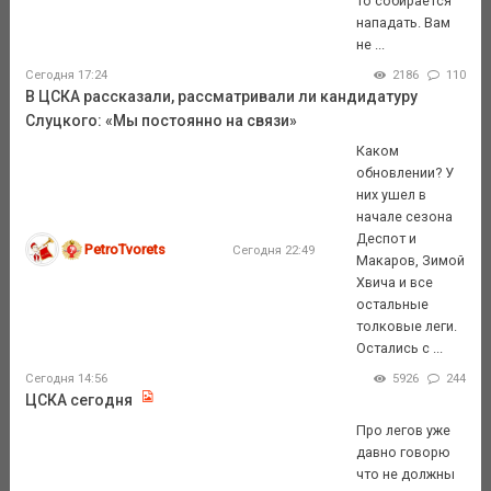
то собирается
нападать. Вам
не ...
Сегодня 17:24
2186
110
В ЦСКА рассказали, рассматривали ли кандидатуру
Слуцкого: «Мы постоянно на связи»
Каком
обновлении? У
них ушел в
начале сезона
Деспот и
PetroTvorets
Сегодня 22:49
Макаров, Зимой
Хвича и все
остальные
толковые леги.
Остались с ...
Сегодня 14:56
5926
244
ЦСКА сегодня
Про легов уже
давно говорю
что не должны