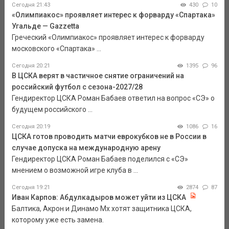
Сегодня 21:43
430
10
«Олимпиакос» проявляет интерес к форварду «Спартака»
Угальде — Gazzetta
Греческий «Олимпиакос» проявляет интерес к форварду
московского «Спартака» ...
Сегодня 20:21
1395
96
В ЦСКА верят в частичное снятие ограничений на
российский футбол с сезона-2027/28
Гендиректор ЦСКА Роман Бабаев ответил на вопрос «СЭ» о
будущем российского ...
Сегодня 20:19
1086
16
ЦСКА готов проводить матчи еврокубков не в России в
случае допуска на международную арену
Гендиректор ЦСКА Роман Бабаев поделился с «СЭ»
мнением о возможной игре клуба в ...
Сегодня 19:21
2874
87
Иван Карпов: Абдулкадыров может уйти из ЦСКА
Балтика, Акрон и Динамо Мх хотят защитника ЦСКА,
которому уже есть замена.