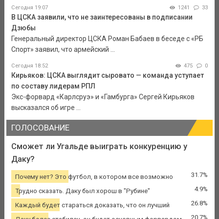
Сегодня 19:07
1241
33
В ЦСКА заявили, что не заинтересованы в подписании
Дзюбы
Генеральный директор ЦСКА Роман Бабаев в беседе с «РБ
Спорт» заявил, что армейский ...
Сегодня 18:52
475
0
Кирьяков: ЦСКА выглядит сыровато — команда уступает
по составу лидерам РПЛ
Экс-форвард «Карлсруэ» и «Гамбурга» Сергей Кирьяков
высказался об игре ...
ГОЛОСОВАНИЕ
Сможет ли Угальде выиграть конкуренцию у
Даку?
31.7%
Почему нет? Это футбол, в котором все возможно
4.9%
Трудно сказать. Даку был хорош в "Рубине"
26.8%
Каждый будет стараться доказать, что он лучший
20.7%