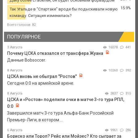
Даку более стабилен, он будет основным форвардом
15.9%
Так Угальде в "Спартаке" вроде бы подыскивали новую
команду. Ситуация изменилась?
Всего голосов: 82
ПОПУЛЯРНОЕ
3 Августа
16078
441
Почему ЦСКА отказался от трансфера Жуана
Данные Bobsoccer.
8 Августа
10260
392
ЦСКА вновь не обыграл "Ростов"
Сегодня 0:0 на армейской арене.
8 Августа
3837
315
ЦСКА и «Ростов» поделили очки в матче 3-го тура РПЛ,
0:0
Завершился матч 3-го тура Альфа-Банк Российской
Премьер-Лиги, в котором ...
6 Августа
9961
286
Бориско или Тороп? Рейс или Мойзес? Кто сыграет за