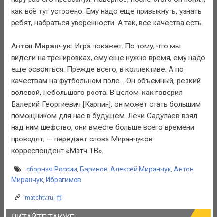
как всё тут устроено. Ему надо еще привыкнуть, узнать
ребят, набраться уверенности. А так, все качества есть.
Антон Миранчук:
Игра покажет. По тому, что мы
видели на тренировках, ему еще нужно время, ему надо
еще освоиться. Прежде всего, в коллективе. А по
качествам на футбольном поле… Он объемный, резкий,
волевой, небольшого роста. В целом, как говорил
Валерий Георгиевич [Карпин], он может стать большим
помощником для нас в будущем. Лечи Садулаев взял
над ним шефство, они вместе больше всего времени
проводят, — передает слова Миранчуков
корреспондент «Матч ТВ».
сборная России
,
Баринов
,
Алексей Миранчук
,
Антон
Миранчук
,
Ибрагимов
matchtv.ru