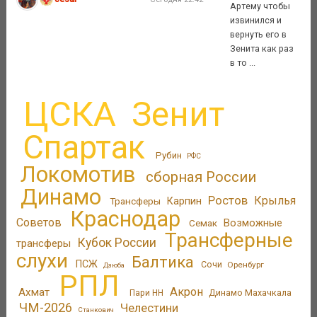
Артему чтобы
извинился и
вернуть его в
Зенита как раз
в то ...
ЦСКА
Зенит
Спартак
Рубин
РФС
Локомотив
сборная России
Динамо
Ростов
Крылья
Трансферы
Карпин
Краснодар
Советов
Возможные
Семак
Трансферные
Кубок России
трансферы
слухи
Балтика
ПСЖ
Сочи
Оренбург
Дзюба
РПЛ
Акрон
Ахмат
Динамо Махачкала
Пари НН
ЧМ-2026
Челестини
Станкович