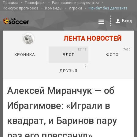
Правила
Трансферы
Расписание и результаты
Конкурс прогнозов
Команды
Игроки
Фрибет без депозита
Вход
ЛЕНТА НОВОСТЕЙ
12119
7620
ХРОНИКА
БЛОГ
ФОТО
0
ДРУЗЬЯ
Алексей Миранчук — об
Ибрагимове: «Играли в
квадрат, и Баринов пару
раз его прессанул»