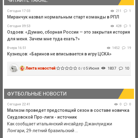
ЧИТАЙТЕ ТАКЖЕ:
Сегодня 17:03
211
1
Миранчук назвал нормальным старт команды в РПЛ
Сегодня 09:53
428
1
Оздоев: «Думаю, сборная России — это закрытая история
для меня. Зачем мне туда ехать?»
Вчера 16:51
1452
19
Кузнецов: «Баринов не вписывается в игру ЦСКА»
Лента новостей
5 Июня
1837
10
0 / 0
ФУТБОЛЬНЫЕ НОВОСТИ
Сегодня 22:41
0
0
Малком проведет предстоящий сезон в составе новичка
Саудовской Про-лиги - источник
Как сообщает итальянский инсайдер Джанлуиджи
Лонгари, 29-летний бразильский ...