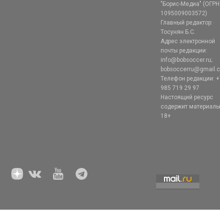
"Борис-Медиа" (ОГРН
1095009003572)
Главный редактор:
Тосунян Б.С.
Адрес электронной
почты редакции:
info@bobsoccer.ru;
bobsoccerru@gmail.
Телефон редакции: +
985 719 29 97
Настоящий ресурс
содержит материал
18+