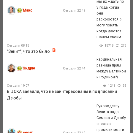
мы их ждать по
3 года когда
Макс
Сегодня 22:49
они
раскроются. Я
могу понять
когда даются
шансы своим ...
Сегодня 08:15
15718
275
"Зенит", что это было
кардинальная
разница прям
Эндрю
Сегодня 22:44
между Балтикой
и Родиной?)
Сегодня 19:07
1241
33
В ЦСКА заявили, что не заинтересованы в подписании
Дзюбы
Руководству
Зенита надо
Семака и Дзюбу
свести и
промыть мозги
cesar
Сегодня 22:42