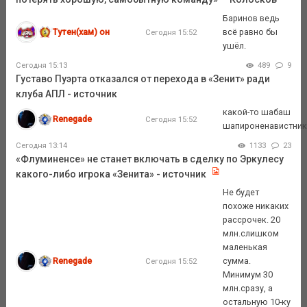
Баринов ведь
Тутен(хам) он
всё равно бы
Сегодня 15:52
ушёл.
Сегодня 15:13
489
9
Густаво Пуэрта отказался от перехода в «Зенит» ради
клуба АПЛ - источник
какой-то шабаш
Renegade
Сегодня 15:52
шапироненавистник
Сегодня 13:14
1133
23
«Флуминенсе» не станет включать в сделку по Эркулесу
какого-либо игрока «Зенита» - источник
Не будет
похоже никаких
рассрочек. 20
млн.слишком
маленькая
Renegade
сумма.
Сегодня 15:52
Минимум 30
млн.сразу, а
остальную 10-ку