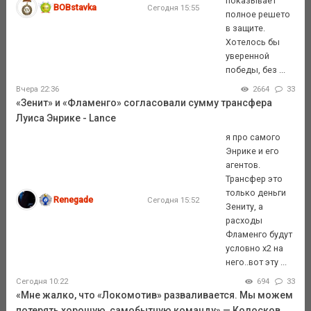
показывает
BOBstavka
Сегодня 15:55
полное решето
в защите.
Хотелось бы
уверенной
победы, без ...
Вчера 22:36
2664
33
«Зенит» и «Фламенго» согласовали сумму трансфера
Луиса Энрике - Lance
я про самого
Энрике и его
агентов.
Трансфер это
только деньги
Renegade
Сегодня 15:52
Зениту, а
расходы
Фламенго будут
условно х2 на
него..вот эту ...
Сегодня 10:22
694
33
«Мне жалко, что «Локомотив» разваливается. Мы можем
потерять хорошую, самобытную команду» — Колосков