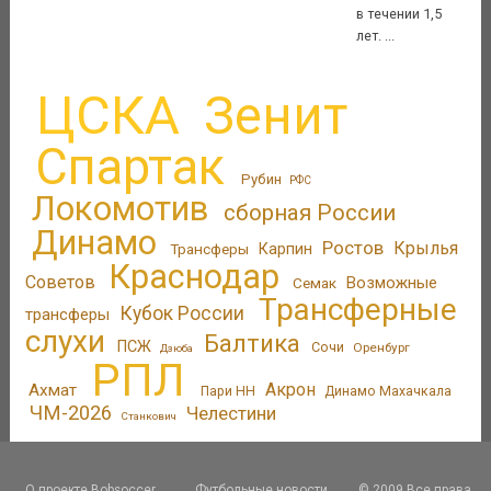
в течении 1,5
лет. ...
ЦСКА
Зенит
Спартак
Рубин
РФС
Локомотив
сборная России
Динамо
Ростов
Крылья
Трансферы
Карпин
Краснодар
Советов
Возможные
Семак
Трансферные
Кубок России
трансферы
слухи
Балтика
ПСЖ
Сочи
Оренбург
Дзюба
РПЛ
Акрон
Ахмат
Пари НН
Динамо Махачкала
ЧМ-2026
Челестини
Станкович
О проекте Bobsoccer
Футбольные новости
© 2009 Все права