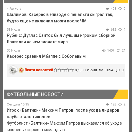
4 Августа
408
0
Шалимов: Касерес в эпизоде с пенальти сыграл так,
будто еще не включил мозги после ЧМ
31 Июля
612
4
Рубенс: Дуглас Сантос был лучшим игроком сборной
Бразилии на чемпионате мира
30 Июля
1407
24
Касерес сравнил Мбаппе с Соболевым
Лента новостей
11 Июня
1094
0
0 / 0
ФУТБОЛЬНЫЕ НОВОСТИ
Сегодня 15:15
128
2
Игрок «Балтики» Максим Петров: после ухода лидеров
клуба стало тяжелее
Футболист «Балтики» Максим Петров высказался об уходе
ключевых игроков команды в ...