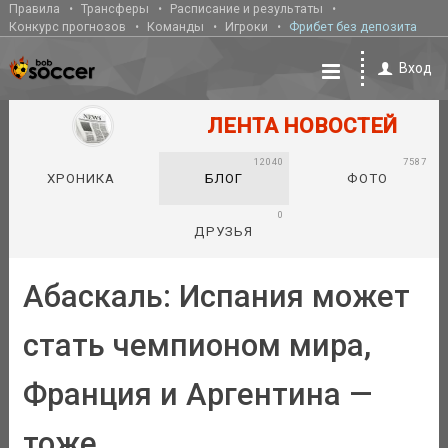
Правила
Трансферы
Расписание и результаты
Конкурс прогнозов
Команды
Игроки
Фрибет без депозита
Вход
ЛЕНТА НОВОСТЕЙ
12040
7587
ХРОНИКА
БЛОГ
ФОТО
0
ДРУЗЬЯ
Абаскаль: Испания может
стать чемпионом мира,
Франция и Аргентина —
тоже