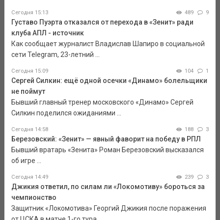
Сегодня 15:13
489
9
Густаво Пуэрта отказался от перехода в «Зенит» ради
клуба АПЛ - источник
Как сообщает журналист Владислав Шапиро в социальной
сети Telegram, 23-летний ...
Сегодня 15:09
104
1
Сергей Силкин: ещё одной осечки «Динамо» болельщики
не поймут
Бывший главный тренер московского «Динамо» Сергей
Силкин поделился ожиданиями ...
Сегодня 14:58
188
3
Березовский: «Зенит» — явный фаворит на победу в РПЛ
Бывший вратарь «Зенита» Роман Березовский высказался
об игре ...
Сегодня 14:49
239
3
Джикия ответил, по силам ли «Локомотиву» бороться за
чемпионство
Защитник «Локомотива» Георгий Джикия после поражения
от ЦСКА в матче 1-го тура ...