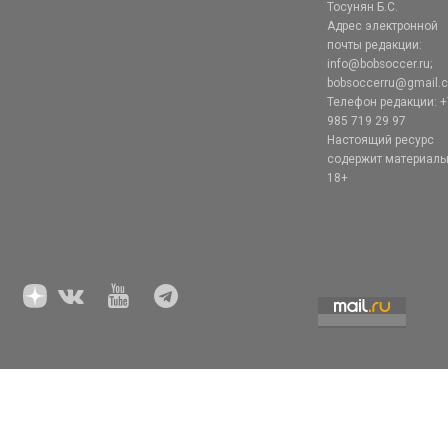
Тосунян Б.С.
Адрес электронной
почты редакции:
info@bobsoccer.ru;
bobsoccerru@gmail.
Телефон редакции: +
985 719 29 97
Настоящий ресурс
содержит материал
18+