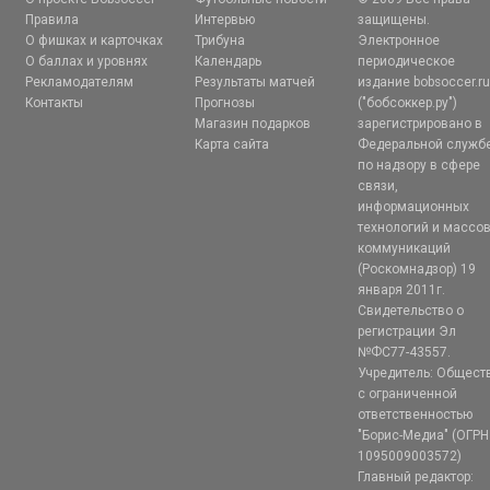
Правила
Интервью
защищены.
О фишках и карточках
Трибуна
Электронное
О баллах и уровнях
Календарь
периодическое
Рекламодателям
Результаты матчей
издание bobsoccer.r
Контакты
Прогнозы
("бобсоккер.ру")
Магазин подарков
зарегистрировано в
Карта сайта
Федеральной служб
по надзору в сфере
связи,
информационных
технологий и массо
коммуникаций
(Роскомнадзор) 19
января 2011г.
Свидетельство о
регистрации Эл
№ФС77-43557.
Учредитель: Общест
с ограниченной
ответственностью
"Борис-Медиа" (ОГРН
1095009003572)
Главный редактор: