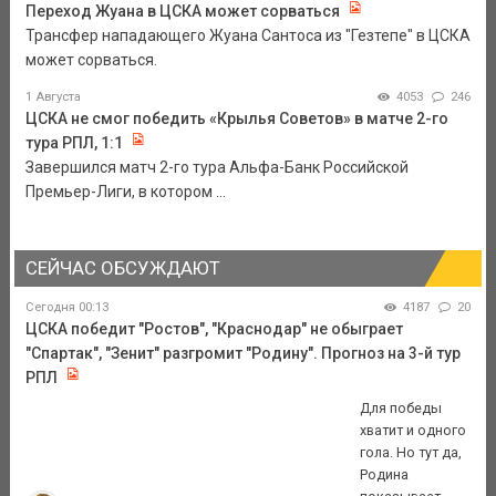
Переход Жуана в ЦСКА может сорваться
Трансфер нападающего Жуана Сантоса из "Гезтепе" в ЦСКА
может сорваться.
1 Августа
4053
246
ЦСКА не смог победить «Крылья Советов» в матче 2-го
тура РПЛ, 1:1
Завершился матч 2-го тура Альфа-Банк Российской
Премьер-Лиги, в котором ...
СЕЙЧАС ОБСУЖДАЮТ
Сегодня 00:13
4187
20
ЦСКА победит "Ростов", "Краснодар" не обыграет
"Спартак", "Зенит" разгромит "Родину". Прогноз на 3-й тур
РПЛ
Для победы
хватит и одного
гола. Но тут да,
Родина