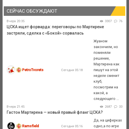
СЕЙЧАС ОБСУЖДАЮТ
Вчера 20:35
3307
76
ЦСКА ищет форварда: переговоры по Мартирене
застряли, сделка с «Бокой» сорвалась
Жуаном
закончили, но
поменяли
решение,
Мартирена как
PetroTvorets
пишут на этой
Сегодня 05:18
неделе сменит
клуб,
посмотрим на
какой, а
следующего ...
Вчера 21:45
2687
33
Гастон Мартирена — новый правый фланг ЦСКА?
Да, на циферках
Ramsfield
одно,а по игре
Сегодня 05:16