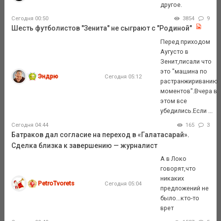
другое.
Сегодня 00:50
3854
9
Шесть футболистов "Зенита" не сыграют с "Родиной"
Перед приходом
Аугусто в
Зенит,писали что
это "машина по
Эндрю
Сегодня 05:12
растранжириванию
моментов".Вчера в
этом все
убедились.Если ...
Сегодня 04:44
165
3
Батраков дал согласие на переход в «Галатасарай».
Сделка близка к завершению — журналист
А в Локо
говорят,что
никаких
PetroTvorets
Сегодня 05:04
предложений не
было...кто-то
врет