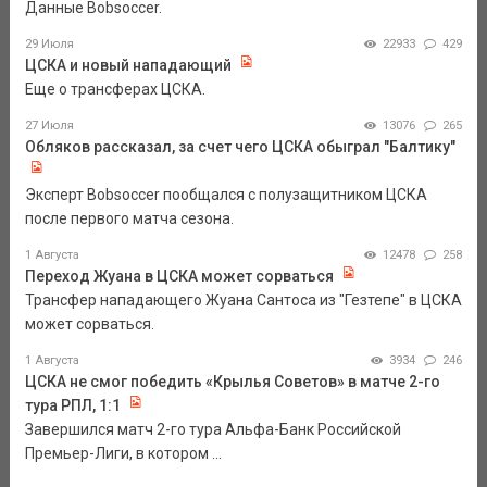
Данные Bobsoccer.
29 Июля
22933
429
ЦСКА и новый нападающий
Еще о трансферах ЦСКА.
27 Июля
13076
265
Обляков рассказал, за счет чего ЦСКА обыграл "Балтику"
Эксперт Bobsoccer пообщался с полузащитником ЦСКА
после первого матча сезона.
1 Августа
12478
258
Переход Жуана в ЦСКА может сорваться
Трансфер нападающего Жуана Сантоса из "Гезтепе" в ЦСКА
может сорваться.
1 Августа
3934
246
ЦСКА не смог победить «Крылья Советов» в матче 2-го
тура РПЛ, 1:1
Завершился матч 2-го тура Альфа-Банк Российской
Премьер-Лиги, в котором ...