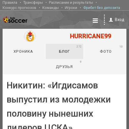
Правила
Трансферы
Расписание и результаты
Конкурс прогнозов
Команды
Игроки
Фрибет без депозита
Вход
HURRICANE99
272
10
ХРОНИКА
БЛОГ
ФОТО
9
ДРУЗЬЯ
Никитин: «Игдисамов
выпустил из молодежки
половину нынешних
лидеров ЦСКА»