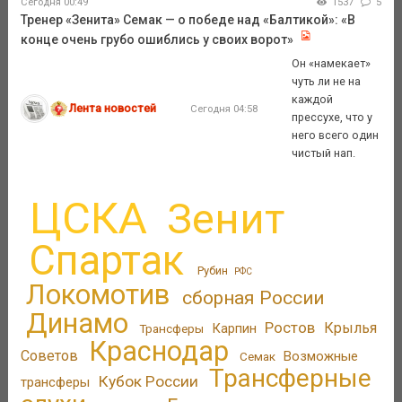
Сегодня 00:49
1537
5
Тренер «Зенита» Семак — о победе над «Балтикой»: «В
конце очень грубо ошиблись у своих ворот»
Он «намекает»
чуть ли не на
каждой
Лента новостей
Сегодня 04:58
прессухе, что у
него всего один
чистый нап.
ЦСКА
Зенит
Спартак
Рубин
РФС
Локомотив
сборная России
Динамо
Ростов
Крылья
Трансферы
Карпин
Краснодар
Советов
Возможные
Семак
Трансферные
Кубок России
трансферы