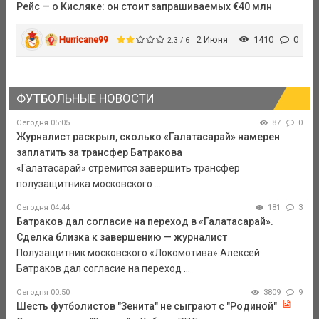
Рейс — о Кисляке: он стоит запрашиваемых €40 млн
Hurricane99
2 Июня
1410
0
2.3 / 6
ФУТБОЛЬНЫЕ НОВОСТИ
Сегодня 05:05
87
0
Журналист раскрыл, сколько «Галатасарай» намерен
заплатить за трансфер Батракова
«Галатасарай» стремится завершить трансфер
полузащитника московского ...
Сегодня 04:44
181
3
Батраков дал согласие на переход в «Галатасарай».
Сделка близка к завершению — журналист
Полузащитник московского «Локомотива» Алексей
Батраков дал согласие на переход ...
Сегодня 00:50
3809
9
Шесть футболистов "Зенита" не сыграют с "Родиной"