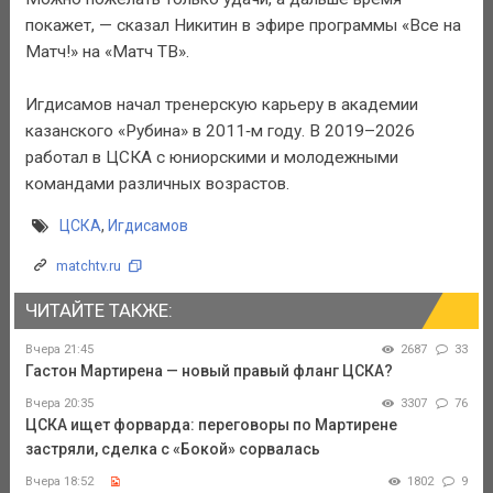
покажет, — сказал Никитин в эфире программы «Все на
Матч!» на «Матч ТВ».
Игдисамов начал тренерскую карьеру в академии
казанского «Рубина» в 2011‑м году. В 2019–2026
работал в ЦСКА с юниорскими и молодежными
командами различных возрастов.
ЦСКА
,
Игдисамов
matchtv.ru
ЧИТАЙТЕ ТАКЖЕ:
Вчера 21:45
2687
33
Гастон Мартирена — новый правый фланг ЦСКА?
Вчера 20:35
3307
76
ЦСКА ищет форварда: переговоры по Мартирене
застряли, сделка с «Бокой» сорвалась
Вчера 18:52
1802
9