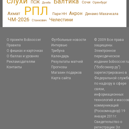
слухи
Балтика
ПСЖ
Сочи
Оренбург
Дзюба
РПЛ
Акрон
Ахмат
Пари НН
Динамо Махачкала
ЧМ-2026
Челестини
Станкович
О проекте Bobsoccer
Футбольные новости
© 2009 Все права
Правила
Интервью
защищены.
О фишках и карточках
Трибуна
Электронное
О баллах и уровнях
Календарь
периодическое
Рекламодателям
Результаты матчей
издание bobsoccer.r
Контакты
Прогнозы
("бобсоккер.ру")
Магазин подарков
зарегистрировано в
Карта сайта
Федеральной служб
по надзору в сфере
связи,
информационных
технологий и массо
коммуникаций
(Роскомнадзор) 19
января 2011г.
Свидетельство о
регистрации Эл