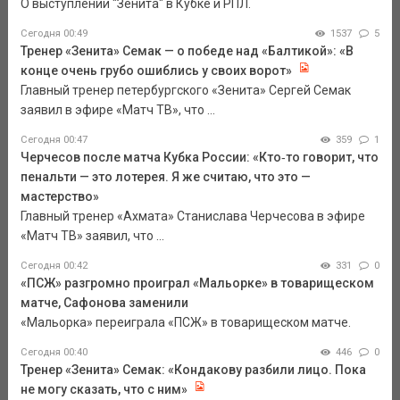
О выступлении "Зенита" в Кубке и РПЛ.
Сегодня 00:49
1537
5
Тренер «Зенита» Семак — о победе над «Балтикой»: «В
конце очень грубо ошиблись у своих ворот»
Главный тренер петербургского «Зенита» Сергей Семак
заявил в эфире «Матч ТВ», что ...
Сегодня 00:47
359
1
Черчесов после матча Кубка России: «Кто‑то говорит, что
пенальти — это лотерея. Я же считаю, что это —
мастерство»
Главный тренер «Ахмата» Станислава Черчесова в эфире
«Матч ТВ» заявил, что ...
Сегодня 00:42
331
0
«ПСЖ» разгромно проиграл «Мальорке» в товарищеском
матче, Сафонова заменили
«Мальорка» переиграла «ПСЖ» в товарищеском матче.
Сегодня 00:40
446
0
Тренер «Зенита» Семак: «Кондакову разбили лицо. Пока
не могу сказать, что с ним»