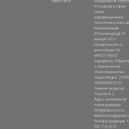
Карта сайта
Федеральной служб
по надзору в сфере
связи,
информационных
технологий и массо
коммуникаций
(Роскомнадзор) 19
января 2011г.
Свидетельство о
регистрации Эл
№ФС77-43557.
Учредитель: Общест
с ограниченной
ответственностью
"Борис-Медиа" (ОГРН
1095009003572)
Главный редактор:
Тосунян Б.С.
Адрес электронной
почты редакции:
info@bobsoccer.ru;
bobsoccerru@gmail.
Телефон редакции: +
985 719 29 97