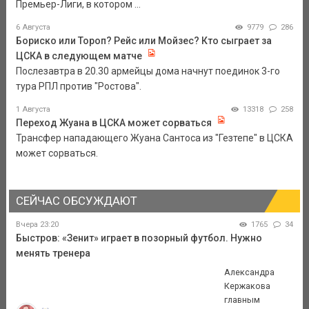
Премьер-Лиги, в котором ...
6 Августа
9779
286
Бориско или Тороп? Рейс или Мойзес? Кто сыграет за
ЦСКА в следующем матче
Послезавтра в 20.30 армейцы дома начнут поединок 3-го
тура РПЛ против "Ростова".
1 Августа
13318
258
Переход Жуана в ЦСКА может сорваться
Трансфер нападающего Жуана Сантоса из "Гезтепе" в ЦСКА
может сорваться.
СЕЙЧАС ОБСУЖДАЮТ
Вчера 23:20
1765
34
Быстров: «Зенит» играет в позорный футбол. Нужно
менять тренера
Александра
Кержакова
главным