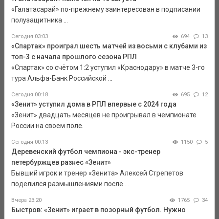
«Галатасарай» по-прежнему заинтересован в подписании
полузащитника ...
Сегодня 03:03
694
13
«Спартак» проиграл шесть матчей из восьми с клубами из
топ-3 с начала прошлого сезона РПЛ
«Спартак» со счётом 1:2 уступил «Краснодару» в матче 3-го
тура Альфа-Банк Российской ...
Сегодня 00:18
695
12
«Зенит» уступил дома в РПЛ впервые с 2024 года
«Зенит» двадцать месяцев не проигрывал в чемпионате
России на своем поле.
Сегодня 00:13
1150
5
Деревенский футбол чемпиона - экс-тренер
петербуржцев разнес «Зенит»
Бывший игрок и тренер «Зенита» Алексей Стрепетов
поделился размышлениями после ...
Вчера 23:20
1765
34
Быстров: «Зенит» играет в позорный футбол. Нужно