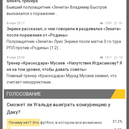
менять тренера
Бывший полузащитник «Зенита» Владимир Быстров
высказался о поражении ...
Вчера 23:17
1251
31
Энрике рассказал, о чем говорили в раздевалке «Зенита»
после поражения от «Родины»
Полузащитник «Зенита» Луис Энрике после матча 3-го тура
РПЛ против «Родины» (1:2) ...
Вчера 23:02
1611
10
Тренер «Краснодара» Мусаев: «Напутствие Игдисамову? Я
не на том уровне, чтобы давать советы»
Главный тренер «Краснодара» Мурад Мусаев заявил, что
считает некорректным ...
ГОЛОСОВАНИЕ
Сможет ли Угальде выиграть конкуренцию у
Даку?
31.2%
Почему нет? Это футбол, в котором все возможно