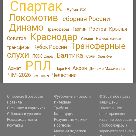
Спартак
Рубин
РФС
Локомотив
сборная России
Динамо
Ростов
Крылья
Трансферы
Карпин
Краснодар
Советов
Возможные
Семак
Трансферные
Кубок России
трансферы
слухи
Балтика
ПСЖ
Сочи
Оренбург
Дзюба
РПЛ
Акрон
Ахмат
Динамо Махачкала
Пари НН
ЧМ-2026
Челестини
Станкович
О проекте Bobsoccer
Футбольные новости
© 2009 Все права
Правила
Интервью
защищены.
О фишках и карточках
Трибуна
Электронное
О баллах и уровнях
Календарь
периодическое
Рекламодателям
Результаты матчей
издание bobsoccer.r
Контакты
Прогнозы
("бобсоккер.ру")
Магазин подарков
зарегистрировано в