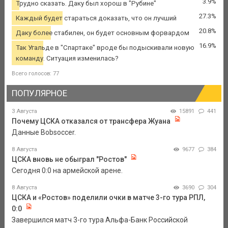
3.9%
Трудно сказать. Даку был хорош в "Рубине"
27.3%
Каждый будет стараться доказать, что он лучший
20.8%
Даку более стабилен, он будет основным форвардом
16.9%
Так Угальде в "Спартаке" вроде бы подыскивали новую
команду. Ситуация изменилась?
Всего голосов: 77
ПОПУЛЯРНОЕ
3 Августа
15891
441
Почему ЦСКА отказался от трансфера Жуана
Данные Bobsoccer.
8 Августа
9677
384
ЦСКА вновь не обыграл "Ростов"
Сегодня 0:0 на армейской арене.
8 Августа
3690
304
ЦСКА и «Ростов» поделили очки в матче 3-го тура РПЛ,
0:0
Завершился матч 3-го тура Альфа-Банк Российской