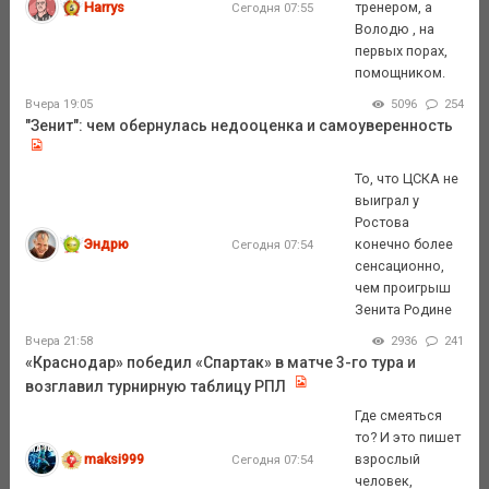
Harrys
тренером, а
Сегодня 07:55
Володю , на
первых порах,
помощником.
Вчера 19:05
5096
254
"Зенит": чем обернулась недооценка и самоуверенность
То, что ЦСКА не
выиграл у
Ростова
Эндрю
конечно более
Сегодня 07:54
сенсационно,
чем проигрыш
Зенита Родине
Вчера 21:58
2936
241
«Краснодар» победил «Спартак» в матче 3-го тура и
возглавил турнирную таблицу РПЛ
Где смеяться
то? И это пишет
maksi999
взрослый
Сегодня 07:54
человек,