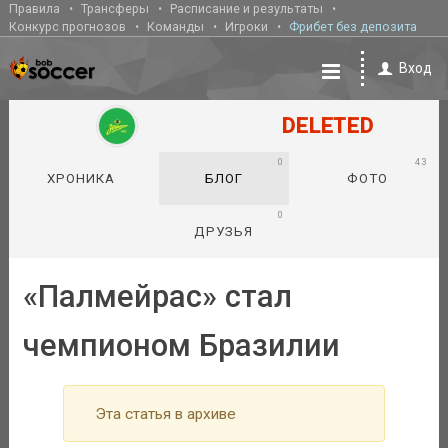
Правила
Трансферы
Расписание и результаты
Конкурс прогнозов
Команды
Игроки
Фрибет без депозита
Вход
DELETED
0
43
ХРОНИКА
БЛОГ
ФОТО
0
ДРУЗЬЯ
«Палмейрас» стал
чемпионом Бразилии
Эта статья в архиве