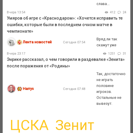
слава...
Вчера 13:54
412
24
Умяров об игре с «Краснодаром»: «Хочется исправить те
ошибки, которые были в последнем очном матче в
чемпионате»
Вряд ли так
Лента новостей
Сегодня 07:54
скажут уже
Вчера 23:17
1251
31
Энрике рассказал, о чем говорили в раздевалке «Зенита»
после поражения от «Родины»
Так, достаточно
не играть
половине
Harrys
Сегодня 07:48
игроков.
Остальные не
вывезут.
ЦСКА
Зенит