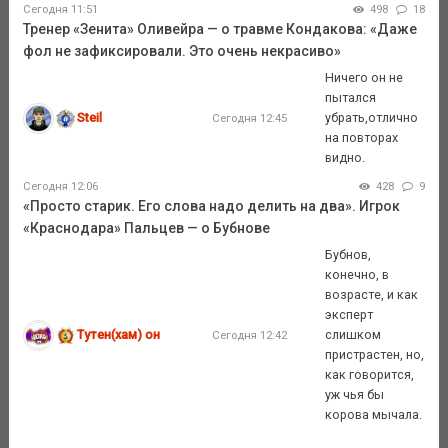
Сегодня 11:51
498
18
Тренер «Зенита» Оливейра — о травме Кондакова: «Даже
фол не зафиксировали. Это очень некрасиво»
Ничего он не
пытался
Steil
убрать,отлично
Сегодня 12:45
на повторах
видно.
Сегодня 12:06
428
9
«Просто старик. Его слова надо делить на два». Игрок
«Краснодара» Пальцев — о Бубнове
Бубнов,
конечно, в
возрасте, и как
эксперт
Тутен(хам) он
слишком
Сегодня 12:42
пристрастен, но,
как говорится,
уж чья бы
корова мычала.