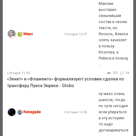
Максим
выставил
сильнейший
состав в своем
тексте, но,
Макс
босюсь, Алвеса
Сегодня 12:47
опять зачехлят
в пользу
Козлова, а
Рейеса в пользу
...
Сегодня 11:43
707
18
«Зенит» и «Фламенго» формализуют условия сделки по
трансферу Луиса Энрике - Globo
ну мало очень
шансов, тогда
по сути сегодня
Renegade
если упираться
Сегодня 12:46
в эту историю
то надо
договариваться