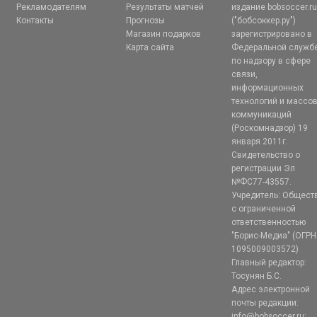
Рекламодателям
Результаты матчей
издание bobsoccer.r
Контакты
Прогнозы
("бобсоккер.ру")
Магазин подарков
зарегистрировано в
Карта сайта
Федеральной служб
по надзору в сфере
связи,
информационных
технологий и массо
коммуникаций
(Роскомнадзор) 19
января 2011г.
Свидетельство о
регистрации Эл
№ФС77-43557.
Учредитель: Общест
с ограниченной
ответственностью
"Борис-Медиа" (ОГРН
1095009003572)
Главный редактор:
Тосунян Б.С.
Адрес электронной
почты редакции:
info@bobsoccer.ru;