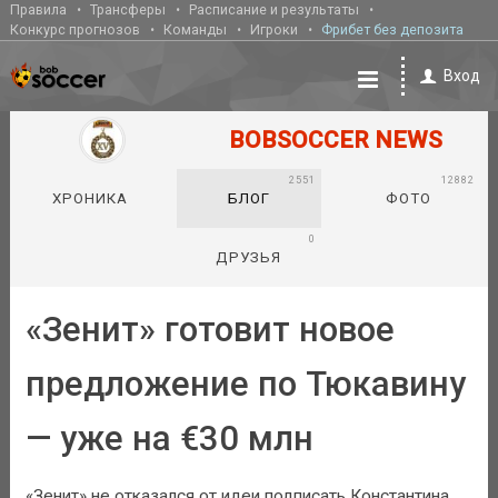
Правила
Трансферы
Расписание и результаты
Конкурс прогнозов
Команды
Игроки
Фрибет без депозита
Вход
BOBSOCCER NEWS
2551
12882
ХРОНИКА
БЛОГ
ФОТО
0
ДРУЗЬЯ
«Зенит» готовит новое
предложение по Тюкавину
— уже на €30 млн
«Зенит» не отказался от идеи подписать Константина