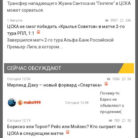
Трансфер нападающего Жуана Сантоса из "Гезтепе" в ЦСКА
может сорваться.
1 Августа
3957
246
ЦСКА не смог победить «Крылья Советов» в матче 2-го
тура РПЛ, 1:1
Завершился матч 2-го тура Альфа-Банк Российской
Премьер-Лиги, в котором ...
СЕЙЧАС ОБСУЖДАЮТ
Сегодня 12:06
1056
24
Мирлинд Даку — новый форвард «Спартака»
Почему-то
Барко не
maksi999
Сегодня 12:48
объявляют о
продлении(
Сегодня 12:19
783
35
Бориско или Тороп? Рейс или Мойзес? Кто сыграет за
ЦСКА в следующем матче