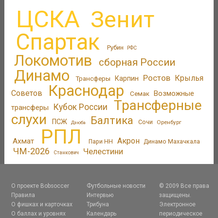
ЦСКА
Зенит
Спартак
Рубин
РФС
Локомотив
сборная России
Динамо
Ростов
Крылья
Трансферы
Карпин
Краснодар
Советов
Возможные
Семак
Трансферные
Кубок России
трансферы
слухи
Балтика
ПСЖ
Сочи
Оренбург
Дзюба
РПЛ
Акрон
Ахмат
Пари НН
Динамо Махачкала
ЧМ-2026
Челестини
Станкович
О проекте Bobsoccer
Футбольные новости
© 2009 Все права
Правила
Интервью
защищены.
О фишках и карточках
Трибуна
Электронное
О баллах и уровнях
Календарь
периодическое