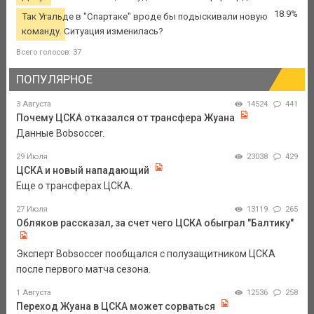
18.9%
Так Угальде в "Спартаке" вроде бы подыскивали новую
команду. Ситуация изменилась?
Всего голосов: 37
ПОПУЛЯРНОЕ
3 Августа
14524
441
Почему ЦСКА отказался от трансфера Жуана
Данные Bobsoccer.
29 Июля
23038
429
ЦСКА и новый нападающий
Еще о трансферах ЦСКА.
27 Июля
13119
265
Обляков рассказал, за счет чего ЦСКА обыграл "Балтику"
Эксперт Bobsoccer пообщался с полузащитником ЦСКА
после первого матча сезона.
1 Августа
12536
258
Переход Жуана в ЦСКА может сорваться