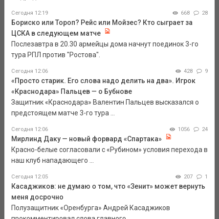
Сегодня 12:19
668
28
Бориско или Тороп? Рейс или Мойзес? Кто сыграет за
ЦСКА в следующем матче
Послезавтра в 20.30 армейцы дома начнут поединок 3-го
тура РПЛ против "Ростова".
Сегодня 12:06
428
9
«Просто старик. Его слова надо делить на два». Игрок
«Краснодара» Пальцев — о Бубнове
Защитник «Краснодара» Валентин Пальцев высказался о
предстоящем матче 3-го тура ...
Сегодня 12:06
1056
24
Мирлинд Даку — новый форвард «Спартака»
Красно-белые согласовали с «Рубином» условия перехода в
наш клуб нападающего ...
Сегодня 12:05
207
1
Касаджиков: не думаю о том, что «Зенит» может вернуть
меня досрочно
Полузащитник «Оренбурга» Андрей Касаджиков
прокомментировал слова главного ...