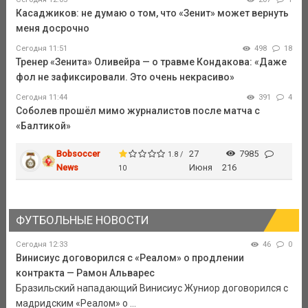
Касаджиков: не думаю о том, что «Зенит» может вернуть
меня досрочно
Сегодня 11:51
498
18
Тренер «Зенита» Оливейра — о травме Кондакова: «Даже
фол не зафиксировали. Это очень некрасиво»
Сегодня 11:44
391
4
Соболев прошёл мимо журналистов после матча с
«Балтикой»
Bobsoccer
27
7985
1.8 /
News
Июня
216
10
ФУТБОЛЬНЫЕ НОВОСТИ
Сегодня 12:33
46
0
Винисиус договорился с «Реалом» о продлении
контракта — Рамон Альварес
Бразильский нападающий Винисиус Жуниор договорился с
мадридским «Реалом» о ...