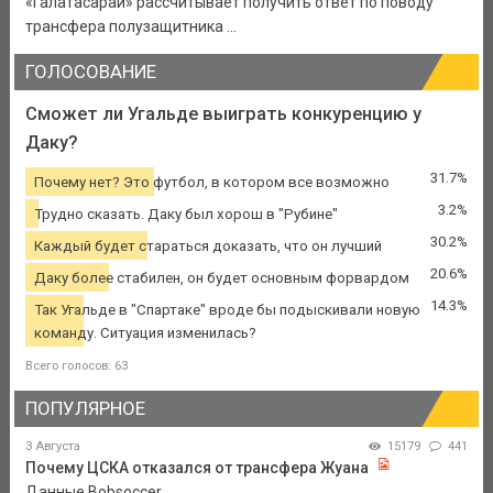
«Галатасарай» рассчитывает получить ответ по поводу
трансфера полузащитника ...
ГОЛОСОВАНИЕ
Сможет ли Угальде выиграть конкуренцию у
Даку?
31.7%
Почему нет? Это футбол, в котором все возможно
3.2%
Трудно сказать. Даку был хорош в "Рубине"
30.2%
Каждый будет стараться доказать, что он лучший
20.6%
Даку более стабилен, он будет основным форвардом
14.3%
Так Угальде в "Спартаке" вроде бы подыскивали новую
команду. Ситуация изменилась?
Всего голосов: 63
ПОПУЛЯРНОЕ
3 Августа
15179
441
Почему ЦСКА отказался от трансфера Жуана
Данные Bobsoccer.