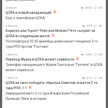
29 Июля
23532
429
ЦСКА и новый нападающий
Еще о трансферах ЦСКА.
6 Августа
9078
281
Бориско или Тороп? Рейс или Мойзес? Кто сыграет за
ЦСКА в следующем матче
Послезавтра в 20.30 армейцы дома начнут поединок 3-го
тура РПЛ против "Ростова".
1 Августа
12966
258
Переход Жуана в ЦСКА может сорваться
Трансфер нападающего Жуана Сантоса из "Гезтепе" в ЦСКА
может сорваться.
1 Августа
4110
246
ЦСКА не смог победить «Крылья Советов» в матче 2-го
тура РПЛ, 1:1
Завершился матч 2-го тура Альфа-Банк Российской
Премьер-Лиги, в котором ...