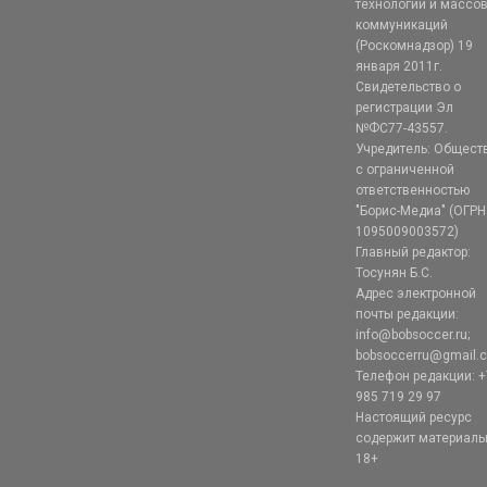
технологий и массо
коммуникаций
(Роскомнадзор) 19
января 2011г.
Свидетельство о
регистрации Эл
№ФС77-43557.
Учредитель: Общест
с ограниченной
ответственностью
"Борис-Медиа" (ОГРН
1095009003572)
Главный редактор:
Тосунян Б.С.
Адрес электронной
почты редакции:
info@bobsoccer.ru;
bobsoccerru@gmail.
Телефон редакции: +
985 719 29 97
Настоящий ресурс
содержит материал
18+