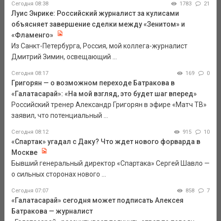
Сегодня 08:38
1783
21
Луис Энрике: Российский журналист за кулисами
объясняет завершение сделки между «Зенитом» и
«Фламенго»
Из Санкт-Петербурга, Россия, мой коллега-журналист
Дмитрий Зимин, освещающий ...
Сегодня 08:17
169
0
Григорян — о возможном переходе Батракова в
«Галатасарай»: «На мой взгляд, это будет шаг вперед»
Российский тренер Александр Григорян в эфире «Матч ТВ»
заявил, что потенциальный ...
Сегодня 08:12
915
10
«Спартак» угадал с Даку? Что ждет нового форварда в
Москве
Бывший генеральный директор «Спартака» Сергей Шавло —
о сильных сторонах нового ...
Сегодня 07:07
858
7
«Галатасарай» сегодня может подписать Алексея
Батракова — журналист