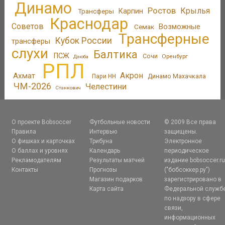
Динамо
Ростов
Крылья
Трансферы
Карпин
Краснодар
Советов
Возможные
Семак
Трансферные
Кубок России
трансферы
слухи
Балтика
ПСЖ
Сочи
Оренбург
Дзюба
РПЛ
Акрон
Ахмат
Пари НН
Динамо Махачкала
ЧМ-2026
Челестини
Станкович
О проекте Bobsoccer
Футбольные новости
© 2009 Все права
Правила
Интервью
защищены.
О фишках и карточках
Трибуна
Электронное
О баллах и уровнях
Календарь
периодическое
Рекламодателям
Результаты матчей
издание bobsoccer.r
Контакты
Прогнозы
("бобсоккер.ру")
Магазин подарков
зарегистрировано в
Карта сайта
Федеральной служб
по надзору в сфере
связи,
информационных