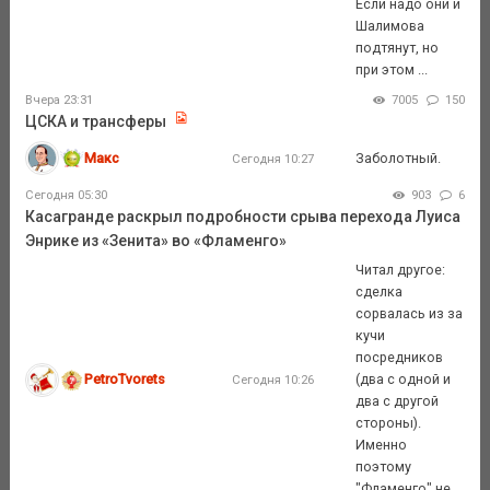
Если надо они и
Шалимова
подтянут, но
при этом ...
Вчера 23:31
7005
150
ЦСКА и трансферы
Макс
Заболотный.
Сегодня 10:27
Сегодня 05:30
903
6
Касагранде раскрыл подробности срыва перехода Луиса
Энрике из «Зенита» во «Фламенго»
Читал другое:
сделка
сорвалась из за
кучи
посредников
PetroTvorets
(два с одной и
Сегодня 10:26
два с другой
стороны).
Именно
поэтому
"Фламенго" не ...