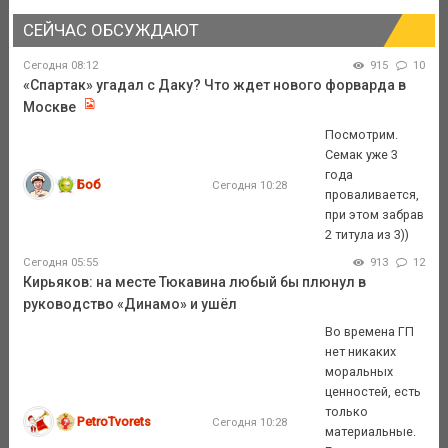
СЕЙЧАС ОБСУЖДАЮТ
Сегодня 08:12
915
10
«Спартак» угадал с Даку? Что ждет нового форварда в
Москве
Посмотрим.
Семак уже 3
года
Боб
Сегодня 10:28
проваливается,
при этом забрав
2 титула из 3))
Сегодня 05:55
913
12
Кирьяков: на месте Тюкавина любый бы плюнул в
руководство «Динамо» и ушёл
Во времена ГП
нет никаких
моральных
ценностей, есть
только
PetroTvorets
Сегодня 10:28
материальные.