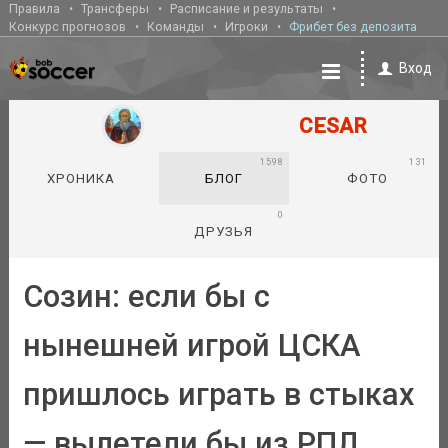
Правила
Трансферы
Расписание и результаты
Конкурс прогнозов
Команды
Игроки
Фрибет без депозита
Вход
CESAR
1598
131
ХРОНИКА
БЛОГ
ФОТО
0
ДРУЗЬЯ
Созин: если бы с
нынешней игрой ЦСКА
пришлось играть в стыках
— вылетели бы из РПЛ