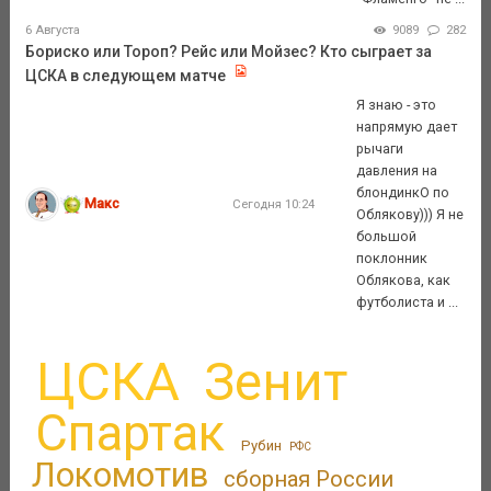
6 Августа
9089
282
Бориско или Тороп? Рейс или Мойзес? Кто сыграет за
ЦСКА в следующем матче
Я знаю - это
напрямую дает
рычаги
давления на
блондинкО по
Макс
Сегодня 10:24
Облякову))) Я не
большой
поклонник
Облякова, как
футболиста и ...
ЦСКА
Зенит
Спартак
Рубин
РФС
Локомотив
сборная России