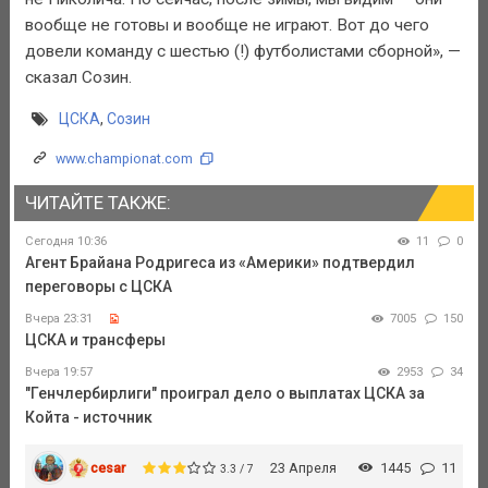
вообще не готовы и вообще не играют. Вот до чего
довели команду с шестью (!) футболистами сборной», —
сказал Созин.
ЦСКА
,
Созин
www.championat.com
ЧИТАЙТЕ ТАКЖЕ:
Сегодня 10:36
11
0
Агент Брайана Родригеса из «Америки» подтвердил
переговоры с ЦСКА
Вчера 23:31
7005
150
ЦСКА и трансферы
Вчера 19:57
2953
34
"Генчлербирлиги" проиграл дело о выплатах ЦСКА за
Койта - источник
cesar
23 Апреля
1445
11
3.3 / 7