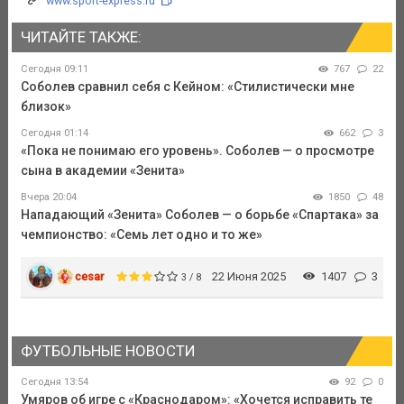
www.sport-express.ru
ЧИТАЙТЕ ТАКЖЕ:
Сегодня 09:11
767
22
Соболев сравнил себя с Кейном: «Стилистически мне
близок»
Сегодня 01:14
662
3
«Пока не понимаю его уровень». Соболев — о просмотре
сына в академии «Зенита»
Вчера 20:04
1850
48
Нападающий «Зенита» Соболев — о борьбе «Спартака» за
чемпионство: «Семь лет одно и то же»
cesar
22 Июня 2025
1407
3
3 / 8
ФУТБОЛЬНЫЕ НОВОСТИ
Сегодня 13:54
92
0
Умяров об игре с «Краснодаром»: «Хочется исправить те