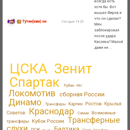
всегда есть
хотя бы. Вот
вышел Фиров и
что он сделал?
Тутен(хам) он
Сегодня 14:23
Мяч
заблокировал
после удара
Кисляка? Малой
даже не ...
ЦСКА
Зенит
Спартак
Рубин
РФС
Локомотив
сборная России
Динамо
Ростов
Крылья
Трансферы
Карпин
Краснодар
Советов
Возможные
Семак
Трансферные
Кубок России
трансферы
слухи
Балтика
ПСЖ
Сочи
Оренбург