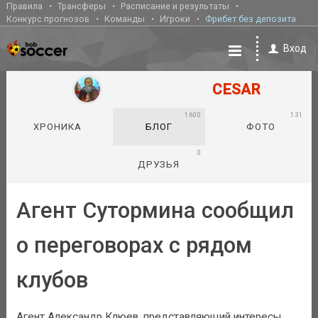
Правила
Трансферы
Расписание и результаты
Конкурс прогнозов
Команды
Игроки
Фрибет без депозита
Вход
CESAR
1600
131
ХРОНИКА
БЛОГ
ФОТО
0
ДРУЗЬЯ
Агент Сутормина сообщил
о переговорах с рядом
клубов
Агент Александр Клюев, представляющий интересы