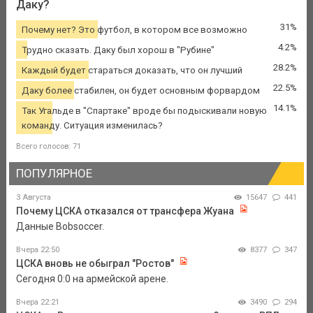
Даку?
31%
Почему нет? Это футбол, в котором все возможно
4.2%
Трудно сказать. Даку был хорош в "Рубине"
28.2%
Каждый будет стараться доказать, что он лучший
22.5%
Даку более стабилен, он будет основным форвардом
14.1%
Так Угальде в "Спартаке" вроде бы подыскивали новую
команду. Ситуация изменилась?
Всего голосов: 71
ПОПУЛЯРНОЕ
3 Августа
15647
441
Почему ЦСКА отказался от трансфера Жуана
Данные Bobsoccer.
Вчера 22:50
8377
347
ЦСКА вновь не обыграл "Ростов"
Сегодня 0:0 на армейской арене.
Вчера 22:21
3490
294