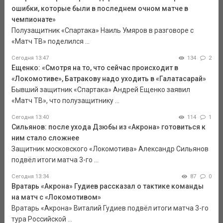
ошибки, которые были в последнем очном матче в
чемпионате»
Полузащитник «Спартака» Наиль Умяров в разговоре с
«Матч ТВ» поделился ...
Сегодня 13:47
134
2
Ещенко: «Смотря на то, что сейчас происходит в
«Локомотиве», Батракову надо уходить в «Галатасарай»
Бывший защитник «Спартака» Андрей Ещенко заявил
«Матч ТВ», что полузащитнику ...
Сегодня 13:40
114
1
Сильянов: после ухода Дзюбы из «Акрона» готовиться к
ним стало сложнее
Защитник московского «Локомотива» Александр Сильянов
подвёл итоги матча 3-го ...
Сегодня 13:34
87
0
Вратарь «Акрона» Гудиев рассказал о тактике команды
на матч с «Локомотивом»
Вратарь «Акрона» Виталий Гудиев подвёл итоги матча 3-го
тура Российской ...