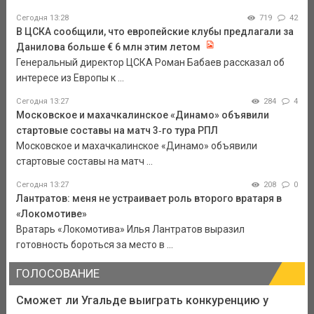
Сегодня 13:28
719
42
В ЦСКА сообщили, что европейские клубы предлагали за
Данилова больше € 6 млн этим летом
Генеральный директор ЦСКА Роман Бабаев рассказал об
интересе из Европы к ...
Сегодня 13:27
284
4
Московское и махачкалинское «Динамо» объявили
стартовые составы на матч 3‑го тура РПЛ
Московское и махачкалинское «Динамо» объявили
стартовые составы на матч ...
Сегодня 13:27
208
0
Лантратов: меня не устраивает роль второго вратаря в
«Локомотиве»
Вратарь «Локомотива» Илья Лантратов выразил
готовность бороться за место в ...
ГОЛОСОВАНИЕ
Сможет ли Угальде выиграть конкуренцию у