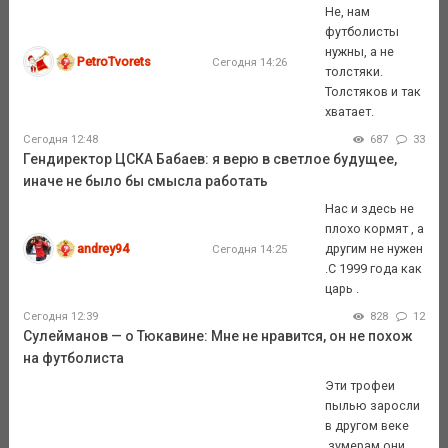
Не, нам
футболисты
нужны, а не
PetroTvorets
Сегодня 14:26
толстяки.
Толстяков и так
хватает.
Сегодня 12:48
687
33
Гендиректор ЦСКА Бабаев: я верю в светлое будущее,
иначе не было бы смысла работать
Нас и здесь не
плохо кормят , а
andrey94
другим не нужен
Сегодня 14:25
.С 1999 года как
царь .
Сегодня 12:39
828
12
Сулейманов — о Тюкавине: Мне не нравится, он не похож
на футболиста
Эти трофеи
пылью заросли
в другом веке
,зумерам они