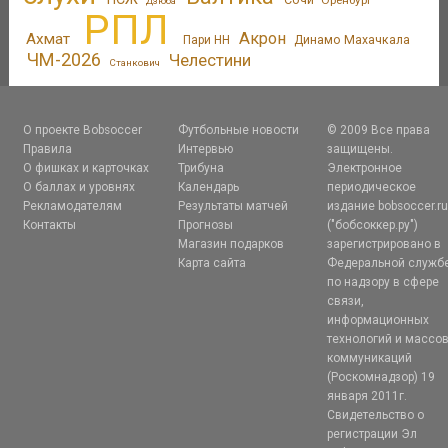
Дзюба
РПЛ
Акрон
Ахмат
Пари НН
Динамо Махачкала
ЧМ-2026
Челестини
Станкович
О проекте Bobsoccer
Футбольные новости
© 2009 Все права
Правила
Интервью
защищены.
О фишках и карточках
Трибуна
Электронное
О баллах и уровнях
Календарь
периодическое
Рекламодателям
Результаты матчей
издание bobsoccer.r
Контакты
Прогнозы
("бобсоккер.ру")
Магазин подарков
зарегистрировано в
Карта сайта
Федеральной служб
по надзору в сфере
связи,
информационных
технологий и массо
коммуникаций
(Роскомнадзор) 19
января 2011г.
Свидетельство о
регистрации Эл