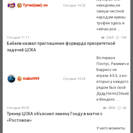
Тутен(хам) он
неведомы,не
Сегодня 14:23
смеши честной
народ,им нужны
трофеи здесь и
сейчас,все ...
Сегодня 11:17
2264
168
Бабаев назвал приглашение форварда приоритетной
задачей ЦСКА
Во-первых
Понтус, Рахимич и
Барриос не
играли 4-3-3, а во-
maksi999
Сегодня 14:23
вторых у каждого
рядом был свой
Дуду,Натхо(Эльм)
и Венделл. ...
Сегодня 09:35
2834
68
Тренер ЦСКА объяснил замену Гонду в матче с
«Ростовом»
У него моменты