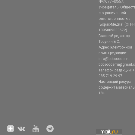
№ФС77-43557.
Учредитель: Общест
с ограниченной
ответственностью
"Борис-Медиа" (ОГРН
1095009003572)
Главный редактор:
Тосунян Б.С.
Адрес электронной
почты редакции:
info@bobsoccer.ru;
bobsoccerru@gmail.
Телефон редакции: +
985 719 29 97
Настоящий ресурс
содержит материал
18+