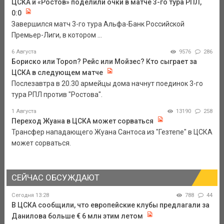
ЦСКА и «Ростов» поделили очки в матче 3-го тура РПЛ,
0:0
Завершился матч 3-го тура Альфа-Банк Российской
Премьер-Лиги, в котором ...
6 Августа
9576
286
Бориско или Тороп? Рейс или Мойзес? Кто сыграет за
ЦСКА в следующем матче
Послезавтра в 20.30 армейцы дома начнут поединок 3-го
тура РПЛ против "Ростова".
1 Августа
13190
258
Переход Жуана в ЦСКА может сорваться
Трансфер нападающего Жуана Сантоса из "Гезтепе" в ЦСКА
может сорваться.
СЕЙЧАС ОБСУЖДАЮТ
Сегодня 13:28
788
44
В ЦСКА сообщили, что европейские клубы предлагали за
Данилова больше € 6 млн этим летом