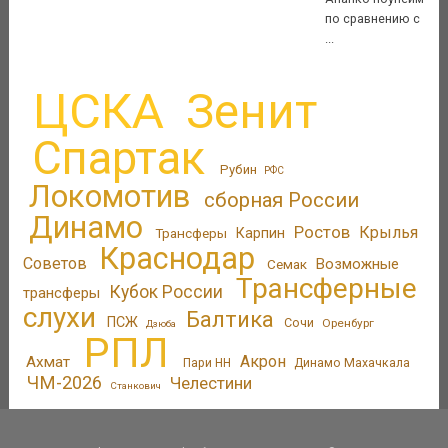
по сравнению с
...
ЦСКА
Зенит
Спартак
Рубин
РФС
Локомотив
сборная России
Динамо
Ростов
Крылья
Трансферы
Карпин
Краснодар
Советов
Возможные
Семак
Трансферные
Кубок России
трансферы
слухи
Балтика
ПСЖ
Сочи
Оренбург
Дзюба
РПЛ
Акрон
Ахмат
Пари НН
Динамо Махачкала
ЧМ-2026
Челестини
Станкович