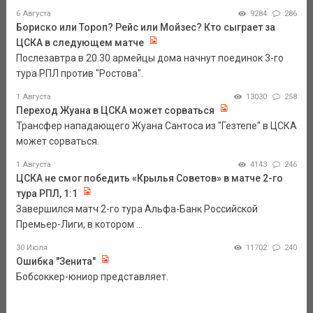
6 Августа
9284
286
Бориско или Тороп? Рейс или Мойзес? Кто сыграет за
ЦСКА в следующем матче
Послезавтра в 20.30 армейцы дома начнут поединок 3-го
тура РПЛ против "Ростова".
1 Августа
13030
258
Переход Жуана в ЦСКА может сорваться
Трансфер нападающего Жуана Сантоса из "Гезтепе" в ЦСКА
может сорваться.
1 Августа
4143
246
ЦСКА не смог победить «Крылья Советов» в матче 2-го
тура РПЛ, 1:1
Завершился матч 2-го тура Альфа-Банк Российской
Премьер-Лиги, в котором ...
30 Июля
11702
240
Ошибка "Зенита"
Бобсоккер-юниор представляет.