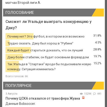
матчах Второй лиги А.
ГОЛОСОВАНИЕ
Сможет ли Угальде выиграть конкуренцию у
Даку?
31.8%
Почему нет? Это футбол, в котором все возможно
4.5%
Трудно сказать. Даку был хорош в "Рубине"
28.8%
Каждый будет стараться доказать, что он лучший
19.7%
Даку более стабилен, он будет основным форвардом
15.2%
Так Угальде в "Спартаке" вроде бы подыскивали новую
команду. Ситуация изменилась?
Всего голосов: 66
ПОПУЛЯРНОЕ
3 Августа
15294
441
Почему ЦСКА отказался от трансфера Жуана
Данные Bobsoccer.