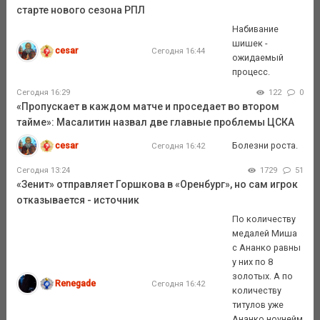
старте нового сезона РПЛ
Набивание
шишек -
cesar
Сегодня 16:44
ожидаемый
процесс.
Сегодня 16:29
122
0
«Пропускает в каждом матче и проседает во втором
тайме»: Масалитин назвал две главные проблемы ЦСКА
cesar
Болезни роста.
Сегодня 16:42
Сегодня 13:24
1729
51
«Зенит» отправляет Горшкова в «Оренбург», но сам игрок
отказывается - источник
По количеству
медалей Миша
с Ананко равны
у них по 8
золотых. А по
Renegade
Сегодня 16:42
количеству
титулов уже
Ананко ноунейм