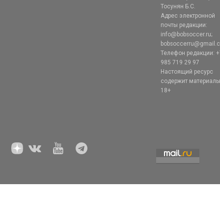
Тосунян Б.С.
Адрес электронной
почты редакции:
info@bobsoccer.ru;
bobsoccerru@gmail.
Телефон редакции: +
985 719 29 97
Настоящий ресурс
содержит материал
18+