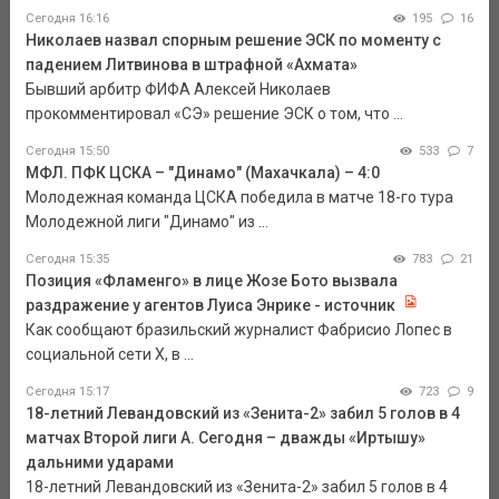
Сегодня 16:16
195
16
Николаев назвал спорным решение ЭСК по моменту с
падением Литвинова в штрафной «Ахмата»
Бывший арбитр ФИФА Алексей Николаев
прокомментировал «СЭ» решение ЭСК о том, что ...
Сегодня 15:50
533
7
МФЛ. ПФК ЦСКА – "Динамо" (Махачкала) – 4:0
Молодежная команда ЦСКА победила в матче 18-го тура
Молодежной лиги "Динамо" из ...
Сегодня 15:35
783
21
Позиция «Фламенго» в лице Жозе Бото вызвала
раздражение у агентов Луиса Энрике - источник
Как сообщают бразильский журналист Фабрисио Лопес в
социальной сети Х, в ...
Сегодня 15:17
723
9
18-летний Левандовский из «Зенита-2» забил 5 голов в 4
матчах Второй лиги А. Сегодня – дважды «Иртышу»
дальними ударами
18-летний Левандовский из «Зенита-2» забил 5 голов в 4