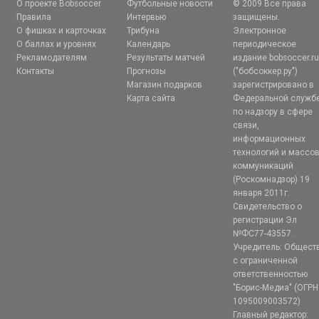
О проекте Bobsoccer
Футбольные новости
© 2009 Все права
Правила
Интервью
защищены.
О фишках и карточках
Трибуна
Электронное
О баллах и уровнях
Календарь
периодическое
Рекламодателям
Результаты матчей
издание bobsoccer.r
Контакты
Прогнозы
("бобсоккер.ру")
Магазин подарков
зарегистрировано в
Карта сайта
Федеральной служб
по надзору в сфере
связи,
информационных
технологий и массо
коммуникаций
(Роскомнадзор) 19
января 2011г.
Свидетельство о
регистрации Эл
№ФС77-43557.
Учредитель: Общест
с ограниченной
ответственностью
"Борис-Медиа" (ОГРН
1095009003572)
Главный редактор: