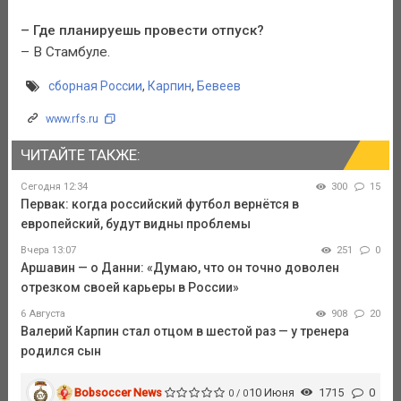
– Где планируешь провести отпуск?
– В Стамбуле.
сборная России
,
Карпин
,
Бевеев
www.rfs.ru
ЧИТАЙТЕ ТАКЖЕ:
Сегодня 12:34
300
15
Первак: когда российский футбол вернётся в
европейский, будут видны проблемы
Вчера 13:07
251
0
Аршавин — о Данни: «Думаю, что он точно доволен
отрезком своей карьеры в России»
6 Августа
908
20
Валерий Карпин стал отцом в шестой раз — у тренера
родился сын
Bobsoccer News
10 Июня
1715
0
0 / 0