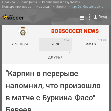
Правила
Трансферы
Расписание и результаты
Конкурс прогнозов
Команды
Игроки
Фрибет без депозита
Вход
BOBSOCCER NEWS
2543
12893
ХРОНИКА
БЛОГ
ФОТО
0
ДРУЗЬЯ
"Карпин в перерыве
напомнил, что произошло
в матче с Буркина-Фасо" -
Бевеев