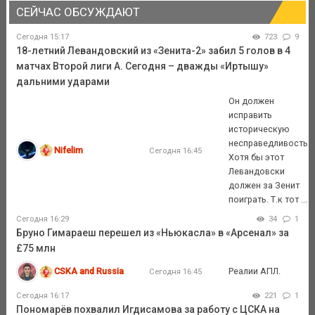
СЕЙЧАС ОБСУЖДАЮТ
Сегодня 15:17
723
9
18-летний Левандовский из «Зенита-2» забил 5 голов в 4
матчах Второй лиги А. Сегодня – дважды «Иртышу»
дальними ударами
Он должен
исправить
историческую
несправедливость.
Nifelim
Сегодня 16:45
Хотя бы этот
Левандовски
должен за Зенит
поиграть. Т.к тот ...
Сегодня 16:29
34
1
Бруно Гимараеш перешел из «Ньюкасла» в «Арсенал» за
£75 млн
CSKA and Russia
Реалии АПЛ.
Сегодня 16:45
Сегодня 16:17
221
1
Пономарёв похвалил Игдисамова за работу с ЦСКА на