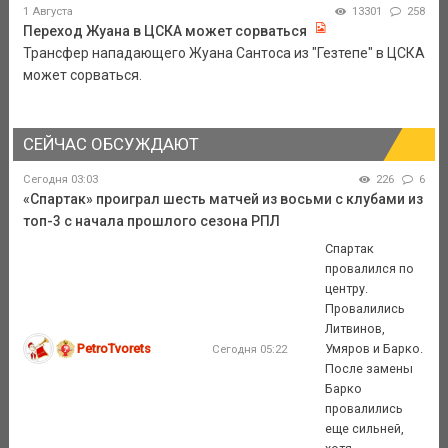
1 Августа
13301
258
Переход Жуана в ЦСКА может сорваться
Трансфер нападающего Жуана Сантоса из "Гезтепе" в ЦСКА
может сорваться.
СЕЙЧАС ОБСУЖДАЮТ
Сегодня 03:03
226
6
«Спартак» проиграл шесть матчей из восьми с клубами из
топ-3 с начала прошлого сезона РПЛ
Спартак
провалился по
центру.
Провалились
Литвинов,
PetroTvorets
Умяров и Барко.
Сегодня 05:22
После замены
Барко
провалились
еще сильней,