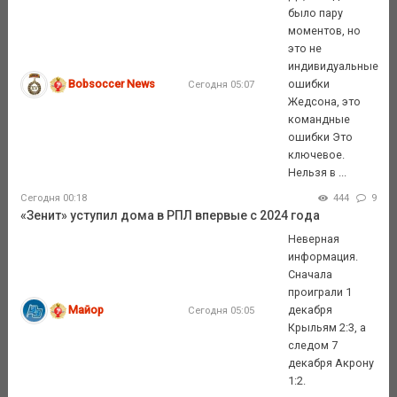
было пару
моментов, но
это не
индивидуальные
Bobsoccer News
ошибки
Сегодня 05:07
Жедсона, это
командные
ошибки Это
ключевое.
Нельзя в ...
Сегодня 00:18
444
9
«Зенит» уступил дома в РПЛ впервые с 2024 года
Неверная
информация.
Сначала
проиграли 1
Майор
декабря
Сегодня 05:05
Крыльям 2:3, а
следом 7
декабря Акрону
1:2.