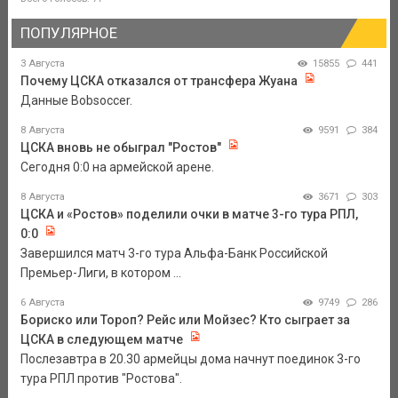
ПОПУЛЯРНОЕ
3 Августа
15855
441
Почему ЦСКА отказался от трансфера Жуана
Данные Bobsoccer.
8 Августа
9591
384
ЦСКА вновь не обыграл "Ростов"
Сегодня 0:0 на армейской арене.
8 Августа
3671
303
ЦСКА и «Ростов» поделили очки в матче 3-го тура РПЛ,
0:0
Завершился матч 3-го тура Альфа-Банк Российской
Премьер-Лиги, в котором ...
6 Августа
9749
286
Бориско или Тороп? Рейс или Мойзес? Кто сыграет за
ЦСКА в следующем матче
Послезавтра в 20.30 армейцы дома начнут поединок 3-го
тура РПЛ против "Ростова".