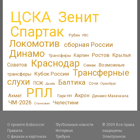
ЦСКА
Зенит
Спартак
Рубин
РФС
Локомотив
сборная России
Динамо
Ростов
Крылья
Трансферы
Карпин
Краснодар
Советов
Возможные
Семак
Трансферные
Кубок России
трансферы
слухи
Балтика
ПСЖ
Сочи
Оренбург
Дзюба
РПЛ
Акрон
Ахмат
Динамо Махачкала
Пари НН
ЧМ-2026
Челестини
Станкович
О проекте Bobsoccer
Футбольные новости
© 2009 Все права
Правила
Интервью
защищены.
О фишках и карточках
Трибуна
Электронное