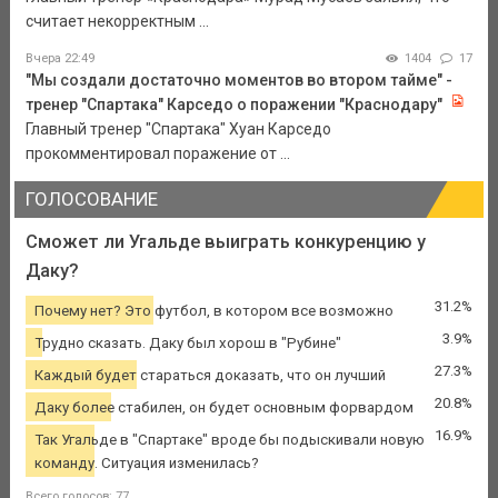
считает некорректным ...
Вчера 22:49
1404
17
"Мы создали достаточно моментов во втором тайме" -
тренер "Спартака" Карседо о поражении "Краснодару"
Главный тренер "Спартака" Хуан Карседо
прокомментировал поражение от ...
ГОЛОСОВАНИЕ
Сможет ли Угальде выиграть конкуренцию у
Даку?
31.2%
Почему нет? Это футбол, в котором все возможно
3.9%
Трудно сказать. Даку был хорош в "Рубине"
27.3%
Каждый будет стараться доказать, что он лучший
20.8%
Даку более стабилен, он будет основным форвардом
16.9%
Так Угальде в "Спартаке" вроде бы подыскивали новую
команду. Ситуация изменилась?
Всего голосов: 77