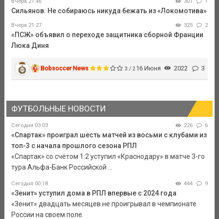
Вчера 21:46
301
1
Сильянов: Не собираюсь никуда бежать из «Локомотива»
Вчера 21:27
325
2
«ПСЖ» объявил о переходе защитника сборной Франции
Люка Диня
Bobsoccer News
16 Июня
2022
3
3 / 2
ФУТБОЛЬНЫЕ НОВОСТИ
Сегодня 03:03
226
6
«Спартак» проиграл шесть матчей из восьми с клубами из
топ-3 с начала прошлого сезона РПЛ
«Спартак» со счётом 1:2 уступил «Краснодару» в матче 3-го
тура Альфа-Банк Российской ...
Сегодня 00:18
444
9
«Зенит» уступил дома в РПЛ впервые с 2024 года
«Зенит» двадцать месяцев не проигрывал в чемпионате
России на своем поле.