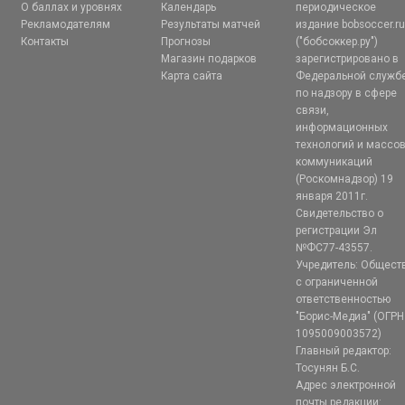
О баллах и уровнях
Календарь
периодическое
Рекламодателям
Результаты матчей
издание bobsoccer.r
Контакты
Прогнозы
("бобсоккер.ру")
Магазин подарков
зарегистрировано в
Карта сайта
Федеральной служб
по надзору в сфере
связи,
информационных
технологий и массо
коммуникаций
(Роскомнадзор) 19
января 2011г.
Свидетельство о
регистрации Эл
№ФС77-43557.
Учредитель: Общест
с ограниченной
ответственностью
"Борис-Медиа" (ОГРН
1095009003572)
Главный редактор:
Тосунян Б.С.
Адрес электронной
почты редакции: