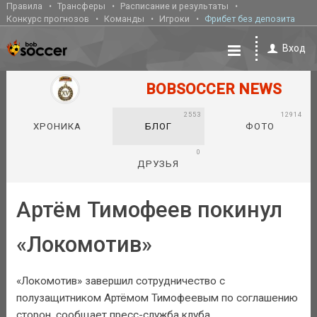
Правила
Трансферы
Расписание и результаты
Конкурс прогнозов
Команды
Игроки
Фрибет без депозита
Вход
BOBSOCCER NEWS
2553
12914
ХРОНИКА
БЛОГ
ФОТО
0
ДРУЗЬЯ
Артём Тимофеев покинул
«Локомотив»
«Локомотив» завершил сотрудничество с
полузащитником Артёмом Тимофеевым по соглашению
сторон, сообщает пресс-служба клуба.