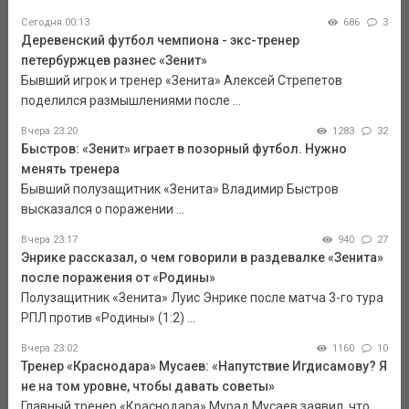
Сегодня 00:13
686
3
Деревенский футбол чемпиона - экс-тренер
петербуржцев разнес «Зенит»
Бывший игрок и тренер «Зенита» Алексей Стрепетов
поделился размышлениями после ...
Вчера 23:20
1283
32
Быстров: «Зенит» играет в позорный футбол. Нужно
менять тренера
Бывший полузащитник «Зенита» Владимир Быстров
высказался о поражении ...
Вчера 23:17
940
27
Энрике рассказал, о чем говорили в раздевалке «Зенита»
после поражения от «Родины»
Полузащитник «Зенита» Луис Энрике после матча 3-го тура
РПЛ против «Родины» (1:2) ...
Вчера 23:02
1160
10
Тренер «Краснодара» Мусаев: «Напутствие Игдисамову? Я
не на том уровне, чтобы давать советы»
Главный тренер «Краснодара» Мурад Мусаев заявил, что