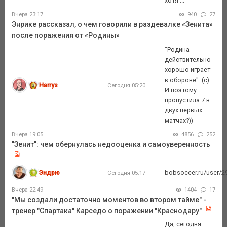
хотя ...
Вчера 23:17
940
27
Энрике рассказал, о чем говорили в раздевалке «Зенита»
после поражения от «Родины»
"Родина
действительно
хорошо играет
в обороне". (с)
Harrys
Сегодня 05:20
И поэтому
пропустила 7 в
двух первых
матчах?))
Вчера 19:05
4856
252
"Зенит": чем обернулась недооценка и самоуверенность
Эндрю
bobsoccer.ru/user/29
Сегодня 05:17
Вчера 22:49
1404
17
"Мы создали достаточно моментов во втором тайме" -
тренер "Спартака" Карседо о поражении "Краснодару"
Да, сегодня