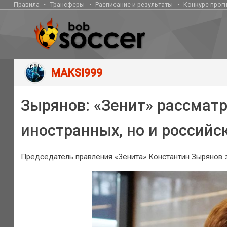
Правила
Трансферы
Расписание и результаты
Конкурс прог
MAKSI999
Зырянов: «Зенит» рассматр
иностранных, но и российс
Председатель правления «Зенита» Константин Зырянов за