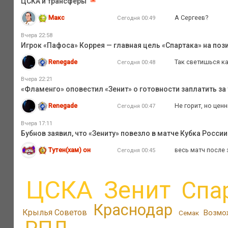
ЦСКА и трансферы
Макс
А Сергеев?
Сегодня 00:49
Вчера 22:58
Игрок «Пафоса» Коррея — главная цель «Спартака» на поз
Renegade
Так светишься как
Сегодня 00:48
Вчера 22:21
«Фламенго» оповестил «Зенит» о готовности заплатить за 
Renegade
Не горит, но цен
Сегодня 00:47
Вчера 17:11
Бубнов заявил, что «Зениту» повезло в матче Кубка России
Тутен(хам) он
весь матч после 
Сегодня 00:45
ЦСКА
Зенит
Спа
Краснодар
Крылья Советов
Возмо
Семак