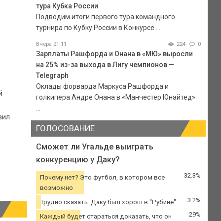
тура Кубка России
Подводим итоги первого тура командного
турнира по Кубку России в Конкурсе ...
Вчера 21:11
224
0
Зарплаты Рашфорда и Онана в «МЮ» выросли
на 25% из-за выхода в Лигу чемпионов —
Telegraph
Оклады форварда Маркуса Рашфорда и
й
голкипера Андре Онана в «Манчестер Юнайтед»
...
вил
ГОЛОСОВАНИЕ
Сможет ли Угальде выиграть
конкуренцию у Даку?
32.3%
Почему нет? Это футбол, в котором все
возможно
3.2%
Трудно сказать. Даку был хорош в "Рубине"
29%
Каждый будет стараться доказать, что он