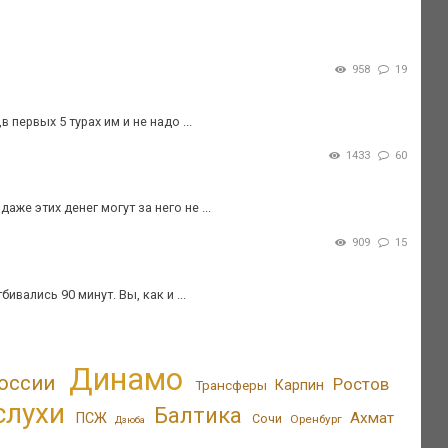
958
19
 первых 5 турах им и не надо ...
1433
60
же этих денег могут за него не ...
909
15
вались 90 минут. Вы, как и ...
Динамо
оссии
Ростов
Трансферы
Карпин
слухи
Балтика
Ахмат
ПСЖ
Сочи
Оренбург
Дзюба