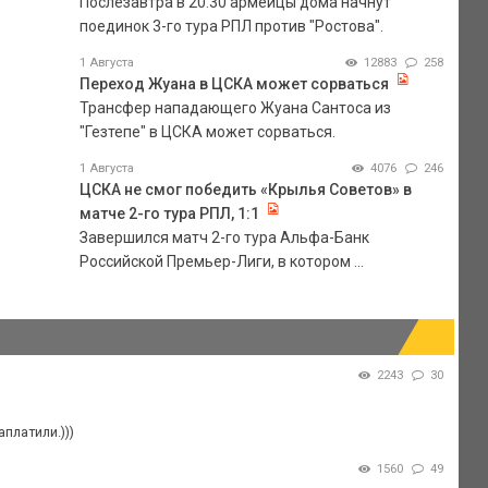
Послезавтра в 20.30 армейцы дома начнут
поединок 3-го тура РПЛ против "Ростова".
1 Августа
12883
258
Переход Жуана в ЦСКА может сорваться
Трансфер нападающего Жуана Сантоса из
"Гезтепе" в ЦСКА может сорваться.
1 Августа
4076
246
ЦСКА не смог победить «Крылья Советов» в
матче 2-го тура РПЛ, 1:1
Завершился матч 2-го тура Альфа-Банк
Российской Премьер-Лиги, в котором ...
2243
30
платили.)))
1560
49