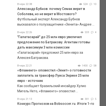
Вчера 22:38
524
10
Александр Бубнов: почему Семак верит в
Соболева, но не верит в Мостового?
Футбольный эксперт Александр Бубнов
высказался о полузащитнике «Зенита» Андрее ...
Вчера 22:26
559
4
"Галатасарай" до 25 млн евро увеличил
предложение по Батракову. Агентам готовы
дать максимум 3 млн комиссии
«Галатасарай» предложил 25 млн евро за
Алексея Батракова.
Вчера 22:21
1400
58
«Фламенго» оповестил «Зенит» о готовности
заплатить за трансфер Луиса Энрике 25 млн
евро - источник
Как сообщает бразильский инсайдер Хулио
Мигель Нето, «Фламенго» оповестил ...
Вчера 21:13
301
5
Конкурс Прогнозов на Bobsoccer.ru. Итоги 1-го