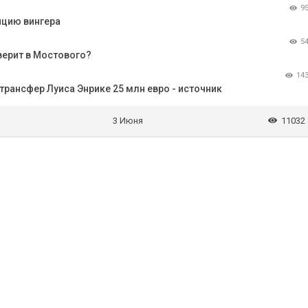
9
ицию вингера
5
верит в Мостового?
14
трансфер Луиса Энрике 25 млн евро - источник
3 Июня
11032