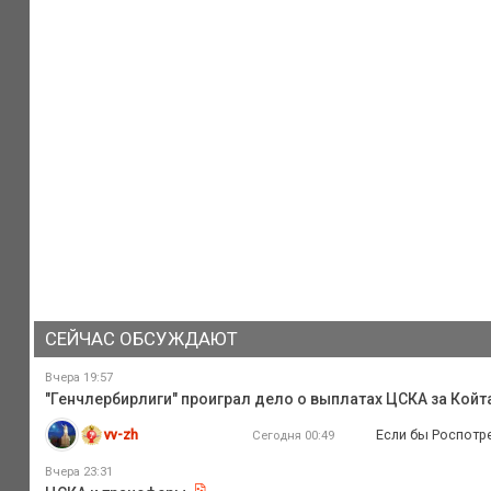
СЕЙЧАС ОБСУЖДАЮТ
Вчера 19:57
"Генчлербирлиги" проиграл дело о выплатах ЦСКА за Койта
vv-zh
Если бы Роспотре
Сегодня 00:49
Вчера 23:31