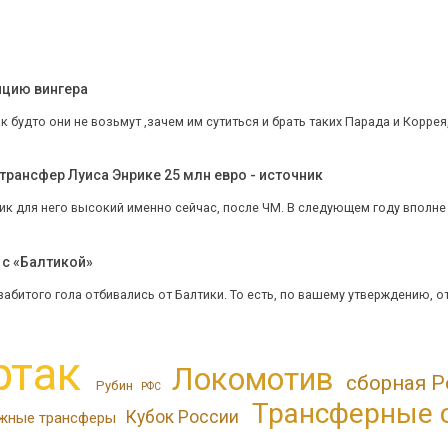
ицию вингера
 будто они не возьмут ,зачем им сутиться и брать таких Парада и Коррея,в
трансфер Луиса Энрике 25 млн евро - источник
ник для него высокий именно сейчас, после ЧМ. В следующем году вполне да
 с «Балтикой»
забитого гола отбивались от Балтики. То есть, по вашему утверждению, отби
ртак
Локомотив
сборная Р
Рубин
РФС
Трансферные 
Кубок России
жные трансферы