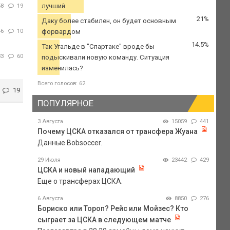
лучший
58
19
21%
Даку более стабилен, он будет основным
46
10
форвардом
14.5%
Так Угальде в "Спартаке" вроде бы
33
60
подыскивали новую команду. Ситуация
изменилась?
Всего голосов: 62
19
ПОПУЛЯРНОЕ
3 Августа
15059
441
Почему ЦСКА отказался от трансфера Жуана
Данные Bobsoccer.
29 Июля
23442
429
ЦСКА и новый нападающий
Еще о трансферах ЦСКА.
6 Августа
8850
276
Бориско или Тороп? Рейс или Мойзес? Кто
сыграет за ЦСКА в следующем матче