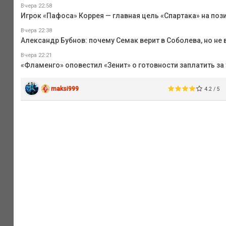
Вчера 22:58
Игрок «Пафоса» Коррея — главная цель «Спартака» на поз
Вчера 22:38
Александр Бубнов: почему Семак верит в Соболева, но не 
Вчера 22:21
«Фламенго» оповестил «Зенит» о готовности заплатить за 
maksi999
4.2 / 5