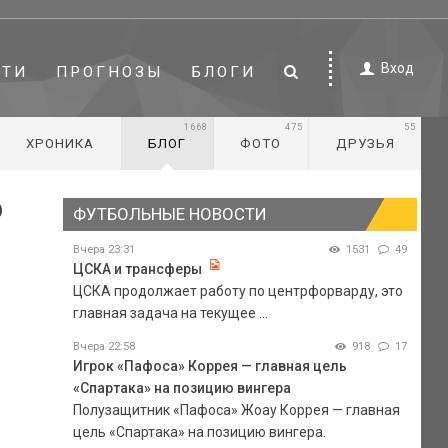
Вход
СТИ
ПРОГНОЗЫ
БЛОГИ
1668
475
55
ХРОНИКА
БЛОГ
ФОТО
ДРУЗЬЯ
о
ФУТБОЛЬНЫЕ НОВОСТИ
Вчера 23:31
1531
49
ЦСКА и трансферы
ЦСКА продолжает работу по центрфорварду, это
главная задача на текущее ...
Вчера 22:58
918
17
Игрок «Пафоса» Коррея — главная цель
«Спартака» на позицию вингера
Полузащитник «Пафоса» Жоау Коррея — главная
цель «Спартака» на позицию вингера.