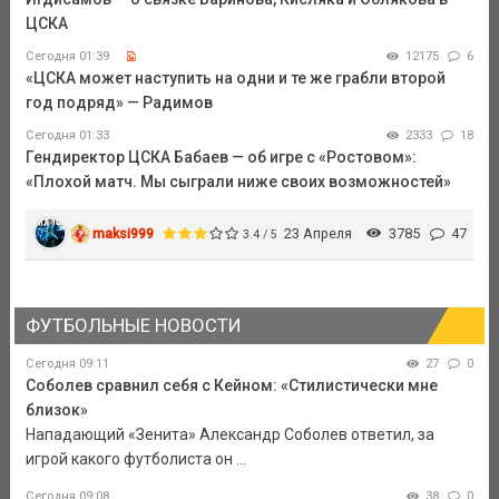
ЦСКА
Сегодня 01:39
12175
6
«ЦСКА может наступить на одни и те же грабли второй
год подряд» — Радимов
Сегодня 01:33
2333
18
Гендиректор ЦСКА Бабаев — об игре с «Ростовом»:
«Плохой матч. Мы сыграли ниже своих возможностей»
maksi999
23 Апреля
3785
47
3.4 / 5
ФУТБОЛЬНЫЕ НОВОСТИ
Сегодня 09:11
27
0
Соболев сравнил себя с Кейном: «Стилистически мне
близок»
Нападающий «Зенита» Александр Соболев ответил, за
игрой какого футболиста он ...
Сегодня 09:08
38
0