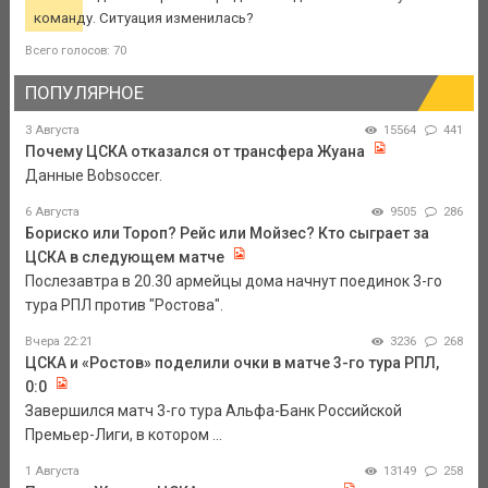
команду. Ситуация изменилась?
Всего голосов: 70
ПОПУЛЯРНОЕ
3 Августа
15564
441
Почему ЦСКА отказался от трансфера Жуана
Данные Bobsoccer.
6 Августа
9505
286
Бориско или Тороп? Рейс или Мойзес? Кто сыграет за
ЦСКА в следующем матче
Послезавтра в 20.30 армейцы дома начнут поединок 3-го
тура РПЛ против "Ростова".
Вчера 22:21
3236
268
ЦСКА и «Ростов» поделили очки в матче 3-го тура РПЛ,
0:0
Завершился матч 3-го тура Альфа-Банк Российской
Премьер-Лиги, в котором ...
1 Августа
13149
258