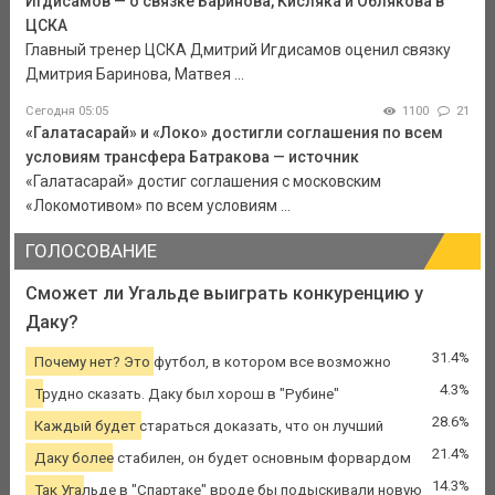
Игдисамов — о связке Баринова, Кисляка и Облякова в
ЦСКА
Главный тренер ЦСКА Дмитрий Игдисамов оценил связку
Дмитрия Баринова, Матвея ...
Сегодня 05:05
1100
21
«Галатасарай» и «Локо» достигли соглашения по всем
условиям трансфера Батракова — источник
«Галатасарай» достиг соглашения с московским
«Локомотивом» по всем условиям ...
ГОЛОСОВАНИЕ
Сможет ли Угальде выиграть конкуренцию у
Даку?
31.4%
Почему нет? Это футбол, в котором все возможно
4.3%
Трудно сказать. Даку был хорош в "Рубине"
28.6%
Каждый будет стараться доказать, что он лучший
21.4%
Даку более стабилен, он будет основным форвардом
14.3%
Так Угальде в "Спартаке" вроде бы подыскивали новую