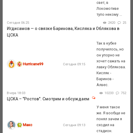
свет, в
Локомотиве
тупо некому ...
Сегодня 06:25
2420
25
Игдисамов — о связке Баринова, Кисляка и Облякова в
ЦСКА
Так в кубке
получилось, но
он упорно не
хочет сажать на
Hurricane99
Сегодня 09:15
лавку Облякова.
Кисляк -
Баринов -
Алвес.
Вчера 18:03
10233
752
ЦСКА – "Ростов". Смотрим и обсуждаем
У меня такое
же. Я вообще не
понял зачем я
Макс
сходил на
Сегодня 09:13
стадион.