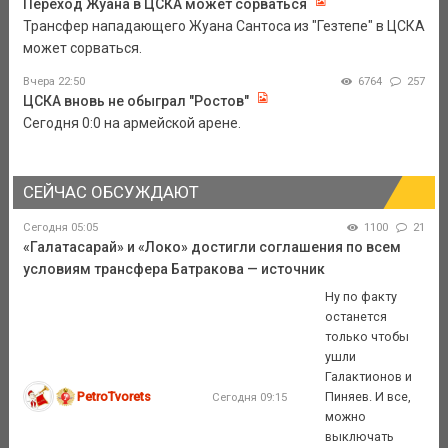
Переход Жуана в ЦСКА может сорваться
Трансфер нападающего Жуана Сантоса из "Гезтепе" в ЦСКА
может сорваться.
Вчера 22:50
6764
257
ЦСКА вновь не обыграл "Ростов"
Сегодня 0:0 на армейской арене.
СЕЙЧАС ОБСУЖДАЮТ
Сегодня 05:05
1100
21
«Галатасарай» и «Локо» достигли соглашения по всем
условиям трансфера Батракова — источник
Ну по факту
останется
только чтобы
ушли
Галактионов и
PetroTvorets
Пиняев. И все,
Сегодня 09:15
можно
выключать