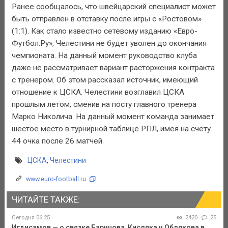
Ранее сообщалось, что швейцарский специалист может
быть отправлен в отставку после игры с «Ростовом»
(1:1). Как стало известно сетевому изданию «Евро-
Футбол.Ру», Челестини не будет уволен до окончания
чемпионата. На данный момент руководство клуба
даже не рассматривает вариант расторжения контракта
с тренером. Об этом рассказал источник, имеющий
отношение к ЦСКА. Челестини возглавил ЦСКА
прошлым летом, сменив на посту главного тренера
Марко Николича. На данный момент команда занимает
шестое место в турнирной таблице РПЛ, имея на счету
44 очка после 26 матчей.
ЦСКА
,
Челестини
www.euro-football.ru
ЧИТАЙТЕ ТАКЖЕ:
Сегодня 06:25
2420
25
Игдисамов — о связке Баринова, Кисляка и Облякова в