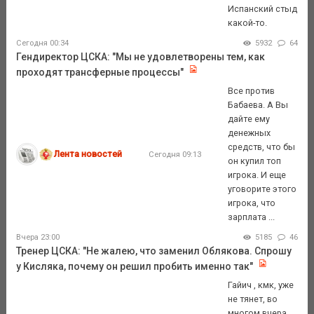
Испанский стыд
какой-то.
Сегодня 00:34
5932
64
Гендиректор ЦСКА: "Мы не удовлетворены тем, как
проходят трансферные процессы"
Все против
Бабаева. А Вы
дайте ему
денежных
средств, что бы
Лента новостей
Сегодня 09:13
он купил топ
игрока. И еще
уговорите этого
игрока, что
зарплата ...
Вчера 23:00
5185
46
Тренер ЦСКА: "Не жалею, что заменил Облякова. Спрошу
у Кисляка, почему он решил пробить именно так"
Гайич , кмк, уже
не тянет, во
многом вчера