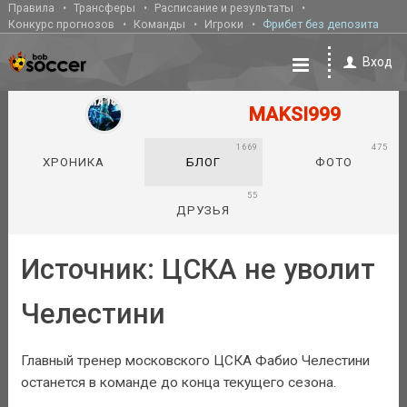
Правила
Трансферы
Расписание и результаты
Конкурс прогнозов
Команды
Игроки
Фрибет без депозита
Вход
MAKSI999
1669
475
ХРОНИКА
БЛОГ
ФОТО
55
ДРУЗЬЯ
Источник: ЦСКА не уволит
Челестини
Главный тренер московского ЦСКА Фабио Челестини
останется в команде до конца текущего сезона.