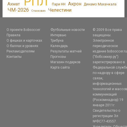
РПЛ
Акрон
Ахмат
Пари НН
Динамо Махачкала
ЧМ-2026
Челестини
Станкович
О проекте Bobsoccer
Футбольные новости
© 2009 Все права
Правила
Интервью
защищены.
О фишках и карточках
Трибуна
Электронное
О баллах и уровнях
Календарь
периодическое
Рекламодателям
Результаты матчей
издание bobsoccer.r
Контакты
Прогнозы
("бобсоккер.ру")
Магазин подарков
зарегистрировано в
Карта сайта
Федеральной служб
по надзору в сфере
связи,
информационных
технологий и массо
коммуникаций
(Роскомнадзор) 19
января 2011г.
Свидетельство о
регистрации Эл
№ФС77-43557.
Учредитель: Общест