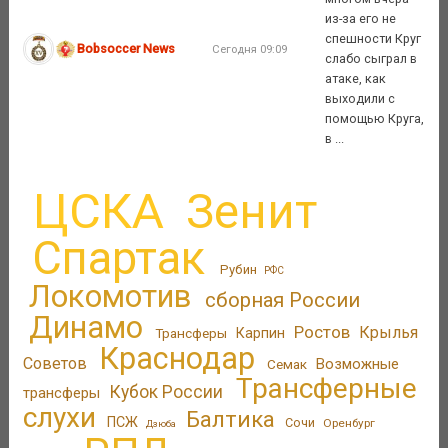
из-за его не
спешности Круг
Bobsoccer News
Сегодня 09:09
слабо сыграл в
атаке, как
выходили с
помощью Круга,
в ...
ЦСКА
Зенит
Спартак
Рубин
РФС
Локомотив
сборная России
Динамо
Ростов
Крылья
Трансферы
Карпин
Краснодар
Советов
Возможные
Семак
Трансферные
Кубок России
трансферы
слухи
Балтика
ПСЖ
Сочи
Оренбург
Дзюба