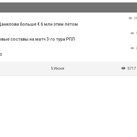
2
Данилова больше € 6 млн этим летом
ые составы на матч 3‑го тура РПЛ
о
5 Июня
5717