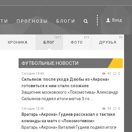
Вход
СТИ
ПРОГНОЗЫ
БЛОГИ
1671
475
55
ХРОНИКА
БЛОГ
ФОТО
ДРУЗЬЯ
ФУТБОЛЬНЫЕ НОВОСТИ
Сегодня 13:40
43
0
Сильянов: после ухода Дзюбы из «Акрона»
готовиться к ним стало сложнее
Защитник московского «Локомотива» Александр
Сильянов подвёл итоги матча 3-го ...
Сегодня 13:34
34
0
Вратарь «Акрона» Гудиев рассказал о тактике
команды на матч с «Локомотивом»
Вратарь «Акрона» Виталий Гудиев подвёл итоги