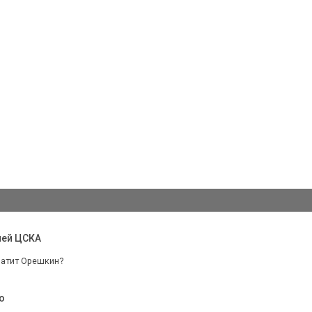
чей ЦСКА
латит Орешкин?
о