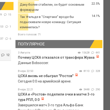
22.5%
Даку более стабилен, он будет основным
форвардом
89
15
14.1%
Так Угальде в "Спартаке" вроде бы
подыскивали новую команду. Ситуация
153
1
изменилась?
Всего голосов: 71
237
6
ПОПУЛЯРНОЕ
3 Августа
15628
441
12
Почему ЦСКА отказался от трансфера Жуана
Данные Bobsoccer.
Вчера 22:50
8110
328
ЦСКА вновь не обыграл "Ростов"
Сегодня 0:0 на армейской арене.
Вчера 22:21
3448
290
ЦСКА и «Ростов» поделили очки в матче 3-го
тура РПЛ, 0:0
Завершился матч 3-го тура Альфа-Банк