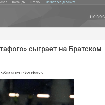
нозов
Команды
Игроки
Фрибет без депозита
НОВО
тафого» сыграет на Братском
 кубка станет «Ботафого».