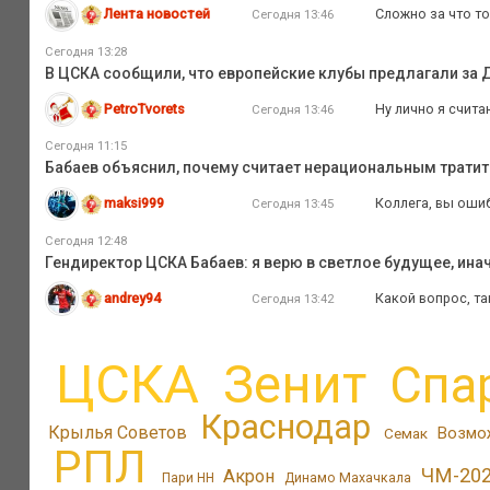
Лента новостей
Сложно за что то
Сегодня 13:46
Сегодня 13:28
В ЦСКА сообщили, что европейские клубы предлагали за 
PetroTvorets
Ну лично я считаю
Сегодня 13:46
Сегодня 11:15
Бабаев объяснил, почему считает нерациональным тратит
maksi999
Коллега, вы оши
Сегодня 13:45
Сегодня 12:48
Гендиректор ЦСКА Бабаев: я верю в светлое будущее, ина
andrey94
Какой вопрос, та
Сегодня 13:42
ЦСКА
Зенит
Спа
Краснодар
Крылья Советов
Возмо
Семак
РПЛ
ЧМ-20
Акрон
Пари НН
Динамо Махачкала