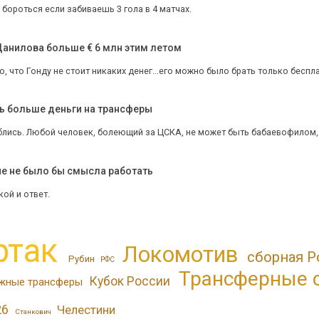
 бороться если забиваешь 3 гола в 4 матчах.
Данилова больше € 6 млн этим летом
, что Гонду не стоит никаких денег...его можно было брать только бесплат
ь больше деньги на трансферы
блись. Любой человек, болеющий за ЦСКА, не может быть бабаевофилом, а
че не было бы смысла работать
кой и ответ.
ртак
Локомотив
сборная Р
Рубин
РФС
Трансферные 
Кубок России
жные трансферы
26
Челестини
Станкович