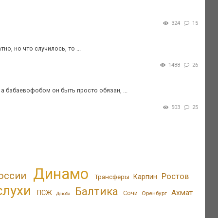
324
15
но, но что случилось, то ...
1488
26
 бабаевофобом он быть просто обязан, ...
503
25
Динамо
оссии
Ростов
Трансферы
Карпин
слухи
Балтика
Ахмат
ПСЖ
Сочи
Оренбург
Дзюба