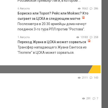
Российской Премьер-Лиги, в котором ...
6 Августа
9562
286
Бориско или Тороп? Рейс или Мойзес? Кто
сыграет за ЦСКА в следующем матче
Послезавтра в 20.30 армейцы дома начнут
поединок 3-го тура РПЛ против "Ростова".
1 Августа
13183
258
Переход Жуана в ЦСКА может сорваться
Трансфер нападающего Жуана Сантоса из
"Гезтепе" в ЦСКА может сорваться.
2111
143
291
7