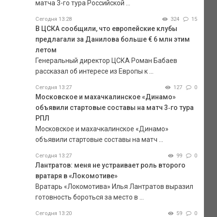
матча 3-го тура Российской ...
Сегодня 13:28
324
15
В ЦСКА сообщили, что европейские клубы
предлагали за Данилова больше € 6 млн этим
летом
Генеральный директор ЦСКА Роман Бабаев
рассказал об интересе из Европы к ...
Сегодня 13:27
127
0
Московское и махачкалинское «Динамо»
объявили стартовые составы на матч 3‑го тура
РПЛ
Московское и махачкалинское «Динамо»
объявили стартовые составы на матч ...
Сегодня 13:27
99
0
Лантратов: меня не устраивает роль второго
вратаря в «Локомотиве»
Вратарь «Локомотива» Илья Лантратов выразил
готовность бороться за место в ...
Сегодня 13:20
59
0