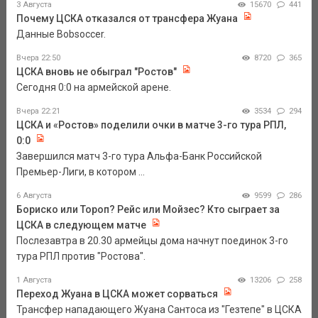
3 Августа
15670
441
Почему ЦСКА отказался от трансфера Жуана
Данные Bobsoccer.
Вчера 22:50
8720
365
ЦСКА вновь не обыграл "Ростов"
Сегодня 0:0 на армейской арене.
Вчера 22:21
3534
294
ЦСКА и «Ростов» поделили очки в матче 3-го тура РПЛ,
0:0
Завершился матч 3-го тура Альфа-Банк Российской
Премьер-Лиги, в котором ...
6 Августа
9599
286
Бориско или Тороп? Рейс или Мойзес? Кто сыграет за
ЦСКА в следующем матче
Послезавтра в 20.30 армейцы дома начнут поединок 3-го
тура РПЛ против "Ростова".
1 Августа
13206
258
Переход Жуана в ЦСКА может сорваться
Трансфер нападающего Жуана Сантоса из "Гезтепе" в ЦСКА