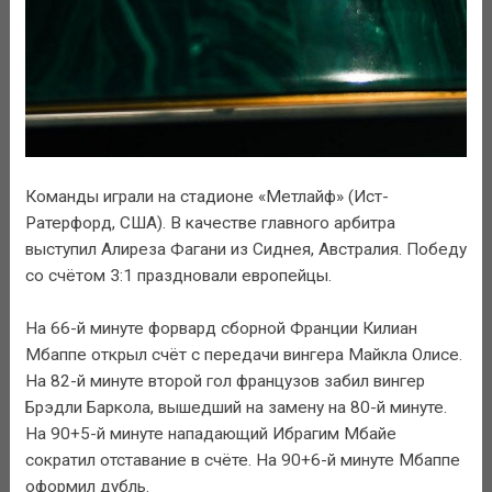
Команды играли на стадионе «Метлайф» (Ист-
Ратерфорд, США). В качестве главного арбитра
выступил Алиреза Фагани из Сиднея, Австралия. Победу
со счётом 3:1 праздновали европейцы.
На 66-й минуте форвард сборной Франции Килиан
Мбаппе открыл счёт с передачи вингера Майкла Олисе.
На 82-й минуте второй гол французов забил вингер
Брэдли Баркола, вышедший на замену на 80-й минуте.
На 90+5-й минуте нападающий Ибрагим Мбайе
сократил отставание в счёте. На 90+6-й минуте Мбаппе
оформил дубль.