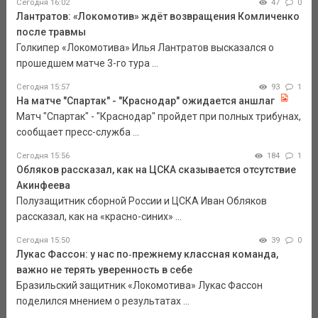
Сегодня 16:02
47
0
Лантратов: «Локомотив» ждёт возвращения Комличенко
после травмы
Голкипер «Локомотива» Илья Лантратов высказался о
прошедшем матче 3-го тура ...
Сегодня 15:57
93
1
На матче "Спартак" - "Краснодар" ожидается аншлаг
Матч "Спартак" - "Краснодар" пройдет при полных трибунах,
сообщает пресс-служба ...
Сегодня 15:56
184
1
Обляков рассказал, как на ЦСКА сказывается отсутствие
Акинфеева
Полузащитник сборной России и ЦСКА Иван Обляков
рассказал, как на «красно-синих» ...
Сегодня 15:50
39
0
Лукас Фассон: у нас по‑прежнему классная команда,
важно не терять уверенность в себе
Бразильский защитник «Локомотива» Лукас Фассон
поделился мнением о результатах ...