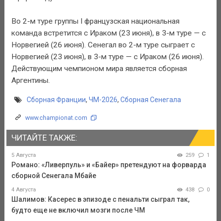
Во 2-м туре группы I французская национальная
команда встретится с Ираком (23 июня), в 3-м туре — с
Норвегией (26 июня). Сенегал во 2-м туре сыграет с
Норвегией (23 июня), в 3-м туре — с Ираком (26 июня).
Действующим чемпионом мира является сборная
Аргентины.
Сборная Франции
,
ЧМ-2026
,
Сборная Сенегала
www.championat.com
ЧИТАЙТЕ ТАКЖЕ:
5 Августа
259
1
Романо: «Ливерпуль» и «Байер» претендуют на форварда
сборной Сенегала Мбайе
4 Августа
438
0
Шалимов: Касерес в эпизоде с пенальти сыграл так,
будто еще не включил мозги после ЧМ