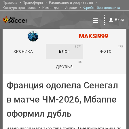
Правила
Трансферы
Расписание и результаты
Конкурс прогнозов
Команды
Игроки
Фрибет без депозита
Вход
MAKSI999
1671
475
ХРОНИКА
БЛОГ
ФОТО
55
ДРУЗЬЯ
Франция одолела Сенегал
в матче ЧМ-2026, Мбаппе
оформил дубль
Завершился матч 1-го тура группы I чемпионата мира по