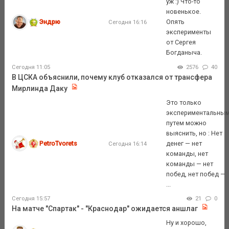
уж :) Что-то
новенькое.
Эндрю
Опять
Сегодня 16:16
эксперименты
от Сергея
Богданыча.
Сегодня 11:05
2576
40
В ЦСКА объяснили, почему клуб отказался от трансфера
Мирлинда Даку
Это только
экспериментальны
путем можно
выяснить, но : Нет
PetroTvorets
денег — нет
Сегодня 16:14
команды, нет
команды — нет
побед, нет побед —
...
Сегодня 15:57
21
0
На матче "Спартак" - "Краснодар" ожидается аншлаг
Ну и хорошо,