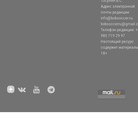
Тосунян Б.С.
Адрес электронной
почты редакции:
info@bobsoccer.ru;
bobsoccerru@gmail.
Телефон редакции: +
985 719 29 97
Настоящий ресурс
содержит материал
18+