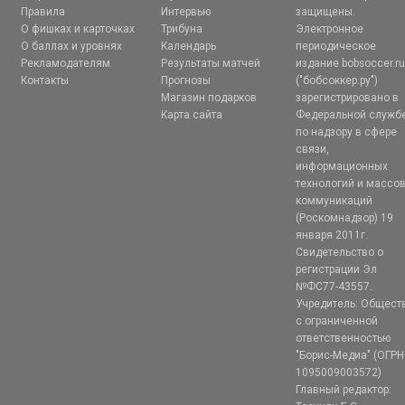
Правила
Интервью
защищены.
О фишках и карточках
Трибуна
Электронное
О баллах и уровнях
Календарь
периодическое
Рекламодателям
Результаты матчей
издание bobsoccer.r
Контакты
Прогнозы
("бобсоккер.ру")
Магазин подарков
зарегистрировано в
Карта сайта
Федеральной служб
по надзору в сфере
связи,
информационных
технологий и массо
коммуникаций
(Роскомнадзор) 19
января 2011г.
Свидетельство о
регистрации Эл
№ФС77-43557.
Учредитель: Общест
с ограниченной
ответственностью
"Борис-Медиа" (ОГРН
1095009003572)
Главный редактор: