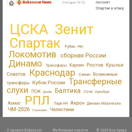
Bobsoccer News
погонят
Сегодня 16:13
Спартак в атаку.
ЦСКА
Зенит
Спартак
Рубин
РФС
Локомотив
сборная России
Динамо
Ростов
Крылья
Трансферы
Карпин
Краснодар
Советов
Возможные
Семак
Трансферные
Кубок России
трансферы
слухи
Балтика
ПСЖ
Сочи
Оренбург
Дзюба
РПЛ
Акрон
Ахмат
Пари НН
Динамо Махачкала
ЧМ-2026
Челестини
Станкович
О проекте Bobsoccer
Футбольные новости
© 2009 Все права