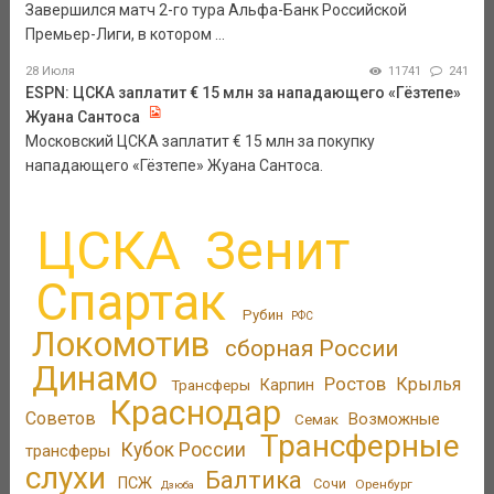
Завершился матч 2-го тура Альфа-Банк Российской
Премьер-Лиги, в котором ...
28 Июля
11741
241
ESPN: ЦСКА заплатит € 15 млн за нападающего «Гёзтепе»
Жуана Сантоса
Московский ЦСКА заплатит € 15 млн за покупку
нападающего «Гёзтепе» Жуана Сантоса.
ЦСКА
Зенит
Спартак
Рубин
РФС
Локомотив
сборная России
Динамо
Ростов
Крылья
Трансферы
Карпин
Краснодар
Советов
Возможные
Семак
Трансферные
Кубок России
трансферы
слухи
Балтика
ПСЖ
Сочи
Оренбург
Дзюба