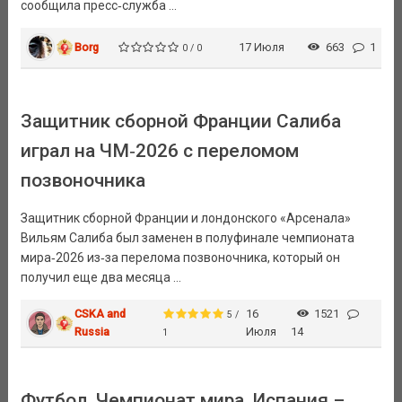
сообщила пресс‑служба ...
Borg
17 Июля
663
1
0 / 0
Защитник сборной Франции Салиба
играл на ЧМ‑2026 с переломом
позвоночника
Защитник сборной Франции и лондонского «Арсенала»
Вильям Салиба был заменен в полуфинале чемпионата
мира‑2026 из‑за перелома позвоночника, который он
получил еще два месяца ...
CSKA and
16
1521
5 /
Russia
Июля
14
1
Футбол. Чемпионат мира. Испания –