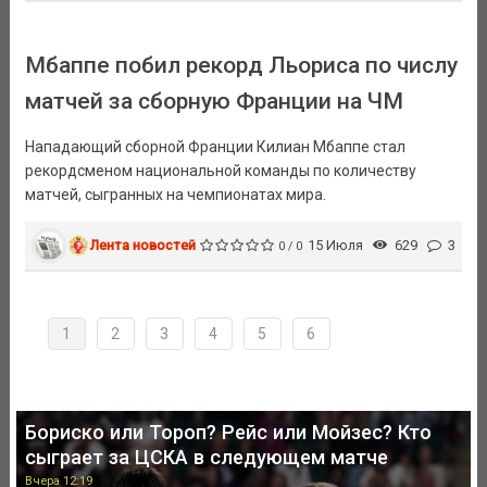
Мбаппе побил рекорд Льориса по числу
матчей за сборную Франции на ЧМ
Нападающий сборной Франции Килиан Мбаппе стал
рекордсменом национальной команды по количеству
матчей, сыгранных на чемпионатах мира.
Лента новостей
15 Июля
629
3
0 / 0
1
2
3
4
5
6
Бориско или Тороп? Рейс или Мойзес? Кто
сыграет за ЦСКА в следующем матче
Вчера 12:19