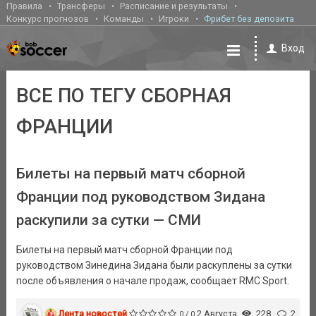
Правила
Трансферы
Расписание и результаты
Конкурс прогнозов
Команды
Игроки
Фрибет без депозита
Вход
ВСЕ ПО ТЕГУ СБОРНАЯ
ФРАНЦИИ
Билеты на первый матч сборной
Франции под руководством Зидана
раскупили за сутки — СМИ
Билеты на первый матч сборной Франции под
руководством Зинедина Зидана были раскуплены за сутки
после объявления о начале продаж, сообщает RMC Sport.
Лента новостей
2 Августа
228
2
0 / 0