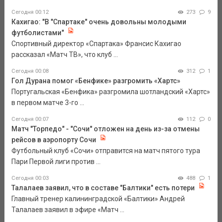
Сегодня 00:12
273
9
Кахигао: "В "Спартаке" очень довольны молодыми
футболистами"
Спортивный директор «Спартака» Франсис Кахигао
рассказал «Матч ТВ», что клуб ...
Сегодня 00:08
312
1
Гол Дурана помог «Бенфике» разгромить «Хартс»
Португальская «Бенфика» разгромила шотландский «Хартс»
в первом матче 3-го ...
Сегодня 00:07
112
0
Матч "Торпедо" - "Сочи" отложен на день из-за отмены
рейсов в аэропорту Сочи
Футбольный клуб «Сочи» отправится на матч пятого тура
Пари Первой лиги против ...
Сегодня 00:03
488
1
Талалаев заявил, что в составе "Балтики" есть потери
Главный тренер калининградской «Балтики» Андрей
Талалаев заявил в эфире «Матч ...