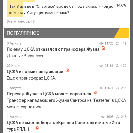
14.6%
Так Угальде в "Спартаке" вроде бы подыскивали новую
команду. Ситуация изменилась?
Всего голосов: 48
ПОПУЛЯРНОЕ
3 Августа
14723
441
Почему ЦСКА отказался от трансфера Жуана
Данные Bobsoccer.
29 Июля
23186
429
ЦСКА и новый нападающий
Еще о трансферах ЦСКА.
1 Августа
12671
258
Переход Жуана в ЦСКА может сорваться
Трансфер нападающего Жуана Сантоса из "Гезтепе" в ЦСКА
может сорваться.
1 Августа
4005
246
ЦСКА не смог победить «Крылья Советов» в матче 2-го
тура РПЛ, 1:1