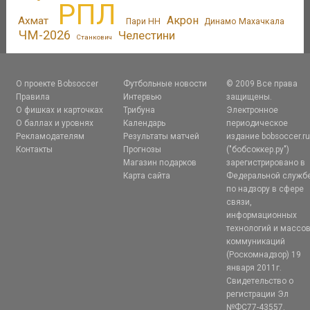
РПЛ
Акрон
Ахмат
Пари НН
Динамо Махачкала
ЧМ-2026
Челестини
Станкович
О проекте Bobsoccer
Футбольные новости
© 2009 Все права
Правила
Интервью
защищены.
О фишках и карточках
Трибуна
Электронное
О баллах и уровнях
Календарь
периодическое
Рекламодателям
Результаты матчей
издание bobsoccer.r
Контакты
Прогнозы
("бобсоккер.ру")
Магазин подарков
зарегистрировано в
Карта сайта
Федеральной служб
по надзору в сфере
связи,
информационных
технологий и массо
коммуникаций
(Роскомнадзор) 19
января 2011г.
Свидетельство о
регистрации Эл
№ФС77-43557.