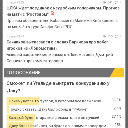
Вчера 23:27
641
4
ЦСКА ждет поединок с неудобным соперником. Прогноз
на матч с "Ростовом"
Прогноз обозревателя Bobsoccer.ru Максима Квятковского
на матч 3-го тура Альфа-Банк РПЛ ...
Вчера 22:44
515
0
Сенников высказался о словах Баринова про побег
игроков из «Локомотива»
Бывший защитник московского «Локомотива» Дмитрий
Сенников прокомментировал ...
ГОЛОСОВАНИЕ
Сможет ли Угальде выиграть конкуренцию у
Даку?
31.3%
Почему нет? Это футбол, в котором все возможно
2.1%
Трудно сказать. Даку был хорош в "Рубине"
27.1%
Каждый будет стараться доказать, что он лучший
25%
Даку более стабилен, он будет основным форвардом