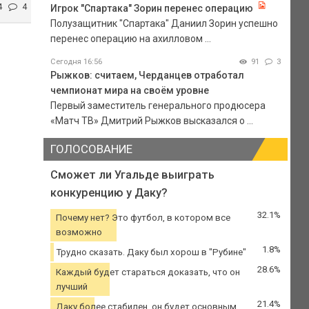
4
4
Игрок "Спартака" Зорин перенес операцию
Полузащитник "Спартака" Даниил Зорин успешно
перенес операцию на ахилловом ...
Сегодня 16:56
91
3
Рыжков: считаем, Черданцев отработал
чемпионат мира на своём уровне
Первый заместитель генерального продюсера
«Матч ТВ» Дмитрий Рыжков высказался о ...
ГОЛОСОВАНИЕ
Сможет ли Угальде выиграть
конкуренцию у Даку?
32.1%
Почему нет? Это футбол, в котором все
возможно
1.8%
Трудно сказать. Даку был хорош в "Рубине"
28.6%
Каждый будет стараться доказать, что он
лучший
21.4%
Даку более стабилен, он будет основным