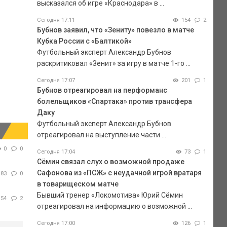
высказался об игре «Краснодара» в ...
Сегодня 17:11
154
2
Бубнов заявил, что «Зениту» повезло в матче
Кубка России с «Балтикой»
Футбольный эксперт Александр Бубнов
раскритиковал «Зенит» за игру в матче 1-го ...
Сегодня 17:07
201
1
Бубнов отреагировал на перформанс
болельщиков «Спартака» против трансфера
Даку
Футбольный эксперт Александр Бубнов
отреагировал на выступление части ...
0
0
Сегодня 17:04
73
1
Сёмин связал слух о возможной продаже
Сафонова из «ПСЖ» с неудачной игрой вратаря
83
0
в товарищеском матче
Бывший тренер «Локомотива» Юрий Сёмин
154
2
отреагировал на информацию о возможной ...
Сегодня 17:00
126
1