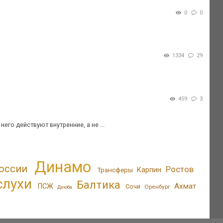
0
0
1334
29
459
3
его действуют внутренние, а не ...
Динамо
оссии
Ростов
Трансферы
Карпин
слухи
Балтика
Ахмат
ПСЖ
Сочи
Оренбург
Дзюба