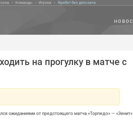
нозов
Команды
Игроки
Фрибет без депозита
НОВО
ходить на прогулку в матче с
лся ожиданиями от предстоящего матча «Торпедо» — «Зенит»