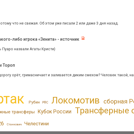
потому что не свежая. Об этом уже писали 2 или даже 3 дня назад.
кого-либо игрока «Зенита» - источник
ь Пуаро назвали Агаты Кристи)
м Тороп
дорогу орёт, гримасничает и заливается диким смехом? Человек такой, на н
ртак
Локомотив
сборная Р
Рубин
РФС
Трансферные 
Кубок России
жные трансферы
26
Челестини
Станкович