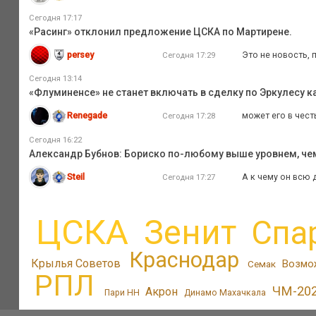
Сегодня 17:17
«Расинг» отклонил предложение ЦСКА по Мартирене.
persey
Это не новость, 
Сегодня 17:29
Сегодня 13:14
«Флуминенсе» не станет включать в сделку по Эркулесу ка
Renegade
может его в чест
Сегодня 17:28
Сегодня 16:22
Александр Бубнов: Бориско по-любому выше уровнем, че
Steil
А к чему он всю 
Сегодня 17:27
ЦСКА
Зенит
Спа
Краснодар
Крылья Советов
Возмо
Семак
РПЛ
ЧМ-20
Акрон
Пари НН
Динамо Махачкала