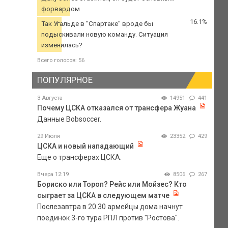
форвардом
16.1%
Так Угальде в "Спартаке" вроде бы
подыскивали новую команду. Ситуация
изменилась?
Всего голосов: 56
ПОПУЛЯРНОЕ
3 Августа
14951
441
Почему ЦСКА отказался от трансфера Жуана
Данные Bobsoccer.
29 Июля
23352
429
ЦСКА и новый нападающий
Еще о трансферах ЦСКА.
Вчера 12:19
8506
267
Бориско или Тороп? Рейс или Мойзес? Кто
сыграет за ЦСКА в следующем матче
Послезавтра в 20.30 армейцы дома начнут
поединок 3-го тура РПЛ против "Ростова".