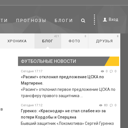
Вход
СТИ
ПРОГНОЗЫ
БЛОГИ
421
0
8
ХРОНИКА
БЛОГ
ФОТО
ДРУЗЬЯ
ФУТБОЛЬНЫЕ НОВОСТИ
Сегодня 17:17
0
0
«Расинг» отклонил предложение ЦСКА по
Мартирене.
«Расинг» отклонил первое предложение ЦСКА по
трансферу правого защитника ...
Сегодня 17:12
83
0
 в
Гуренко: «Краснодар» не стал слабее из-за
потери Кордобы и Сперцяна
Бывший защитник «Локомотива» Сергей Гуренко