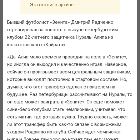
Эта статья в архиве
Бывший футболист «Зенита» Дмитрий Радченко
отреагировал на новость о выкупе петербургским
клубом 22-летнего защитника Нуралы Алипа из
казахстанского «Кайрата».
«Да, Алип мало времени проводил на поле в «Зените»,
но иногда он выходил и качественно играл. Наверное,
сейчас он проигрывает всем центральным защитникам,
которые выходят постоянно в стартовом составе. Но,
думаю, что этот трансфер сделан с прицелом на
будущее. Раз петербуржцы рассчитывают на Нуралы, то
он еще может заиграть в «Зените». Он еще поможет
сине-бело-голубым стать чемпионами, учитывая, что
есть матчи, где ротация нужна. Трудно сказать, может
ли этот трансфер быть как-то связан с возможным
уходом Родригао из клуба. Сейчас идет чемпионат
мира и Ловрен там хорошо играет там, ему может