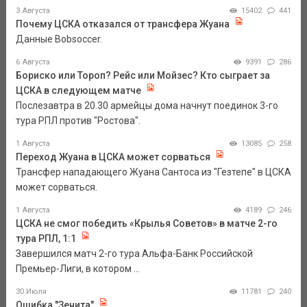
3 Августа
15402
441
Почему ЦСКА отказался от трансфера Жуана
Данные Bobsoccer.
6 Августа
9391
286
Бориско или Тороп? Рейс или Мойзес? Кто сыграет за
ЦСКА в следующем матче
Послезавтра в 20.30 армейцы дома начнут поединок 3-го
тура РПЛ против "Ростова".
1 Августа
13085
258
Переход Жуана в ЦСКА может сорваться
Трансфер нападающего Жуана Сантоса из "Гезтепе" в ЦСКА
может сорваться.
1 Августа
4189
246
ЦСКА не смог победить «Крылья Советов» в матче 2-го
тура РПЛ, 1:1
Завершился матч 2-го тура Альфа-Банк Российской
Премьер-Лиги, в котором ...
30 Июля
11781
240
Ошибка "Зенита"