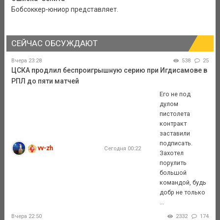
Бобсоккер-юниор представляет.
СЕЙЧАС ОБСУЖДАЮТ
Вчера 23:28
538
25
ЦСКА продлил беспроигрышную серию при Игдисамове в
РПЛ до пяти матчей
Его не под
дулом
пистолета
контракт
заставили
подписать.
vv-zh
Сегодня 00:22
Захотел
порулить
большой
командой, будь
добр не только
...
Вчера 22:50
2332
174