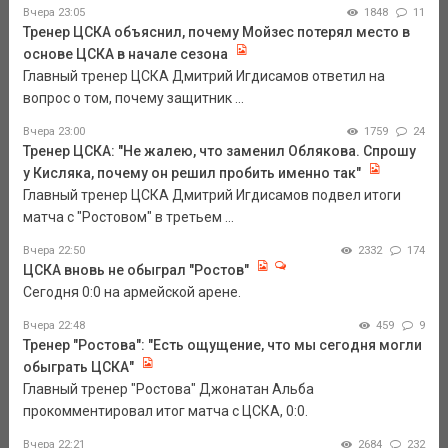
Вчера 23:05
1848
11
Тренер ЦСКА объяснил, почему Мойзес потерял место в
основе ЦСКА в начале сезона
Главный тренер ЦСКА Дмитрий Игдисамов ответил на
вопрос о том, почему защитник ...
Вчера 23:00
1759
24
Тренер ЦСКА: "Не жалею, что заменил Облякова. Спрошу
у Кисляка, почему он решил пробить именно так"
Главный тренер ЦСКА Дмитрий Игдисамов подвел итоги
матча с "Ростовом" в третьем ...
Вчера 22:50
2332
174
ЦСКА вновь не обыграл "Ростов"
Сегодня 0:0 на армейской арене.
Вчера 22:48
459
9
Тренер "Ростова": "Есть ощущение, что мы сегодня могли
обыграть ЦСКА"
Главный тренер "Ростова" Джонатан Альба
прокомментировал итог матча с ЦСКА, 0:0.
Вчера 22:21
2684
232