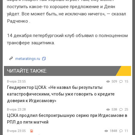
поступить какое-то хорошее предложение и Деян
уйдет. Все может быть, не исключаю ничего», — сказал
Радченко .
14 декабря петербургский клуб объявил о полноценном
трансфере защитника.
metaratings.ru
ЧИТАЙТЕ ТАКЖЕ:
Вчера 23:55
509
15
Гендиректор ЦСКА: «Не назвал бы результаты
катастрофическими, чтобы уже говорить о кредите
доверия к Игдисамову»
Вчера 23:28
538
25
ЦСКА продлил беспроигрышную серию при Игдисамове в
РПЛ до пяти матчей
Вчера 23:05
1848
11