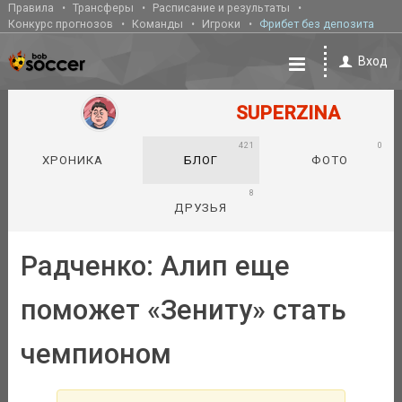
Правила
Трансферы
Расписание и результаты
Конкурс прогнозов
Команды
Игроки
Фрибет без депозита
Вход
SUPERZINA
421
0
ХРОНИКА
БЛОГ
ФОТО
8
ДРУЗЬЯ
Радченко: Алип еще
поможет «Зениту» стать
чемпионом