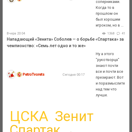
соперниками.
Когда то в
прошлом он
был хорошим
игроком, но в ...
Вчера 20:04
1368
41
Нападающий «Зенита» Соболев — о борьбе «Спартака» за
чемпионство: «Семь лет одно и то же»
Ну а этого
"рукотворца"
знают почти
все и почти все
PetroTvorets
Сегодня 00:17
презирают. Вот
и поразмыслите
над тем что
лучше.
ЦСКА
Зенит
Спартак