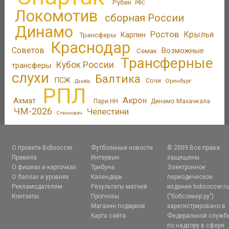
Рубин
РФС
Локомотив
сборная России
Динамо
Ростов
Крылья
Трансферы
Карпин
Краснодар
Советов
Возможные
Семак
Трансферные
Кубок России
трансферы
слухи
Балтика
ПСЖ
Сочи
Оренбург
Дзюба
РПЛ
Акрон
Ахмат
Пари НН
Динамо Махачкала
ЧМ-2026
Челестини
Станкович
О проекте Bobsoccer
Футбольные новости
© 2009 Все права
Правила
Интервью
защищены.
О фишках и карточках
Трибуна
Электронное
О баллах и уровнях
Календарь
периодическое
Рекламодателям
Результаты матчей
издание bobsoccer.r
Контакты
Прогнозы
("бобсоккер.ру")
Магазин подарков
зарегистрировано в
Карта сайта
Федеральной служб
по надзору в сфере