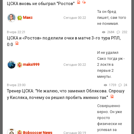
ЦСКА вновь не обыграл "Ростов"
Та он бред
Макс
пишет, сам того
Сегодня 00:22
не понимая.
Вчера 22:21
2684
232
ЦСКА и «Ростов» поделили очки в матче 3-го тура РПЛ,
0:0
И не удалил
Сако тогда уж -
maksi999
2 локтя в
Сегодня 00:22
первые 2
минуты.
Вчера 23:00
1759
24
Тренер ЦСКА: "Не жалею, что заменил Облякова. Спрошу
у Кисляка, почему он решил пробить именно так"
Совершенно
верно. Он уже
просто
физически не
успевал за
Bobsoccer News
Сегодня 00:19