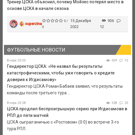
Тренер ЦСКА объяснил, почему Мойзес потерял место в
основе ЦСКА в начале сезона
15 Декабря
936
0 /
superzina
2022
12
0
ФУТБОЛЬНЫЕ НОВОСТИ
Вчера 23:55
509
15
Гендиректор ЦСКА: «Не назвал бы результаты
катастрофическими, чтобы уже говорить о кредите
доверия к Игдисамову»
Гендиректор ЦСКА Роман Бабаев заявил, что результаты
команды после третьего тура ...
Вчера 23:28
538
25
ЦСКА продлил беспроигрышную серию при Игдисамове в
РПЛ до пяти матчей
ЦСКА сыграл вничью с «Ростовом» (0:0) во встрече 3-го
тура РПЛ.