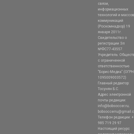
связи,
информационных
технологий и массо
коммуникаций
(Роскомнадзор) 19
января 2011г.
Свидетельство о
регистрации Эл
№ФС77-43557.
Учредитель: Общест
с ограниченной
ответственностью
"Борис-Медиа" (ОГРН
1095009003572)
Главный редактор:
Тосунян Б.С.
Адрес электронной
почты редакции:
info@bobsoccer.ru;
bobsoccerru@gmail.
Телефон редакции: +
985 719 29 97
Настоящий ресурс