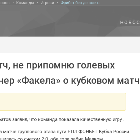
нозов
Команды
Игроки
Фрибет без депозита
НОВО
тч, не припомню голевых
нер «Факела» о кубковом матч
тов заявил, что команда показала качественную игру .
в матче группового этапа пути РПЛ ФОНБЕТ Кубка России.
шилась со счетом 2:0, оба гола забил Малком.