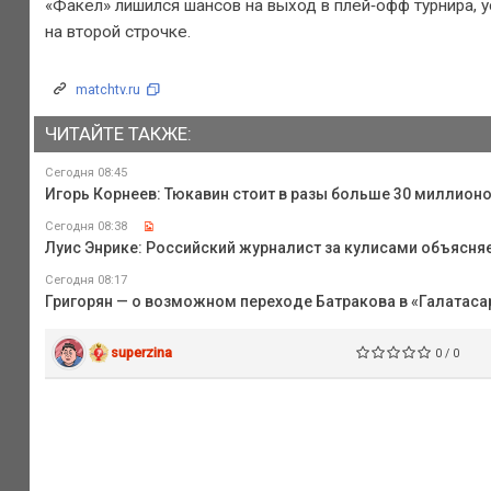
«Факел» лишился шансов на выход в плей‑офф турнира, ус
на второй строчке.
matchtv.ru
ЧИТАЙТЕ ТАКЖЕ:
Сегодня 08:45
Игорь Корнеев: Тюкавин стоит в разы больше 30 миллионо
Сегодня 08:38
Луис Энрике: Российский журналист за кулисами объясня
Сегодня 08:17
Григорян — о возможном переходе Батракова в «Галатасара
superzina
0 / 0