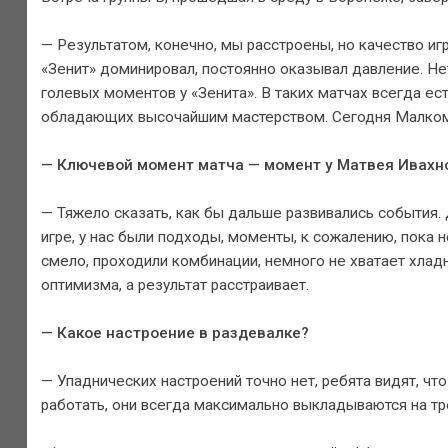
— Результатом, конечно, мы расстроены, но качество игр
«Зенит» доминировал, постоянно оказывал давление. Нет
голевых моментов у «Зенита». В таких матчах всегда ест
обладающих высочайшим мастерством. Сегодня Малком п
— Ключевой момент матча — момент у Матвея Ивахно
— Тяжело сказать, как бы дальше развивались события. 
игре, у нас были подходы, моменты, к сожалению, пока 
смело, проходили комбинации, немного не хватает хладн
оптимизма, а результат расстраивает.
— Какое настроение в раздевалке?
— Упаднических настроений точно нет, ребята видят, чт
работать, они всегда максимально выкладываются на тре