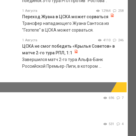
поединок 3-го тура РПЛ против "Ростова".
1 Августа
12964
258
Переход Жуана в ЦСКА может сорваться
Трансфер нападающего Жуана Сантоса из
"Гезтепе" в ЦСКА может сорваться.
1 Августа
4110
246
ЦСКА не смог победить «Крылья Советов» в
матче 2-го тура РПЛ, 1:1
Завершился матч 2-го тура Альфа-Банк
Российской Премьер-Лиги, в котором ...
696
7
531
4