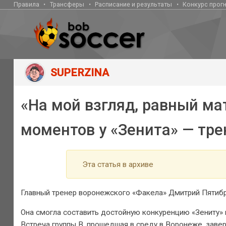
Правила
Трансферы
Расписание и результаты
Конкурс прог
SUPERZINA
«На мой взгляд, равный ма
моментов у «Зенита» — тре
Эта статья в архиве
Главный тренер воронежского «Факела» Дмитрий Пятибра
Она смогла составить достойную конкуренцию «Зениту» 
Встреча группы B, прошедшая в среду в Воронеже, завер