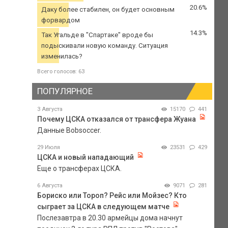
20.6%
Даку более стабилен, он будет основным
форвардом
14.3%
Так Угальде в "Спартаке" вроде бы
подыскивали новую команду. Ситуация
изменилась?
Всего голосов: 63
ПОПУЛЯРНОЕ
3 Августа
15170
441
Почему ЦСКА отказался от трансфера Жуана
Данные Bobsoccer.
29 Июля
23531
429
ЦСКА и новый нападающий
Еще о трансферах ЦСКА.
6 Августа
9071
281
Бориско или Тороп? Рейс или Мойзес? Кто
сыграет за ЦСКА в следующем матче
Послезавтра в 20.30 армейцы дома начнут