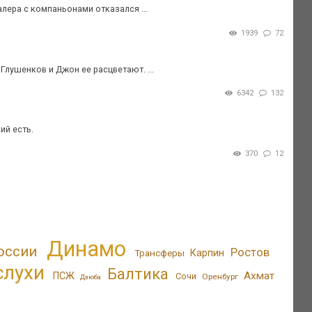
лера с компаньонами отказался ...
1939
72
 Глушенков и Джон ее расцветают. ...
6342
132
ий есть.
370
12
Динамо
оссии
Ростов
Трансферы
Карпин
слухи
Балтика
Ахмат
ПСЖ
Сочи
Оренбург
Дзюба