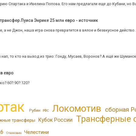
ию Спартака и Ивелина Попова. Его нам предлагали еще до Кубани, но Ва
трансфер Луиса Энрике 25 млн евро - источник
е, а не Джон, наша игра снова превратится в вялое и безвкусное действо.
 нап, то кто на выход из трио: Гонду, Мусаев, Воронов? А ещё же Шуманск
в евро
ко? 60? 90? 120?
ртак
Локомотив
сборная Р
Рубин
РФС
Трансферные 
Кубок России
жные трансферы
26
Челестини
Станкович