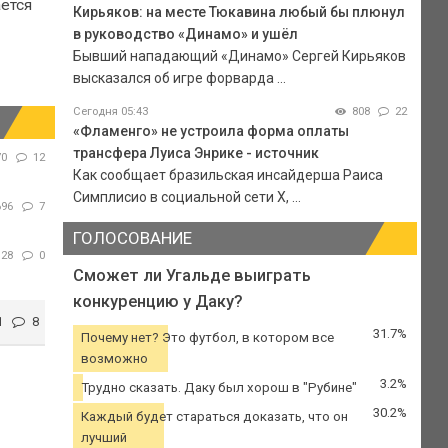
ается
Кирьяков: на месте Тюкавина любый бы плюнул
в руководство «Динамо» и ушёл
Бывший нападающий «Динамо» Сергей Кирьяков
высказался об игре форварда ...
Сегодня 05:43
808
22
«Фламенго» не устроила форма оплаты
трансфера Луиса Энрике - источник
70
12
Как сообщает бразильская инсайдерша Раиса
Симплисио в социальной сети Х, ...
696
7
ГОЛОСОВАНИЕ
128
0
Сможет ли Угальде выиграть
конкуренцию у Даку?
1
8
31.7%
Почему нет? Это футбол, в котором все
возможно
3.2%
Трудно сказать. Даку был хорош в "Рубине"
30.2%
Каждый будет стараться доказать, что он
лучший