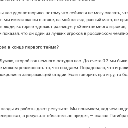
ы нас удовлетворило, потому что сейчас я не могу сказать, чт
, мы имели шансы в атаке, на мой взгляд, равный матч, не пр
ь люди, которые «делают разницу», у «Зенита» много игроков,
оказал, что он один из лучших игроков в российском чемпио
ва в конце первого тайма?
Думаю, второй гол немного остудил нас. До счета 0:2 мы были
не можем реализовать то, что создаем. Порадовало, что играл
окровия в завершающей стадии. Если говорить про игру, то б
о плоды их работы дают результат. Мы понимаем, над чем над
нировках, а результат обязательно придет, — сказал Пятибра