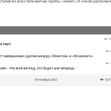
тупив во всех пяти матчах группы. «Зенит» (9 очков) располаг
3
в евро
ет завершение сделки между «Зенитом» и «Фламенго»
й»: «На мой взгляд, это будет шаг вперед»
16 Ноября 2022
125