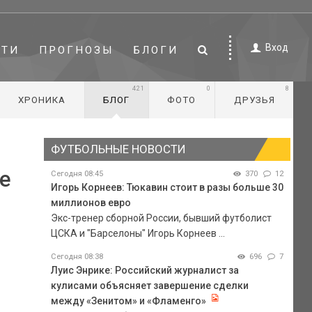
Вход
СТИ
ПРОГНОЗЫ
БЛОГИ
421
0
8
ХРОНИКА
БЛОГ
ФОТО
ДРУЗЬЯ
ФУТБОЛЬНЫЕ НОВОСТИ
е
Сегодня 08:45
370
12
Игорь Корнеев: Тюкавин стоит в разы больше 30
миллионов евро
Экс-тренер сборной России, бывший футболист
ЦСКА и "Барселоны" Игорь Корнеев ...
Сегодня 08:38
696
7
Луис Энрике: Российский журналист за
кулисами объясняет завершение сделки
между «Зенитом» и «Фламенго»