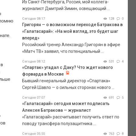
Из Санкт-Петербурга, Россия, мой коллега-
журналист Дмитрий Зимин, освещающий ...
о
Сегодня 08:17
128
0
ипомню
Григорян — о возможном переходе Батракова в
«Галатасарай»: «На мой взгляд, это будет шаг
нате.
вперед»
Российский тренер Александр Григорян в эфире
«Матч ТВ» заявил, что потенциальный ...
Сегодня 08:12
531
4
 в
«Спартак» угадал с Даку? Что ждет нового
и
форварда в Москве
ольше
Бывший генеральный директор «Спартака»
Сергей Шавло — о сильных сторонах нового ...
Сегодня 07:07
691
5
«Галатасарай» сегодня может подписать
Алексея Батракова — журналист
о
«Галатасарай» рассчитывает получить ответ по
тов
поводу трансфера полузащитника ...
Сегодня 05:55
763
8