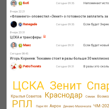
Боб
Напоминает истор
Сегодня 09:35
Вчера 22:21
«Фламенго» оповестил «Зенит» о готовности заплатить за 
Renegade
Если будет Энрик
Сегодня 09:35
Вчера 23:31
ЦСКА и трансферы
Макс
Если будет новый
Сегодня 09:31
Сегодня 08:45
Игорь Корнеев: Тюкавин стоит в разы больше 30 миллионо
PetroTvorets
В разы это сколь
Сегодня 09:31
ЦСКА
Зенит
Спа
Краснодар
Крылья Советов
Возмо
Семак
РПЛ
ЧМ-20
Акрон
Пари НН
Динамо Махачкала