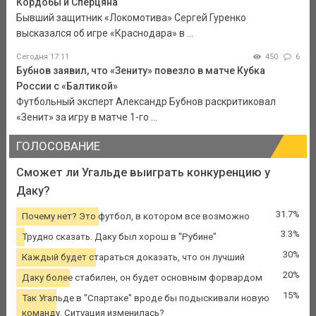
Кордобы и Сперцяна
Бывший защитник «Локомотива» Сергей Гуренко
высказался об игре «Краснодара» в ...
Сегодня 17:11
450
6
Бубнов заявил, что «Зениту» повезло в матче Кубка
России с «Балтикой»
Футбольный эксперт Александр Бубнов раскритиковал
«Зенит» за игру в матче 1-го ...
ГОЛОСОВАНИЕ
Сможет ли Угальде выиграть конкуренцию у
Даку?
31.7%
Почему нет? Это футбол, в котором все возможно
3.3%
Трудно сказать. Даку был хорош в "Рубине"
30%
Каждый будет стараться доказать, что он лучший
20%
Даку более стабилен, он будет основным форвардом
15%
Так Угальде в "Спартаке" вроде бы подыскивали новую
команду. Ситуация изменилась?