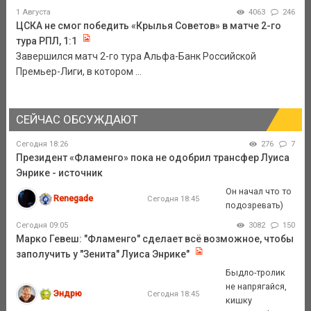
1 Августа
4063
246
ЦСКА не смог победить «Крылья Советов» в матче 2-го
тура РПЛ, 1:1
Завершился матч 2-го тура Альфа-Банк Российской
Премьер-Лиги, в котором ...
СЕЙЧАС ОБСУЖДАЮТ
Сегодня 18:26
276
7
Президент «Фламенго» пока не одобрил трансфер Луиса
Энрике - источник
Он начал что то
Renegade
Сегодня 18:45
подозревать)
Сегодня 09:05
3082
150
Марко Гевеш: "Фламенго" сделает всё возможное, чтобы
заполучить у "Зенита" Луиса Энрике"
Быдло-тролик
не напрягайся,
Эндрю
Сегодня 18:45
кишку