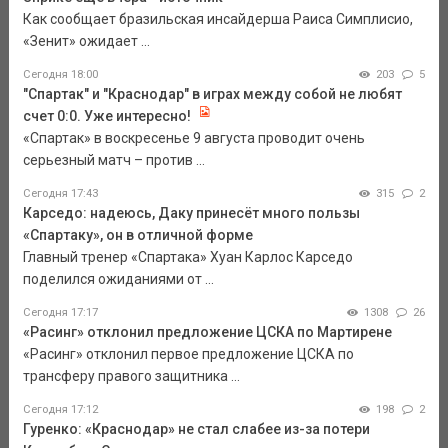
Как сообщает бразильская инсайдерша Раиса Симплисио,
«Зенит» ожидает ...
Сегодня 18:00
203
5
"Спартак" и "Краснодар" в играх между собой не любят
счет 0:0. Уже интересно!
«Спартак» в воскресенье 9 августа проводит очень
серьезный матч – против ...
Сегодня 17:43
315
2
Карседо: надеюсь, Даку принесёт много пользы
«Спартаку», он в отличной форме
Главный тренер «Спартака» Хуан Карлос Карседо
поделился ожиданиями от ...
Сегодня 17:17
1308
26
«Расинг» отклонил предложение ЦСКА по Мартирене
«Расинг» отклонил первое предложение ЦСКА по
трансферу правого защитника ...
Сегодня 17:12
198
2
Гуренко: «Краснодар» не стал слабее из-за потери