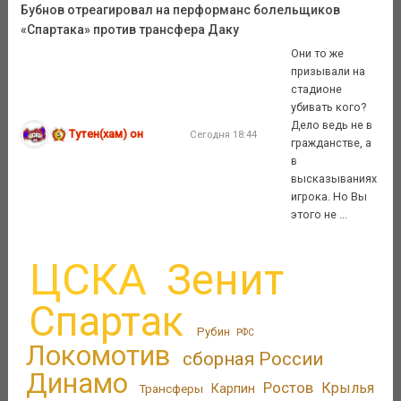
Бубнов отреагировал на перформанс болельщиков
«Спартака» против трансфера Даку
Они то же
призывали на
стадионе
убивать кого?
Дело ведь не в
Тутен(хам) он
Сегодня 18:44
гражданстве, а
в
высказываниях
игрока. Но Вы
этого не ...
ЦСКА
Зенит
Спартак
Рубин
РФС
Локомотив
сборная России
Динамо
Ростов
Крылья
Трансферы
Карпин