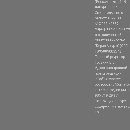
(Роскомнадзор) 19
января 2011г.
Свидетельство о
регистрации Эл
№ФС77-43557.
Учредитель: Общест
с ограниченной
ответственностью
"Борис-Медиа" (ОГРН
1095009003572)
Главный редактор:
Тосунян Б.С.
Адрес электронной
почты редакции:
info@bobsoccer.ru;
bobsoccerru@gmail.
Телефон редакции: +
985 719 29 97
Настоящий ресурс
содержит материал
18+