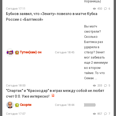
поранишь)
Сегодня 17:11
450
6
Бубнов заявил, что «Зениту» повезло в матче Кубка
России с «Балтикой»
Вы матч
смотрели?
Сколько
Балтика раз
ударила в
Тутен(хам) он
створ? Зенит
Сегодня 18:45
мог забивать
еще 2 минимум
во втором
тайме. То что
Семак ...
Сегодня 18:00
203
5
"Спартак" и "Краснодар" в играх между собой не любят
счет 0:0. Уже интересно!
Скорпи
)))))))))))
Сегодня 18:44
Сегодня 17:07
857
7