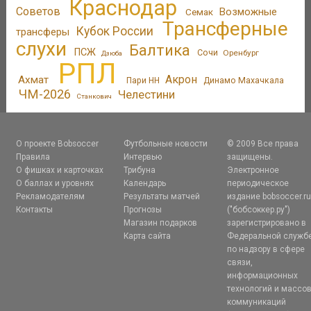
Краснодар
Советов
Возможные
Семак
Трансферные
Кубок России
трансферы
слухи
Балтика
ПСЖ
Сочи
Оренбург
Дзюба
РПЛ
Акрон
Ахмат
Пари НН
Динамо Махачкала
ЧМ-2026
Челестини
Станкович
О проекте Bobsoccer
Футбольные новости
© 2009 Все права
Правила
Интервью
защищены.
О фишках и карточках
Трибуна
Электронное
О баллах и уровнях
Календарь
периодическое
Рекламодателям
Результаты матчей
издание bobsoccer.r
Контакты
Прогнозы
("бобсоккер.ру")
Магазин подарков
зарегистрировано в
Карта сайта
Федеральной служб
по надзору в сфере
связи,
информационных
технологий и массо
коммуникаций