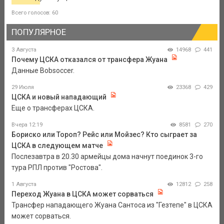
Всего голосов: 60
ПОПУЛЯРНОЕ
3 Августа
14968
441
Почему ЦСКА отказался от трансфера Жуана
Данные Bobsoccer.
29 Июля
23368
429
ЦСКА и новый нападающий
Еще о трансферах ЦСКА.
Вчера 12:19
8581
270
Бориско или Тороп? Рейс или Мойзес? Кто сыграет за
ЦСКА в следующем матче
Послезавтра в 20.30 армейцы дома начнут поединок 3-го
тура РПЛ против "Ростова".
1 Августа
12812
258
Переход Жуана в ЦСКА может сорваться
Трансфер нападающего Жуана Сантоса из "Гезтепе" в ЦСКА
может сорваться.