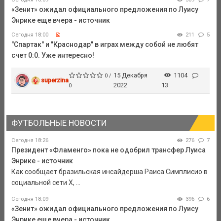
«Зенит» ожидал официального предложения по Луису
Энрике еще вчера - источник
Сегодня 18:00
211
5
"Спартак" и "Краснодар" в играх между собой не любят
счет 0:0. Уже интересно!
15 Декабря
1104
0 /
superzina
2022
13
0
ФУТБОЛЬНЫЕ НОВОСТИ
Сегодня 18:26
276
7
Президент «Фламенго» пока не одобрил трансфер Луиса
Энрике - источник
Как сообщает бразильская инсайдерша Раиса Симплисио в
социальной сети Х, ...
Сегодня 18:09
396
6
«Зенит» ожидал официального предложения по Луису
Энрике еще вчера - источник