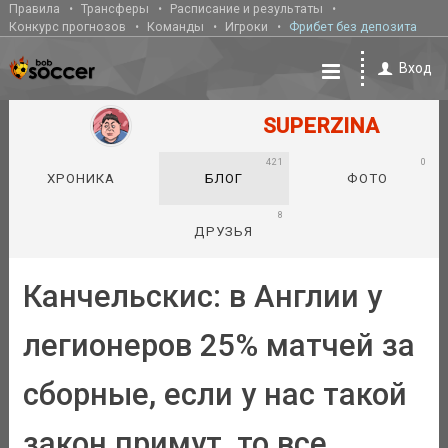
Правила
Трансферы
Расписание и результаты
Конкурс прогнозов
Команды
Игроки
Фрибет без депозита
Вход
SUPERZINA
421
0
ХРОНИКА
БЛОГ
ФОТО
8
ДРУЗЬЯ
Канчельскис: в Англии у
легионеров 25% матчей за
сборные, если у нас такой
закон примут, то все