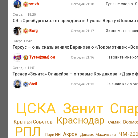
vv-zh
Тут я не спорю. 
Сегодня 21:18
Сегодня 18:20
СЭ: «Оренбург» может арендовать Лукаса Вера у «Локомо
Borg
Экономят на всем
Сегодня 21:17
Вчера 17:42
Геркус — о высказываниях Баринова о «Локомотиве»: «Все
Тутен(хам) он
Назовите мне хот
Сегодня 21:16
Сегодня 11:51
Тренер «Зенита» Оливейра — о травме Кондакова: «Даже ф
Steil
Не знаю как мож
Сегодня 21:13
ЦСКА
Зенит
Спа
Краснодар
Крылья Советов
Возмо
Семак
РПЛ
ЧМ-20
Акрон
Пари НН
Динамо Махачкала