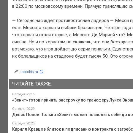
в 22:00 по московскому времени. Прямую трансляцию см
— Сегодня нас ждет противостояние лидеров — Месси п
есть Месси, а хорваты выбили бразильцев. Четыре года н
что хорваты стали старше, а Месси с Ди Марией что? М
сильна. Но и по хорватам не скажешь, что они бесхаракте
возможно, что игра дойдет до серии пенальти. Единствен
их болельщиков на стадионе будет тысяч 50. Это огромн
matchtv.ru
ЧИТАЙТЕ ТАКЖЕ:
Сегодня 21:16
«Зенит» готов принять рассрочку по трансферу Луиса Энри
Сегодня 20:29
Денис Попов: Только «Зенит» может позволить себе до к
Сегодня 20:25
Кирилл Кравцов близок к подписанию контракта с загреб