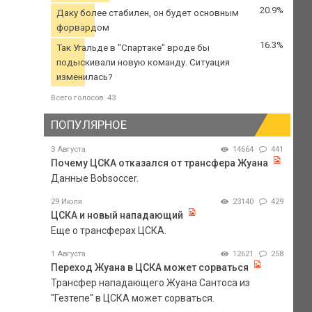
20.9%
Даку более стабилен, он будет основным
форвардом
16.3%
Так Угальде в "Спартаке" вроде бы
подыскивали новую команду. Ситуация
изменилась?
Всего голосов: 43
ПОПУЛЯРНОЕ
3 Августа
14664
441
Почему ЦСКА отказался от трансфера Жуана
Данные Bobsoccer.
29 Июля
23140
429
ЦСКА и новый нападающий
Еще о трансферах ЦСКА.
1 Августа
12621
258
Переход Жуана в ЦСКА может сорваться
Трансфер нападающего Жуана Сантоса из
"Гезтепе" в ЦСКА может сорваться.