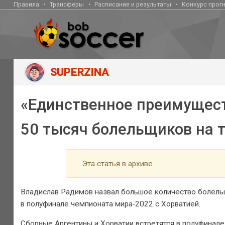
Правила
Трансферы
Расписание и результаты
Конкурс прог
SUPERZINA
«Единственное преимущест
50 тысяч болельщиков на 
Эта статья в архиве
Владислав Радимов назвал большое количество болель
в полуфинале чемпионата мира‑2022 с Хорватией.
Сборные Аргентины и Хорватии встретятся в полуфинале