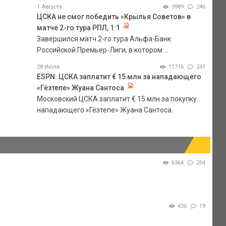
1 Августа
3989
246
ЦСКА не смог победить «Крылья Советов» в
матче 2-го тура РПЛ, 1:1
Завершился матч 2-го тура Альфа-Банк
Российской Премьер-Лиги, в котором ...
28 Июля
11716
241
ESPN: ЦСКА заплатит € 15 млн за нападающего
«Гёзтепе» Жуана Сантоса
Московский ЦСКА заплатит € 15 млн за покупку
нападающего «Гёзтепе» Жуана Сантоса.
6364
204
436
19