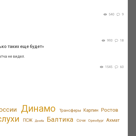
540
9
993
18
ько таких еще будет»
тча не видел.
1545
60
Динамо
оссии
Ростов
Трансферы
Карпин
слухи
Балтика
Ахмат
ПСЖ
Сочи
Оренбург
Дзюба