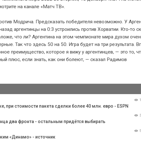
отрите на канале «Матч ТВ».
ротив Модрича. Предсказать победителя невозможно. У Арге
азад аргентинцы на 0:3 устроились против Хорватии. Кто‑то с
оложе, что ли? Аргентина на этом чемпионате мира духом очен
рные. Так что здесь 50 на 50. Игра будет на три результата. В
ное преимущество, которое я вижу у аргентинцев, — это то, ч
ый плюс, если знать, как они болеют, — сказал Радимов
ке, при стоимости пакета сделки более 40 млн. евро - ESPN
онца два фронта - остальным придётся выбирать
ским «Динамо» - источник