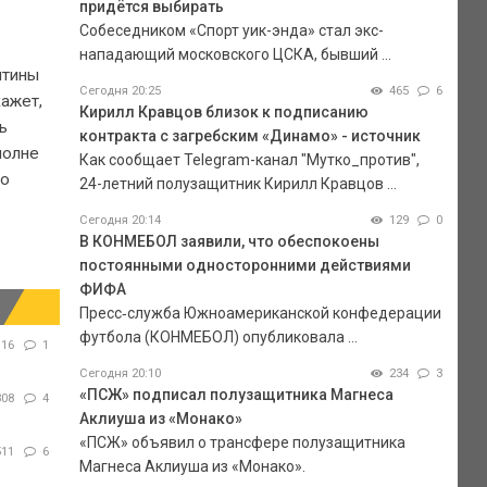
придётся выбирать
Собеседником «Спорт уик-энда» стал экс-
нападающий московского ЦСКА, бывший ...
нтины
Сегодня 20:25
465
6
кажет,
Кирилл Кравцов близок к подписанию
ь
контракта с загребским «Динамо» - источник
полне
Как сообщает Telegram-канал "Мутко_против",
то
24-летний полузащитник Кирилл Кравцов ...
Сегодня 20:14
129
0
В КОНМЕБОЛ заявили, что обеспокоены
постоянными односторонними действиями
ФИФА
Пресс‑служба Южноамериканской конфедерации
футбола (КОНМЕБОЛ) опубликовала ...
116
1
Сегодня 20:10
234
3
«ПСЖ» подписал полузащитника Магнеса
308
4
Аклиуша из «Монако»
«ПСЖ» объявил о трансфере полузащитника
511
6
Магнеса Аклиуша из «Монако».