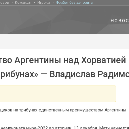
нозов
Команды
Игроки
Фрибет без депозита
НОВО
во Аргентины над Хорватией
трибунах» — Владислав Радим
щиков на трибунах единственным преимуществом Аргентины
 чемпионата мира‑2022 во вторник, 13 декабря. Матч начнется