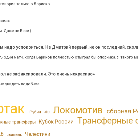
Я говорил только о Бориско
тива»
. Даже не Вере.)
м надо успокоиться. Не Дмитрий первый, не он последний, скол
ь один матч, когда Баринов полностью отыграл бы опорника. Я такого ма
ол не зафиксировали. Это очень некрасиво»
но увидеть подобное.
ртак
Локомотив
сборная Р
Рубин
РФС
Трансферные 
Кубок России
жные трансферы
26
Челестини
Станкович