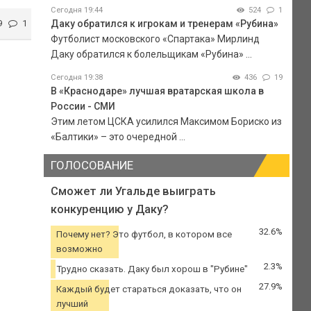
Сегодня 19:44
524
1
9
1
Даку обратился к игрокам и тренерам «Рубина»
Футболист московского «Спартака» Мирлинд
Даку обратился к болельщикам «Рубина» ...
Сегодня 19:38
436
19
В «Краснодаре» лучшая вратарская школа в
России - СМИ
Этим летом ЦСКА усилился Максимом Бориско из
«Балтики» – это очередной ...
ГОЛОСОВАНИЕ
Сможет ли Угальде выиграть
конкуренцию у Даку?
32.6%
Почему нет? Это футбол, в котором все
возможно
2.3%
Трудно сказать. Даку был хорош в "Рубине"
27.9%
Каждый будет стараться доказать, что он
лучший