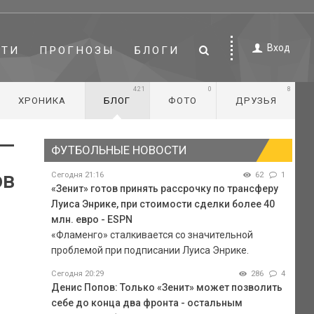
Вход
СТИ
ПРОГНОЗЫ
БЛОГИ
421
0
8
ХРОНИКА
БЛОГ
ФОТО
ДРУЗЬЯ
 —
ФУТБОЛЬНЫЕ НОВОСТИ
ов
Сегодня 21:16
62
1
«Зенит» готов принять рассрочку по трансферу
Луиса Энрике, при стоимости сделки более 40
млн. евро - ESPN
«Фламенго» сталкивается со значительной
проблемой при подписании Луиса Энрике.
Сегодня 20:29
286
4
Денис Попов: Только «Зенит» может позволить
себе до конца два фронта - остальным