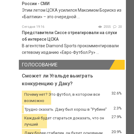
России - СМИ
Этим летом ЦСКА усилился Максимом Бориско из
«Балтики» – это очередной ...
Сегодня 19:16
2555
20
Представители Сиссе отреагировали на слухи
об интересе ЦСКА
В агентстве Diamond Sports прокомментировали
сетевому изданию «Евро-Футбол.Ру» ...
ГОЛОСОВАНИЕ
Сможет ли Угальде выиграть
конкуренцию у Даку?
32.6%
Почему нет? Это футбол, в котором все
возможно
2.3%
Трудно сказать. Даку был хорош в "Рубине"
27.9%
Каждый будет стараться доказать, что он
лучший
20.9%
Даку более стабилен, он будет основным