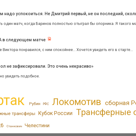
м надо успокоиться. Не Дмитрий первый, не он последний, скол
ь один матч, когда Баринов полностью отыграл бы опорника. Я такого ма
КА в следующем матче
 Виктора понравился, с ним спокойнее... Хочется увидеть его в старте...
ол не зафиксировали. Это очень некрасиво»
но увидеть подобное.
ртак
Локомотив
сборная Р
Рубин
РФС
Трансферные 
Кубок России
жные трансферы
26
Челестини
Станкович