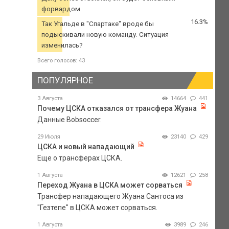
форвардом
16.3%
Так Угальде в "Спартаке" вроде бы
подыскивали новую команду. Ситуация
изменилась?
Всего голосов: 43
ПОПУЛЯРНОЕ
3 Августа
14664
441
Почему ЦСКА отказался от трансфера Жуана
Данные Bobsoccer.
29 Июля
23140
429
ЦСКА и новый нападающий
Еще о трансферах ЦСКА.
1 Августа
12621
258
Переход Жуана в ЦСКА может сорваться
Трансфер нападающего Жуана Сантоса из
"Гезтепе" в ЦСКА может сорваться.
1 Августа
3989
246