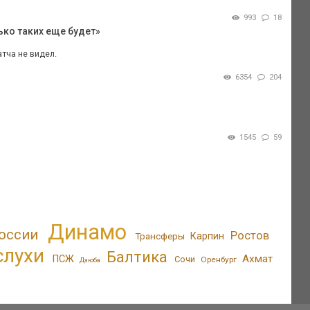
993
18
ько таких еще будет»
тча не видел.
6354
204
1545
59
Динамо
оссии
Ростов
Трансферы
Карпин
слухи
Балтика
Ахмат
ПСЖ
Сочи
Оренбург
Дзюба