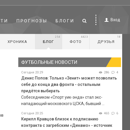
Вход
СТИ
ПРОГНОЗЫ
БЛОГИ
254
4423
18
ХРОНИКА
БЛОГ
ФОТО
ДРУЗЬЯ
ФУТБОЛЬНЫЕ НОВОСТИ
Сегодня 20:29
286
4
Денис Попов: Только «Зенит» может позволить
себе до конца два фронта - остальным
придётся выбирать
Собеседником «Спорт уик-энда» стал экс-
нападающий московского ЦСКА, бывший ...
Сегодня 20:25
465
6
ов
Кирилл Кравцов близок к подписанию
контракта с загребским «Динамо» - источник