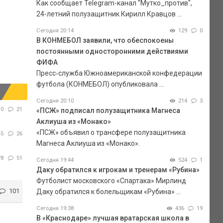
Как сообщает Telegram-канал "Мутко_против",
24-летний полузащитник Кирилл Кравцов ...
Сегодня 20:14
129
0
В КОНМЕБОЛ заявили, что обеспокоены
постоянными односторонними действиями
ФИФА
Пресс‑служба Южноамериканской конфедерации
футбола (КОНМЕБОЛ) опубликовала ...
Сегодня 20:10
214
3
10
21
«ПСЖ» подписал полузащитника Магнеса
Аклиуша из «Монако»
«ПСЖ» объявил о трансфере полузащитника
45
26
Магнеса Аклиуша из «Монако».
78
51
Сегодня 19:44
524
1
Даку обратился к игрокам и тренерам «Рубина»
Футболист московского «Спартака» Мирлинд
101
Даку обратился к болельщикам «Рубина» ...
Сегодня 19:38
436
19
В «Краснодаре» лучшая вратарская школа в