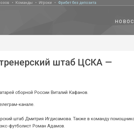
нозов
Команды
Игроки
Фрибет без депозита
НОВО
 тренерский штаб ЦСКА —
атарей сборной России Виталий Кафанов.
елеграм-канале.
ерский штаб Дмитрия Игдисамова. Также в команду помощник
 экс-футболист Роман Адамов.