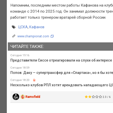
Напомним, последним местом работы Кафанова на клубн
команде с 2014 по 2025 год. Он занимал должности трен
работает только тренером вратарей сборной России.
ЦСКА
,
Кафанов
www.championat.com
ЧИТАЙТЕ ТАКЖЕ:
Сегодня 19:16
Представители Сиссе отреагировали на слухи об интересе
Сегодня 18:59
Попов: Даку — супертрансфер для «Спартака», но я бы хот
Сегодня 18:20
Несколько клубов РПЛ хотят арендовать нападающего Ц
Ramsfield
2.3 / 6