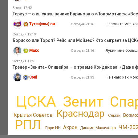
Вчера 17:42
Геркус — о высказываниях Баринова о «Локомотиве»: «Все
Тутен(хам) он
Назовите мне хот
Сегодня 21:16
Сегодня 12:19
Бориско или Тороп? Рейс или Мойзес? Кто сыграет за ЦС
Макс
Лукин мне больше
Сегодня 21:16
Сегодня 11:51
Тренер «Зенита» Оливейра — о травме Кондакова: «Даже ф
Steil
Не знаю как мож
Сегодня 21:13
ЦСКА
Зенит
Спа
Краснодар
Крылья Советов
Возмо
Семак
РПЛ
ЧМ-20
Акрон
Пари НН
Динамо Махачкала