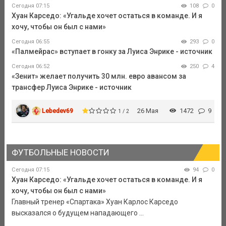
Сегодня 07:15
108
0
Хуан Карседо: «Угальде хочет остаться в команде. И я
хочу, чтобы он был с нами»
Сегодня 06:55
293
0
«Палмейрас» вступает в гонку за Луиса Энрике - источник
Сегодня 06:52
250
4
«Зенит» желает получить 30 млн. евро авансом за
трансфер Луиса Энрике - источник
Lebedev69
26 Мая
1472
9
1 / 2
ФУТБОЛЬНЫЕ НОВОСТИ
Сегодня 07:15
94
0
Хуан Карседо: «Угальде хочет остаться в команде. И я
хочу, чтобы он был с нами»
Главный тренер «Спартака» Хуан Карлос Карседо
высказался о будущем нападающего ...