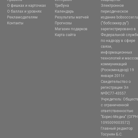
О фишках и карточках
Трибуна
Электронное
О баллах и уровнях
Календарь
периодическое
Рекламодателям
Результаты матчей
издание bobsoccer.r
Контакты
Прогнозы
("бобсоккер.ру")
Магазин подарков
зарегистрировано в
Карта сайта
Федеральной служб
по надзору в сфере
связи,
информационных
технологий и массо
коммуникаций
(Роскомнадзор) 19
января 2011г.
Свидетельство о
регистрации Эл
№ФС77-43557.
Учредитель: Общест
с ограниченной
ответственностью
"Борис-Медиа" (ОГРН
1095009003572)
Главный редактор:
Тосунян Б.С.