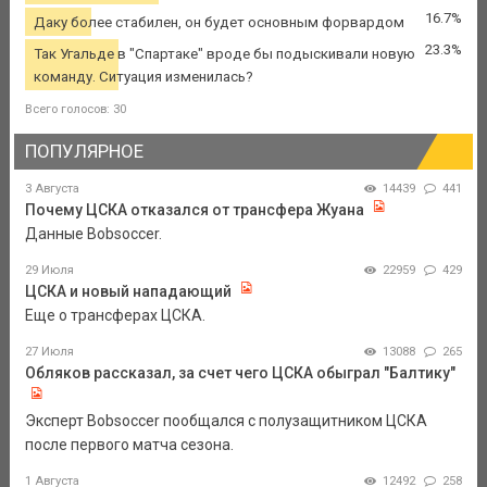
16.7%
Даку более стабилен, он будет основным форвардом
23.3%
Так Угальде в "Спартаке" вроде бы подыскивали новую
команду. Ситуация изменилась?
Всего голосов: 30
ПОПУЛЯРНОЕ
3 Августа
14439
441
Почему ЦСКА отказался от трансфера Жуана
Данные Bobsoccer.
29 Июля
22959
429
ЦСКА и новый нападающий
Еще о трансферах ЦСКА.
27 Июля
13088
265
Обляков рассказал, за счет чего ЦСКА обыграл "Балтику"
Эксперт Bobsoccer пообщался с полузащитником ЦСКА
после первого матча сезона.
1 Августа
12492
258