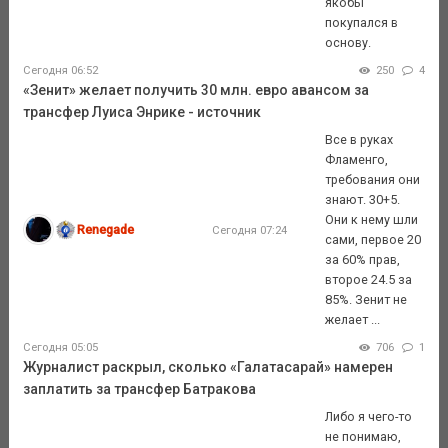
якобы
покупался в
основу.
Сегодня 06:52
250
4
«Зенит» желает получить 30 млн. евро авансом за
трансфер Луиса Энрике - источник
Все в руках
Фламенго,
требования они
знают. 30+5.
Они к нему шли
Renegade
Сегодня 07:24
сами, первое 20
за 60% прав,
второе 24.5 за
85%. Зенит не
желает ...
Сегодня 05:05
706
1
Журналист раскрыл, сколько «Галатасарай» намерен
заплатить за трансфер Батракова
Либо я чего-то
не понимаю,