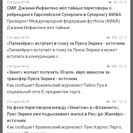
Сегодня 07:08
92
0
СМИ: Джанни Инфантино вёл тайные переговоры о
ребрендинге Европейской Суперлиги в Суперлигу ФИФА
Президент Международной федерации футбола (ФИФА)
Джанни Инфантино вёл тайные ...
Сегодня 06:55
276
0
«Палмейрас» вступает в гонку за Луиса Энрике - источник
«Палмейрас» вступает в гонку за Луиса Энрике и может
вступить в конкуренцию с ...
Сегодня 06:52
250
4
«Зенит» желает получить 30 млн. евро авансом за
трансфер Луиса Энрике - источник
Как сообщает бразильский журналист Пабло Руа в
социальной сети Х, предметом торга ...
Сегодня 06:26
281
0
На фоне переговоров между «Зенитом» и «Фламенго»,
Луис Энрике уже подыскивает жилье в Рио-де-Жанейро -
источник
Как сообщает бразильский журналист Луис Карлос Ларго,