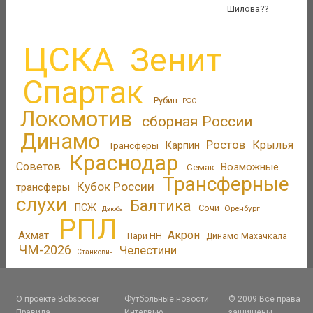
Шилова??
ЦСКА
Зенит
Спартак
Рубин
РФС
Локомотив
сборная России
Динамо
Ростов
Крылья
Трансферы
Карпин
Краснодар
Советов
Возможные
Семак
Трансферные
Кубок России
трансферы
слухи
Балтика
ПСЖ
Сочи
Оренбург
Дзюба
РПЛ
Акрон
Ахмат
Пари НН
Динамо Махачкала
ЧМ-2026
Челестини
Станкович
О проекте Bobsoccer
Футбольные новости
© 2009 Все права
Правила
Интервью
защищены.