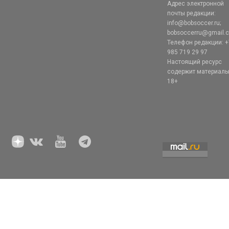
Адрес электронной
почты редакции:
info@bobsoccer.ru;
bobsoccerru@gmail.
Телефон редакции: +
985 719 29 97
Настоящий ресурс
содержит материал
18+