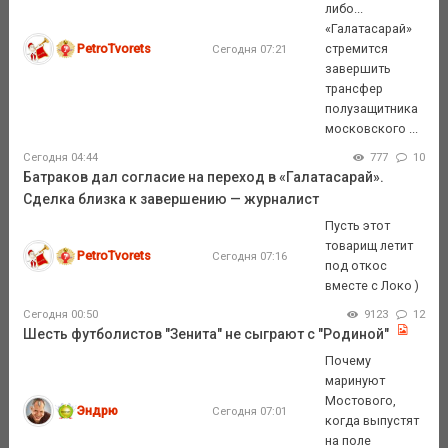
либо...
«Галатасарай»
PetroTvorets
стремится
Сегодня 07:21
завершить
трансфер
полузащитника
московского ...
Сегодня 04:44
777
10
Батраков дал согласие на переход в «Галатасарай».
Сделка близка к завершению — журналист
Пусть этот
товарищ летит
PetroTvorets
Сегодня 07:16
под откос
вместе с Локо )
Сегодня 00:50
9123
12
Шесть футболистов "Зенита" не сыграют с "Родиной"
Почему
маринуют
Мостового,
Эндрю
Сегодня 07:01
когда выпустят
на поле