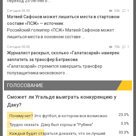
переход 25-летнего ...
Сегодня 05:55
536
1
Матвей Сафонов может лишиться места в стартовом
составе «ПСЖ» — источник
Российский голкипер «ПСЖ» Матвей Сафонов может
лишиться места в основном составе ...
Сегодня 05:05
706
1
Журналист раскрыл, сколько «Галатасарай» намерен
заплатить за трансфер Батракова
«Галатасарай» стремится завершить трансфер
полузащитника московского ...
ГОЛОСОВАНИЕ
Сможет ли Угальде выиграть конкуренцию у
Даку?
23.3%
Почему нет? Это футбол, в котором все возможно
3.3%
Трудно сказать. Даку был хорош в "Рубине"
33.3%
Каждый будет стараться доказать, что он лучший