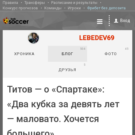
Правила
Трансферы
Расписание и результаты
Конкурс прогнозов
Команды
Игроки
Фрибет без депозита
Вход
LEBEDEV69
504
45
ХРОНИКА
БЛОГ
ФОТО
5
ДРУЗЬЯ
Титов — о «Спартаке»:
«Два кубка за девять лет
— маловато. Хочется
большего»