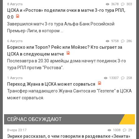
8 Августа
3678
303
ЦСКА и «Ростов» поделили очки в матче 3-го тура РПЛ,
0:0
Завершился матч 3-го тура Альфа-Банк Российской
Премьер-Лиги, в котором ...
6 Августа
9758
286
Бориско или Тороп? Рейс или Мойзес? Кто сыграет за
ЦСКА в следующем матче
Послезавтра в 20.30 армейцы дома начнут поединок 3-го
тура РПЛ против "Ростова".
1 Августа
13307
258
Переход Жуана в ЦСКА может сорваться
Трансфер нападающего Жуана Сантоса из "Гезтепе" в ЦСКА
может сорваться.
СЕЙЧАС ОБСУЖДАЮТ
Вчера 23:17
1008
29
Энрике рассказал, о чем говорили в раздевалке «Зенита»