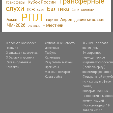
Трансферные
Кубок России
трансферы
слухи
Балтика
ПСЖ
Сочи
Оренбург
Дзюба
РПЛ
Акрон
Ахмат
Динамо Махачкала
Пари НН
ЧМ-2026
Челестини
Станкович
О проекте Bobsoccer
Футбольные новости
© 2009 Все права
Правила
Интервью
защищены.
О фишках и карточках
Трибуна
Электронное
О баллах и уровнях
Календарь
периодическое
Рекламодателям
Результаты матчей
издание bobsoccer.r
Контакты
Прогнозы
("бобсоккер.ру")
Магазин подарков
зарегистрировано в
Карта сайта
Федеральной служб
по надзору в сфере
связи,
информационных
технологий и массо
коммуникаций
(Роскомнадзор) 19
января 2011г.