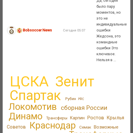
Да, сегодня
было пару
моментов, но
это не
индивидуальные
Bobsoccer News
ошибки
Сегодня 05:07
Жедсона, это
командные
ошибки Это
ключевое.
Нельзя в ...
ЦСКА
Зенит
Спартак
Рубин
РФС
Локомотив
сборная России
Динамо
Ростов
Крылья
Трансферы
Карпин
Краснодар
Советов
Возможные
Семак