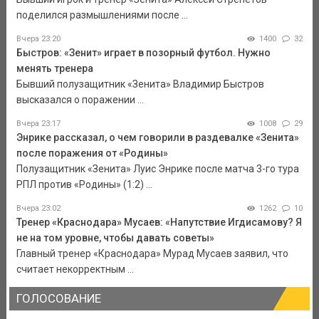
поделился размышлениями после ...
Вчера 23:20
1400
32
Быстров: «Зенит» играет в позорный футбол. Нужно
менять тренера
Бывший полузащитник «Зенита» Владимир Быстров
высказался о поражении ...
Вчера 23:17
1008
29
Энрике рассказал, о чем говорили в раздевалке «Зенита»
после поражения от «Родины»
Полузащитник «Зенита» Луис Энрике после матча 3-го тура
РПЛ против «Родины» (1:2) ...
Вчера 23:02
1262
10
Тренер «Краснодара» Мусаев: «Напутствие Игдисамову? Я
не на том уровне, чтобы давать советы»
Главный тренер «Краснодара» Мурад Мусаев заявил, что
считает некорректным ...
ГОЛОСОВАНИЕ