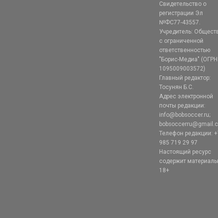
Свидетельство о
регистрации Эл
№ФС77-43557.
Учредитель: Общест
с ограниченной
ответственностью
"Борис-Медиа" (ОГРН
1095009003572)
Главный редактор:
Тосунян Б.С.
Адрес электронной
почты редакции:
info@bobsoccer.ru;
bobsoccerru@gmail.
Телефон редакции: +
985 719 29 97
Настоящий ресурс
содержит материал
18+