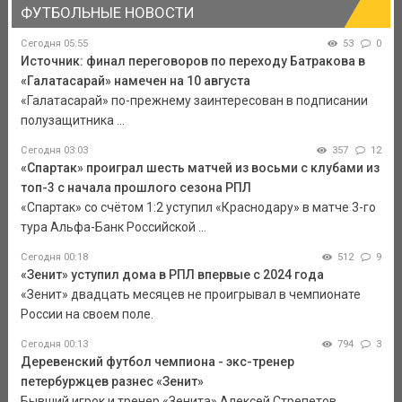
ФУТБОЛЬНЫЕ НОВОСТИ
Сегодня 05:55
53
0
Источник: финал переговоров по переходу Батракова в
«Галатасарай» намечен на 10 августа
«Галатасарай» по-прежнему заинтересован в подписании
полузащитника ...
Сегодня 03:03
357
12
«Спартак» проиграл шесть матчей из восьми с клубами из
топ-3 с начала прошлого сезона РПЛ
«Спартак» со счётом 1:2 уступил «Краснодару» в матче 3-го
тура Альфа-Банк Российской ...
Сегодня 00:18
512
9
«Зенит» уступил дома в РПЛ впервые с 2024 года
«Зенит» двадцать месяцев не проигрывал в чемпионате
России на своем поле.
Сегодня 00:13
794
3
Деревенский футбол чемпиона - экс-тренер
петербуржцев разнес «Зенит»
Бывший игрок и тренер «Зенита» Алексей Стрепетов