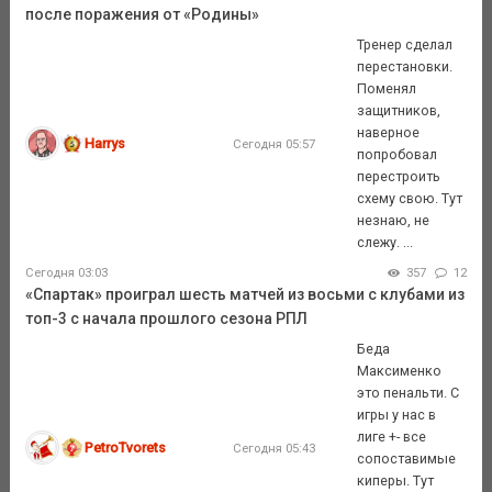
после поражения от «Родины»
Тренер сделал
перестановки.
Поменял
защитников,
наверное
Harrys
Сегодня 05:57
попробовал
перестроить
схему свою. Тут
незнаю, не
слежу. ...
Сегодня 03:03
357
12
«Спартак» проиграл шесть матчей из восьми с клубами из
топ-3 с начала прошлого сезона РПЛ
Беда
Максименко
это пенальти. С
игры у нас в
лиге +- все
PetroTvorets
Сегодня 05:43
сопоставимые
киперы. Тут