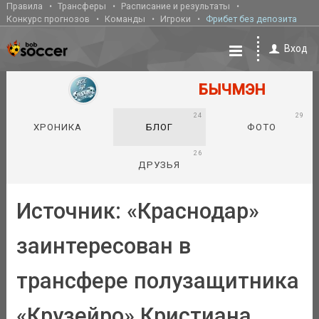
Правила
Трансферы
Расписание и результаты
Конкурс прогнозов
Команды
Игроки
Фрибет без депозита
Вход
БЫЧМЭН
24
29
ХРОНИКА
БЛОГ
ФОТО
26
ДРУЗЬЯ
Источник: «Краснодар»
заинтересован в
трансфере полузащитника
«Крузейро» Кристиана