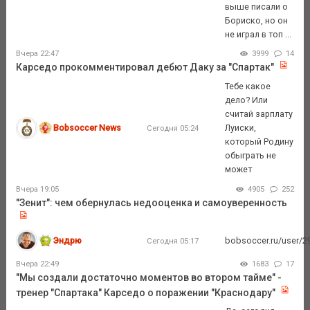
выше писали о
Бориско, но он
не играл в топ ...
Вчера 22:47
3999
14
Карседо прокомментировал дебют Даку за "Спартак"
Тебе какое
дело? Или
считай зарплату
Bobsoccer News
Луиски,
Сегодня 05:24
который Родину
обыграть не
может
Вчера 19:05
4905
252
"Зенит": чем обернулась недооценка и самоуверенность
Эндрю
bobsoccer.ru/user/29
Сегодня 05:17
Вчера 22:49
1683
17
"Мы создали достаточно моментов во втором тайме" -
тренер "Спартака" Карседо о поражении "Краснодару"