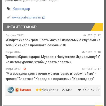
Краснодар
www.sport-express.ru
ЧИТАЙТЕ ТАКЖЕ:
Сегодня 03:03
357
12
«Спартак» проиграл шесть матчей из восьми с клубами из
топ-3 с начала прошлого сезона РПЛ
Вчера 23:02
1262
10
Тренер «Краснодара» Мусаев: «Напутствие Игдисамову? Я
не на том уровне, чтобы давать советы»
Вчера 22:49
1683
17
"Мы создали достаточно моментов во втором тайме" -
тренер "Спартака" Карседо о поражении "Краснодару"
Бычмэн
27 Мая
4712
17
2 / 4