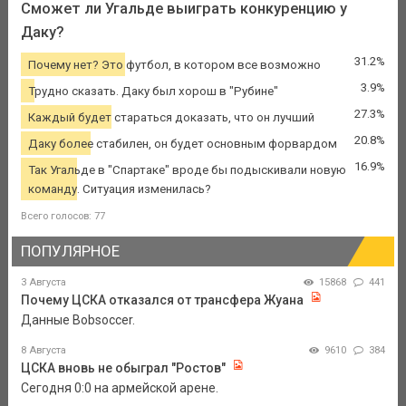
Сможет ли Угальде выиграть конкуренцию у
Даку?
31.2%
Почему нет? Это футбол, в котором все возможно
3.9%
Трудно сказать. Даку был хорош в "Рубине"
27.3%
Каждый будет стараться доказать, что он лучший
20.8%
Даку более стабилен, он будет основным форвардом
16.9%
Так Угальде в "Спартаке" вроде бы подыскивали новую
команду. Ситуация изменилась?
Всего голосов: 77
ПОПУЛЯРНОЕ
3 Августа
15868
441
Почему ЦСКА отказался от трансфера Жуана
Данные Bobsoccer.
8 Августа
9610
384
ЦСКА вновь не обыграл "Ростов"
Сегодня 0:0 на армейской арене.