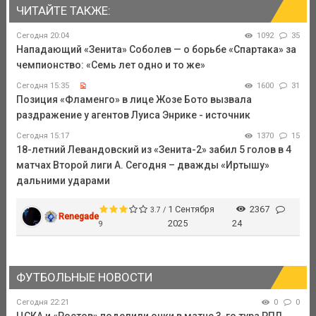
ЧИТАЙТЕ ТАКЖЕ:
Сегодня 20:04
1092
35
Нападающий «Зенита» Соболев — о борьбе «Спартака» за
чемпионство: «Семь лет одно и то же»
Сегодня 15:35
1600
31
Позиция «Фламенго» в лице Жозе Бото вызвала
раздражение у агентов Луиса Энрике - источник
Сегодня 15:17
1370
15
18-летний Левандовский из «Зенита-2» забил 5 голов в 4
матчах Второй лиги А. Сегодня – дважды «Иртышу»
дальними ударами
1 Сентября
2367
3.7 /
Renegade
2025
24
9
ФУТБОЛЬНЫЕ НОВОСТИ
Сегодня 22:21
0
0
ЦСКА и «Ростов» поделили очки в матче 3-го тура РПЛ