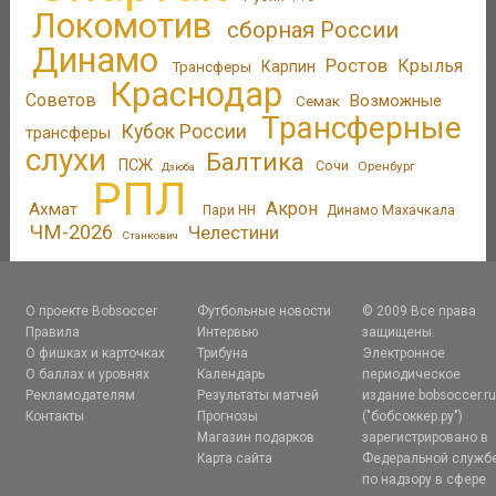
Локомотив
сборная России
Динамо
Ростов
Крылья
Трансферы
Карпин
Краснодар
Советов
Возможные
Семак
Трансферные
Кубок России
трансферы
слухи
Балтика
ПСЖ
Сочи
Оренбург
Дзюба
РПЛ
Акрон
Ахмат
Пари НН
Динамо Махачкала
ЧМ-2026
Челестини
Станкович
О проекте Bobsoccer
Футбольные новости
© 2009 Все права
Правила
Интервью
защищены.
О фишках и карточках
Трибуна
Электронное
О баллах и уровнях
Календарь
периодическое
Рекламодателям
Результаты матчей
издание bobsoccer.r
Контакты
Прогнозы
("бобсоккер.ру")
Магазин подарков
зарегистрировано в
Карта сайта
Федеральной служб
по надзору в сфере