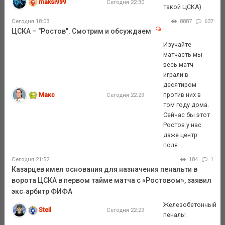
maksi999
Сегодня 22:30
такой ЦСКА)
Сегодня 18:03
8887
637
ЦСКА – "Ростов". Смотрим и обсуждаем
Изучайте
матчасть мы
весь матч
играли в
десятиром
Макс
против них в
Сегодня 22:29
том году дома.
Сейчас бы этот
Ростов у нас
даже центр
поля ...
Сегодня 21:52
184
1
Казарцев имел основания для назначения пенальти в
ворота ЦСКА в первом тайме матча с «Ростовом», заявил
экс‑арбитр ФИФА
Железобетонный
Steil
Сегодня 22:29
пеналь!