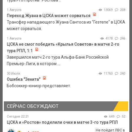
1 Августа
13069
258
Переход Жуана в ЦСКА может сорваться
Трансфер нападающего Жуана Сантоса из "Гезтепе" в ЦСКА
может сорваться.
1 Августа
4178
246
ЦСКА не смог победить «Крылья Советов» в матче 2-го
тура РПЛ, 1:1
Завершился матч 2-го тура Альфа-Банк Российской
Премьер-Лиги, в котором ...
30 Июля
11760
240
Ошибка "Зенита"
Бобсоккер-юниор представляет.
СЕЙЧАС ОБСУЖДАЮТ
Сегодня 22:21
649
52
ЦСКА и «Ростов» поделили очки в матче 3-го тура РПЛ
Не пойдет ЛВС в