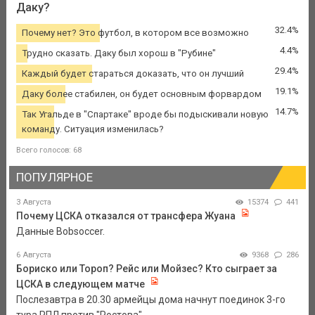
Даку?
32.4%
Почему нет? Это футбол, в котором все возможно
4.4%
Трудно сказать. Даку был хорош в "Рубине"
29.4%
Каждый будет стараться доказать, что он лучший
19.1%
Даку более стабилен, он будет основным форвардом
14.7%
Так Угальде в "Спартаке" вроде бы подыскивали новую
команду. Ситуация изменилась?
Всего голосов: 68
ПОПУЛЯРНОЕ
3 Августа
15374
441
Почему ЦСКА отказался от трансфера Жуана
Данные Bobsoccer.
6 Августа
9368
286
Бориско или Тороп? Рейс или Мойзес? Кто сыграет за
ЦСКА в следующем матче
Послезавтра в 20.30 армейцы дома начнут поединок 3-го
тура РПЛ против "Ростова".