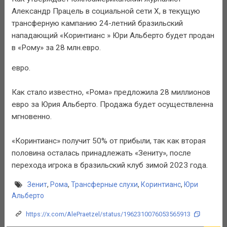
Александр Працель в социальной сети Х, в текущую
трансферную кампанию 24-летний бразильский
нападающий «Коринтианс » Юри Альберто будет продан
в «Рому» за 28 млн.евро.
евро.
Как стало известно, «Рома» предложила 28 миллионов
евро за Юрия Альберто. Продажа будет осуществленна
мгновенно.
«Коринтианс» получит 50% от прибыли, так как вторая
половина осталась принадлежать «Зениту», после
перехода игрока в бразильский клуб зимой 2023 года.
Зенит
,
Рома
,
Трансферные слухи
,
Коринтианс
,
Юри
Альберто
https://x.com/AlePraetzel/status/1962310076053565913