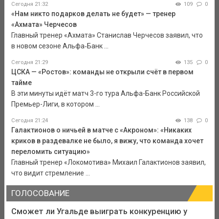
Сегодня 21:32
109
0
«Нам никто подарков делать не будет» — тренер
«Ахмата» Черчесов
Главный тренер «Ахмата» Станислав Черчесов заявил, что
в новом сезоне Альфа‑Банк ...
Сегодня 21:29
135
0
ЦСКА — «Ростов»: команды не открыли счёт в первом
тайме
В эти минуты идёт матч 3-го тура Альфа-Банк Российской
Премьер-Лиги, в котором ...
Сегодня 21:24
138
0
Галактионов о ничьей в матче с «Акроном»: «Никаких
криков в раздевалке не было, я вижу, что команда хочет
переломить ситуацию»
Главный тренер «Локомотива» Михаил Галактионов заявил,
что видит стремление ...
ГОЛОСОВАНИЕ
Сможет ли Угальде выиграть конкуренцию у