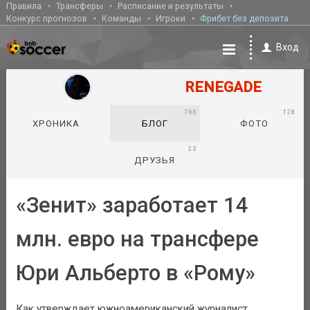
Правила
Трансферы
Расписание и результаты
Конкурс прогнозов
Команды
Игроки
Фрибет без депозита
Вход
RENEGADE
766
128
ХРОНИКА
БЛОГ
ФОТО
23
ДРУЗЬЯ
«Зенит» заработает 14
млн. евро на трансфере
Юри Альберто в «Рому»
Как утверждает южноамериканский журналист