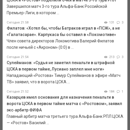
Завершился матч 3-го тура Альфа-Банк Российской
Премьер-Лиги, в котором ...
Сегодня 21:58
131
3
Филатов: «Хотел бы, чтобы Батраков играл в «ПСЖ», а не
«Галатасарае». Карпукаса бы оставил в «Локомотиве»
Член совета директоров Локомотива Валерий Филатов
после ничьей с «Акроном» (0:0) в ...
Сегодня 21:54
213
3
Сулейманов: «Судья не заметил пенальти в штрафной
ЦСКА в первом тайме, Лусиано заплел мне ноги»
Нападающий «Ростова» Тимур Сулейманов в эфире «Матч
ТВ» заявил, что в ворота ЦСКА ...
Сегодня 21:52
184
1
Казарцев имел основания для назначения пенальти в
ворота ЦСКА в первом тайме матча с «Ростовом», заявил
экс‑арбитр ФИФА
Главный арбитр матча третьего тура Альфа‑Банк РПЛ ЦСКА
— «Ростов» Василий ...