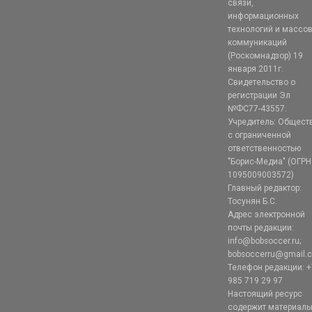
связи,
информационных
технологий и массо
коммуникаций
(Роскомнадзор) 19
января 2011г.
Свидетельство о
регистрации Эл
№ФС77-43557.
Учредитель: Общест
с ограниченной
ответственностью
"Борис-Медиа" (ОГРН
1095009003572)
Главный редактор:
Тосунян Б.С.
Адрес электронной
почты редакции:
info@bobsoccer.ru;
bobsoccerru@gmail.
Телефон редакции: +
985 719 29 97
Настоящий ресурс
содержит материал