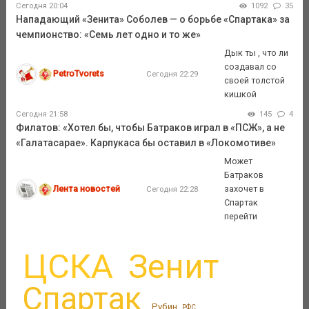
Сегодня 20:04
1092
35
Нападающий «Зенита» Соболев — о борьбе «Спартака» за
чемпионство: «Семь лет одно и то же»
Дык ты , что ли
создавал со
PetroTvorets
Сегодня 22:29
своей толстой
кишкой
Сегодня 21:58
145
4
Филатов: «Хотел бы, чтобы Батраков играл в «ПСЖ», а не
«Галатасарае». Карпукаса бы оставил в «Локомотиве»
Может
Батраков
Лента новостей
захочет в
Сегодня 22:28
Спартак
перейти
ЦСКА
Зенит
Спартак
Рубин
РФС