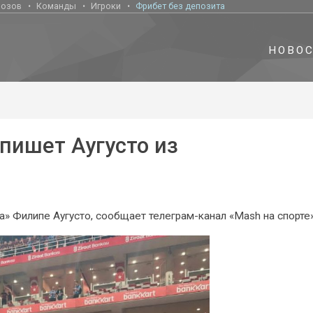
нозов
Команды
Игроки
Фрибет без депозита
НОВО
дпишет Аугусто из
 Филипе Аугусто, сообщает телеграм-канал «Mash на спорте»