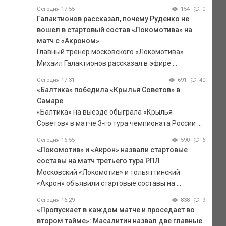
Сегодня 17:55
154
0
Галактионов рассказал, почему Руденко не
вошел в стартовый состав «Локомотива» на
матч с «Акроном»
Главный тренер московского «Локомотива»
Михаил Галактионов рассказал в эфире ...
Сегодня 17:31
691
40
«Балтика» победила «Крылья Советов» в
Самаре
«Балтика» на выезде обыграла «Крылья
Советов» в матче 3-го тура чемпионата России ...
Сегодня 16:55
590
6
«Локомотив» и «Акрон» назвали стартовые
составы на матч третьего тура РПЛ
Московский «Локомотив» и тольяттинский
«Акрон» объявили стартовые составы на ...
Сегодня 16:29
838
9
«Пропускает в каждом матче и проседает во
втором тайме»: Масалитин назвал две главные