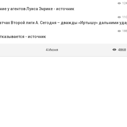
12
е у агентов Луиса Энрике - источник
11
 матчах Второй лиги А. Сегодня – дважды «Иртышу» дальними уд
18
отказывается - источник
4 Июня
4868