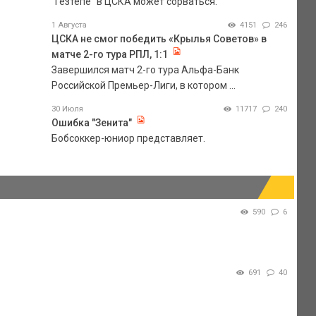
"Гезтепе" в ЦСКА может сорваться.
1 Августа
4151
246
ЦСКА не смог победить «Крылья Советов» в
матче 2-го тура РПЛ, 1:1
Завершился матч 2-го тура Альфа-Банк
Российской Премьер-Лиги, в котором ...
30 Июля
11717
240
Ошибка "Зенита"
Бобсоккер-юниор представляет.
590
6
691
40