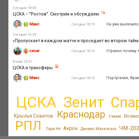
Сегодня 18:03
ЦСКА – "Ростов". Смотрим и обсуждаем
Макс
Он уже вылечилс
Сегодня 18:19
Сегодня 16:29
«Пропускает в каждом матче и проседает во втором тайм
cesar
Странно почему т
Сегодня 18:15
Вчера 23:31
ЦСКА и трансферы
Макс
Португалия, Фра
Сегодня 18:15
ЦСКА
Зенит
Спа
Краснодар
Крылья Советов
Возмо
Семак
РПЛ
ЧМ-20
Акрон
Пари НН
Динамо Махачкала