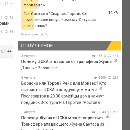
45
25
форвардом
14.7%
Так Угальде в "Спартаке" вроде бы
01
15
подыскивали новую команду. Ситуация
арами
изменилась?
89
55
Всего голосов: 68
ПОПУЛЯРНОЕ
44
3 Августа
15313
441
Почему ЦСКА отказался от трансфера Жуана
Данные Bobsoccer.
6 Августа
9309
286
Бориско или Тороп? Рейс или Мойзес? Кто
сыграет за ЦСКА в следующем матче
Послезавтра в 20.30 армейцы дома начнут
поединок 3-го тура РПЛ против "Ростова".
1 Августа
13043
258
Переход Жуана в ЦСКА может сорваться
Трансфер нападающего Жуана Сантоса из