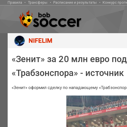
Правила
Трансферы
Расписание и результаты
Конкурс прог
NIFELIM
«Зенит» за 20 млн евро по
«Трабзонспора» - источник
«Зенит» оформил сделку по нападающему «Трабзонспора»