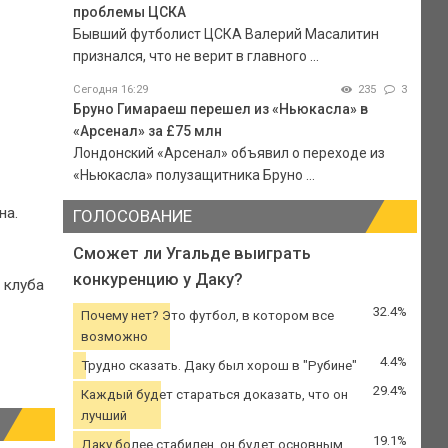
проблемы ЦСКА
Бывший футболист ЦСКА Валерий Масалитин
признался, что не верит в главного ...
Сегодня 16:29
235
3
Бруно Гимараеш перешел из «Ньюкасла» в
«Арсенал» за £75 млн
Лондонский «Арсенал» объявил о переходе из
«Ньюкасла» полузащитника Бруно ...
на.
ГОЛОСОВАНИЕ
Сможет ли Угальде выиграть
конкуренцию у Даку?
 клуба
32.4%
Почему нет? Это футбол, в котором все
возможно
4.4%
Трудно сказать. Даку был хорош в "Рубине"
29.4%
Каждый будет стараться доказать, что он
лучший
19.1%
Даку более стабилен, он будет основным