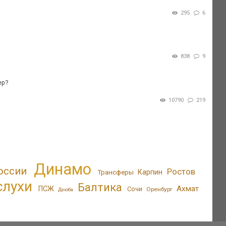
295
6
838
9
ер?
10790
219
Динамо
оссии
Ростов
Трансферы
Карпин
слухи
Балтика
Ахмат
ПСЖ
Сочи
Оренбург
Дзюба