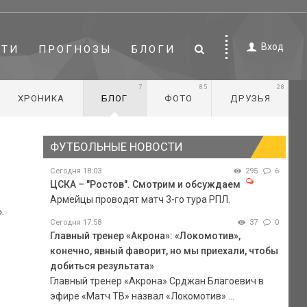
Вход
СТИ
ПРОГНОЗЫ
БЛОГИ
7
85
28
ХРОНИКА
БЛОГ
ФОТО
ДРУЗЬЯ
ФУТБОЛЬНЫЕ НОВОСТИ
Сегодня 18:03
295
6
ЦСКА – "Ростов". Смотрим и обсуждаем
Армейцы проводят матч 3-го тура РПЛ.
.
Сегодня 17:58
37
0
Главный тренер «Акрона»: «Локомотив»,
конечно, явный фаворит, но мы приехали, чтобы
добиться результата»
Главный тренер «Акрона» Срджан Благоевич в
эфире «Матч ТВ» назвал «Локомотив» ...