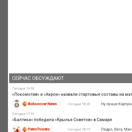
СЕЙЧАС ОБСУЖДАЮТ
Сегодня 16:55
«Локомотив» и «Акрон» назвали стартовые составы на мат
Bobsoccer News
Ну лучше Карпука
Сегодня 18:20
Сегодня 17:31
«Балтика» победила «Крылья Советов» в Самаре
PetroTvorets
Педро, Вега, Ман
Сегодня 18:19