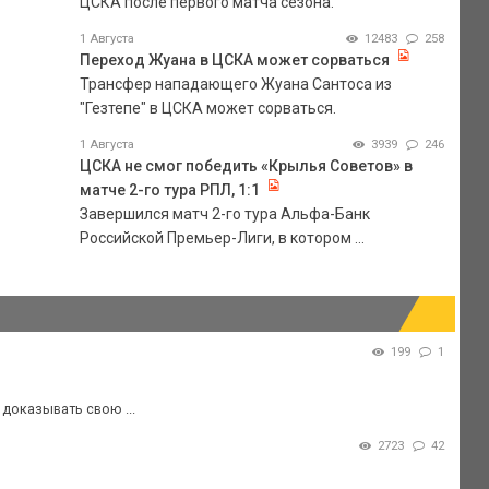
ЦСКА после первого матча сезона.
1 Августа
12483
258
Переход Жуана в ЦСКА может сорваться
Трансфер нападающего Жуана Сантоса из
"Гезтепе" в ЦСКА может сорваться.
1 Августа
3939
246
ЦСКА не смог победить «Крылья Советов» в
матче 2-го тура РПЛ, 1:1
Завершился матч 2-го тура Альфа-Банк
Российской Премьер-Лиги, в котором ...
199
1
 доказывать свою ...
2723
42