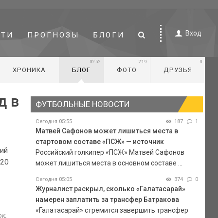
Вход
СТИ
ПРОГНОЗЫ
БЛОГИ
3252
219
3
ХРОНИКА
БЛОГ
ФОТО
ДРУЗЬЯ
д в
ФУТБОЛЬНЫЕ НОВОСТИ
Сегодня 05:55
187
1
Матвей Сафонов может лишиться места в
стартовом составе «ПСЖ» — источник
ий
Российский голкипер «ПСЖ» Матвей Сафонов
020
может лишиться места в основном составе ...
Сегодня 05:05
374
0
Журналист раскрыл, сколько «Галатасарай»
намерен заплатить за трансфер Батракова
«Галатасарай» стремится завершить трансфер
ок,