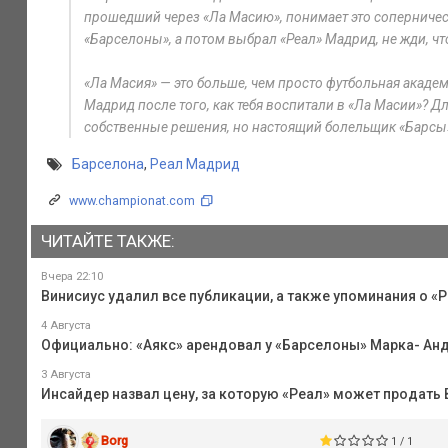
прошедший через «Ла Масию», понимает это соперничес
«Барселоны», а потом выбрал «Реал» Мадрид, не жди, ч
«Ла Масия» — это больше, чем просто футбольная академ
Мадрид после того, как тебя воспитали в «Ла Масии»? 
собственные решения, но настоящий болельщик «Барсы» н
Барселона
,
Реал Мадрид
www.championat.com
ЧИТАЙТЕ ТАКЖЕ:
Вчера 22:10
Винисиус удалил все публикации, а также упоминания о «Р
4 Августа
Официально: «Аякс» арендовал у «Барселоны» Марка- Анд
3 Августа
Инсайдер назвал цену, за которую «Реал» может продать
Borg
1 / 1