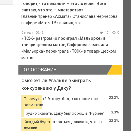
говорит, что пенальти — это лотерея. Я же
считаю, что это — мастерство»
Главный тренер «Ахмата» Станислава Черчесова
в эфире «Матч ТВ» заявил, что ...
Сегодня 00:42
401
0
«ПСЖ» разгромно проиграл «Мальорке» в
товарищеском матче, Сафонова заменили
«Мальорка» переиграла «ПСЖ» в товарищеском
матче.
ГОЛОСОВАНИЕ
Сможет ли Угальде выиграть
конкуренцию у Даку?
23.3%
Почему нет? Это футбол, в котором все
возможно
3.3%
Трудно сказать. Даку был хорош в "Рубине"
33.3%
Каждый будет стараться доказать, что он
лучший