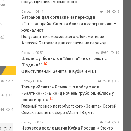
полузащитника московского ...
мии
Сегодня 04:44
424
5
Батраков дал согласие на переход в
«Галатасарай». Сделка близка к завершению —
л»
журналист
Полузащитник московского «Локомотива»
al.
Алексей Батраков дал согласие на переход ...
Сегодня 00:50
5980
10
Шесть футболистов "Зенита" не сыграют с
"Родиной"
О выступлении "Зенита" в Кубке и РПЛ.
790
6
Сегодня 00:49
2738
5
Тренер «Зенита» Семак — о победе над
«Балтикой»: «В конце очень грубо ошиблись у
156
0
своих ворот»
Главный тренер петербургского «Зенита» Сергей
644
4
Семак заявил в эфире «Матч ТВ», что ...
Сегодня 00:47
484
2
Черчесов после матча Кубка России: «Кто‑то
0
3