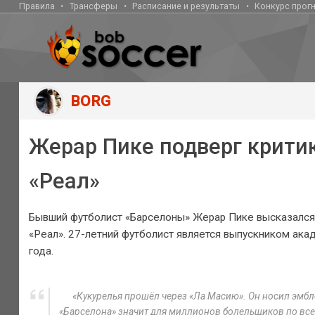
Правила
Трансферы
Расписание и результаты
Конкурс прог
BORG
Жерар Пике подверг критик
«Реал»
Бывший футболист «Барселоны» Жерар Пике высказался
«Реал». 27-летний футболист является выпускником ака
года.
«Кукурелья прошёл через «Ла Масию». Он носил эмбле
«Барселона» значит для миллионов болельщиков по всем