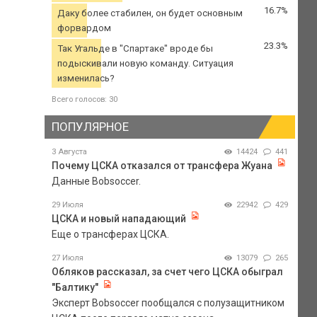
16.7%
Даку более стабилен, он будет основным
форвардом
23.3%
Так Угальде в "Спартаке" вроде бы
подыскивали новую команду. Ситуация
изменилась?
Всего голосов: 30
ПОПУЛЯРНОЕ
3 Августа
14424
441
Почему ЦСКА отказался от трансфера Жуана
Данные Bobsoccer.
29 Июля
22942
429
ЦСКА и новый нападающий
Еще о трансферах ЦСКА.
27 Июля
13079
265
Обляков рассказал, за счет чего ЦСКА обыграл
"Балтику"
Эксперт Bobsoccer пообщался с полузащитником