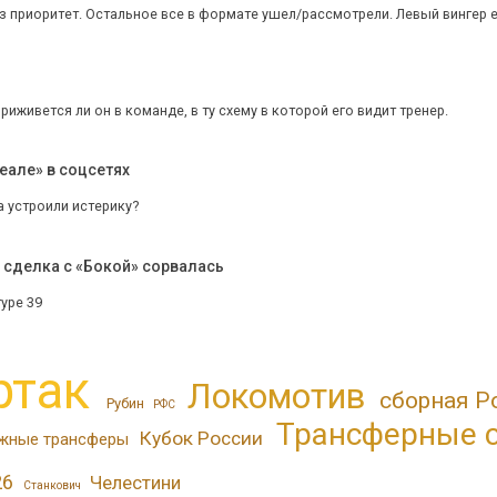
пз приоритет. Остальное все в формате ушел/рассмотрели. Левый вингер ест
приживется ли он в команде, в ту схему в которой его видит тренер.
еале» в соцсетях
а устроили истерику?
 сделка с «Бокой» сорвалась
уре 39
ртак
Локомотив
сборная Р
Рубин
РФС
Трансферные 
Кубок России
жные трансферы
26
Челестини
Станкович