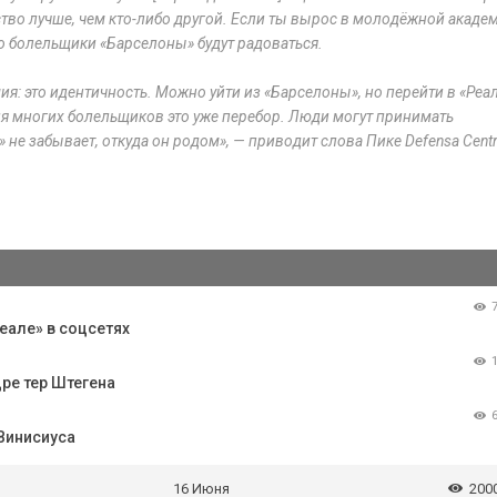
тво лучше, чем кто-либо другой. Если ты вырос в молодёжной акаде
то болельщики «Барселоны» будут радоваться.
ия: это идентичность. Можно уйти из «Барселоны», но перейти в «Реа
Для многих болельщиков это уже перебор. Люди могут принимать
е забывает, откуда он родом», — приводит слова Пике Defensa Centr
еале» в соцсетях
ре тер Штегена
 Винисиуса
16 Июня
200