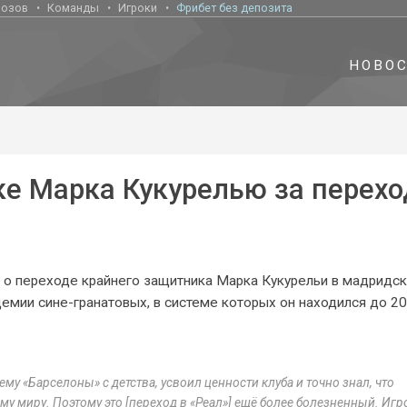
нозов
Команды
Игроки
Фрибет без депозита
НОВО
е Марка Кукурелью за перехо
 о переходе крайнего защитника Марка Кукурельи в мадридск
демии сине-гранатовых, в системе которых он находился до 2
му «Барселоны» с детства, усвоил ценности клуба и точно знал, что
у миру. Поэтому это [переход в «Реал»] ещё более болезненный. Игр