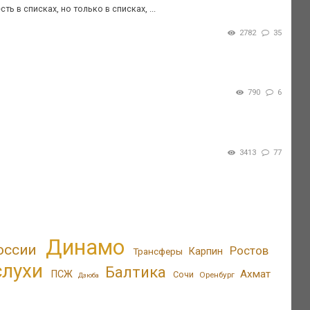
ь в списках, но только в списках, ...
2782
35
790
6
3413
77
Динамо
оссии
Ростов
Трансферы
Карпин
слухи
Балтика
Ахмат
ПСЖ
Сочи
Оренбург
Дзюба