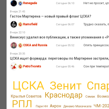
Renegade
Нет не просит, ц
Сегодня 06:10
Вчера 21:45
Гастон Мартирена — новый правый фланг ЦСКА?
Ramsfield
Трудно сказать, 
Сегодня 06:07
Вчера 22:10
Винисиус удалил все публикации, а также упоминания о «Р
CSKA and Russia
Опять принцесск
Сегодня 05:52
Вчера 20:35
ЦСКА ищет форварда: переговоры по Мартирене застряли,
PetroTvorets
Сон при температ
Сегодня 05:46
ЦСКА
Зенит
Спа
Краснодар
Крылья Советов
Возмо
Семак
РПЛ
ЧМ-20
Акрон
Пари НН
Динамо Махачкала