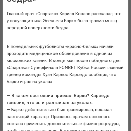
Главный врач «Спартака» Кирилл Козлов рассказал, что
у полузащитника Эсекьеля Барко была травма мышц
передней поверхности бедра.
В понедельник футболисты «красно‑белых» начали
проходить медицинское обследование в одной из
московских клиник. В конце мая после победного для
«Спартака» Суперфинала FONBET Кубка России главный
тренер команды Хуан Карлос Карседо сообщил, что
Барко играл на уколах.
— В каком состоянии приехал Барко? Карседо
говорил, что он играл финал на уколах.
— Барко действительно был травмирован, показал
настоящий характер. Пришлось врачам основного
состава применить дополнительные физиопроцедуры,
чтобы он вышел на поле. В отпуске он находился под