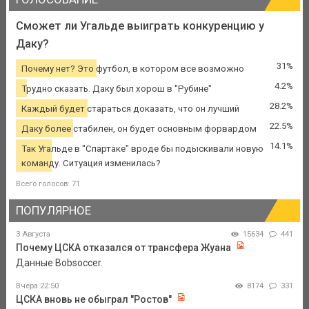
Сможет ли Угальде выиграть конкуренцию у
Даку?
31%
Почему нет? Это футбол, в котором все возможно
4.2%
Трудно сказать. Даку был хорош в "Рубине"
28.2%
Каждый будет стараться доказать, что он лучший
22.5%
Даку более стабилен, он будет основным форвардом
14.1%
Так Угальде в "Спартаке" вроде бы подыскивали новую
команду. Ситуация изменилась?
Всего голосов: 71
ПОПУЛЯРНОЕ
3 Августа
15634
441
Почему ЦСКА отказался от трансфера Жуана
Данные Bobsoccer.
Вчера 22:50
8174
331
ЦСКА вновь не обыграл "Ростов"