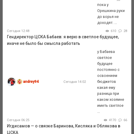
пока у
Орешкина руки
до ворья не
доходят. ...
Сегодня 12:48
610
28
Гендиректор ЦСКА Бабаев: я верю в светлое будущее,
иначе не было бы смысла работать
у Бабаева
светлое
будущее
постоянно с
освоением
andrey94
бюджетов
Сегодня 14:02
какая ему
разница при
каком хозяине
иметь светлое
...
Сегодня 06:25
4170
66
Игдисамов — о связке Баринова, Кисляка и Облякова в
ЦСКА