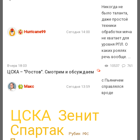
Никогда не
было таланта,
даже простой
техники
Hurricane99
обработки мяча
Сегодня 14:00
не хватает для
уровня РПЛ. О
каких роялях
речь вообще. ...
Вчера 18:03
10537
761
ЦСКА – "Ростов". Смотрим и обсуждаем
c Пьяничем
Макс
справлялся
Сегодня 13:59
вроде
ЦСКА
Зенит
Спартак
Рубин
РФС