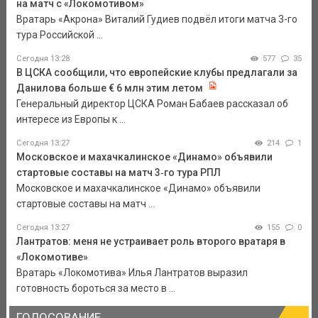
на матч с «Локомотивом»
Вратарь «Акрона» Виталий Гудиев подвёл итоги матча 3-го
тура Российской ...
Сегодня 13:28
577
35
В ЦСКА сообщили, что европейские клубы предлагали за
Данилова больше € 6 млн этим летом
Генеральный директор ЦСКА Роман Бабаев рассказал об
интересе из Европы к ...
Сегодня 13:27
214
1
Московское и махачкалинское «Динамо» объявили
стартовые составы на матч 3‑го тура РПЛ
Московское и махачкалинское «Динамо» объявили
стартовые составы на матч ...
Сегодня 13:27
155
0
Лантратов: меня не устраивает роль второго вратаря в
«Локомотиве»
Вратарь «Локомотива» Илья Лантратов выразил
готовность бороться за место в ...
ГОЛОСОВАНИЕ