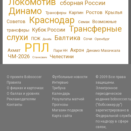
Локомотив
сборная России
Динамо
Ростов
Крылья
Трансферы
Карпин
Краснодар
Советов
Возможные
Семак
Трансферные
Кубок России
трансферы
слухи
Балтика
ПСЖ
Сочи
Оренбург
Дзюба
РПЛ
Акрон
Ахмат
Пари НН
Динамо Махачкала
ЧМ-2026
Челестини
Станкович
О проекте Bobsoccer
Футбольные новости
© 2009 Все права
Правила
Интервью
защищены.
О фишках и карточках
Трибуна
Электронное
О баллах и уровнях
Календарь
периодическое
Рекламодателям
Результаты матчей
издание bobsoccer.r
Контакты
Прогнозы
("бобсоккер.ру")
Магазин подарков
зарегистрировано в
Карта сайта
Федеральной служб
по надзору в сфере
связи,