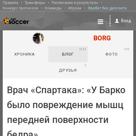
Правила
Трансферы
Расписание и результаты
Конкурс прогнозов
Команды
Игроки
Фрибет без депозита
Вход
BORG
3243
220
ХРОНИКА
БЛОГ
ФОТО
3
ДРУЗЬЯ
Врач «Спартака»: «У Барко
было повреждение мышц
передней поверхности
бедра»