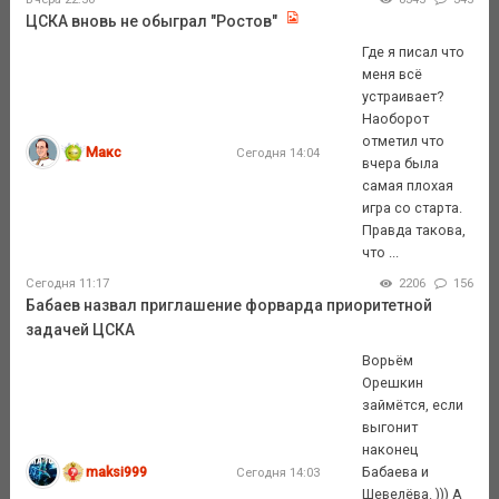
ЦСКА вновь не обыграл "Ростов"
Где я писал что
меня всё
устраивает?
Наоборот
отметил что
Макс
Сегодня 14:04
вчера была
самая плохая
игра со старта.
Правда такова,
что ...
Сегодня 11:17
2206
156
Бабаев назвал приглашение форварда приоритетной
задачей ЦСКА
Ворьём
Орешкин
займётся, если
выгонит
наконец
maksi999
Бабаева и
Сегодня 14:03
Шевелёва. ))) А