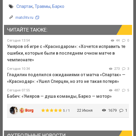
Спартак
,
Травмы
,
Барко
matchtv.ru
ЧИТАЙТЕ ТАКЖЕ:
Сегодня 13:54
44
0
Умяров об игре с «Краснодаром»: «Хочется исправить те
ошибки, которые были в последнем очном матче в
чемпионате»
Сегодня 10:34
273
3
Гладилин поделился ожиданиями от матча «Спартак» —
«Краснодар»: «Ушел Сперцян, но это не такая потеря»
Сегодня 07:55
487
5
Бабич: «Умяров — душа команды, Барко — мотор»
Borg
22 Июня
1679
1
5 / 1
ФУТБОЛЬНЫЕ НОВОСТИ