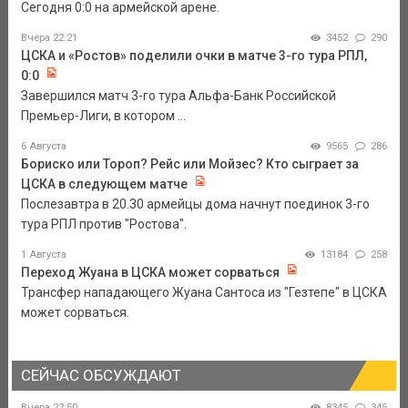
Сегодня 0:0 на армейской арене.
Вчера 22:21
3452
290
ЦСКА и «Ростов» поделили очки в матче 3-го тура РПЛ,
0:0
Завершился матч 3-го тура Альфа-Банк Российской
Премьер-Лиги, в котором ...
6 Августа
9565
286
Бориско или Тороп? Рейс или Мойзес? Кто сыграет за
ЦСКА в следующем матче
Послезавтра в 20.30 армейцы дома начнут поединок 3-го
тура РПЛ против "Ростова".
1 Августа
13184
258
Переход Жуана в ЦСКА может сорваться
Трансфер нападающего Жуана Сантоса из "Гезтепе" в ЦСКА
может сорваться.
СЕЙЧАС ОБСУЖДАЮТ
Вчера 22:50
8345
345