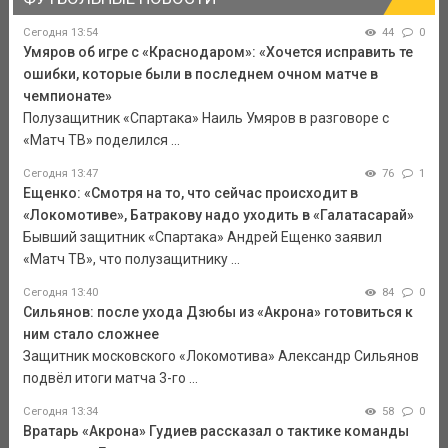
Сегодня 13:54
44
0
Умяров об игре с «Краснодаром»: «Хочется исправить те
ошибки, которые были в последнем очном матче в
чемпионате»
Полузащитник «Спартака» Наиль Умяров в разговоре с
«Матч ТВ» поделился ...
Сегодня 13:47
76
1
Ещенко: «Смотря на то, что сейчас происходит в
«Локомотиве», Батракову надо уходить в «Галатасарай»
Бывший защитник «Спартака» Андрей Ещенко заявил
«Матч ТВ», что полузащитнику ...
Сегодня 13:40
84
0
Сильянов: после ухода Дзюбы из «Акрона» готовиться к
ним стало сложнее
Защитник московского «Локомотива» Александр Сильянов
подвёл итоги матча 3-го ...
Сегодня 13:34
58
0
Вратарь «Акрона» Гудиев рассказал о тактике команды